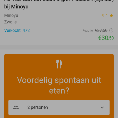
19%
bij Minoyu
Minoyu
9.1
star
Zwolle
Verkocht: 472
€37
,50
Regulier
€30
,50
Voordelig spontaan uit
eten?