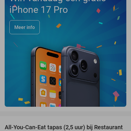
iPhone 17 Pro
Meer info
favorite_border
All-You-Can-Eat tapas (2,5 uur) bij Restaurant
21%