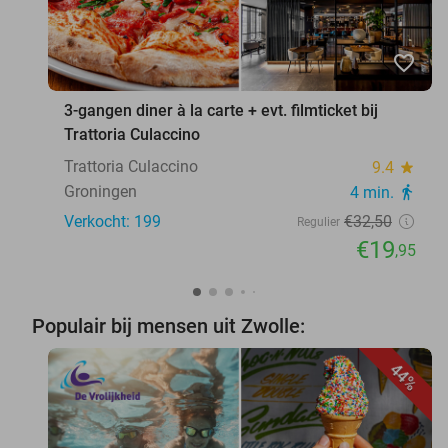
favorite_border
3-gangen diner à la carte + evt. filmticket bij
Trattoria Culaccino
Trattoria Culaccino
9.4
star
Groningen
4 min.
directions_walk
Verkocht: 199
€32
,50
Regulier
€19
,95
Populair bij mensen uit Zwolle:
44%