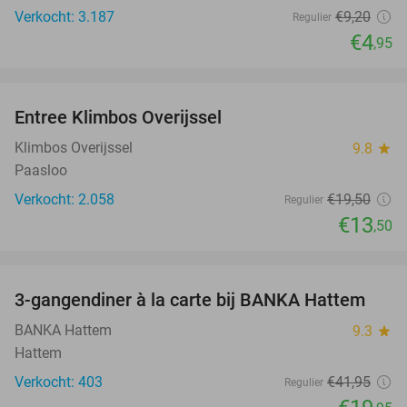
Verkocht: 3.187
€9
,20
Regulier
€4
,95
favorite_border
Entree Klimbos Overijssel
31%
Klimbos Overijssel
9.8
star
Paasloo
Verkocht: 2.058
€19
,50
Regulier
€13
,50
favorite_border
3-gangendiner à la carte bij BANKA Hattem
52%
BANKA Hattem
9.3
star
Hattem
Verkocht: 403
€41
,95
Regulier