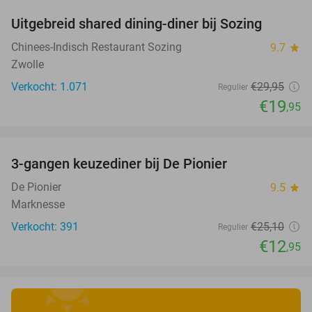
Uitgebreid shared dining-diner bij Sozing
33%
Chinees-Indisch Restaurant Sozing
9.7
star
Zwolle
Verkocht: 1.071
€29
,95
Regulier
€19
,95
favorite_border
3-gangen keuzediner bij De Pionier
48%
De Pionier
9.5
star
Marknesse
Verkocht: 391
€25
,10
Regulier
€12
,95