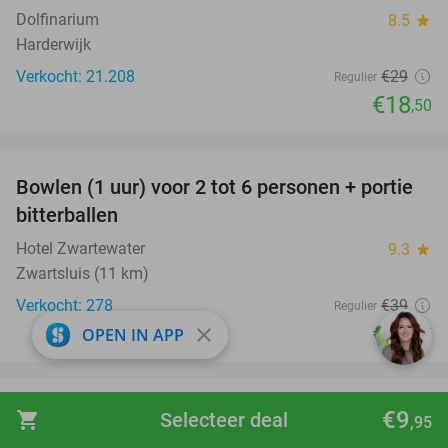
Dolfinarium
8.5
star
Harderwijk
Verkocht: 21.208
€29
Regulier
€18
,50
favorite_border
Bowlen (1 uur) voor 2 tot 6 personen + portie
49%
bitterballen
Hotel Zwartewater
9.3
star
Zwartsluis (11 km)
Verkocht: 278
€39
Regulier
€19
close
OPEN IN APP
,95
favorite_border
3-gangendiner à la carte bij Brasserie De
56%
€9
shopping_cart
Selecteer deal
,95
Markt