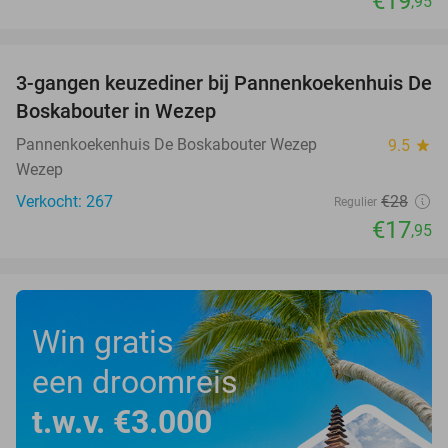
€19
,95
favorite_border
3-gangen keuzediner bij Pannenkoekenhuis De
36%
Boskabouter in Wezep
Pannenkoekenhuis De Boskabouter Wezep
9.5
star
Wezep
Verkocht: 267
€28
Regulier
€17
,95
Win gratis
een droomreis
t.w.v. €3.000