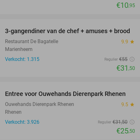
€10
,95
favorite_border
3-gangendiner van de chef + amuses + brood
43%
Restaurant De Bagatelle
9.9
star
Marienheem
Verkocht: 1.315
€55
Regulier
€31
,50
favorite_border
Entree voor Ouwehands Dierenpark Rhenen
19%
Ouwehands Dierenpark Rhenen
9.5
star
Rhenen
Verkocht: 3.926
€31
,50
Regulier
€25
,50