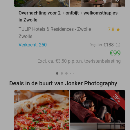
Overnachting voor 2 + ontbijt + welkomsthapjes
in Zwolle
TULIP Hotels & Residences - Zwolle
7.8
star
Zwolle
Verkocht: 250
€188
Regulier
€99
Excl. ca. €3,50 p.p.p.n. toeristenbelasting
Deals in de buurt van Jonker Photography
39%