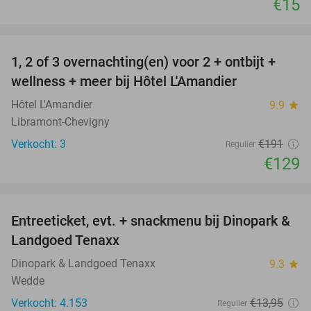
€15
favorite_border
1, 2 of 3 overnachting(en) voor 2 + ontbijt +
32%
NEW
wellness + meer bij Hôtel L'Amandier
TODAY
Hôtel L'Amandier
9.9
star
Libramont-Chevigny
Verkocht: 3
€191
Regulier
€129
favorite_border
Entreeticket, evt. + snackmenu bij Dinopark &
22%
Landgoed Tenaxx
Dinopark & Landgoed Tenaxx
9.3
star
Wedde
Verkocht: 4.153
€13
,95
Regulier