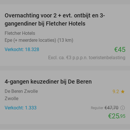
favorite_border
Overnachting voor 2 + evt. ontbijt en 3-
gangendiner bij Fletcher Hotels
Fletcher Hotels
Epe (+ meerdere locaties) (13 km)
€45
Verkocht: 18.328
Excl. ca. €3 p.p.p.n. toeristenbelasting
favorite_border
4-gangen keuzediner bij De Beren
46%
De Beren Zwolle
9.2
star
Zwolle
Verkocht: 1.333
€47
,70
Regulier
€25
,95
favorite_border