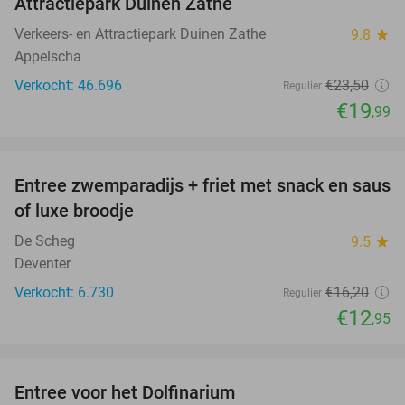
Attractiepark Duinen Zathe
Verkeers- en Attractiepark Duinen Zathe
9.8
star
Appelscha
Verkocht: 46.696
€23
,50
Regulier
€19
,99
favorite_border
Entree zwemparadijs + friet met snack en saus
20%
of luxe broodje
De Scheg
9.5
star
Deventer
Verkocht: 6.730
€16
,20
Regulier
€12
,95
favorite_border
Entree voor het Dolfinarium
36%