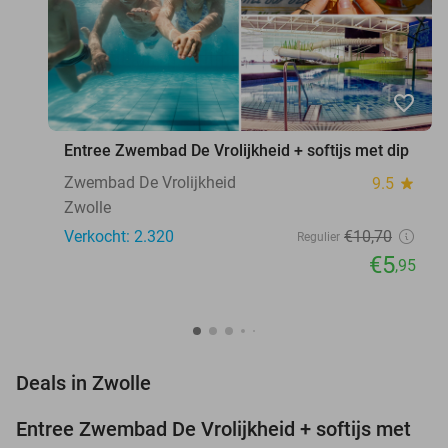
favorite_border
Entree Zwembad De Vrolijkheid + softijs met dip
Zwembad De Vrolijkheid
9.5
star
Zwolle
Verkocht: 2.320
€10
,70
Regulier
€5
,95
favorite_border
Deals in Zwolle
Entree Zwembad De Vrolijkheid + softijs met
44%