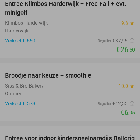
Entree Klimbos Harderwijk + Free Fall + evt.
30%
minigolf
Klimbos Harderwijk
9.8
star
Harderwijk
Verkocht: 650
€37
,95
Regulier
€26
,50
favorite_border
Broodje naar keuze + smoothie
45%
Siss & Bro Bakery
10.0
star
Ommen
Verkocht: 573
€12
,55
Regulier
€6
,95
favorite_border
Entree voor indoor kinderspeelparadijs Ballorig