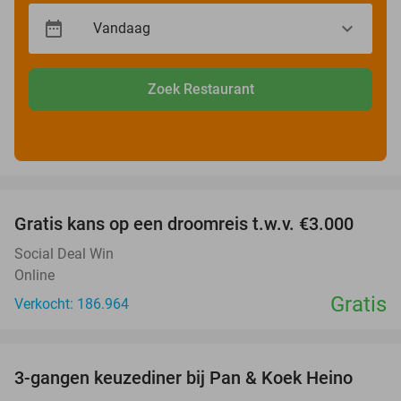
Zoek Restaurant
favorite_border
Gratis kans op een droomreis t.w.v. €3.000
Social Deal Win
Online
Gratis
Verkocht: 186.964
favorite_border
3-gangen keuzediner bij Pan & Koek Heino
42%