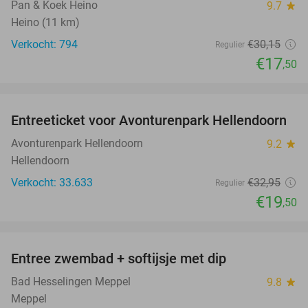
Pan & Koek Heino
9.7
star
Heino (11 km)
Verkocht: 794
€30
,15
Regulier
€17
,50
favorite_border
Entreeticket voor Avonturenpark Hellendoorn
41%
Avonturenpark Hellendoorn
9.2
star
Hellendoorn
Verkocht: 33.633
€32
,95
Regulier
€19
,50
favorite_border
Entree zwembad + softijsje met dip
46%
Bad Hesselingen Meppel
9.8
star
Meppel