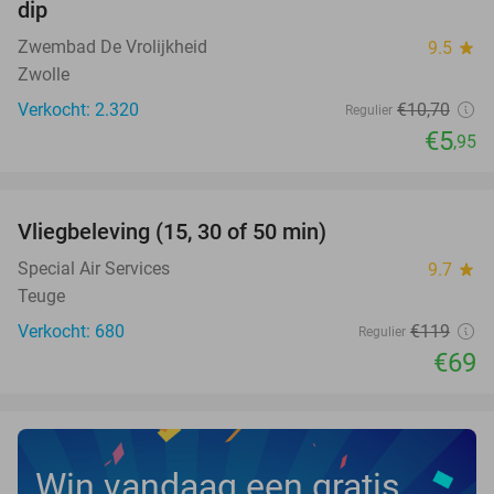
dip
Zwembad De Vrolijkheid
9.5
star
Zwolle
Verkocht: 2.320
€10
,70
Regulier
€5
,95
favorite_border
Vliegbeleving (15, 30 of 50 min)
42%
NEW
TODAY
Special Air Services
9.7
star
Teuge
Verkocht: 680
€119
Regulier
€69
Win vandaag een gratis