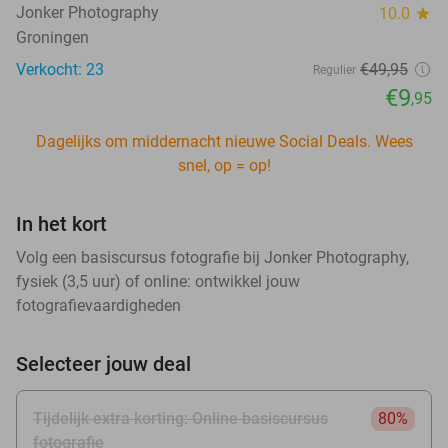
Jonker Photography
10.0
star
Groningen
Verkocht: 23
€49
,95
Regulier
€9
,95
Dagelijks om middernacht nieuwe Social Deals. Wees
snel, op = op!
In het kort
Volg een basiscursus fotografie bij Jonker Photography,
fysiek (3,5 uur) of online: ontwikkel jouw
fotografievaardigheden
Selecteer jouw deal
Tijdelijk extra korting: Online basiscursus
80%
fotografie