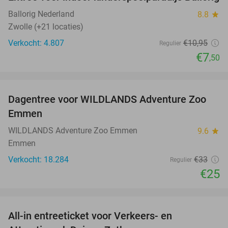
32%
Ballorig Nederland
8.8
star
Zwolle (+21 locaties)
Verkocht: 4.807
€10
,95
Regulier
€7
,50
favorite_border
Dagentree voor WILDLANDS Adventure Zoo
24%
Emmen
WILDLANDS Adventure Zoo Emmen
9.6
star
Emmen
Verkocht: 18.284
€33
Regulier
€25
favorite_border
All-in entreeticket voor Verkeers- en
15%