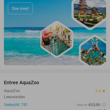
Doe mee!
favorite_border
Entree AquaZoo
33%
AquaZoo
9.4
star
Leeuwarden
Verkocht: 741
€22
,50
Regulier