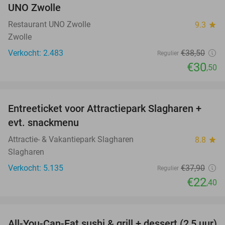
UNO Zwolle
Restaurant UNO Zwolle
9.3
star
Zwolle
Verkocht: 2.483
€38
,50
Regulier
€30
,50
favorite_border
Entreeticket voor Attractiepark Slagharen +
41%
evt. snackmenu
Attractie- & Vakantiepark Slagharen
8.8
star
Slagharen
Verkocht: 5.135
€37
,90
Regulier
€22
,40
favorite_border
All-You-Can-Eat sushi & grill + dessert (2,5 uur)