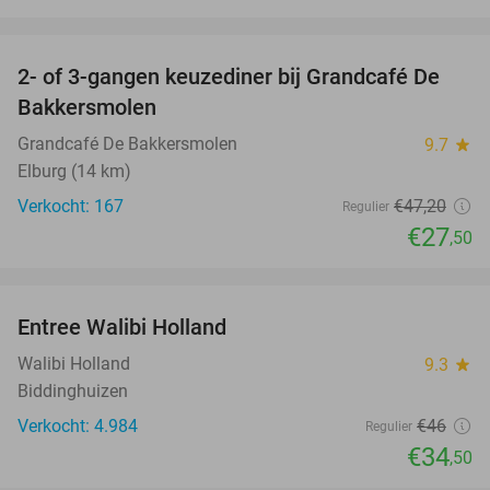
favorite_border
2- of 3-gangen keuzediner bij Grandcafé De
42%
Bakkersmolen
Grandcafé De Bakkersmolen
9.7
star
Elburg (14 km)
Verkocht: 167
€47
,20
Regulier
€27
,50
favorite_border
Entree Walibi Holland
25%
Walibi Holland
9.3
star
Biddinghuizen
Verkocht: 4.984
€46
Regulier
€34
,50