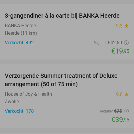
favorite_border
3-gangendiner à la carte bij BANKA Heerde
53%
BANKA Heerde
9.3
star
Heerde (11 km)
Verkocht: 492
€42
,60
Regulier
€19
,95
favorite_border
Verzorgende Summer treatment of Deluxe
47%
arrangement (50 of 75 min)
House of Joy & Health
9.8
star
Zwolle
Verkocht: 178
€75
Regulier
€39
,95
favorite_border