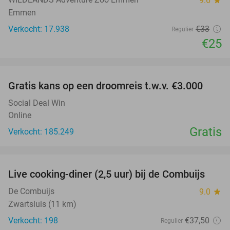
9.6
Emmen
Verkocht: 17.938
€33
Regulier
€25
favorite_border
Gratis kans op een droomreis t.w.v. €3.000
Social Deal Win
Online
Gratis
Verkocht: 185.249
favorite_border
Live cooking-diner (2,5 uur) bij de Combuijs
20%
De Combuijs
9.0
star
Zwartsluis (11 km)
Verkocht: 198
€37
,50
Regulier