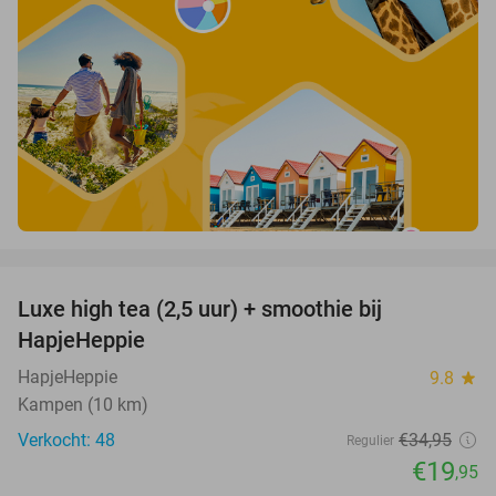
favorite_border
Luxe high tea (2,5 uur) + smoothie bij
43%
HapjeHeppie
HapjeHeppie
9.8
star
Kampen (10 km)
Verkocht: 48
€34
,95
Regulier
€19
,95