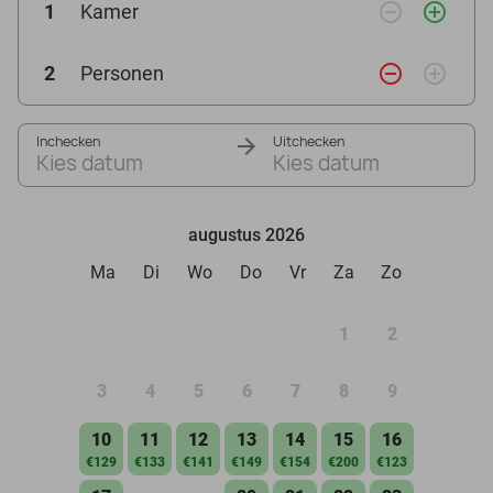
remove_circle_outline
add_circle_outline
1
Kamer
remove_circle_outline
add_circle_outline
2
Personen
Inchecken
Uitchecken
Kies datum
Kies datum
augustus 2026
Ma
Di
Wo
Do
Vr
Za
Zo
1
2
3
4
5
6
7
8
9
10
11
12
13
14
15
16
€129
€133
€141
€149
€154
€200
€123