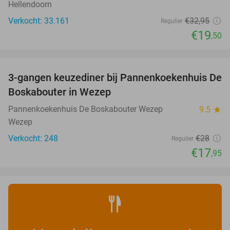
Hellendoorn
Verkocht: 33.161
€32
,95
Regulier
€19
,50
favorite_border
3-gangen keuzediner bij Pannenkoekenhuis De
36%
Boskabouter in Wezep
Pannenkoekenhuis De Boskabouter Wezep
9.5
star
Wezep
Verkocht: 248
€28
Regulier
€17
,95