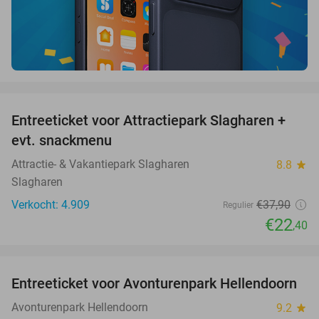
favorite_border
Entreeticket voor Attractiepark Slagharen +
41%
evt. snackmenu
Attractie- & Vakantiepark Slagharen
8.8
star
Slagharen
Verkocht: 4.909
€37
,90
Regulier
€22
,40
favorite_border
Entreeticket voor Avonturenpark Hellendoorn
41%
Avonturenpark Hellendoorn
9.2
star