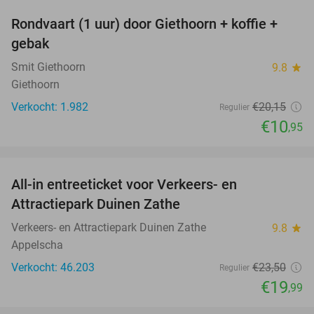
Rondvaart (1 uur) door Giethoorn + koffie +
46%
gebak
Smit Giethoorn
9.8
star
Giethoorn
Verkocht: 1.982
€20
,15
Regulier
€10
,95
favorite_border
All-in entreeticket voor Verkeers- en
15%
Attractiepark Duinen Zathe
Verkeers- en Attractiepark Duinen Zathe
9.8
star
Appelscha
Verkocht: 46.203
€23
,50
Regulier
€19
,99
favorite_border