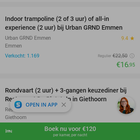
favorite_border
Indoor trampoline (2 of 3 uur) of all-in
25%
experience (2 uur) bij Urban GRND Emmen
Urban GRND Emmen
9.4
star
Emmen
Verkocht: 1.169
€22
,50
Regulier
€16
,95
favorite_border
Rondvaart (2 uur) + 3-gangen keuzediner bij
41%
Restaurant De Rietstulp in Giethoorn
close
OPEN IN APP
Restaurant De Rietstulp
9.7
star
Giethoorn
Verkocht: 87
€55
,50
Boek nu voor €120
Regulier
hotel
shopping_cart
Boek nu
navigate_next
€32
per kamer, per nacht
,50