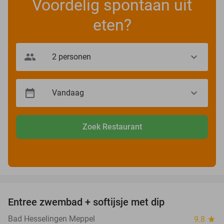
Voordelig spontaan uit
eten?
Zoek Restaurant
favorite_border
Entree zwembad + softijsje met dip
46%
Bad Hesselingen Meppel
9.8
star