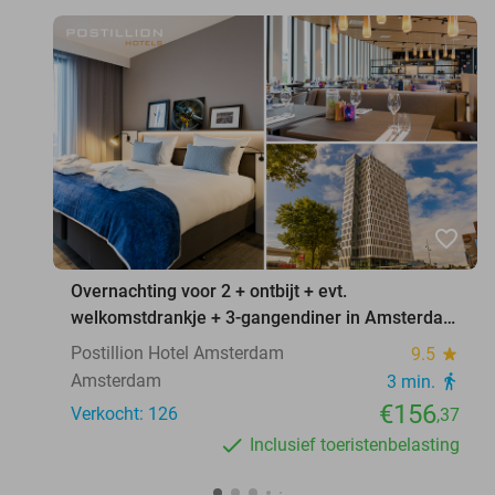
favorite_border
Overnachting voor 2 + ontbijt + evt.
welkomstdrankje + 3-gangendiner in Amsterdam
of Spa Weesp
Postillion Hotel Amsterdam
9.5
star
Amsterdam
3 min.
directions_walk
€156
Verkocht: 126
,37
Inclusief toeristenbelasting