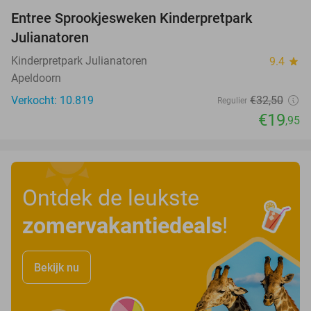
Entree Sprookjesweken Kinderpretpark
39%
Julianatoren
Kinderpretpark Julianatoren
9.4
star
Apeldoorn
Verkocht: 10.819
€32
,50
Regulier
€19
,95
Ontdek de leukste
zomervakantiedeals
!
Bekijk nu