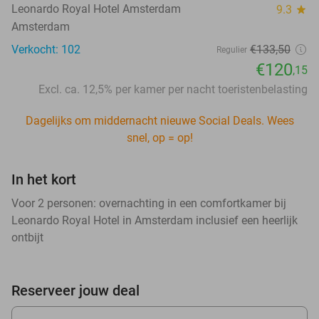
Leonardo Royal Hotel Amsterdam
9.3
star
Amsterdam
Verkocht: 102
€133,50
Regulier
€120
,15
Excl. ca. 12,5% per kamer per nacht toeristenbelasting
Dagelijks om middernacht nieuwe Social Deals. Wees
snel, op = op!
In het kort
Voor 2 personen: overnachting in een comfortkamer bij
Leonardo Royal Hotel in Amsterdam inclusief een heerlijk
ontbijt
Reserveer jouw deal