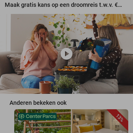
Maak gratis kans op een droomreis t.w.v. €3.000!
play_circle
Anderen bekeken ook
13%