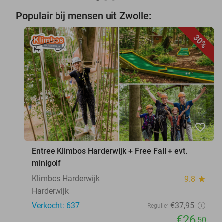
Populair bij mensen uit Zwolle:
30%
favorite_border
Entree Klimbos Harderwijk + Free Fall + evt.
minigolf
Klimbos Harderwijk
9.8
star
Harderwijk
Verkocht: 637
€37
,95
Regulier
€26
,50