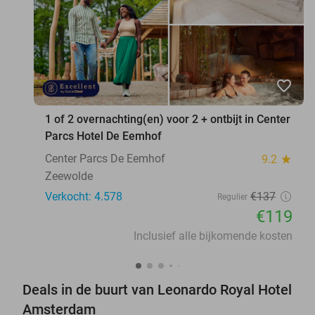
favorite_border
1 of 2 overnachting(en) voor 2 + ontbijt in Center
Parcs Hotel De Eemhof
Center Parcs De Eemhof
9.2
star
Zeewolde
Verkocht: 4.578
€137
Regulier
€119
Inclusief alle bijkomende kosten
Deals in de buurt van Leonardo Royal Hotel
Amsterdam