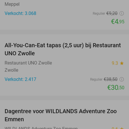
Meppel
Verkocht: 3.068
€9
,20
Regulier
€4
,95
favorite_border
All-You-Can-Eat tapas (2,5 uur) bij Restaurant
21%
UNO Zwolle
Restaurant UNO Zwolle
9.3
star
Zwolle
Verkocht: 2.417
€38
,50
Regulier
€30
,50
favorite_border
Dagentree voor WILDLANDS Adventure Zoo
24%
Emmen
WILDLANDS Adventure Zoo Emmen
star