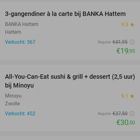
3-gangendiner à la carte bij BANKA Hattem
52%
BANKA Hattem
9.3
star
Hattem
Verkocht: 367
€41
,95
Regulier
€19
,95
favorite_border
All-You-Can-Eat sushi & grill + dessert (2,5 uur)
19%
bij Minoyu
Minoyu
9.1
star
Zwolle
Verkocht: 452
€37
,50
Regulier
€30
,50
favorite_border