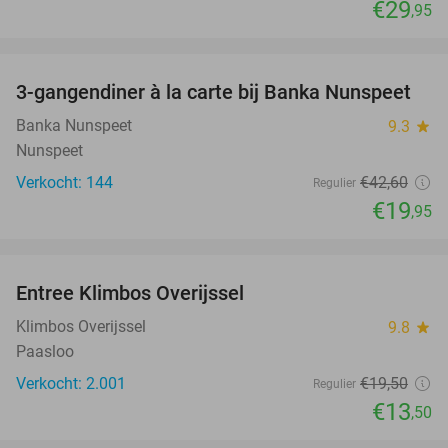
€29
,95
favorite_border
3-gangendiner à la carte bij Banka Nunspeet
53%
Banka Nunspeet
9.3
star
Nunspeet
Verkocht: 144
€42
,60
Regulier
€19
,95
favorite_border
Entree Klimbos Overijssel
31%
Klimbos Overijssel
9.8
star
Paasloo
Verkocht: 2.001
€19
,50
Regulier
€13
,50