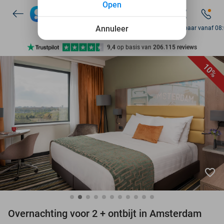
Open
7 dagen per week beschikbaar
10+ miljoen leden
Annuleer
Bereikbaar vanaf 08
9,4
op basis van
206.115 reviews
Ontdek 15.000+ deals
10%
7 dagen per week beschikbaar
10+ miljoen leden
favorite_border
Overnachting voor 2 + ontbijt in Amsterdam