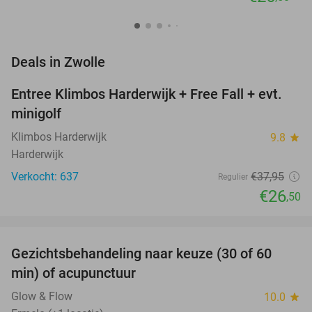
favorite_border
Deals in Zwolle
Entree Klimbos Harderwijk + Free Fall + evt.
30%
minigolf
Klimbos Harderwijk
9.8
star
Harderwijk
Verkocht: 637
€37
,95
Regulier
€26
,50
favorite_border
Gezichtsbehandeling naar keuze (30 of 60
55%
NEW
min) of acupunctuur
TODAY
Glow & Flow
10.0
star