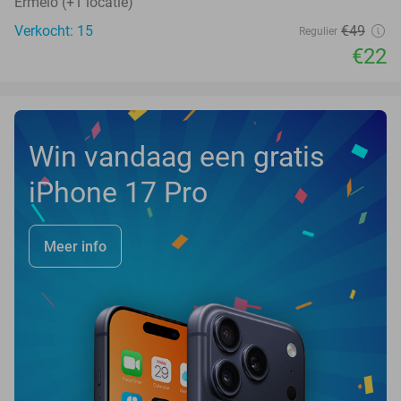
Ermelo (+1 locatie)
Verkocht: 15
€49
Regulier
€22
Win vandaag een gratis
iPhone 17 Pro
Meer info