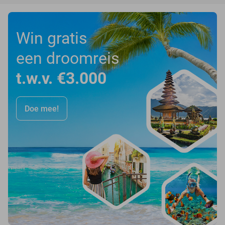
Win gratis
een droomreis
t.w.v. €3.000
Doe mee!