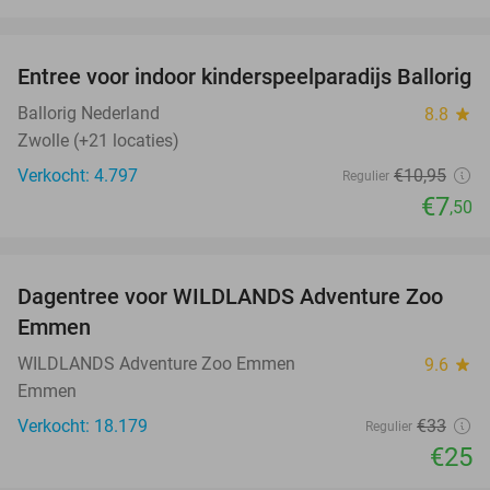
favorite_border
Entree voor indoor kinderspeelparadijs Ballorig
32%
Ballorig Nederland
8.8
star
Zwolle (+21 locaties)
Verkocht: 4.797
€10
,95
Regulier
€7
,50
favorite_border
Dagentree voor WILDLANDS Adventure Zoo
24%
Emmen
WILDLANDS Adventure Zoo Emmen
9.6
star
Emmen
Verkocht: 18.179
€33
Regulier
€25