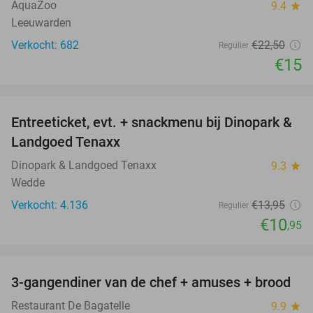
AquaZoo
9.4
star
Leeuwarden
Verkocht: 682
€22
,50
Regulier
€15
favorite_border
Entreeticket, evt. + snackmenu bij Dinopark &
22%
Landgoed Tenaxx
Dinopark & Landgoed Tenaxx
9.3
star
Wedde
Verkocht: 4.136
€13
,95
Regulier
€10
,95
favorite_border
3-gangendiner van de chef + amuses + brood
43%
Restaurant De Bagatelle
9.9
star