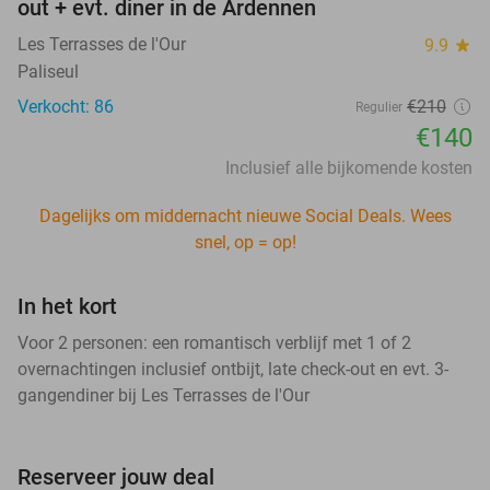
out + evt. diner in de Ardennen
Les Terrasses de l'Our
9.9
star
Paliseul
Verkocht: 86
€210
Regulier
€140
Inclusief alle bijkomende kosten
Dagelijks om middernacht nieuwe Social Deals. Wees
snel, op = op!
In het kort
Voor 2 personen: een romantisch verblijf met 1 of 2
overnachtingen inclusief ontbijt, late check-out en evt. 3-
gangendiner bij Les Terrasses de l'Our
Reserveer jouw deal