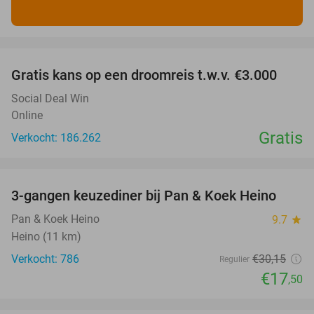
favorite_border
Gratis kans op een droomreis t.w.v. €3.000
Social Deal Win
Online
Gratis
Verkocht: 186.262
favorite_border
3-gangen keuzediner bij Pan & Koek Heino
42%
Pan & Koek Heino
9.7
star
Heino (11 km)
Verkocht: 786
€30
,15
Regulier
€17
,50
favorite_border