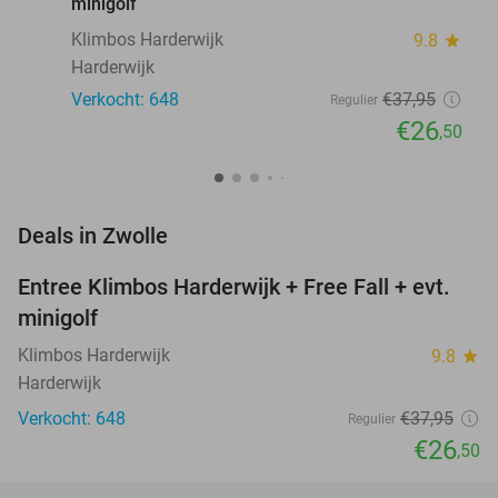
minigolf
Klimbos Harderwijk
9.8
star
Harderwijk
Verkocht: 648
€37
,95
Regulier
€26
,50
favorite_border
Deals in Zwolle
Entree Klimbos Harderwijk + Free Fall + evt.
30%
minigolf
Klimbos Harderwijk
9.8
star
Harderwijk
Verkocht: 648
€37
,95
Regulier
€26
,50
favorite_border