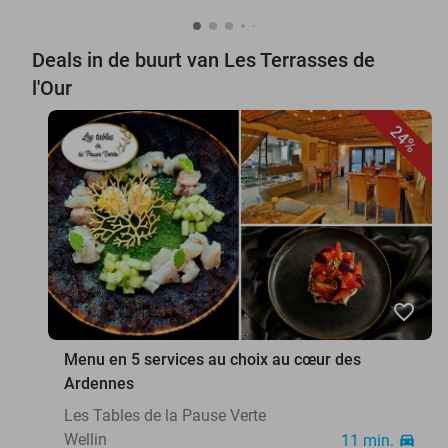
Deals in de buurt van Les Terrasses de
l'Our
24%
favorite_border
Menu en 5 services au choix au cœur des
Ardennes
Les Tables de la Pause Verte
Wellin
11 min.
directions_car