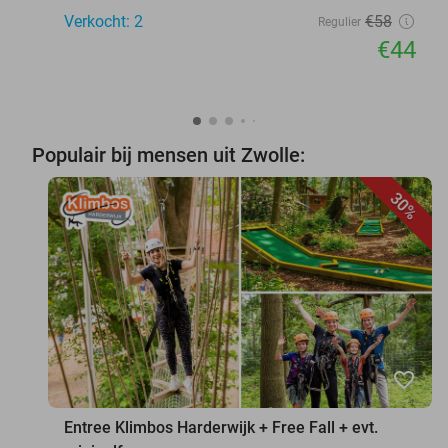
Verkocht: 2
€58
Regulier
€44
Populair bij mensen uit Zwolle:
30%
favorite_border
Entree Klimbos Harderwijk + Free Fall + evt.