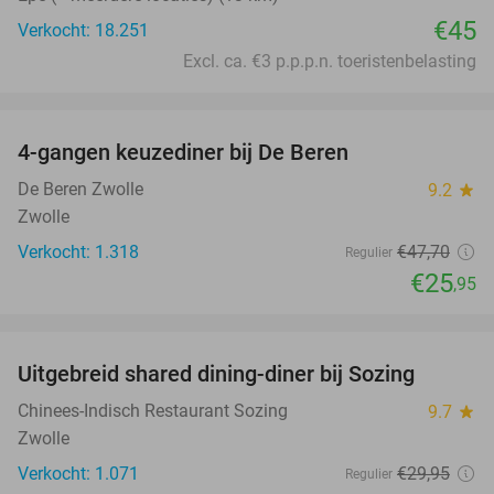
€45
Verkocht: 18.251
Excl. ca. €3 p.p.p.n. toeristenbelasting
favorite_border
4-gangen keuzediner bij De Beren
46%
De Beren Zwolle
9.2
star
Zwolle
Verkocht: 1.318
€47
,70
Regulier
€25
,95
favorite_border
Uitgebreid shared dining-diner bij Sozing
33%
Chinees-Indisch Restaurant Sozing
9.7
star
Zwolle
Verkocht: 1.071
€29
,95
Regulier