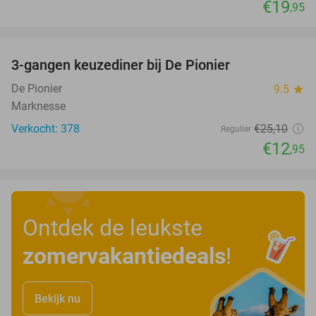
€19
,95
favorite_border
3-gangen keuzediner bij De Pionier
48%
De Pionier
9.5
star
Marknesse
Verkocht: 378
€25
,10
Regulier
€12
,95
Ontdek de leukste
zomervakantiedeals
!
Bekijk nu