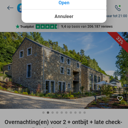
Open
7 dagen per week beschikbaar
10+ miljoen leden
Annuleer
Bereikbaar tot 21:00
9,4
op basis van
206.187 reviews
Ontdek 15.000+ deals
33%
7 dagen per week beschikbaar
10+ miljoen leden
favorite_border
Overnachting(en) voor 2 + ontbijt + late check-