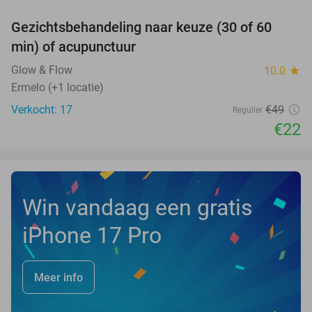
Gezichtsbehandeling naar keuze (30 of 60
55%
NEW
min) of acupunctuur
TODAY
Glow & Flow
10.0
star
Ermelo (+1 locatie)
Verkocht: 17
€49
Regulier
€22
Win vandaag een gratis
iPhone 17 Pro
Meer info