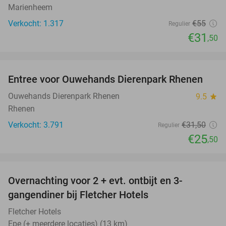
Marienheem
Verkocht: 1.317
€55
Regulier
€31
,50
favorite_border
Entree voor Ouwehands Dierenpark Rhenen
19%
Ouwehands Dierenpark Rhenen
9.5
star
Rhenen
Verkocht: 3.791
€31
,50
Regulier
€25
,50
favorite_border
Overnachting voor 2 + evt. ontbijt en 3-
gangendiner bij Fletcher Hotels
Fletcher Hotels
Epe (+ meerdere locaties) (13 km)