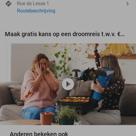
Rue de Lesse 1
Routebeschrijving
Maak gratis kans op een droomreis t.w.v. €3.000!
play_circle
Anderen bekeken ook