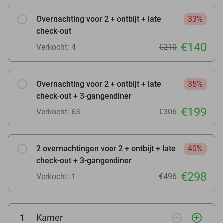
Overnachting voor 2 + ontbijt + late
33%
check-out
€140
Verkocht: 4
€210
Overnachting voor 2 + ontbijt + late
35%
check-out + 3-gangendiner
€199
Verkocht: 63
€306
2 overnachtingen voor 2 + ontbijt + late
40%
check-out + 3-gangendiner
€298
Verkocht: 1
€496
remove_circle_outline
add_circle_outline
1
Kamer