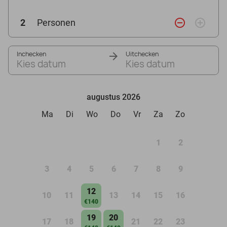
remove_circle_outline
add_circle_outline
2
Personen
Inchecken
Uitchecken
Kies datum
Kies datum
augustus 2026
Ma
Di
Wo
Do
Vr
Za
Zo
1
2
3
4
5
6
7
8
9
12
10
11
13
14
15
16
€140
19
20
17
18
21
22
23