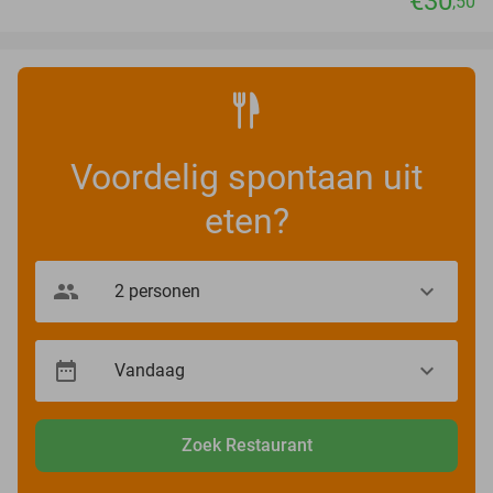
€30
,50
Voordelig spontaan uit
eten?
Zoek Restaurant