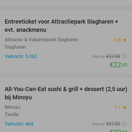
favorite_border
Entreeticket voor Attractiepark Slagharen +
41%
evt. snackmenu
Attractie- & Vakantiepark Slagharen
8.8
star
Slagharen
Verkocht: 5.062
€37
,90
Regulier
€22
,40
favorite_border
All-You-Can-Eat sushi & grill + dessert (2,5 uur)
19%
bij Minoyu
Minoyu
9.1
star
Zwolle
Verkocht: 464
€37
,50
Regulier