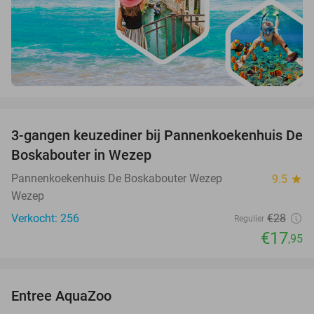
favorite_border
3-gangen keuzediner bij Pannenkoekenhuis De
36%
Boskabouter in Wezep
Pannenkoekenhuis De Boskabouter Wezep
9.5
star
Wezep
Verkocht: 256
€28
Regulier
€17
,95
favorite_border
Entree AquaZoo
33%