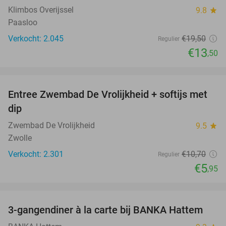
Klimbos Overijssel
9.8
star
Paasloo
Verkocht: 2.045
€19
,50
Regulier
€13
,50
favorite_border
Entree Zwembad De Vrolijkheid + softijs met
44%
dip
Zwembad De Vrolijkheid
9.5
star
Zwolle
Verkocht: 2.301
€10
,70
Regulier
€5
,95
favorite_border
3-gangendiner à la carte bij BANKA Hattem
52%