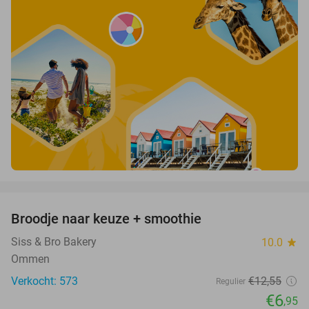
favorite_border
Broodje naar keuze + smoothie
45%
Siss & Bro Bakery
10.0
star
Ommen
Verkocht: 573
€12
,55
Regulier
€6
,95