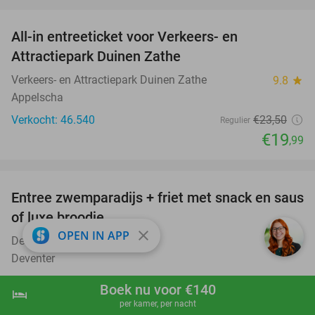
favorite_border
All-in entreeticket voor Verkeers- en
15%
Attractiepark Duinen Zathe
Verkeers- en Attractiepark Duinen Zathe
9.8
star
Appelscha
Verkocht: 46.540
€23
,50
Regulier
€19
,99
favorite_border
Entree zwemparadijs + friet met snack en saus
20%
of luxe broodje
close
OPEN IN APP
De Scheg
9.5
star
Deventer
Verkocht: 6.677
€16
,20
Regulier
Boek nu voor €140
hotel
shopping_cart
Boek nu
navigate_next
€12
,95
per kamer, per nacht