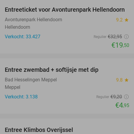
Entreeticket voor Avonturenpark Hellendoorn
41%
Avonturenpark Hellendoorn
9.2
star
Hellendoorn
Verkocht: 33.427
€32
,95
Regulier
€19
,50
favorite_border
Entree zwembad + softijsje met dip
46%
Bad Hesselingen Meppel
9.8
star
Meppel
Verkocht: 3.138
€9
,20
Regulier
€4
,95
favorite_border
Entree Klimbos Overijssel
31%