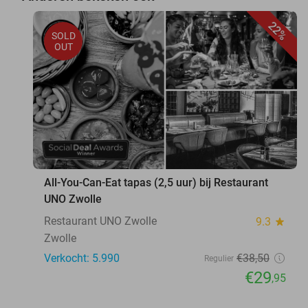
22%
SOLD
OUT
All-You-Can-Eat tapas (2,5 uur) bij Restaurant
UNO Zwolle
Restaurant UNO Zwolle
9.3
star
Zwolle
Verkocht: 5.990
€38
,50
Regulier
€29
,95