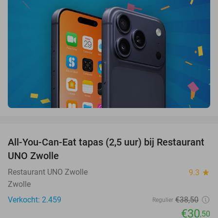
favorite_border
All-You-Can-Eat tapas (2,5 uur) bij Restaurant
21%
UNO Zwolle
Restaurant UNO Zwolle
9.3
star
Zwolle
Verkocht: 2.459
€38
,50
Regulier
€30
,50