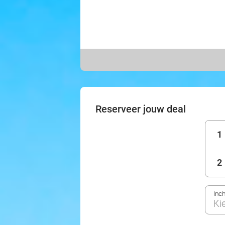
Reserveer jouw deal
1
2
Inc
Ki