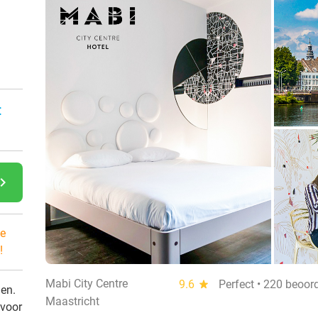
:
gate_next
e
!
Mabi City Centre
9.6
star
Perfect • 220 beoor
den.
Maastricht
 voor