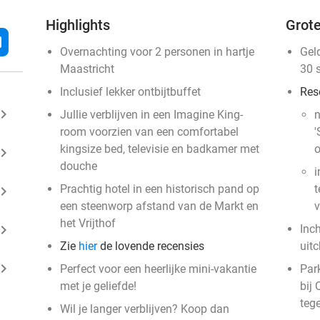
Highlights
Grote
l
Overnachting voor 2 personen in hartje
Gel
Maastricht
30 
Inclusief lekker ontbijtbuffet
Res
ard_arrow_right
Jullie verblijven in een Imagine King-
n
room voorzien van een comfortabel
'
kingsize bed, televisie en badkamer met
o
ard_arrow_right
douche
i
Prachtig hotel in een historisch pand op
t
ard_arrow_right
een steenworp afstand van de Markt en
v
het Vrijthof
ard_arrow_right
Inc
Zie
hier
de lovende recensies
uit
ard_arrow_right
Perfect voor een heerlijke mini-vakantie
Park
met je geliefde!
bij 
teg
Wil je langer verblijven? Koop dan