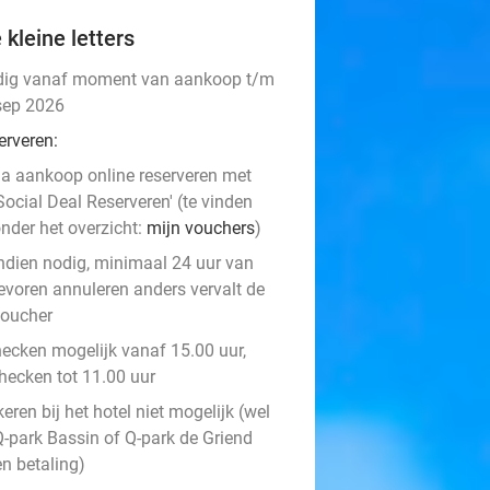
 kleine letters
dig vanaf moment van aankoop t/m
sep 2026
erveren:
a aankoop online reserveren met
Social Deal Reserveren' (te vinden
nder het overzicht:
mijn vouchers
)
ndien nodig, minimaal 24 uur van
evoren annuleren anders vervalt de
oucher
hecken mogelijk vanaf 15.00 uur,
checken tot 11.00 uur
eren bij het hotel niet mogelijk (wel
Q-park Bassin of Q-park de Griend
en betaling)