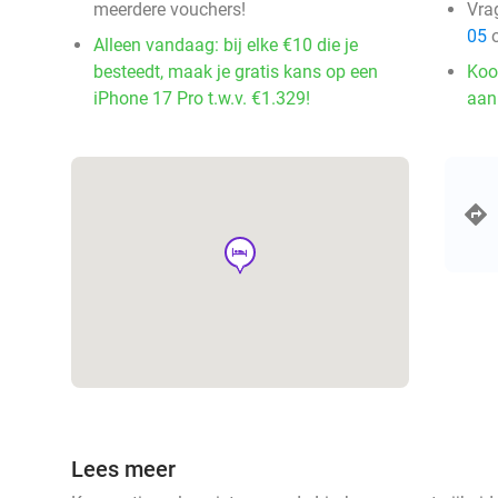
meerdere vouchers!
Vra
05
o
Alleen vandaag: bij elke €10 die je
besteedt, maak je gratis kans op een
Koo
iPhone 17 Pro t.w.v. €1.329!
aan
hotel
Lees meer