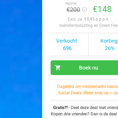
Regulier
€148
€200
Excl. ca. €8,45 p.p.p.n.
toeristenbelasting en Green Fee
Verkocht:
Korting
696
26%
shopping_cart
Boek nu
navi
Dagelijks om middernacht nieuw
Social Deals. Wees snel, op = op
Gratis?!
- Deel deze deal met vrien
Kopen drie vrienden? Dan is de deal