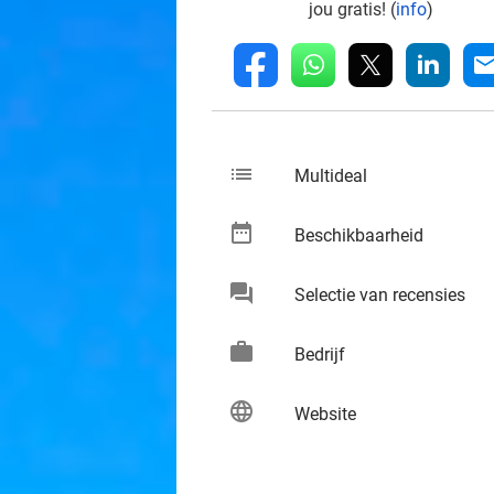
jou gratis! (
info
)
whatsapp
linkedin
fb
mai
list
keybo
Multideal
date_range
keybo
Beschikbaarheid
chat
keybo
Selectie van recensies
work
keybo
Bedrijf
language
keybo
Website