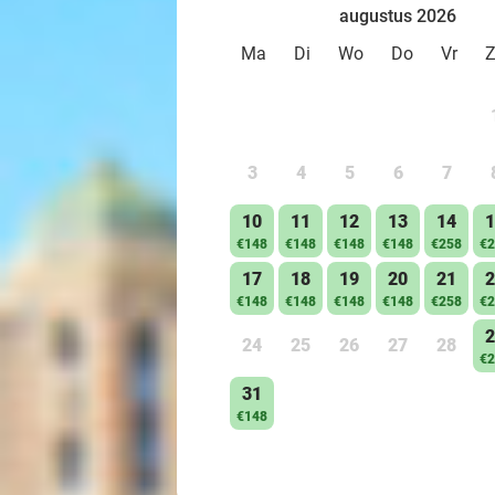
augustus 2026
Ma
Di
Wo
Do
Vr
3
4
5
6
7
10
11
12
13
14
1
€148
€148
€148
€148
€258
€2
17
18
19
20
21
2
€148
€148
€148
€148
€258
€2
2
24
25
26
27
28
€2
31
€148