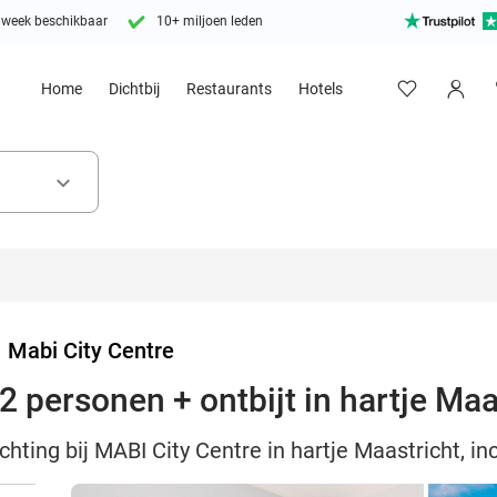
 week beschikbaar
10+ miljoen leden
Home
Dichtbij
Restaurants
Hotels
keyboard_arrow_down
>
Mabi City Centre
 personen + ontbijt in hartje Maa
ting bij MABI City Centre in hartje Maastricht, inc