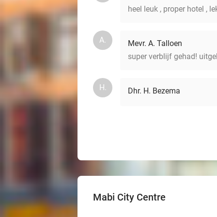
heel leuk , proper hotel , l
A.
Mevr. A. Talloen
super verblijf gehad! uitge
H.
Dhr. H. Bezema
Mabi City Centre