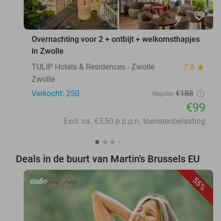
favorite_border
Overnachting voor 2 + ontbijt + welkomsthapjes
in Zwolle
TULIP Hotels & Residences - Zwolle
7.8
star
Zwolle
Verkocht: 250
€188
Regulier
€99
Excl. ca. €3,50 p.p.p.n. toeristenbelasting
Deals in de buurt van Martin's Brussels EU
55%