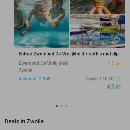
favorite_border
Entree Zwembad De Vrolijkheid + softijs met dip
Zwembad De Vrolijkheid
9.5
star
Zwolle
Verkocht: 2.358
€10
,70
Regulier
€5
,95
favorite_border
Deals in Zwolle