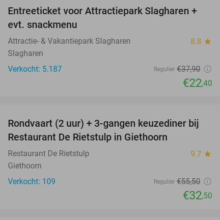
Entreeticket voor Attractiepark Slagharen +
41%
evt. snackmenu
Attractie- & Vakantiepark Slagharen
8.8
star
Slagharen
Verkocht: 5.187
€37
,90
Regulier
€22
,40
favorite_border
Rondvaart (2 uur) + 3-gangen keuzediner bij
41%
Restaurant De Rietstulp in Giethoorn
Restaurant De Rietstulp
9.7
star
Giethoorn
Verkocht: 109
€55
,50
Regulier
€32
,50
favorite_border