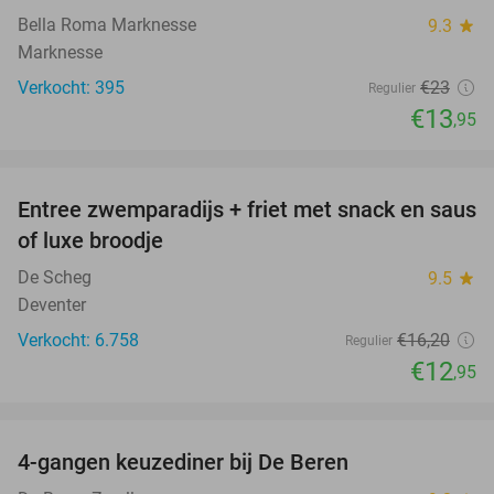
Bella Roma Marknesse
9.3
star
Marknesse
Verkocht: 395
€23
Regulier
€13
,95
favorite_border
Entree zwemparadijs + friet met snack en saus
20%
of luxe broodje
De Scheg
9.5
star
Deventer
Verkocht: 6.758
€16
,20
Regulier
€12
,95
favorite_border
4-gangen keuzediner bij De Beren
46%