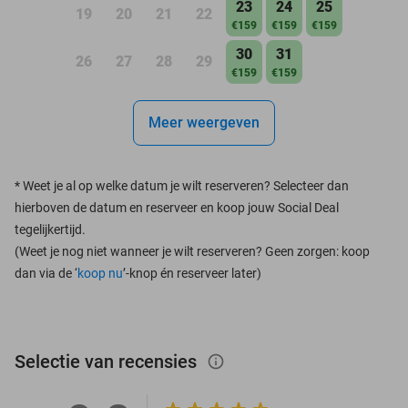
23
24
25
19
20
21
22
€159
€159
€159
30
31
26
27
28
29
€159
€159
Meer weergeven
*
Weet je al op welke datum je wilt reserveren? Selecteer dan
hierboven de datum en reserveer en koop jouw Social Deal
tegelijkertijd.
(Weet je nog niet wanneer je wilt reserveren? Geen zorgen: koop
dan via de ‘
koop nu
’-knop én reserveer later)
Selectie van recensies
info_outlined