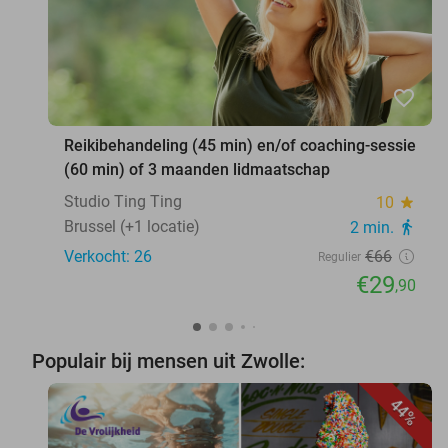
favorite_border
Reikibehandeling (45 min) en/of coaching-sessie
(60 min) of 3 maanden lidmaatschap
Studio Ting Ting
10
star
Brussel (+1 locatie)
2 min.
directions_walk
Verkocht: 26
€66
Regulier
€29
,90
Populair bij mensen uit Zwolle:
44%