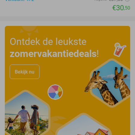
€30
,50
Ontdek de leukste
zomervakantiedeals
!
Bekijk nu