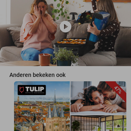
play_circle
Anderen bekeken ook
47%