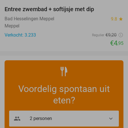
Entree zwembad + softijsje met dip
46%
Bad Hesselingen Meppel
9.8
star
Meppel
Verkocht: 3.233
€9
,20
Regulier
€4
,95
Voordelig spontaan uit
eten?