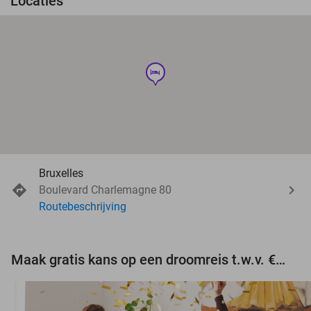
Locaties
hotel
Bruxelles
Boulevard Charlemagne 80
Routebeschrijving
Maak gratis kans op een droomreis t.w.v. €3.000!