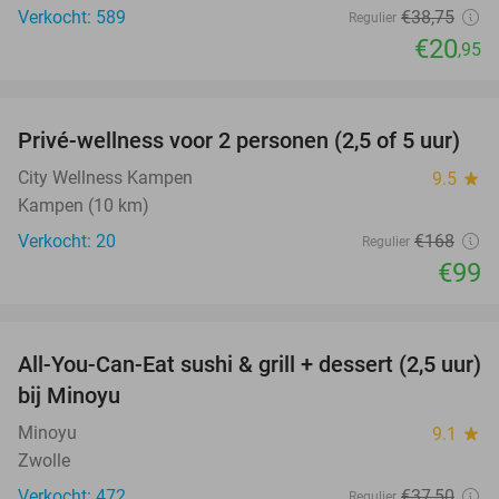
Verkocht: 589
€38
,75
Regulier
€20
,95
favorite_border
Privé-wellness voor 2 personen (2,5 of 5 uur)
41%
City Wellness Kampen
9.5
star
Kampen (10 km)
Verkocht: 20
€168
Regulier
€99
favorite_border
All-You-Can-Eat sushi & grill + dessert (2,5 uur)
19%
bij Minoyu
Minoyu
9.1
star
Zwolle
Verkocht: 472
€37
,50
Regulier