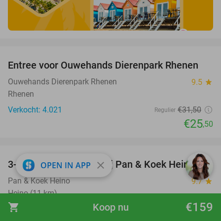
favorite_border
Entree voor Ouwehands Dierenpark Rhenen
19%
Ouwehands Dierenpark Rhenen
9.5
star
Rhenen
Verkocht: 4.021
€31
,50
Regulier
€25
,50
favorite_border
3-gangen keuzediner bij Pan & Koek Heino
42%
close
OPEN IN APP
Pan & Koek Heino
9.7
star
Heino (11 km)
€159
shopping_cart
Koop nu
Verkocht: 794
€30
,15
Regulier