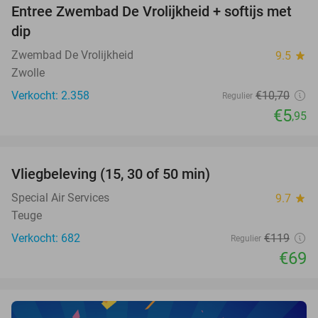
Entree Zwembad De Vrolijkheid + softijs met
44%
dip
Zwembad De Vrolijkheid
9.5
star
Zwolle
Verkocht: 2.358
€10
,70
Regulier
€5
,95
favorite_border
Vliegbeleving (15, 30 of 50 min)
42%
NEW
TODAY
Special Air Services
9.7
star
Teuge
Verkocht: 682
€119
Regulier
€69