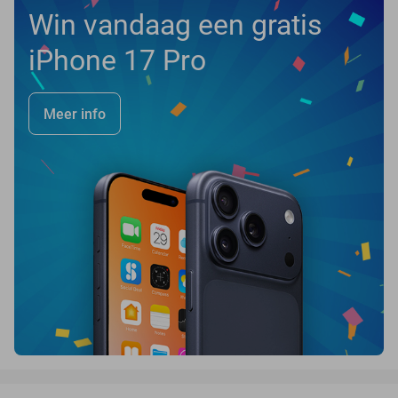
Win vandaag een gratis
iPhone 17 Pro
Meer info
favorite_border