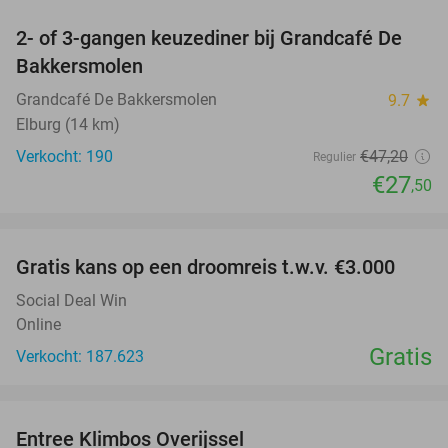
2- of 3-gangen keuzediner bij Grandcafé De
42%
Bakkersmolen
Grandcafé De Bakkersmolen
9.7
star
Elburg (14 km)
Verkocht: 190
€47
,20
Regulier
€27
,50
favorite_border
Gratis kans op een droomreis t.w.v. €3.000
Social Deal Win
Online
Gratis
Verkocht: 187.623
favorite_border
Entree Klimbos Overijssel
31%