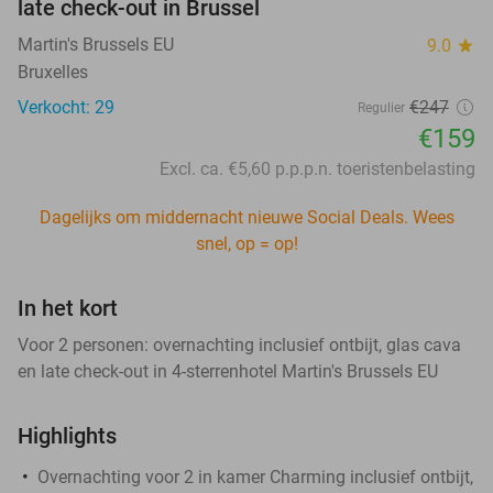
late check-out in Brussel
Martin's Brussels EU
9.0
star
Bruxelles
Verkocht: 29
€247
Regulier
€159
Excl. ca. €5,60 p.p.p.n. toeristenbelasting
Dagelijks om middernacht nieuwe Social Deals. Wees
snel, op = op!
In het kort
Voor 2 personen: overnachting inclusief ontbijt, glas cava
en late check-out in 4-sterrenhotel Martin's Brussels EU
Highlights
Overnachting voor 2 in kamer Charming inclusief ontbijt,