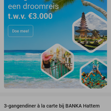
een droomreis
t.w.v. €3.000
Doe mee!
favorite_border
3-gangendiner à la carte bij BANKA Hattem
52%