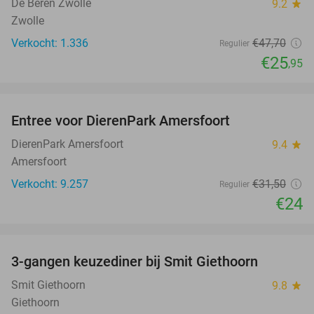
De Beren Zwolle
9.2
star
Zwolle
Verkocht: 1.336
€47
,70
Regulier
€25
,95
favorite_border
Entree voor DierenPark Amersfoort
24%
DierenPark Amersfoort
9.4
star
Amersfoort
Verkocht: 9.257
€31
,50
Regulier
€24
favorite_border
3-gangen keuzediner bij Smit Giethoorn
46%
Smit Giethoorn
9.8
star
Giethoorn