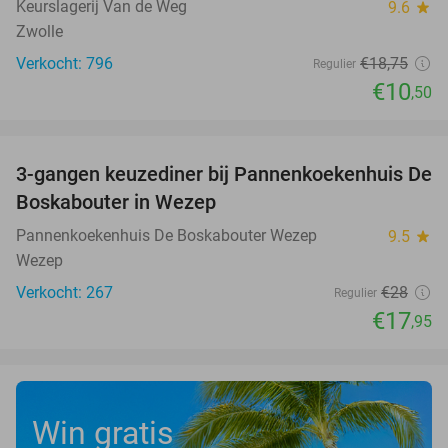
Keurslagerij Van de Weg
9.6
star
Zwolle
Verkocht: 796
€18
,75
Regulier
€10
,50
favorite_border
3-gangen keuzediner bij Pannenkoekenhuis De
36%
Boskabouter in Wezep
Pannenkoekenhuis De Boskabouter Wezep
9.5
star
Wezep
Verkocht: 267
€28
Regulier
€17
,95
Win gratis