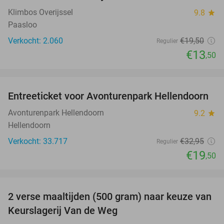
Klimbos Overijssel
9.8
star
Paasloo
Verkocht: 2.060
€19
,50
Regulier
€13
,50
favorite_border
Entreeticket voor Avonturenpark Hellendoorn
41%
Avonturenpark Hellendoorn
9.2
star
Hellendoorn
Verkocht: 33.717
€32
,95
Regulier
€19
,50
favorite_border
2 verse maaltijden (500 gram) naar keuze van
44%
Keurslagerij Van de Weg