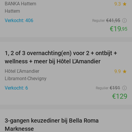
BANKA Hattem
9.3
star
Hattem
Verkocht: 406
€41
,95
Regulier
€19
,95
favorite_border
1, 2 of 3 overnachting(en) voor 2 + ontbijt +
32%
NEW
wellness + meer bij Hôtel L'Amandier
TODAY
Hôtel L'Amandier
9.9
star
Libramont-Chevigny
Verkocht: 6
€191
Regulier
€129
favorite_border
3-gangen keuzediner bij Bella Roma
39%
Marknesse