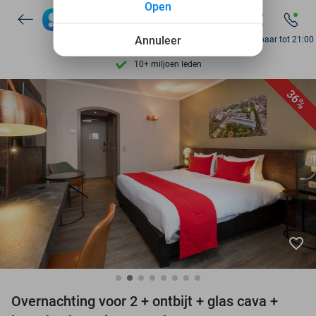
Open
7 dagen per week beschikbaar
Annuleer
Bereikbaar tot 21:00
10+ miljoen leden
9,4
op basis van
206.274 reviews
36%
Ontdek 15.000+ deals
7 dagen per week beschikbaar
10+ miljoen leden
favorite_border
Overnachting voor 2 + ontbijt + glas cava +