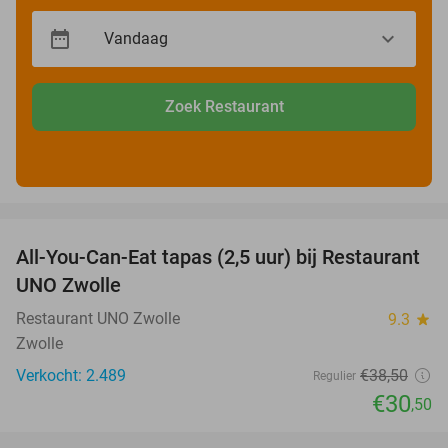
Zoek Restaurant
favorite_border
All-You-Can-Eat tapas (2,5 uur) bij Restaurant
21%
UNO Zwolle
Restaurant UNO Zwolle
9.3
star
Zwolle
Verkocht: 2.489
€38
,50
Regulier
€30
,50
favorite_border