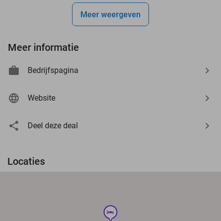
Meer weergeven
Meer informatie
Bedrijfspagina
Website
Deel deze deal
Locaties
hotel