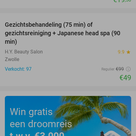
favorite_border
Gezichtsbehandeling (75 min) of
51%
gezichtsreiniging + Japanese head spa (90
min)
H.Y. Beauty Salon
9.9
star
Zwolle
Verkocht: 97
€99
Regulier
€49
Win gratis
een droomreis
t.w.v. €3.000