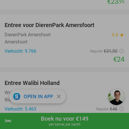
€23
,95
favorite_border
Entree voor DierenPark Amersfoort
24%
DierenPark Amersfoort
9.4
star
Amersfoort
Verkocht: 9.766
€31
,50
Regulier
€24
favorite_border
Entree Walibi Holland
25%
Walibi Holland
9.3
star
close
OPEN IN APP
Biddinghuizen
Verkocht: 5.463
€46
Regulier
€34
,50
Boek nu voor €149
hotel
shopping_cart
Boek nu
navigate_next
per kamer, per nacht
favorite_border