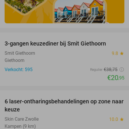
favorite_border
3-gangen keuzediner bij Smit Giethoorn
46%
Smit Giethoorn
9.8
star
Giethoorn
Verkocht: 595
€38
,75
Regulier
€20
,95
favorite_border
6 laser-ontharingsbehandelingen op zone naar
75%
keuze
Skin Care Zwolle
10.0
star
Kampen (9 km)