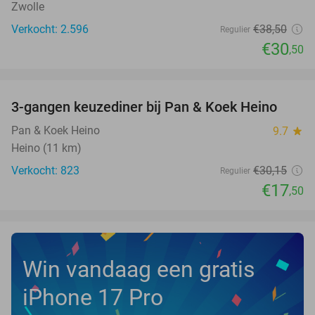
Zwolle
Verkocht: 2.596
€38
,50
Regulier
€30
,50
favorite_border
3-gangen keuzediner bij Pan & Koek Heino
42%
Pan & Koek Heino
9.7
star
Heino (11 km)
Verkocht: 823
€30
,15
Regulier
€17
,50
Win vandaag een gratis
iPhone 17 Pro