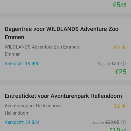
€5
,95
favorite_border
Dagentree voor WILDLANDS Adventure Zoo
24%
Emmen
WILDLANDS Adventure Zoo Emmen
9.6
star
Emmen
Verkocht: 19.490
€33
Regulier
€25
favorite_border
Entreeticket voor Avonturenpark Hellendoorn
41%
Avonturenpark Hellendoorn
9.2
star
Hellendoorn
Verkocht: 34.834
€32
,95
Regulier
€19
,50