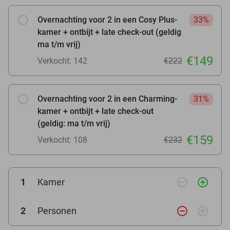
Overnachting voor 2 in een Cosy Plus-
33%
kamer + ontbijt + late check-out (geldig
ma t/m vrij)
€149
Verkocht: 142
€222
Overnachting voor 2 in een Charming-
31%
kamer + ontbijt + late check-out
(geldig: ma t/m vrij)
€159
Verkocht: 108
€232
remove_circle_outline
add_circle_outline
1
Kamer
remove_circle_outline
add_circle_outline
2
Personen