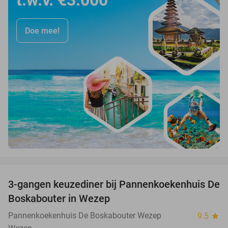
Doe mee!
favorite_border
3-gangen keuzediner bij Pannenkoekenhuis De
36%
Boskabouter in Wezep
Pannenkoekenhuis De Boskabouter Wezep
9.5
star