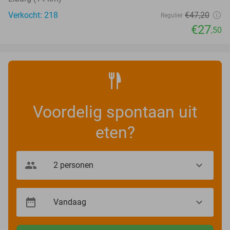
Verkocht: 218
€47
,20
Regulier
€27
,50
Voordelig spontaan uit
eten?