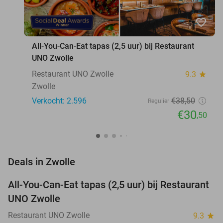
favorite_border
All-You-Can-Eat tapas (2,5 uur) bij Restaurant
UNO Zwolle
Restaurant UNO Zwolle
9.3
star
Zwolle
Verkocht: 2.596
€38
,50
Regulier
€30
,50
favorite_border
Deals in Zwolle
All-You-Can-Eat tapas (2,5 uur) bij Restaurant
21%
UNO Zwolle
Restaurant UNO Zwolle
9.3
star