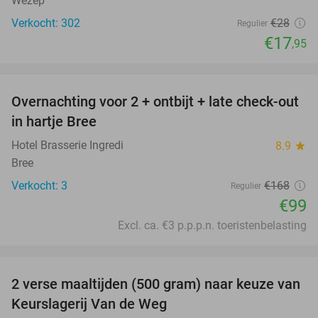
Wezep
Verkocht: 302
€28
Regulier
€17
,95
favorite_border
Overnachting voor 2 + ontbijt + late check-out
41%
NEW
in hartje Bree
TODAY
Hotel Brasserie Ingredi
8.9
star
Bree
Verkocht: 3
€168
Regulier
€99
Excl. ca. €3 p.p.p.n. toeristenbelasting
favorite_border
2 verse maaltijden (500 gram) naar keuze van
44%
Keurslagerij Van de Weg