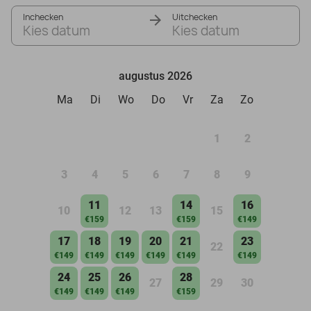
Inchecken
Uitchecken
Kies datum
Kies datum
augustus 2026
Ma
Di
Wo
Do
Vr
Za
Zo
1
2
3
4
5
6
7
8
9
11
14
16
10
12
13
15
€159
€159
€149
17
18
19
20
21
23
22
€149
€149
€149
€149
€149
€149
24
25
26
28
27
29
30
€149
€149
€149
€159