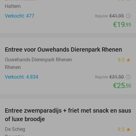
Hattem
Verkocht: 477
€41
,95
Regulier
€19
,95
favorite_border
Entree voor Ouwehands Dierenpark Rhenen
19%
Ouwehands Dierenpark Rhenen
9.5
star
Rhenen
Verkocht: 4.834
€31
,50
Regulier
€25
,50
favorite_border
Entree zwemparadijs + friet met snack en saus
20%
of luxe broodje
De Scheg
9.5
star