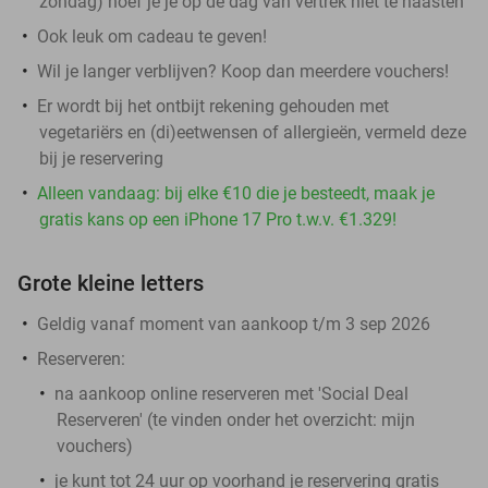
zondag) hoef je je op de dag van vertrek niet te haasten
Ook leuk om cadeau te geven!
Wil je langer verblijven? Koop dan meerdere vouchers!
Er wordt bij het ontbijt rekening gehouden met
vegetariërs en (di)eetwensen of allergieën, vermeld deze
bij je reservering
Alleen vandaag: bij elke €10 die je besteedt, maak je
gratis kans op een iPhone 17 Pro t.w.v. €1.329!
Grote kleine letters
Geldig vanaf moment van aankoop t/m 3 sep 2026
Reserveren:
na aankoop online reserveren met 'Social Deal
Reserveren' (te vinden onder het overzicht:
mijn
vouchers
)
je kunt tot 24 uur op voorhand je reservering gratis