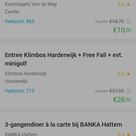
Keurslagerij Van de Weg
9.6
star
Zwolle
Verkocht: 865
€18
,75
Regulier
€10
,50
favorite_border
Entree Klimbos Harderwijk + Free Fall + evt.
30%
minigolf
Klimbos Harderwijk
9.8
star
Harderwijk
Verkocht: 713
€37
,95
Regulier
€26
,50
favorite_border
3-gangendiner à la carte bij BANKA Hattem
52%
BANKA Hattem
9.3
star