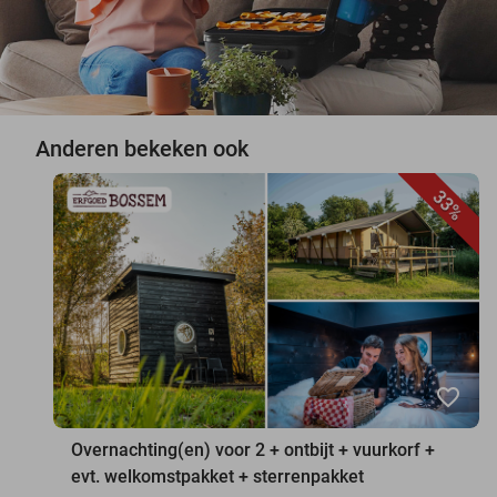
Anderen bekeken ook
33%
favorite_border
Overnachting(en) voor 2 + ontbijt + vuurkorf +
evt. welkomstpakket + sterrenpakket