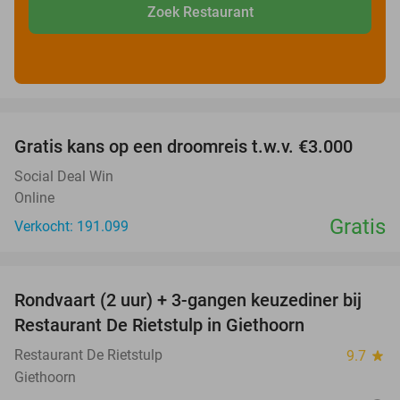
Zoek Restaurant
favorite_border
Gratis kans op een droomreis t.w.v. €3.000
Social Deal Win
Online
Gratis
Verkocht: 191.099
favorite_border
Rondvaart (2 uur) + 3-gangen keuzediner bij
41%
Restaurant De Rietstulp in Giethoorn
Restaurant De Rietstulp
9.7
star
Giethoorn