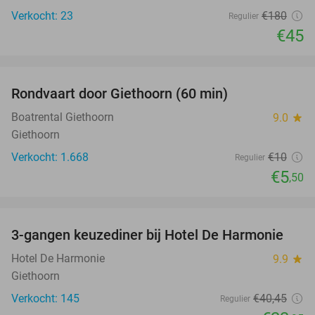
Verkocht: 23
€180
Regulier
€45
favorite_border
Rondvaart door Giethoorn (60 min)
45%
Boatrental Giethoorn
9.0
star
Giethoorn
Verkocht: 1.668
€10
Regulier
€5
,50
favorite_border
3-gangen keuzediner bij Hotel De Harmonie
41%
Hotel De Harmonie
9.9
star
Giethoorn
Verkocht: 145
€40
,45
Regulier