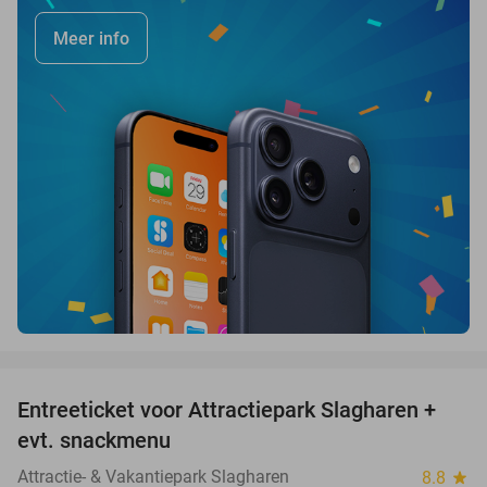
Meer info
favorite_border
Entreeticket voor Attractiepark Slagharen +
41%
evt. snackmenu
Attractie- & Vakantiepark Slagharen
8.8
star