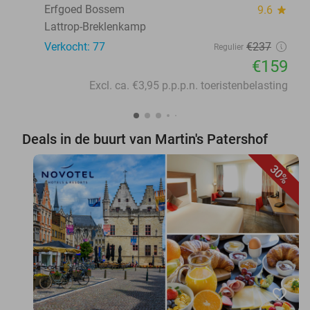
Erfgoed Bossem
9.6
star
Lattrop-Breklenkamp
Verkocht: 77
€237
Regulier
€159
Excl. ca. €3,95 p.p.p.n. toeristenbelasting
Deals in de buurt van Martin's Patershof
30%
favorite_border