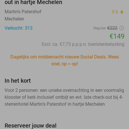
out in hartje Mechelen
Martin's Patershof
9.6
star
Mechelen
Verkocht: 313
€222
Regulier
€149
Excl. ca. €7,73 p.p.p.n. toeristenbelasting
Dagelijks om middernacht nieuwe Social Deals. Wees
snel, op = op!
In het kort
Voor 2 personen: een unieke overnachting in een voormalig
klooster of kerk inclusief ontbijt en evt. late check-out bij 4-
sterrenhotel Martin's Patershof in hartje Mechelen
Reserveer jouw deal