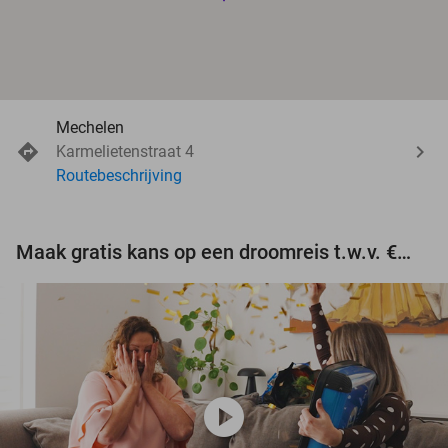
Mechelen
Karmelietenstraat 4
Routebeschrijving
Maak gratis kans op een droomreis t.w.v. €3.000!
play_circle