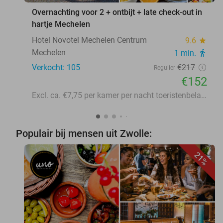
Overnachting voor 2 + ontbijt + late check-out in
hartje Mechelen
Hotel Novotel Mechelen Centrum
9.6
star
Mechelen
1 min.
directions_walk
Verkocht: 105
€217
Regulier
€152
Excl. ca. €7,75 per kamer per nacht toeristenbelasting
Populair bij mensen uit Zwolle:
21%