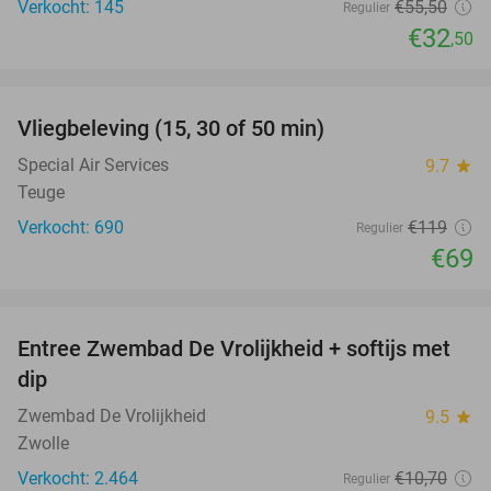
Verkocht: 145
€55
,50
Regulier
€32
,50
favorite_border
Vliegbeleving (15, 30 of 50 min)
42%
Special Air Services
9.7
star
Teuge
Verkocht: 690
€119
Regulier
€69
favorite_border
Entree Zwembad De Vrolijkheid + softijs met
44%
dip
Zwembad De Vrolijkheid
9.5
star
Zwolle
Verkocht: 2.464
€10
,70
Regulier