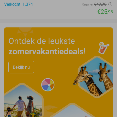
Verkocht: 1.374
€47
,70
Regulier
€25
,95
Ontdek de leukste
zomervakantiedeals
!
Bekijk nu