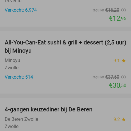
Deventer
Verkocht: 6.974
€16
,20
Regulier
€12
,95
favorite_border
All-You-Can-Eat sushi & grill + dessert (2,5 uur)
19%
bij Minoyu
Minoyu
9.1
star
Zwolle
Verkocht: 514
€37
,50
Regulier
€30
,50
favorite_border
4-gangen keuzediner bij De Beren
46%
De Beren Zwolle
9.2
star
Zwolle