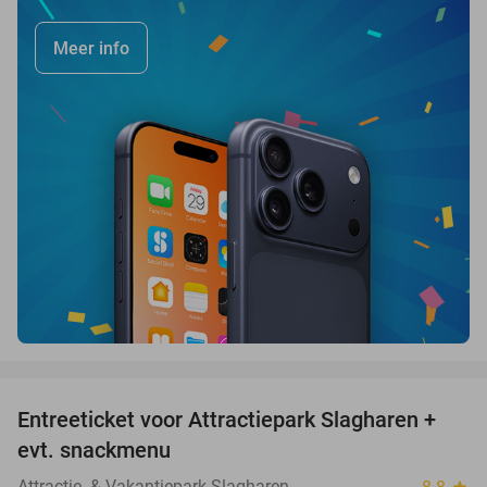
Meer info
favorite_border
Entreeticket voor Attractiepark Slagharen +
41%
evt. snackmenu
Attractie- & Vakantiepark Slagharen