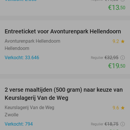
€13
,50
favorite_border
Entreeticket voor Avonturenpark Hellendoorn
41%
Avonturenpark Hellendoorn
9.2
star
Hellendoorn
Verkocht: 33.646
€32
,95
Regulier
€19
,50
favorite_border
2 verse maaltijden (500 gram) naar keuze van
44%
Keurslagerij Van de Weg
Keurslagerij Van de Weg
9.6
star
Zwolle
Verkocht: 794
€18
,75
Regulier