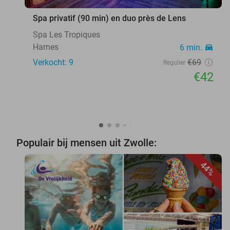
Spa privatif (90 min) en duo près de Lens
Spa Les Tropiques
Harnes
6 min.
directions_car
Verkocht: 9
€69
Regulier
€42
Populair bij mensen uit Zwolle:
44%