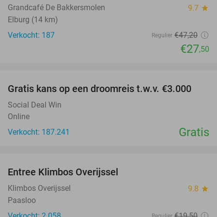
Grandcafé De Bakkersmolen
9.7
star
Elburg (14 km)
Verkocht: 187
€47
,20
Regulier
€27
,50
favorite_border
Gratis kans op een droomreis t.w.v. €3.000
Social Deal Win
Online
Gratis
Verkocht: 187.241
favorite_border
Entree Klimbos Overijssel
31%
Klimbos Overijssel
9.8
star
Paasloo
Verkocht: 2.058
€19
,50
Regulier