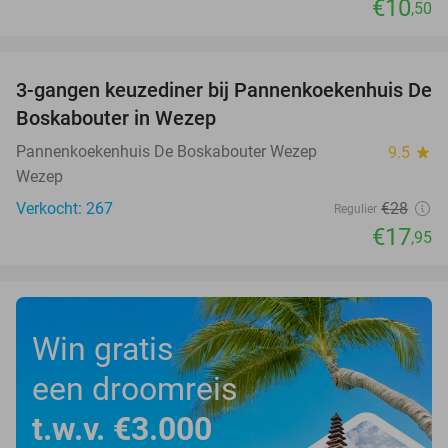
€10
,50
favorite_border
3-gangen keuzediner bij Pannenkoekenhuis De
36%
Boskabouter in Wezep
Pannenkoekenhuis De Boskabouter Wezep
9.5
star
Wezep
Verkocht: 267
€28
Regulier
€17
,95
Win gratis
een droomreis
t.w.v. €3.000