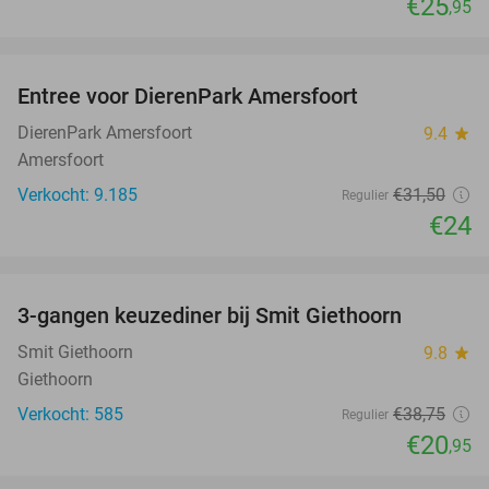
€25
,95
favorite_border
Entree voor DierenPark Amersfoort
24%
DierenPark Amersfoort
9.4
star
Amersfoort
Verkocht: 9.185
€31
,50
Regulier
€24
favorite_border
3-gangen keuzediner bij Smit Giethoorn
46%
Smit Giethoorn
9.8
star
Giethoorn
Verkocht: 585
€38
,75
Regulier
€20
,95
favorite_border