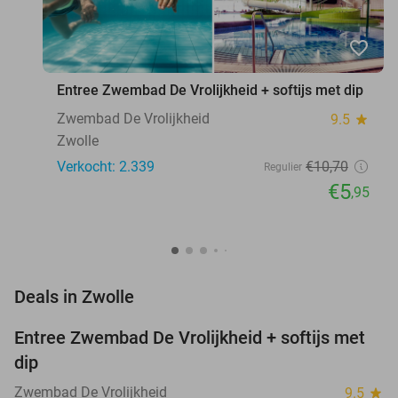
favorite_border
Entree Zwembad De Vrolijkheid + softijs met dip
Zwembad De Vrolijkheid
9.5
star
Zwolle
Verkocht: 2.339
€10
,70
Regulier
€5
,95
favorite_border
Deals in Zwolle
Entree Zwembad De Vrolijkheid + softijs met
44%
dip
Zwembad De Vrolijkheid
9.5
star