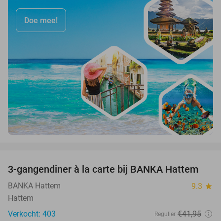
Doe mee!
favorite_border
3-gangendiner à la carte bij BANKA Hattem
52%
BANKA Hattem
9.3
star
Hattem
Verkocht: 403
€41
,95
Regulier