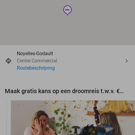
hotel
Noyelles-Godault
Centre Commercial
Routebeschrijving
Maak gratis kans op een droomreis t.w.v. €3.000!