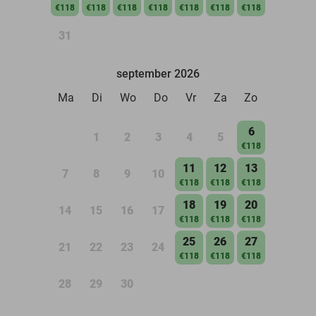
€118
€118
€118
€118
€118
€118
€118
31
september 2026
Ma
Di
Wo
Do
Vr
Za
Zo
6
1
2
3
4
5
€118
11
12
13
7
8
9
10
€118
€118
€118
18
19
20
14
15
16
17
€118
€118
€118
25
26
27
21
22
23
24
€118
€118
€118
28
29
30