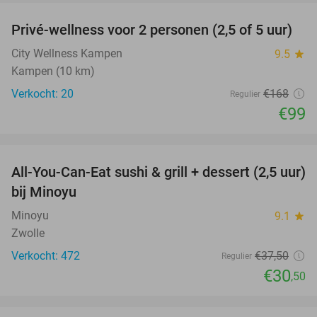
Privé-wellness voor 2 personen (2,5 of 5 uur)
41%
City Wellness Kampen
9.5
star
Kampen (10 km)
Verkocht: 20
€168
Regulier
€99
favorite_border
All-You-Can-Eat sushi & grill + dessert (2,5 uur)
19%
bij Minoyu
Minoyu
9.1
star
Zwolle
Verkocht: 472
€37
,50
Regulier
€30
,50