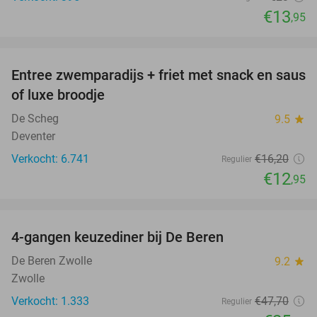
€13
,95
favorite_border
Entree zwemparadijs + friet met snack en saus
20%
of luxe broodje
De Scheg
9.5
star
Deventer
Verkocht: 6.741
€16
,20
Regulier
€12
,95
favorite_border
4-gangen keuzediner bij De Beren
46%
De Beren Zwolle
9.2
star
Zwolle
Verkocht: 1.333
€47
,70
Regulier