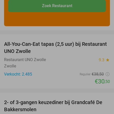
Zoek Restaurant
favorite_border
All-You-Can-Eat tapas (2,5 uur) bij Restaurant
21%
UNO Zwolle
Restaurant UNO Zwolle
9.3
star
Zwolle
Verkocht: 2.485
€38
,50
Regulier
€30
,50
favorite_border
2- of 3-gangen keuzediner bij Grandcafé De
42%
Bakkersmolen