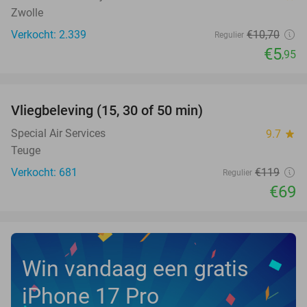
Zwolle
Verkocht: 2.339
€10
,70
Regulier
€5
,95
favorite_border
Vliegbeleving (15, 30 of 50 min)
42%
NEW
TODAY
Special Air Services
9.7
star
Teuge
Verkocht: 681
€119
Regulier
€69
Win vandaag een gratis
iPhone 17 Pro