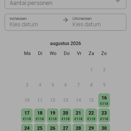
Aantal personen
Inchecken
Uitchecken
Kies datum
Kies datum
augustus 2026
Ma
Di
Wo
Do
Vr
Za
Zo
1
2
3
4
5
6
7
8
9
16
10
11
12
13
14
15
€118
17
18
19
20
21
22
23
€118
€118
€118
€118
€118
€118
€118
24
25
26
27
28
29
30