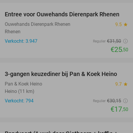
Entree voor Ouwehands Dierenpark Rhenen
19%
Ouwehands Dierenpark Rhenen
9.5
star
Rhenen
Verkocht: 3.947
€31
,50
Regulier
€25
,50
favorite_border
3-gangen keuzediner bij Pan & Koek Heino
42%
Pan & Koek Heino
9.7
star
Heino (11 km)
Verkocht: 794
€30
,15
Regulier
€17
,50
favorite_border