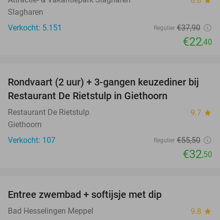
8.8
star
Slagharen
Verkocht: 5.151
€37
,90
Regulier
€22
,40
favorite_border
Rondvaart (2 uur) + 3-gangen keuzediner bij
41%
Restaurant De Rietstulp in Giethoorn
Restaurant De Rietstulp
9.7
star
Giethoorn
Verkocht: 107
€55
,50
Regulier
€32
,50
favorite_border
Entree zwembad + softijsje met dip
46%
Bad Hesselingen Meppel
9.8
star