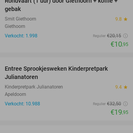
Rondvaart (1 uur) door Giethoorn + koffie +
46%
gebak
Smit Giethoorn
9.8
star
Giethoorn
Verkocht: 1.998
€20
,15
Regulier
€10
,95
favorite_border
Entree Sprookjesweken Kinderpretpark
39%
Julianatoren
Kinderpretpark Julianatoren
9.4
star
Apeldoorn
Verkocht: 10.988
€32
,50
Regulier
€19
,95
favorite_border