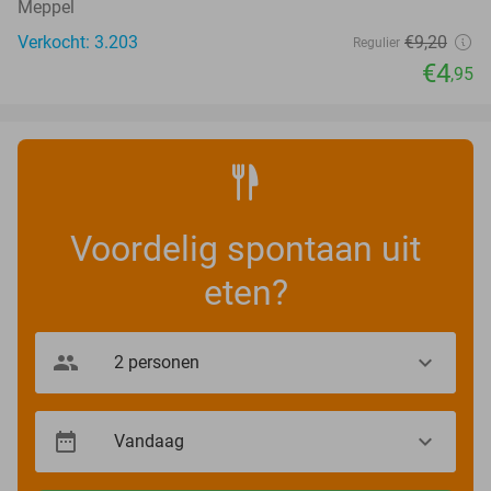
Meppel
Verkocht: 3.203
€9
,20
Regulier
€4
,95
Voordelig spontaan uit
eten?