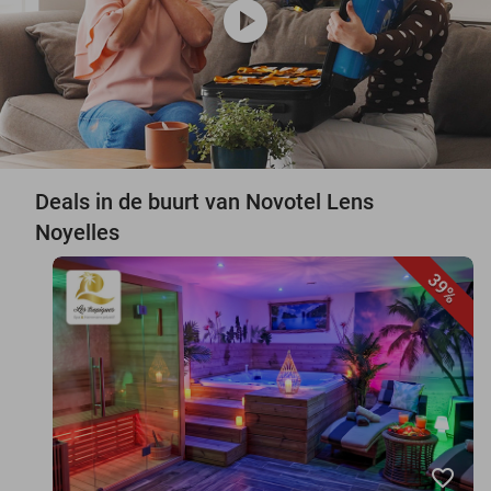
play_circle
Deals in de buurt van Novotel Lens
Noyelles
39%
favorite_border