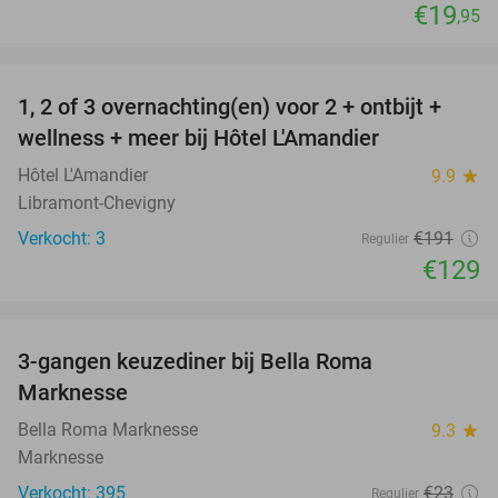
€19
,95
favorite_border
1, 2 of 3 overnachting(en) voor 2 + ontbijt +
32%
NEW
wellness + meer bij Hôtel L'Amandier
TODAY
Hôtel L'Amandier
9.9
star
Libramont-Chevigny
Verkocht: 3
€191
Regulier
€129
favorite_border
3-gangen keuzediner bij Bella Roma
39%
Marknesse
Bella Roma Marknesse
9.3
star
Marknesse
Verkocht: 395
€23
Regulier