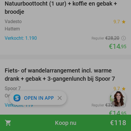
Natuurboottocht (1 uur) + koffie en gebak +
47%
broodje
Vadesto
9.7
star
Hattem
Verkocht: 1.190
€28
,20
Regulier
€14
,95
favorite_border
Fiets- of wandelarrangement incl. warme
54%
drank + gebak + 3-gangenlunch bij Spoor 7
Spoor 7
9.7
star
Ommen
close
OPEN IN APP
Verkocht: 119
€32
,50
Regulier
€14
,95
€118
shopping_cart
Koop nu
favorite_border