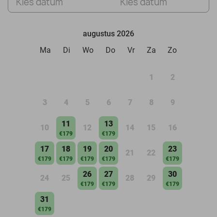
Kies datum
Kies datum
augustus 2026
Ma
Di
Wo
Do
Vr
Za
Zo
1
2
3
4
5
6
7
8
9
11
13
10
12
14
15
16
€179
€179
17
18
19
20
23
21
22
€179
€179
€179
€179
€179
26
27
30
24
25
28
29
€179
€179
€179
31
€179