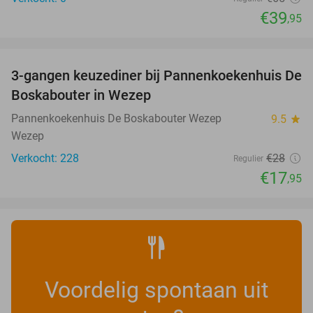
€39
,95
favorite_border
3-gangen keuzediner bij Pannenkoekenhuis De
36%
Boskabouter in Wezep
Pannenkoekenhuis De Boskabouter Wezep
9.5
star
Wezep
Verkocht: 228
€28
Regulier
€17
,95
Voordelig spontaan uit