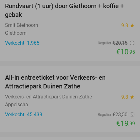
Rondvaart (1 uur) door Giethoorn + koffie +
46%
gebak
Smit Giethoorn
9.8
star
Giethoorn
Verkocht: 1.965
€20
,15
Regulier
€10
,95
favorite_border
All-in entreeticket voor Verkeers- en
15%
Attractiepark Duinen Zathe
Verkeers- en Attractiepark Duinen Zathe
9.8
star
Appelscha
Verkocht: 45.438
€23
,50
Regulier
€19
,99
favorite_border