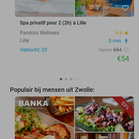
favorite_border
Spa privatif pour 2 (2h) à Lille
Pandora Wellness
8.8
star
Lille
0 min.
directions_walk
Verkocht: 20
€84
Regulier
€54
Populair bij mensen uit Zwolle:
53%