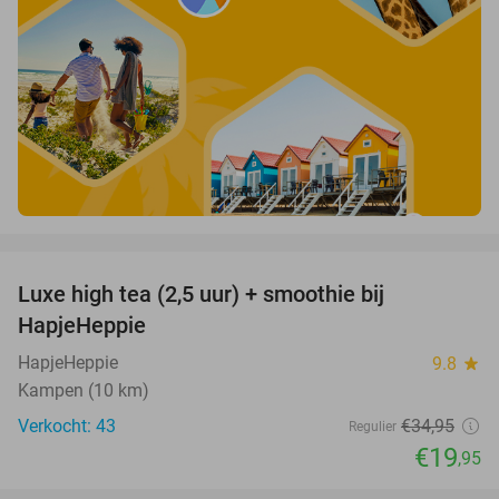
favorite_border
Luxe high tea (2,5 uur) + smoothie bij
43%
HapjeHeppie
HapjeHeppie
9.8
star
Kampen (10 km)
Verkocht: 43
€34
,95
Regulier
€19
,95
favorite_border