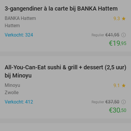
3-gangendiner à la carte bij BANKA Hattem
52%
BANKA Hattem
9.3
star
Hattem
Verkocht: 324
€41
,95
Regulier
€19
,95
favorite_border
All-You-Can-Eat sushi & grill + dessert (2,5 uur)
19%
bij Minoyu
Minoyu
9.1
star
Zwolle
Verkocht: 412
€37
,50
Regulier
€30
,50
favorite_border