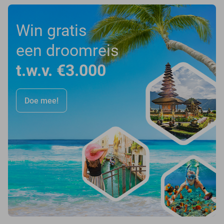
Win gratis
een droomreis
t.w.v. €3.000
Doe mee!