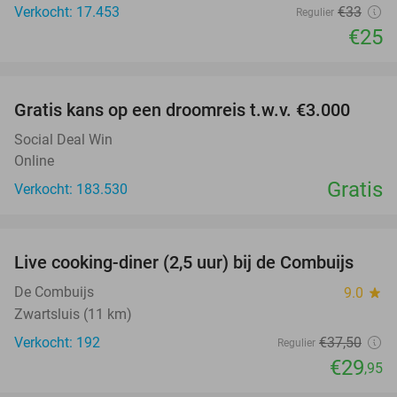
Verkocht: 17.453
€33
Regulier
€25
favorite_border
Gratis kans op een droomreis t.w.v. €3.000
Social Deal Win
Online
Gratis
Verkocht: 183.530
favorite_border
Live cooking-diner (2,5 uur) bij de Combuijs
20%
De Combuijs
9.0
star
Zwartsluis (11 km)
Verkocht: 192
€37
,50
Regulier
€29
,95
favorite_border