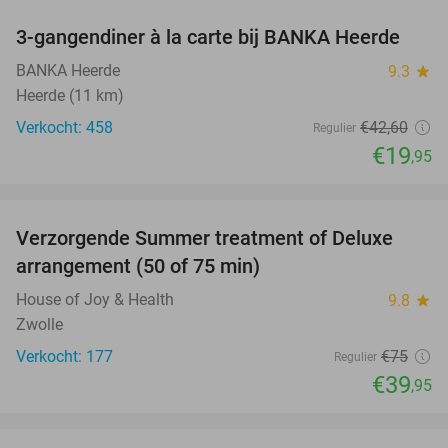
3-gangendiner à la carte bij BANKA Heerde
53%
BANKA Heerde
9.3
star
Heerde (11 km)
Verkocht: 458
€42
,60
Regulier
€19
,95
favorite_border
Verzorgende Summer treatment of Deluxe
47%
arrangement (50 of 75 min)
House of Joy & Health
9.8
star
Zwolle
Verkocht: 177
€75
Regulier
€39
,95
favorite_border