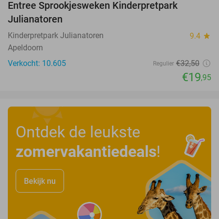
Entree Sprookjesweken Kinderpretpark
39%
Julianatoren
Kinderpretpark Julianatoren
9.4
star
Apeldoorn
Verkocht: 10.605
€32
,50
Regulier
€19
,95
Ontdek de leukste
zomervakantiedeals
!
Bekijk nu