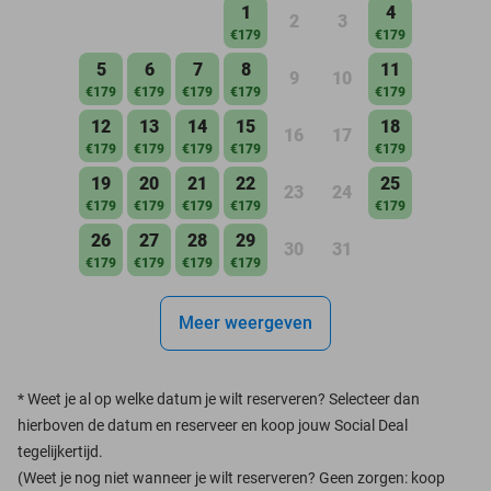
1
4
2
3
€179
€179
5
6
7
8
11
9
10
€179
€179
€179
€179
€179
12
13
14
15
18
16
17
€179
€179
€179
€179
€179
19
20
21
22
25
23
24
€179
€179
€179
€179
€179
26
27
28
29
30
31
€179
€179
€179
€179
Meer weergeven
*
Weet je al op welke datum je wilt reserveren? Selecteer dan
hierboven de datum en reserveer en koop jouw Social Deal
tegelijkertijd.
(Weet je nog niet wanneer je wilt reserveren? Geen zorgen: koop