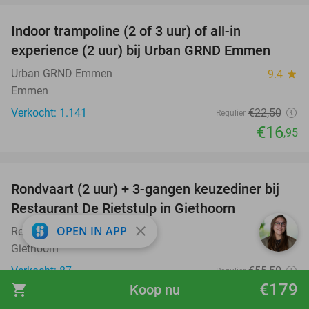
Indoor trampoline (2 of 3 uur) of all-in
25%
experience (2 uur) bij Urban GRND Emmen
Urban GRND Emmen
9.4
star
Emmen
Verkocht: 1.141
€22
,50
Regulier
€16
,95
favorite_border
Rondvaart (2 uur) + 3-gangen keuzediner bij
41%
Restaurant De Rietstulp in Giethoorn
close
OPEN IN APP
Restaurant De Rietstulp
9.7
star
Giethoorn
Verkocht: 87
€55
,50
Regulier
€179
€32
shopping_cart
Koop nu
,50