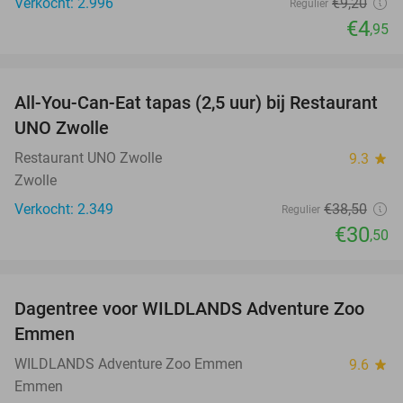
Verkocht: 2.996
€9
,20
Regulier
€4
,95
favorite_border
All-You-Can-Eat tapas (2,5 uur) bij Restaurant
21%
UNO Zwolle
Restaurant UNO Zwolle
9.3
star
Zwolle
Verkocht: 2.349
€38
,50
Regulier
€30
,50
favorite_border
Dagentree voor WILDLANDS Adventure Zoo
24%
Emmen
WILDLANDS Adventure Zoo Emmen
9.6
star
Emmen