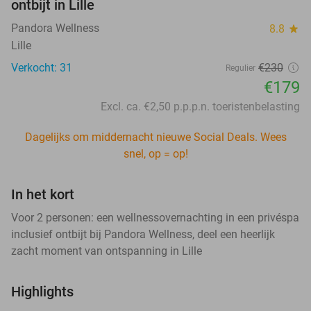
ontbijt in Lille
Pandora Wellness
8.8
star
Lille
Verkocht: 31
€230
Regulier
€179
Excl. ca. €2,50 p.p.p.n. toeristenbelasting
Dagelijks om middernacht nieuwe Social Deals. Wees
snel, op = op!
In het kort
Voor 2 personen: een wellnessovernachting in een privéspa
inclusief ontbijt bij Pandora Wellness, deel een heerlijk
zacht moment van ontspanning in Lille
Highlights