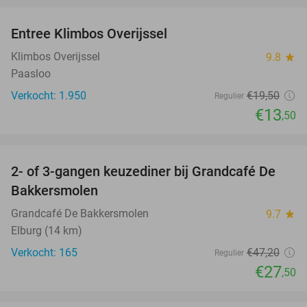
Entree Klimbos Overijssel
31%
Klimbos Overijssel
9.8
star
Paasloo
Verkocht: 1.950
€19
,50
Regulier
€13
,50
favorite_border
2- of 3-gangen keuzediner bij Grandcafé De
42%
Bakkersmolen
Grandcafé De Bakkersmolen
9.7
star
Elburg (14 km)
Verkocht: 165
€47
,20
Regulier
€27
,50