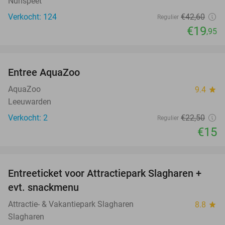
Nunspeet
Verkocht: 124
€42
,60
Regulier
€19
,95
favorite_border
Entree AquaZoo
33%
NEW
TODAY
AquaZoo
9.4
star
Leeuwarden
Verkocht: 2
€22
,50
Regulier
€15
favorite_border
Entreeticket voor Attractiepark Slagharen +
41%
evt. snackmenu
Attractie- & Vakantiepark Slagharen
8.8
star
Slagharen