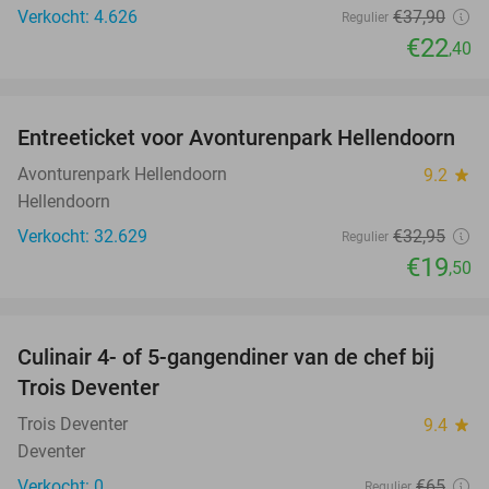
Verkocht: 4.626
€37
,90
Regulier
€22
,40
favorite_border
Entreeticket voor Avonturenpark Hellendoorn
41%
Avonturenpark Hellendoorn
9.2
star
Hellendoorn
Verkocht: 32.629
€32
,95
Regulier
€19
,50
favorite_border
Culinair 4- of 5-gangendiner van de chef bij
39%
NEW
Trois Deventer
TODAY
Trois Deventer
9.4
star
Deventer
Verkocht: 0
€65
Regulier