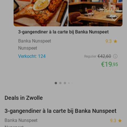
favorite_border
3-gangendiner à la carte bij Banka Nunspeet
Banka Nunspeet
9.3
star
Nunspeet
Verkocht: 124
€42
,60
Regulier
€19
,95
favorite_border
Deals in Zwolle
3-gangendiner à la carte bij Banka Nunspeet
53%
Banka Nunspeet
9.3
star