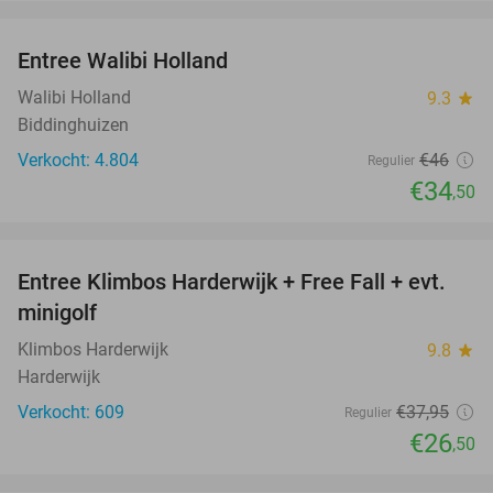
favorite_border
Entree Walibi Holland
25%
Walibi Holland
9.3
star
Biddinghuizen
Verkocht: 4.804
€46
Regulier
€34
,50
favorite_border
Entree Klimbos Harderwijk + Free Fall + evt.
30%
minigolf
Klimbos Harderwijk
9.8
star
Harderwijk
Verkocht: 609
€37
,95
Regulier
€26
,50
favorite_border