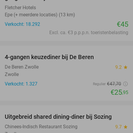
Fletcher Hotels
Epe (+ meerdere locaties) (13 km)
€45
Verkocht: 18.292
Excl. ca. €3 p.p.p.n. toeristenbelasting
favorite_border
4-gangen keuzediner bij De Beren
46%
De Beren Zwolle
9.2
star
Zwolle
Verkocht: 1.327
€47
,70
Regulier
€25
,95
favorite_border
Uitgebreid shared dining-diner bij Sozing
33%
Chinees-Indisch Restaurant Sozing
9.7
star