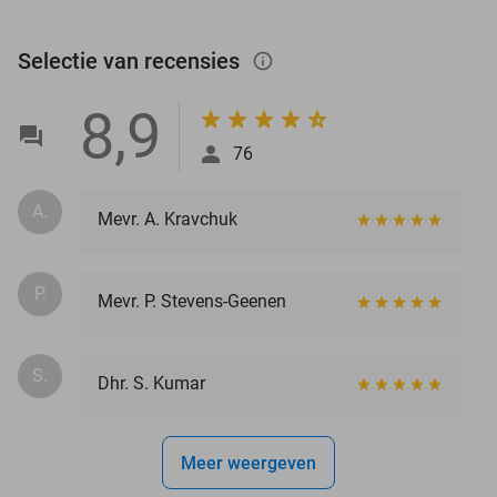
Selectie van recensies
info_outlined
8,9
76
А.
Mevr. А. Kravchuk
P.
Mevr. P. Stevens-Geenen
S.
Dhr. S. Kumar
Meer weergeven