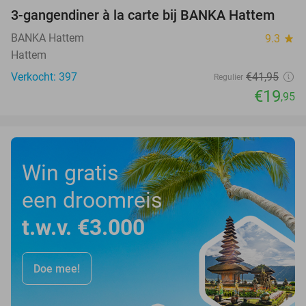
3-gangendiner à la carte bij BANKA Hattem
52%
BANKA Hattem
9.3
star
Hattem
Verkocht: 397
€41
,95
Regulier
€19
,95
Win gratis
een droomreis
t.w.v. €3.000
Doe mee!