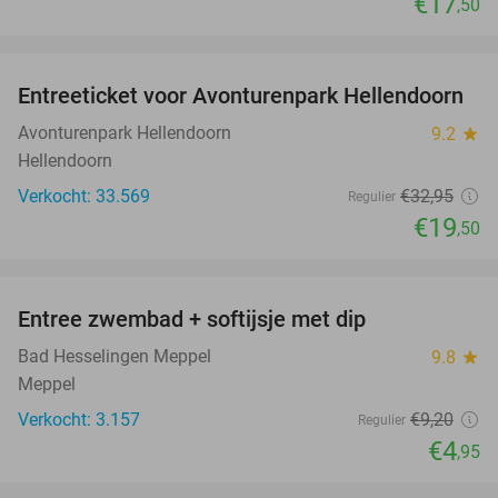
€17
,50
favorite_border
Entreeticket voor Avonturenpark Hellendoorn
41%
Avonturenpark Hellendoorn
9.2
star
Hellendoorn
Verkocht: 33.569
€32
,95
Regulier
€19
,50
favorite_border
Entree zwembad + softijsje met dip
46%
Bad Hesselingen Meppel
9.8
star
Meppel
Verkocht: 3.157
€9
,20
Regulier
€4
,95
favorite_border