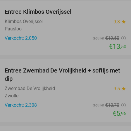
Entree Klimbos Overijssel
31%
Klimbos Overijssel
9.8
star
Paasloo
Verkocht: 2.050
€19
,50
Regulier
€13
,50
favorite_border
Entree Zwembad De Vrolijkheid + softijs met
44%
dip
Zwembad De Vrolijkheid
9.5
star
Zwolle
Verkocht: 2.308
€10
,70
Regulier
€5
,95
favorite_border