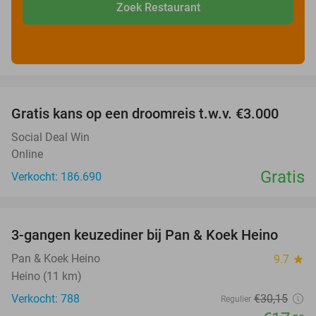
Zoek Restaurant
favorite_border
Gratis kans op een droomreis t.w.v. €3.000
Social Deal Win
Online
Gratis
Verkocht: 186.690
favorite_border
3-gangen keuzediner bij Pan & Koek Heino
42%
Pan & Koek Heino
9.7
star
Heino (11 km)
Verkocht: 788
€30
,15
Regulier