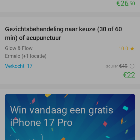
€26
,50
favorite_border
Gezichtsbehandeling naar keuze (30 of 60
55%
NEW
min) of acupunctuur
TODAY
Glow & Flow
10.0
star
Ermelo (+1 locatie)
Verkocht: 17
€49
Regulier
€22
Win vandaag een gratis
iPhone 17 Pro