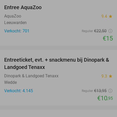
Entree AquaZoo
33%
AquaZoo
9.4
star
Leeuwarden
Verkocht: 701
€22
,50
Regulier
€15
favorite_border
Entreeticket, evt. + snackmenu bij Dinopark &
22%
Landgoed Tenaxx
Dinopark & Landgoed Tenaxx
9.3
star
Wedde
Verkocht: 4.145
€13
,95
Regulier
€10
,95
favorite_border