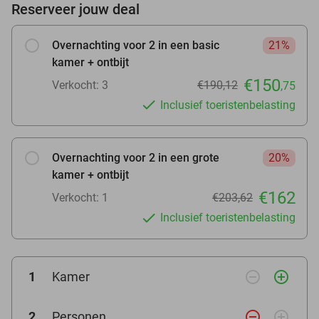
Reserveer jouw deal
Overnachting voor 2 in een basic
21%
kamer + ontbijt
€150
Verkocht: 3
€190,12
,75
Inclusief toeristenbelasting
Overnachting voor 2 in een grote
20%
kamer + ontbijt
€162
Verkocht: 1
€203,62
Inclusief toeristenbelasting
remove_circle_outline
add_circle_outline
1
Kamer
remove_circle_outline
add_circle_outline
2
Personen