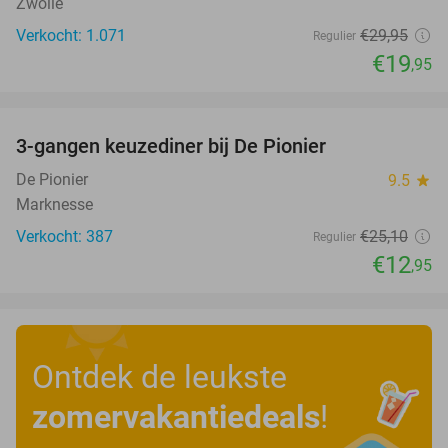
Zwolle
Verkocht: 1.071
€29
,95
Regulier
€19
,95
favorite_border
3-gangen keuzediner bij De Pionier
48%
De Pionier
9.5
star
Marknesse
Verkocht: 387
€25
,10
Regulier
€12
,95
Ontdek de leukste
zomervakantiedeals
!