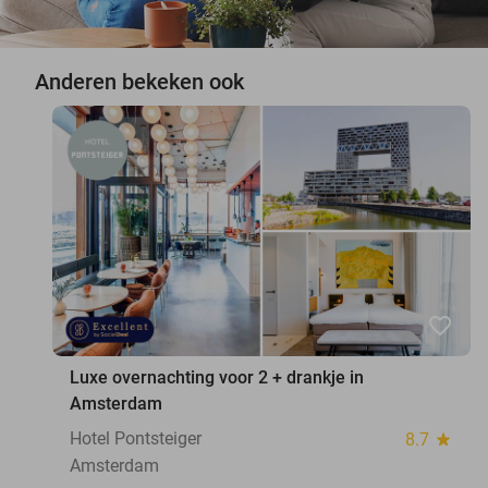
Anderen bekeken ook
favorite_border
Luxe overnachting voor 2 + drankje in
Amsterdam
Hotel Pontsteiger
8.7
star
Amsterdam