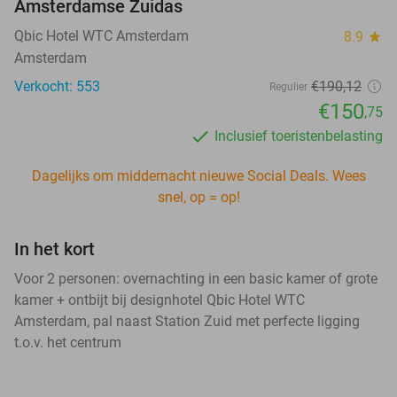
Amsterdamse Zuidas
Qbic Hotel WTC Amsterdam
8.9
star
Amsterdam
Verkocht: 553
€190,12
Regulier
€150
,75
Inclusief toeristenbelasting
Dagelijks om middernacht nieuwe Social Deals. Wees
snel, op = op!
In het kort
Voor 2 personen: overnachting in een basic kamer of grote
kamer + ontbijt bij designhotel Qbic Hotel WTC
Amsterdam, pal naast Station Zuid met perfecte ligging
t.o.v. het centrum