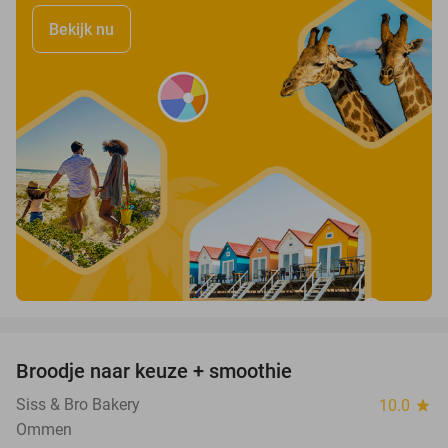
Bekijk nu
favorite_border
Broodje naar keuze + smoothie
45%
Siss & Bro Bakery
10.0
star
Ommen