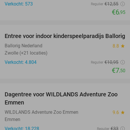
Verkocht: 573
€12
,55
Regulier
€6
,95
favorite_border
Entree voor indoor kinderspeelparadijs Ballorig
32%
Ballorig Nederland
8.8
star
Zwolle (+21 locaties)
Verkocht: 4.804
€10
,95
Regulier
€7
,50
favorite_border
Dagentree voor WILDLANDS Adventure Zoo
24%
Emmen
WILDLANDS Adventure Zoo Emmen
9.6
star
Emmen
Verkocht: 18.228
€33
Regulier