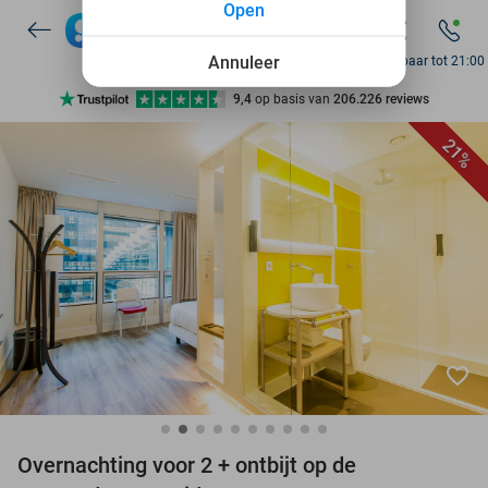
Open
7 dagen per week beschikbaar
10+ miljoen leden
Annuleer
Bereikbaar tot 21:00
9,4
op basis van
206.226 reviews
Ontdek 15.000+ deals
21%
7 dagen per week beschikbaar
10+ miljoen leden
favorite_border
Overnachting voor 2 + ontbijt op de