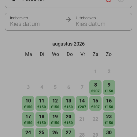
Inchecken
Uitchecken
Kies datum
Kies datum
augustus 2026
Ma
Di
Wo
Do
Vr
Za
Zo
1
2
8
9
3
4
5
6
7
€207
€150
10
11
12
13
14
15
16
€150
€150
€150
€150
€207
€207
€150
17
18
19
20
23
21
22
€150
€150
€150
€150
€150
24
25
26
27
30
28
29