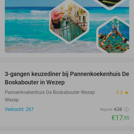
favorite_border
3-gangen keuzediner bij Pannenkoekenhuis De
36%
Boskabouter in Wezep
Pannenkoekenhuis De Boskabouter Wezep
9.5
star
Wezep
Verkocht: 267
€28
Regulier
€17
,95
favorite_border