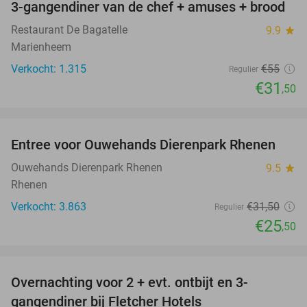
3-gangendiner van de chef + amuses + brood
43%
Restaurant De Bagatelle
9.9
star
Marienheem
Verkocht: 1.315
€55
Regulier
€31
,50
favorite_border
Entree voor Ouwehands Dierenpark Rhenen
19%
Ouwehands Dierenpark Rhenen
9.5
star
Rhenen
Verkocht: 3.863
€31
,50
Regulier
€25
,50
favorite_border
Overnachting voor 2 + evt. ontbijt en 3-
gangendiner bij Fletcher Hotels