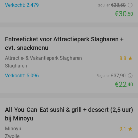
Verkocht: 2.479
€38
,50
Regulier
€30
,50
favorite_border
Entreeticket voor Attractiepark Slagharen +
41%
evt. snackmenu
Attractie- & Vakantiepark Slagharen
8.8
star
Slagharen
Verkocht: 5.096
€37
,90
Regulier
€22
,40
favorite_border
All-You-Can-Eat sushi & grill + dessert (2,5 uur)
19%
bij Minoyu
Minoyu
9.1
star
Zwolle