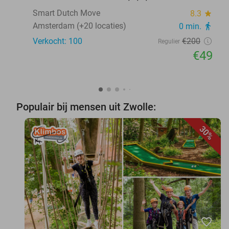
Smart Dutch Move
8.3
star
Amsterdam (+20 locaties)
0 min.
directions_walk
Verkocht: 100
€200
Regulier
€49
Populair bij mensen uit Zwolle:
30%
favorite_border