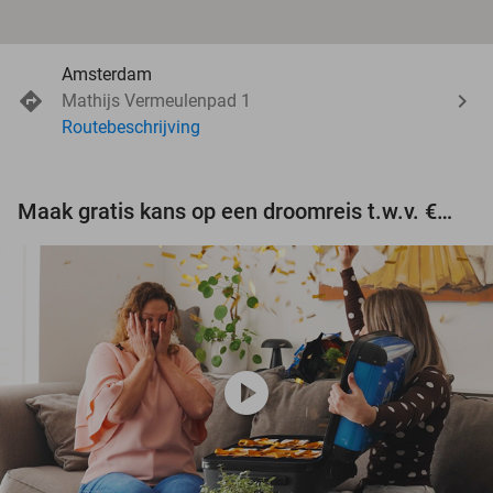
Amsterdam
Mathijs Vermeulenpad 1
Routebeschrijving
Maak gratis kans op een droomreis t.w.v. €3.000!
play_circle