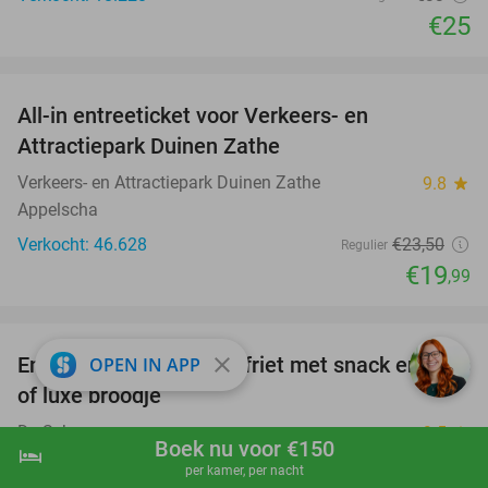
€25
favorite_border
All-in entreeticket voor Verkeers- en
15%
Attractiepark Duinen Zathe
Verkeers- en Attractiepark Duinen Zathe
9.8
star
Appelscha
Verkocht: 46.628
€23
,50
Regulier
€19
,99
favorite_border
Entree zwemparadijs + friet met snack en saus
close
OPEN IN APP
20%
of luxe broodje
De Scheg
9.5
star
Boek nu voor €150
hotel
shopping_cart
Boek nu
navigate_next
Deventer
per kamer, per nacht