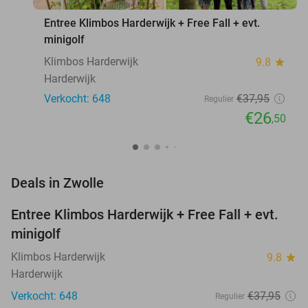
Entree Klimbos Harderwijk + Free Fall + evt.
minigolf
Klimbos Harderwijk
9.8
star
Harderwijk
Verkocht: 648
€37
,95
Regulier
€26
,50
favorite_border
Deals in Zwolle
Entree Klimbos Harderwijk + Free Fall + evt.
30%
minigolf
Klimbos Harderwijk
9.8
star
Harderwijk
Verkocht: 648
€37
,95
Regulier