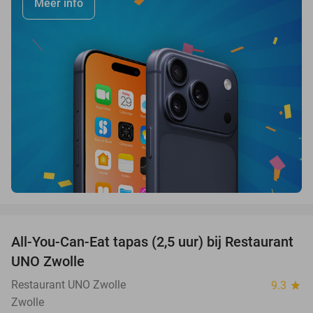
Meer info
favorite_border
All-You-Can-Eat tapas (2,5 uur) bij Restaurant
21%
UNO Zwolle
Restaurant UNO Zwolle
9.3
star
Zwolle