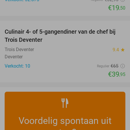
€19
,50
favorite_border
Culinair 4- of 5-gangendiner van de chef bij
39%
NEW
Trois Deventer
TODAY
Trois Deventer
9.4
star
Deventer
Verkocht: 10
€65
Regulier
€39
,95
Voordelig spontaan uit