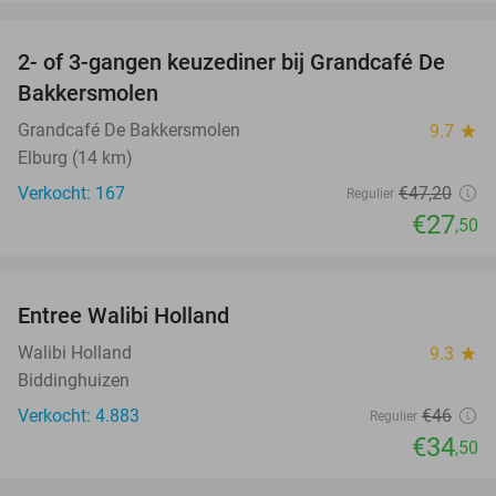
favorite_border
2- of 3-gangen keuzediner bij Grandcafé De
42%
Bakkersmolen
Grandcafé De Bakkersmolen
9.7
star
Elburg (14 km)
Verkocht: 167
€47
,20
Regulier
€27
,50
favorite_border
Entree Walibi Holland
25%
Walibi Holland
9.3
star
Biddinghuizen
Verkocht: 4.883
€46
Regulier
€34
,50
favorite_border