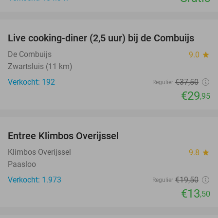
favorite_border
Live cooking-diner (2,5 uur) bij de Combuijs
20%
De Combuijs
9.0
star
Zwartsluis (11 km)
Verkocht: 192
€37
,50
Regulier
€29
,95
favorite_border
Entree Klimbos Overijssel
31%
Klimbos Overijssel
9.8
star
Paasloo
Verkocht: 1.973
€19
,50
Regulier
€13
,50