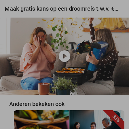
Maak gratis kans op een droomreis t.w.v. €3.000!
play_circle
Anderen bekeken ook
33%