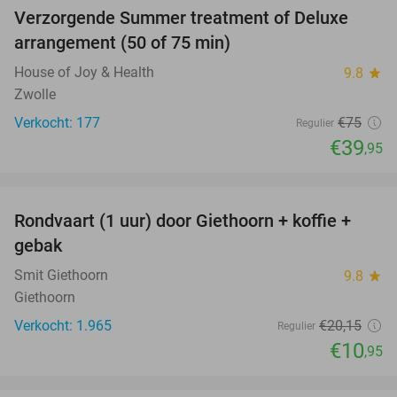
Verzorgende Summer treatment of Deluxe
47%
arrangement (50 of 75 min)
House of Joy & Health
9.8
star
Zwolle
Verkocht: 177
€75
Regulier
€39
,95
favorite_border
Rondvaart (1 uur) door Giethoorn + koffie +
46%
gebak
Smit Giethoorn
9.8
star
Giethoorn
Verkocht: 1.965
€20
,15
Regulier
€10
,95
favorite_border