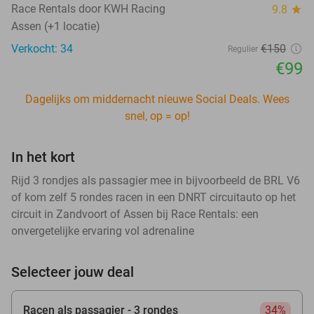
Race Rentals door KWH Racing
9.8
star
Assen (+1 locatie)
Verkocht: 34
€150
Regulier
€99
Dagelijks om middernacht nieuwe Social Deals. Wees
snel, op = op!
In het kort
Rijd 3 rondjes als passagier mee in bijvoorbeeld de BRL V6
of kom zelf 5 rondes racen in een DNRT circuitauto op het
circuit in Zandvoort of Assen bij Race Rentals: een
onvergetelijke ervaring vol adrenaline
Selecteer jouw deal
Racen als passagier - 3 rondes
34%