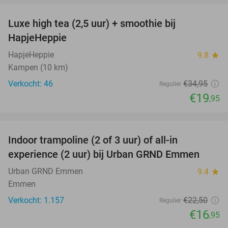
Luxe high tea (2,5 uur) + smoothie bij
43%
HapjeHeppie
HapjeHeppie
9.8
star
Kampen (10 km)
Verkocht: 46
€34
,95
Regulier
€19
,95
favorite_border
Indoor trampoline (2 of 3 uur) of all-in
25%
experience (2 uur) bij Urban GRND Emmen
Urban GRND Emmen
9.4
star
Emmen
Verkocht: 1.157
€22
,50
Regulier
€16
,95