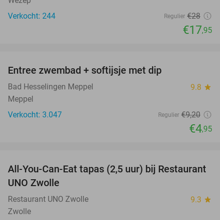
Wezep
Verkocht: 244
€28
Regulier
€17
,95
favorite_border
Entree zwembad + softijsje met dip
46%
Bad Hesselingen Meppel
9.8
star
Meppel
Verkocht: 3.047
€9
,20
Regulier
€4
,95
favorite_border
All-You-Can-Eat tapas (2,5 uur) bij Restaurant
21%
UNO Zwolle
Restaurant UNO Zwolle
9.3
star
Zwolle