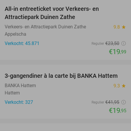
All-in entreeticket voor Verkeers- en
15%
Attractiepark Duinen Zathe
Verkeers- en Attractiepark Duinen Zathe
9.8
star
Appelscha
Verkocht: 45.871
€23
,50
Regulier
€19
,99
favorite_border
3-gangendiner à la carte bij BANKA Hattem
52%
BANKA Hattem
9.3
star
Hattem
Verkocht: 327
€41
,95
Regulier
€19
,95
favorite_border