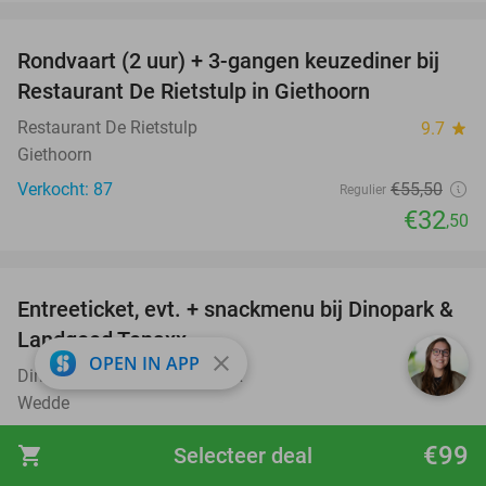
favorite_border
Rondvaart (2 uur) + 3-gangen keuzediner bij
41%
Restaurant De Rietstulp in Giethoorn
Restaurant De Rietstulp
9.7
star
Giethoorn
Verkocht: 87
€55
,50
Regulier
€32
,50
favorite_border
Entreeticket, evt. + snackmenu bij Dinopark &
22%
Landgoed Tenaxx
close
OPEN IN APP
Dinopark & Landgoed Tenaxx
9.3
star
Wedde
Verkocht: 4.015
€13
,95
Regulier
€99
shopping_cart
Selecteer deal
€10
,95