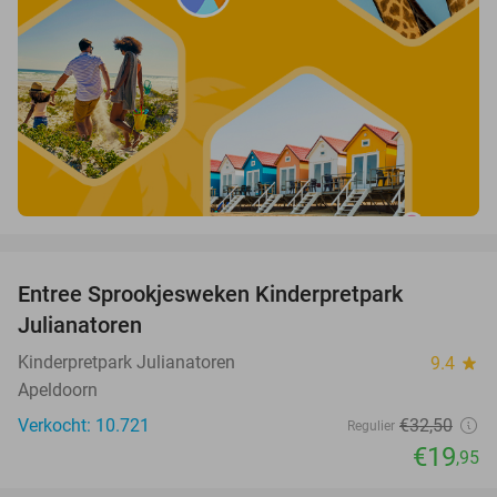
favorite_border
Entree Sprookjesweken Kinderpretpark
39%
Julianatoren
Kinderpretpark Julianatoren
9.4
star
Apeldoorn
Verkocht: 10.721
€32
,50
Regulier
€19
,95
favorite_border