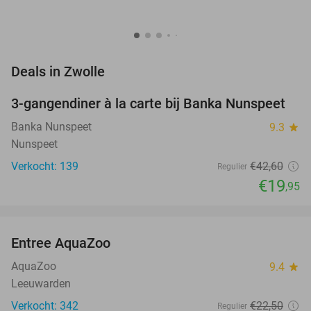
favorite_border
Deals in Zwolle
3-gangendiner à la carte bij Banka Nunspeet
53%
Banka Nunspeet
9.3
star
Nunspeet
Verkocht: 139
€42
,60
Regulier
€19
,95
favorite_border
Entree AquaZoo
33%
NEW
TODAY
AquaZoo
9.4
star
Leeuwarden
Verkocht: 342
€22
,50
Regulier