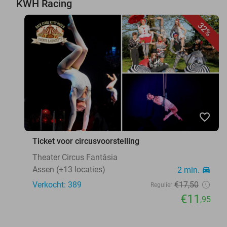
KWH Racing
32%
favorite_border
Ticket voor circusvoorstelling
Theater Circus Fantâsia
Assen (+13 locaties)
2 min.
directions_car
Verkocht: 389
€17
,50
Regulier
€11
,95