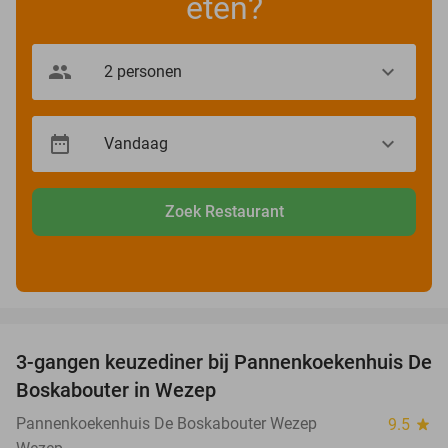
eten?
Zoek Restaurant
favorite_border
3-gangen keuzediner bij Pannenkoekenhuis De
36%
Boskabouter in Wezep
Pannenkoekenhuis De Boskabouter Wezep
9.5
star