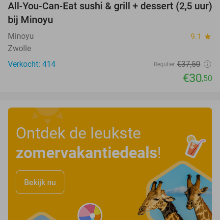
All-You-Can-Eat sushi & grill + dessert (2,5 uur)
19%
bij Minoyu
Minoyu
9.1
star
Zwolle
Verkocht: 414
€37
,50
Regulier
€30
,50
Ontdek de leukste
zomervakantiedeals
!
Bekijk nu