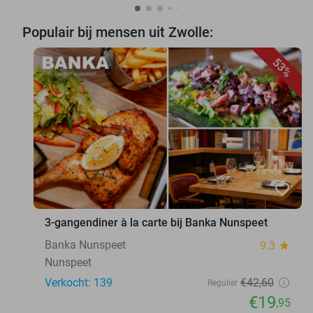
Populair bij mensen uit Zwolle:
53%
favorite_border
3-gangendiner à la carte bij Banka Nunspeet
Banka Nunspeet
9.3
star
Nunspeet
Verkocht: 139
€42
,60
Regulier
€19
,95