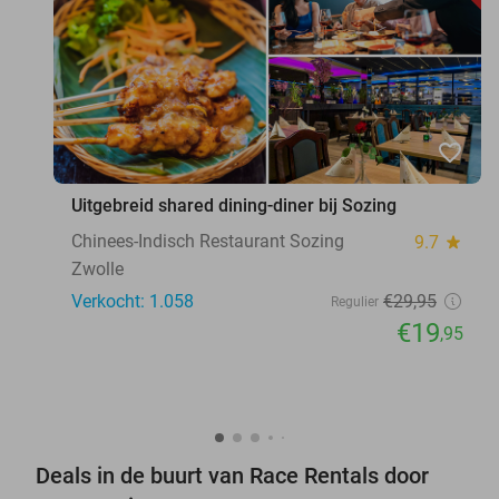
favorite_border
Uitgebreid shared dining-diner bij Sozing
Chinees-Indisch Restaurant Sozing
9.7
star
Zwolle
Verkocht: 1.058
€29
,95
Regulier
€19
,95
Deals in de buurt van Race Rentals door