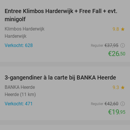
Entree Klimbos Harderwijk + Free Fall + evt.
30%
minigolf
Klimbos Harderwijk
9.8
star
Harderwijk
Verkocht: 628
€37
,95
Regulier
€26
,50
favorite_border
3-gangendiner à la carte bij BANKA Heerde
53%
BANKA Heerde
9.3
star
Heerde (11 km)
Verkocht: 471
€42
,60
Regulier
€19
,95
favorite_border