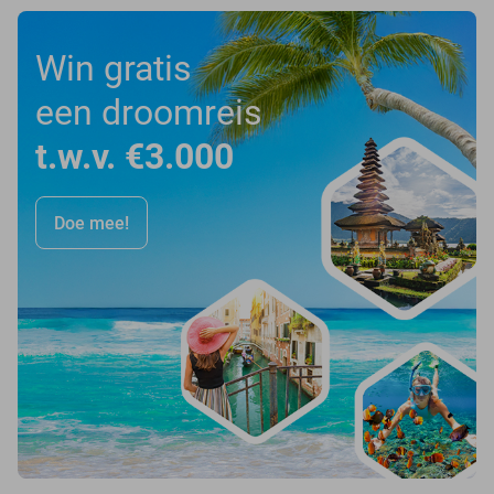
Win gratis
een droomreis
t.w.v. €3.000
Doe mee!