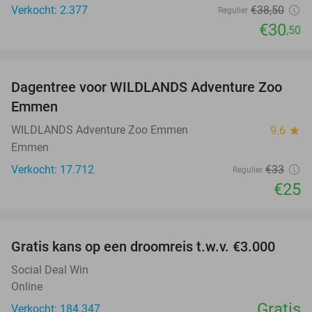
Verkocht: 2.377
€38
,50
Regulier
€30
,50
favorite_border
Dagentree voor WILDLANDS Adventure Zoo
24%
Emmen
WILDLANDS Adventure Zoo Emmen
9.6
star
Emmen
Verkocht: 17.712
€33
Regulier
€25
favorite_border
Gratis kans op een droomreis t.w.v. €3.000
Social Deal Win
Online
Gratis
Verkocht: 184.347