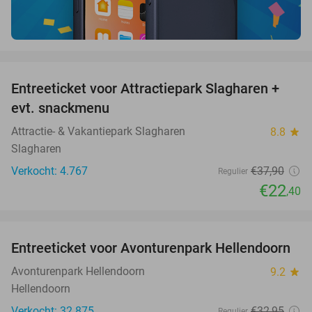
favorite_border
Entreeticket voor Attractiepark Slagharen +
41%
evt. snackmenu
Attractie- & Vakantiepark Slagharen
8.8
star
Slagharen
Verkocht: 4.767
€37
,90
Regulier
€22
,40
favorite_border
Entreeticket voor Avonturenpark Hellendoorn
41%
Avonturenpark Hellendoorn
9.2
star
Hellendoorn
Verkocht: 32.875
€32
,95
Regulier