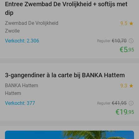
Entree Zwembad De Vrolijkheid + softijs met
44%
dip
Zwembad De Vrolijkheid
9.5
star
Zwolle
Verkocht: 2.306
€10
,70
Regulier
€5
,95
favorite_border
3-gangendiner à la carte bij BANKA Hattem
52%
BANKA Hattem
9.3
star
Hattem
Verkocht: 377
€41
,95
Regulier
€19
,95