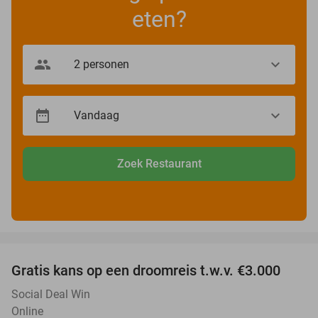
eten?
Zoek Restaurant
favorite_border
Gratis kans op een droomreis t.w.v. €3.000
Social Deal Win
Online