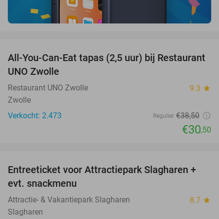
favorite_border
All-You-Can-Eat tapas (2,5 uur) bij Restaurant
21%
UNO Zwolle
Restaurant UNO Zwolle
9.3
star
Zwolle
Verkocht: 2.473
€38
,50
Regulier
€30
,50
favorite_border
Entreeticket voor Attractiepark Slagharen +
41%
evt. snackmenu
Attractie- & Vakantiepark Slagharen
8.7
star
Slagharen