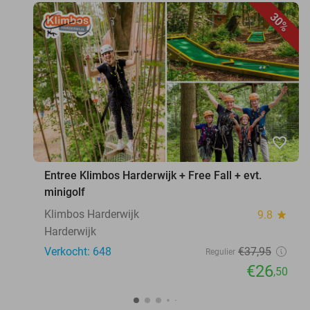
30%
favorite_border
Entree Klimbos Harderwijk + Free Fall + evt.
minigolf
Klimbos Harderwijk
9.8
star
Harderwijk
Verkocht: 648
€37
,95
Regulier
€26
,50