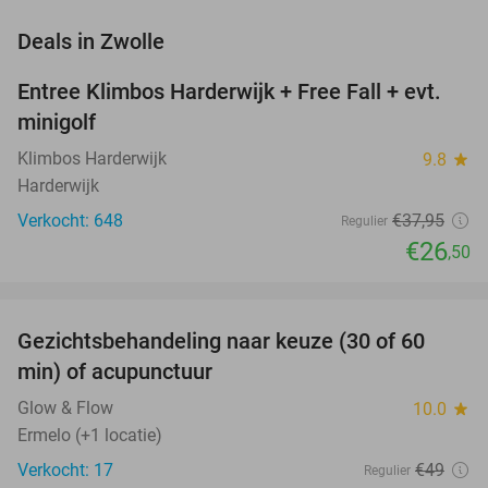
favorite_border
Deals in Zwolle
Entree Klimbos Harderwijk + Free Fall + evt.
30%
minigolf
Klimbos Harderwijk
9.8
star
Harderwijk
Verkocht: 648
€37
,95
Regulier
€26
,50
favorite_border
Gezichtsbehandeling naar keuze (30 of 60
55%
NEW
min) of acupunctuur
TODAY
Glow & Flow
10.0
star
Ermelo (+1 locatie)
Verkocht: 17
€49
Regulier