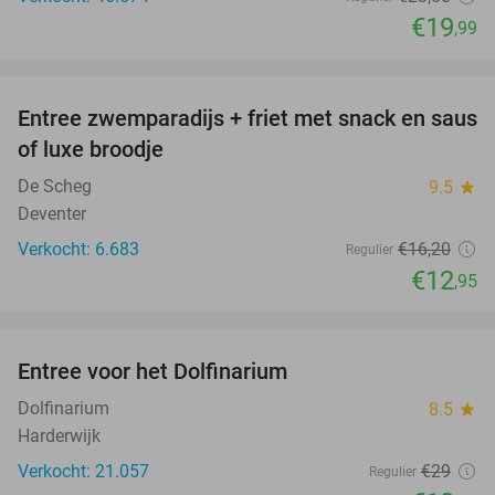
€19
,99
favorite_border
Entree zwemparadijs + friet met snack en saus
20%
of luxe broodje
De Scheg
9.5
star
Deventer
Verkocht: 6.683
€16
,20
Regulier
€12
,95
favorite_border
Entree voor het Dolfinarium
36%
Dolfinarium
8.5
star
Harderwijk
Verkocht: 21.057
€29
Regulier