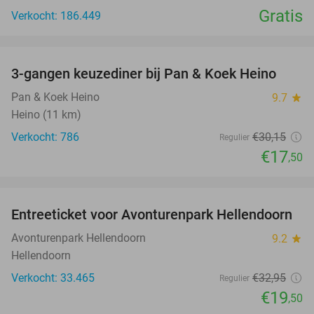
Gratis
Verkocht: 186.449
favorite_border
3-gangen keuzediner bij Pan & Koek Heino
42%
Pan & Koek Heino
9.7
star
Heino (11 km)
Verkocht: 786
€30
,15
Regulier
€17
,50
favorite_border
Entreeticket voor Avonturenpark Hellendoorn
41%
Avonturenpark Hellendoorn
9.2
star
Hellendoorn
Verkocht: 33.465
€32
,95
Regulier
€19
,50