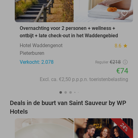
favorite_border
Overnachting voor 2 personen + wellness +
ontbijt + late check-out in het Waddengebied
Hotel Waddengenot
8.6
star
Pieterburen
Verkocht: 2.078
€218
Regulier
€74
Excl. ca. €2,50 p.p.p.n. toeristenbelasting
Deals in de buurt van Saint Sauveur by WP
Hotels
24%