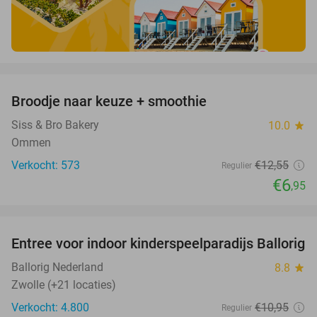
favorite_border
Broodje naar keuze + smoothie
45%
Siss & Bro Bakery
10.0
star
Ommen
Verkocht: 573
€12
,55
Regulier
€6
,95
favorite_border
Entree voor indoor kinderspeelparadijs Ballorig
32%
Ballorig Nederland
8.8
star
Zwolle (+21 locaties)
Verkocht: 4.800
€10
,95
Regulier