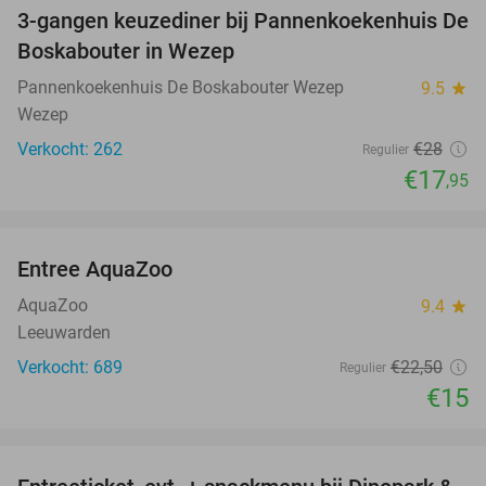
3-gangen keuzediner bij Pannenkoekenhuis De
36%
Boskabouter in Wezep
Pannenkoekenhuis De Boskabouter Wezep
9.5
star
Wezep
Verkocht: 262
€28
Regulier
€17
,95
favorite_border
Entree AquaZoo
33%
AquaZoo
9.4
star
Leeuwarden
Verkocht: 689
€22
,50
Regulier
€15
favorite_border