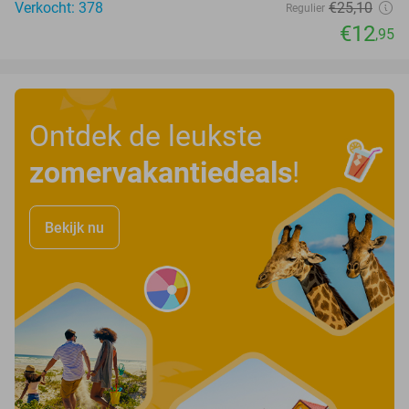
Verkocht: 378
€25
,10
Regulier
€12
,95
Ontdek de leukste
zomervakantiedeals
!
Bekijk nu