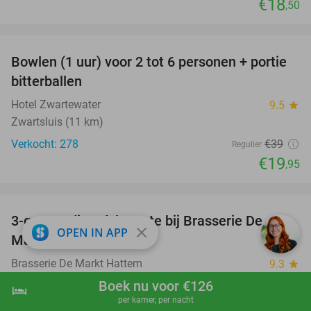
€18
,50
favorite_border
Bowlen (1 uur) voor 2 tot 6 personen + portie
49%
bitterballen
Hotel Zwartewater
9.5
star
Zwartsluis (11 km)
Verkocht: 278
€39
Regulier
€19
,95
favorite_border
3-gangendiner à la carte bij Brasserie De
56%
close
OPEN IN APP
Markt
Brasserie De Markt Hattem
9.3
star
Hattem
Boek nu voor €126
hotel
shopping_cart
Boek nu
navigate_next
per kamer, per nacht
Verkocht: 151
€45
Regulier