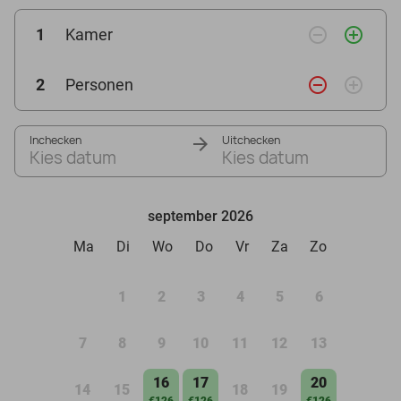
remove_circle_outline
add_circle_outline
1
Kamer
remove_circle_outline
add_circle_outline
2
Personen
Inchecken
Uitchecken
Kies datum
Kies datum
september 2026
Ma
Di
Wo
Do
Vr
Za
Zo
1
2
3
4
5
6
7
8
9
10
11
12
13
16
17
20
14
15
18
19
€126
€126
€126