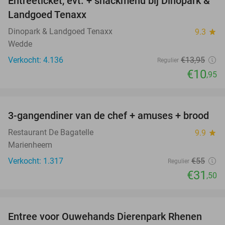
Entreeticket, evt. + snackmenu bij Dinopark &
22%
Landgoed Tenaxx
Dinopark & Landgoed Tenaxx
9.3
star
Wedde
Verkocht: 4.136
€13
,95
Regulier
€10
,95
favorite_border
3-gangendiner van de chef + amuses + brood
43%
Restaurant De Bagatelle
9.9
star
Marienheem
Verkocht: 1.317
€55
Regulier
€31
,50
favorite_border
Entree voor Ouwehands Dierenpark Rhenen
19%