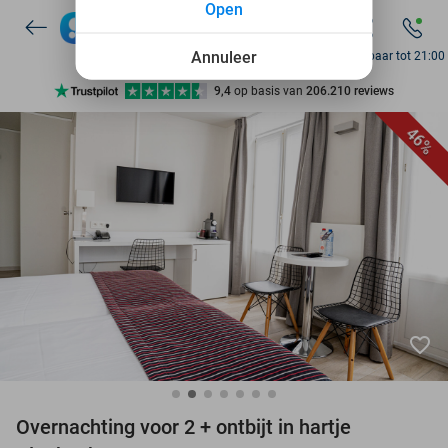
Open
7 dagen per week beschikbaar
10+ miljoen leden
Annuleer
Bereikbaar tot 21:00
9,4
op basis van
206.210 reviews
Ontdek 15.000+ deals
46%
7 dagen per week beschikbaar
10+ miljoen leden
favorite_border
Overnachting voor 2 + ontbijt in hartje