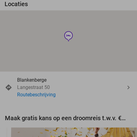
Locaties
hotel
Blankenberge
Langestraat 50
Routebeschrijving
Maak gratis kans op een droomreis t.w.v. €3.000!