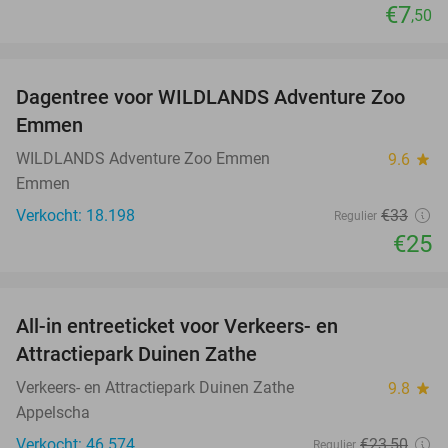
€7
,50
favorite_border
Dagentree voor WILDLANDS Adventure Zoo
24%
Emmen
WILDLANDS Adventure Zoo Emmen
9.6
star
Emmen
Verkocht: 18.198
€33
Regulier
€25
favorite_border
All-in entreeticket voor Verkeers- en
15%
Attractiepark Duinen Zathe
Verkeers- en Attractiepark Duinen Zathe
9.8
star
Appelscha
Verkocht: 46.574
€23
,50
Regulier