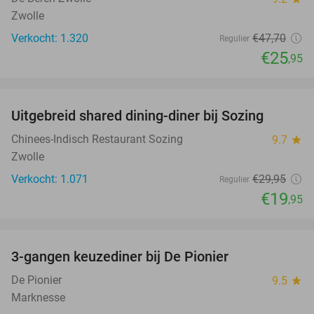
Zwolle
Verkocht: 1.320
€47
,70
Regulier
€25
,95
favorite_border
Uitgebreid shared dining-diner bij Sozing
33%
Chinees-Indisch Restaurant Sozing
9.7
star
Zwolle
Verkocht: 1.071
€29
,95
Regulier
€19
,95
favorite_border
3-gangen keuzediner bij De Pionier
48%
De Pionier
9.5
star
Marknesse