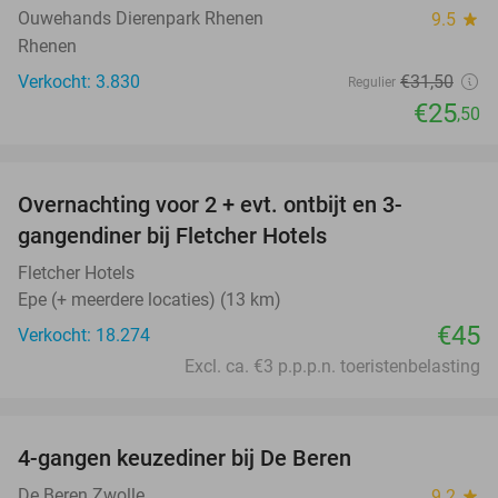
Ouwehands Dierenpark Rhenen
9.5
star
Rhenen
Verkocht: 3.830
€31
,50
Regulier
€25
,50
favorite_border
Overnachting voor 2 + evt. ontbijt en 3-
gangendiner bij Fletcher Hotels
Fletcher Hotels
Epe (+ meerdere locaties) (13 km)
€45
Verkocht: 18.274
Excl. ca. €3 p.p.p.n. toeristenbelasting
favorite_border
4-gangen keuzediner bij De Beren
46%
De Beren Zwolle
9.2
star