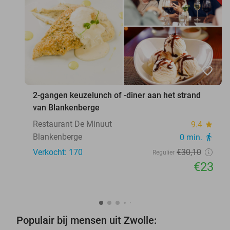
favorite_border
2-gangen keuzelunch of -diner aan het strand
van Blankenberge
Restaurant De Minuut
9.4
star
Blankenberge
0 min.
directions_walk
Verkocht: 170
€30
,10
Regulier
€23
Populair bij mensen uit Zwolle: