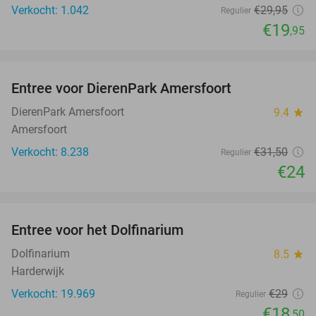
Verkocht: 1.042
€29
,95
Regulier
€19
,95
favorite_border
Entree voor DierenPark Amersfoort
24%
DierenPark Amersfoort
9.4
star
Amersfoort
Verkocht: 8.238
€31
,50
Regulier
€24
favorite_border
Entree voor het Dolfinarium
36%
Dolfinarium
8.5
star
Harderwijk
Verkocht: 19.969
€29
Regulier
€18
,50