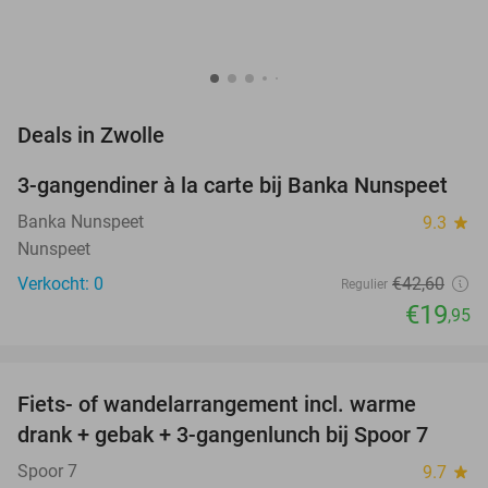
favorite_border
Deals in Zwolle
3-gangendiner à la carte bij Banka Nunspeet
53%
NEW
TODAY
Banka Nunspeet
9.3
star
Nunspeet
Verkocht: 0
€42
,60
Regulier
€19
,95
favorite_border
Fiets- of wandelarrangement incl. warme
54%
drank + gebak + 3-gangenlunch bij Spoor 7
Spoor 7
9.7
star