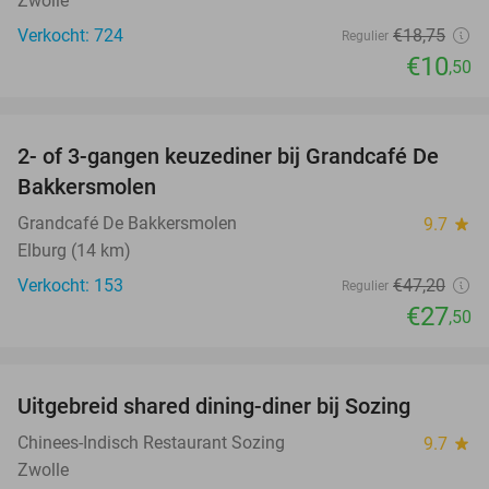
Zwolle
Verkocht: 724
€18
,75
Regulier
€10
,50
favorite_border
2- of 3-gangen keuzediner bij Grandcafé De
42%
Bakkersmolen
Grandcafé De Bakkersmolen
9.7
star
Elburg (14 km)
Verkocht: 153
€47
,20
Regulier
€27
,50
favorite_border
Uitgebreid shared dining-diner bij Sozing
33%
Chinees-Indisch Restaurant Sozing
9.7
star
Zwolle