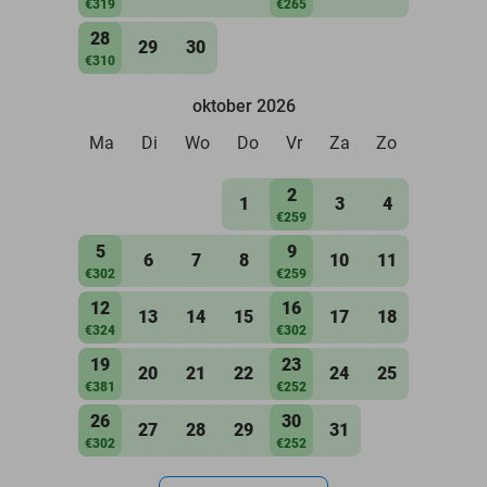
€319
€265
28
29
30
€310
oktober 2026
Ma
Di
Wo
Do
Vr
Za
Zo
2
1
3
4
€259
5
9
6
7
8
10
11
€302
€259
12
16
13
14
15
17
18
€324
€302
19
23
20
21
22
24
25
€381
€252
26
30
27
28
29
31
€302
€252