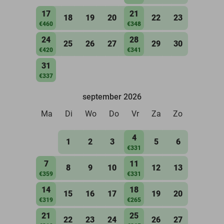
17
21
18
19
20
22
23
€460
€348
24
28
25
26
27
29
30
€420
€341
31
€337
september 2026
Ma
Di
Wo
Do
Vr
Za
Zo
4
1
2
3
5
6
€331
7
11
8
9
10
12
13
€359
€331
14
18
15
16
17
19
20
€319
€265
21
25
22
23
24
26
27