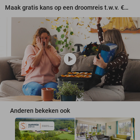
Maak gratis kans op een droomreis t.w.v. €3.000!
play_circle
Anderen bekeken ook