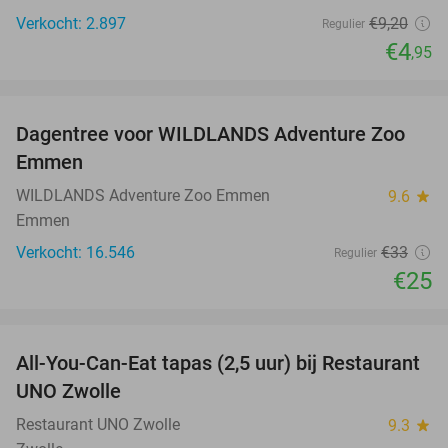
Verkocht: 2.897
€9
,20
Regulier
€4
,95
favorite_border
Dagentree voor WILDLANDS Adventure Zoo
24%
Emmen
WILDLANDS Adventure Zoo Emmen
9.6
star
Emmen
Verkocht: 16.546
€33
Regulier
€25
favorite_border
All-You-Can-Eat tapas (2,5 uur) bij Restaurant
21%
UNO Zwolle
Restaurant UNO Zwolle
9.3
star