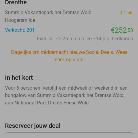
Drenthe
Summio Vakantiepark het Drentse Wold
9.1
star
Hoogersmilde
€252
Verkocht: 201
,50
Excl. ca. €2,25 p.p.p.n. en €14 p.p. bedlinnen
Dagelijks om middernacht nieuwe Social Deals. Wees
snel, op = op!
In het kort
Voor 6 personen: verblijf een midweek of weekend in een
bungalow van Summio Vakantiepark het Drentse Wold,
aan Nationaal Park Drents-Friese Wold
Reserveer jouw deal