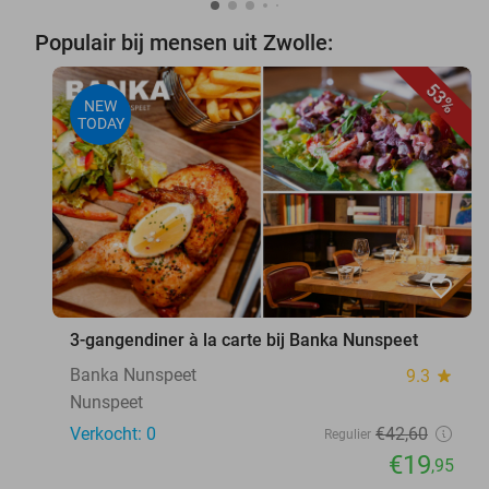
Populair bij mensen uit Zwolle:
53%
NEW
TODAY
favorite_border
3-gangendiner à la carte bij Banka Nunspeet
Banka Nunspeet
9.3
star
Nunspeet
Verkocht: 0
€42
,60
Regulier
€19
,95