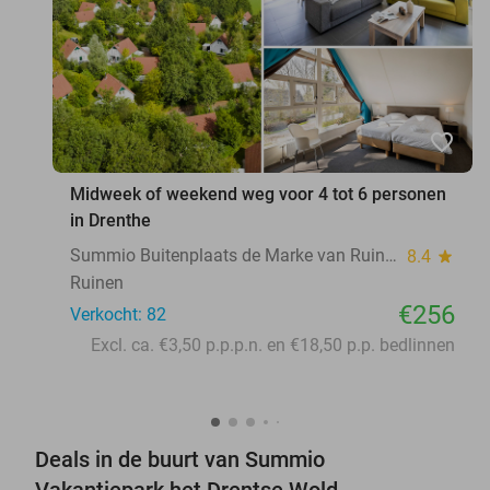
favorite_border
Midweek of weekend weg voor 4 tot 6 personen
in Drenthe
Summio Buitenplaats de Marke van Ruinen
8.4
star
Ruinen
€256
Verkocht: 82
Excl. ca. €3,50 p.p.p.n. en €18,50 p.p. bedlinnen
Deals in de buurt van Summio
Vakantiepark het Drentse Wold