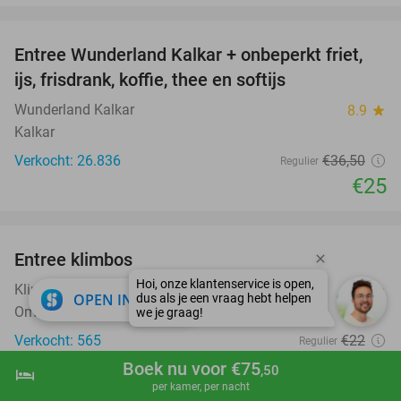
favorite_border
Entree Wunderland Kalkar + onbeperkt friet,
32%
ijs, frisdrank, koffie, thee en softijs
Wunderland Kalkar
8.9
star
Kalkar
Verkocht: 26.836
€36
,50
Regulier
€25
favorite_border
Entree klimbos
28%
Klimbos NuNature in Ommen
9.6
star
close
OPEN IN APP
Ommen
Verkocht: 565
€22
Regulier
€15
,95
Boek nu voor €75
,50
hotel
shopping_cart
Boek nu
navigate_next
per kamer, per nacht