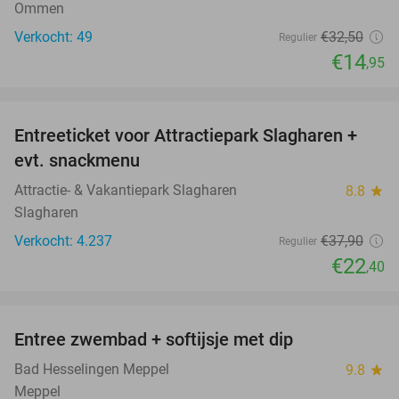
Ommen
Verkocht: 49
€32
,50
Regulier
€14
,95
favorite_border
Entreeticket voor Attractiepark Slagharen +
41%
evt. snackmenu
Attractie- & Vakantiepark Slagharen
8.8
star
Slagharen
Verkocht: 4.237
€37
,90
Regulier
€22
,40
favorite_border
Entree zwembad + softijsje met dip
46%
Bad Hesselingen Meppel
9.8
star
Meppel