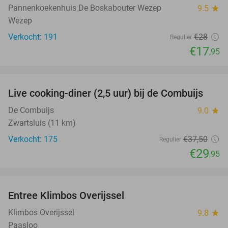
Pannenkoekenhuis De Boskabouter Wezep
9.5
star
Wezep
Verkocht: 191
€28
Regulier
€17
,95
favorite_border
Live cooking-diner (2,5 uur) bij de Combuijs
20%
De Combuijs
9.0
star
Zwartsluis (11 km)
Verkocht: 175
€37
,50
Regulier
€29
,95
favorite_border
Entree Klimbos Overijssel
31%
Klimbos Overijssel
9.8
star
Paasloo