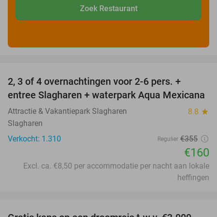
Zoek Restaurant
favorite_border
2, 3 of 4 overnachtingen voor 2-6 pers. +
55%
entree Slagharen + waterpark Aqua Mexicana
Attractie & Vakantiepark Slagharen
8.8
star
Slagharen
Verkocht: 1.310
€355
Regulier
€160
Excl. ca. €8,50 per accommodatie per nacht aan lokale
heffingen
favorite_border