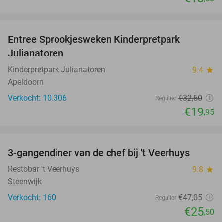
favorite_border
Entree Sprookjesweken Kinderpretpark
39%
Julianatoren
Kinderpretpark Julianatoren
9.4
star
Apeldoorn
Verkocht: 10.306
€32
,50
Regulier
€19
,95
favorite_border
3-gangendiner van de chef bij 't Veerhuys
46%
Restobar 't Veerhuys
9.8
star
Steenwijk
Verkocht: 160
€47
,05
Regulier
€25
,50