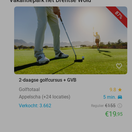
87%
favorite_border
2-daagse golfcursus + GVB
Golftotaal
9.8
star
Appelscha (+24 locaties)
5 min.
directions_car
Verkocht: 3.662
€155
Regulier
€19
,95