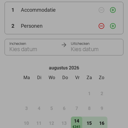
remove_circle_outline
add_circle_outline
1
Accommodatie
remove_circle_outline
add_circle_outline
2
Personen
Inchecken
Uitchecken
Kies datum
Kies datum
augustus 2026
Ma
Di
Wo
Do
Vr
Za
Zo
1
2
3
4
5
6
7
8
9
14
10
11
12
13
15
16
€341