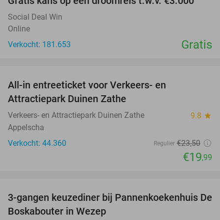
Gratis kans op een droomreis t.w.v. €3.000
Social Deal Win
Online
Gratis
Verkocht: 181.653
favorite_border
All-in entreeticket voor Verkeers- en
15%
Attractiepark Duinen Zathe
Verkeers- en Attractiepark Duinen Zathe
9.8
star
Appelscha
Verkocht: 44.360
€23
,50
Regulier
€19
,99
favorite_border
3-gangen keuzediner bij Pannenkoekenhuis De
36%
Boskabouter in Wezep