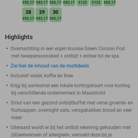
€82,17
€82,17
€82,17
€82,17
€132
€132
€82,17
28
29
30
€82,17
€82,17
€82,17
Highlights
Overnachting in een eigen knusse Green Cocoon Pod
met tweepersoonsbed + ontbijt + entree tot de spa
Zie hier de inhoud van de multideals
Inclusief water, koffie en thee
Krijg bij aankomst een lokale kortingskaart voor korting
bij verschillende ondernemers in Maastricht
Smul van een gezond ontbijtbuffet met verse groente- en
fruitsappen, overnight oats, versgebakken brood en veel
meer
Uiteraard wordt er bij het ontbijt rekening gehouden met
(di)eetwensen of allergieën, vermeld deze bij je