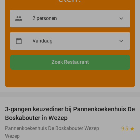
Zoek Restaurant
favorite_border
3-gangen keuzediner bij Pannenkoekenhuis De
36%
Boskabouter in Wezep
Pannenkoekenhuis De Boskabouter Wezep
9.5
star
Wezep