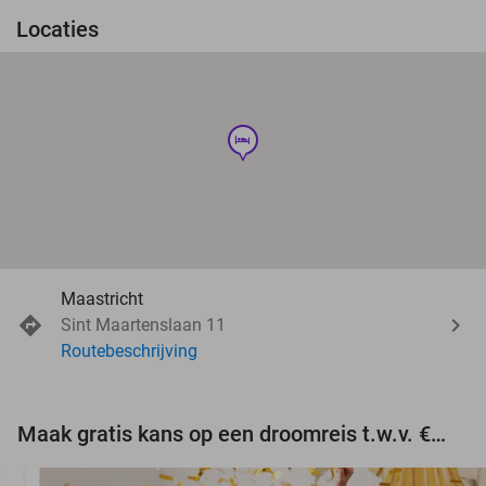
Locaties
hotel
Maastricht
Sint Maartenslaan 11
Routebeschrijving
Maak gratis kans op een droomreis t.w.v. €3.000!