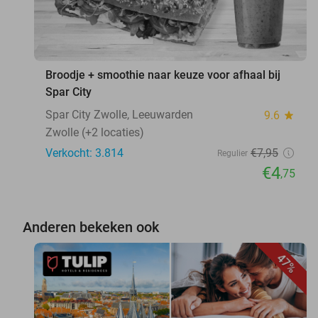
Broodje + smoothie naar keuze voor afhaal bij
Spar City
Spar City Zwolle, Leeuwarden
9.6
star
Zwolle (+2 locaties)
Verkocht: 3.814
€7
,95
Regulier
€4
,75
Anderen bekeken ook
47%