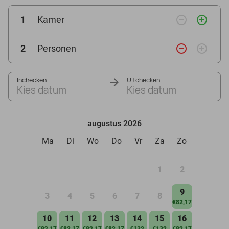
remove_circle_outline
add_circle_outline
1
Kamer
remove_circle_outline
add_circle_outline
2
Personen
Inchecken
Uitchecken
Kies datum
Kies datum
augustus 2026
Ma
Di
Wo
Do
Vr
Za
Zo
1
2
9
3
4
5
6
7
8
€82,17
10
11
12
13
14
15
16
€82,17
€82,17
€82,17
€82,17
€132
€132
€82,17