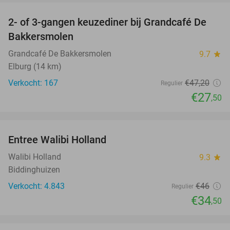
2- of 3-gangen keuzediner bij Grandcafé De
42%
Bakkersmolen
Grandcafé De Bakkersmolen
9.7
star
Elburg (14 km)
Verkocht: 167
€47
,20
Regulier
€27
,50
favorite_border
Entree Walibi Holland
25%
Walibi Holland
9.3
star
Biddinghuizen
Verkocht: 4.843
€46
Regulier
€34
,50
favorite_border