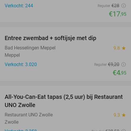
Verkocht: 244
€28
Regulier
€17
,95
favorite_border
Entree zwembad + softijsje met dip
46%
Bad Hesselingen Meppel
9.8
star
Meppel
Verkocht: 3.020
€9
,20
Regulier
€4
,95
favorite_border
All-You-Can-Eat tapas (2,5 uur) bij Restaurant
21%
UNO Zwolle
Restaurant UNO Zwolle
9.3
star
Zwolle