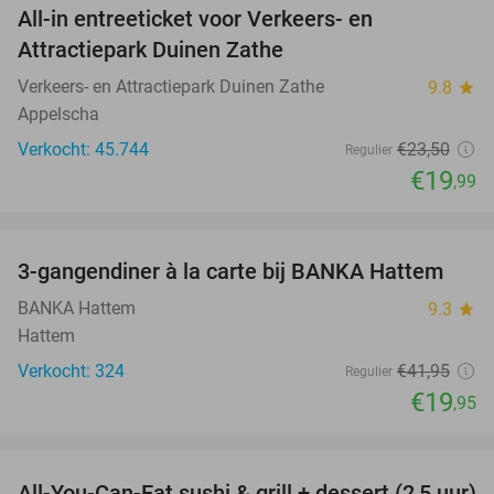
All-in entreeticket voor Verkeers- en
15%
Attractiepark Duinen Zathe
Verkeers- en Attractiepark Duinen Zathe
9.8
star
Appelscha
Verkocht: 45.744
€23
,50
Regulier
€19
,99
favorite_border
3-gangendiner à la carte bij BANKA Hattem
52%
BANKA Hattem
9.3
star
Hattem
Verkocht: 324
€41
,95
Regulier
€19
,95
favorite_border
All-You-Can-Eat sushi & grill + dessert (2,5 uur)