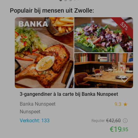
Populair bij mensen uit Zwolle:
53%
favorite_border
3-gangendiner à la carte bij Banka Nunspeet
Banka Nunspeet
9.3
star
Nunspeet
Verkocht: 133
€42
,60
Regulier
€19
,95