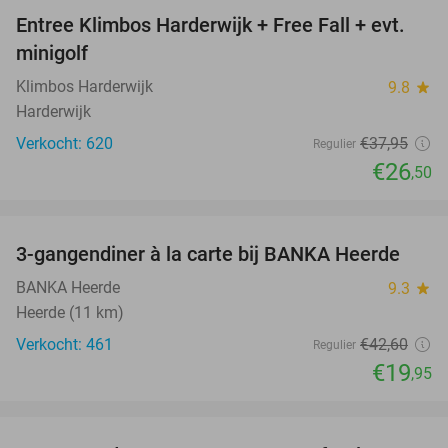
Entree Klimbos Harderwijk + Free Fall + evt.
30%
minigolf
Klimbos Harderwijk
9.8
star
Harderwijk
Verkocht: 620
€37
,95
Regulier
€26
,50
favorite_border
3-gangendiner à la carte bij BANKA Heerde
53%
BANKA Heerde
9.3
star
Heerde (11 km)
Verkocht: 461
€42
,60
Regulier
€19
,95
favorite_border