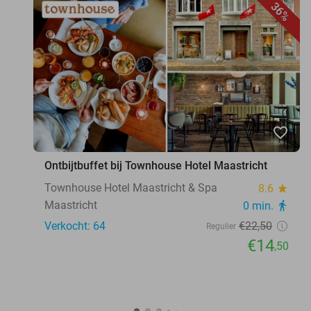
36%
favorite_border
Ontbijtbuffet bij Townhouse Hotel Maastricht
Townhouse Hotel Maastricht & Spa
8.6
star
Maastricht
0 min.
directions_walk
Verkocht: 64
€22
,50
Regulier
€14
,50