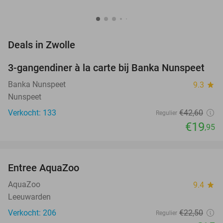
favorite_border
Deals in Zwolle
3-gangendiner à la carte bij Banka Nunspeet
53%
Banka Nunspeet
9.3
star
Nunspeet
Verkocht: 133
€42
,60
Regulier
€19
,95
favorite_border
Entree AquaZoo
33%
NEW
TODAY
AquaZoo
9.4
star
Leeuwarden
Verkocht: 206
€22
,50
Regulier