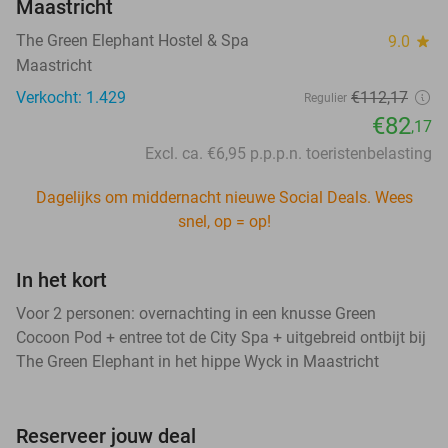
Maastricht
The Green Elephant Hostel & Spa
9.0
star
Maastricht
Verkocht: 1.429
€112,17
Regulier
€82
,17
Excl. ca. €6,95 p.p.p.n. toeristenbelasting
Dagelijks om middernacht nieuwe Social Deals. Wees
snel, op = op!
In het kort
Voor 2 personen: overnachting in een knusse Green
Cocoon Pod + entree tot de City Spa + uitgebreid ontbijt bij
The Green Elephant in het hippe Wyck in Maastricht
Reserveer jouw deal