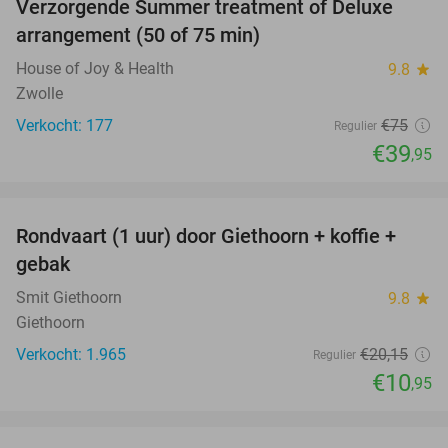
Verzorgende Summer treatment of Deluxe
47%
arrangement (50 of 75 min)
House of Joy & Health
9.8
star
Zwolle
Verkocht: 177
€75
Regulier
€39
,95
favorite_border
Rondvaart (1 uur) door Giethoorn + koffie +
46%
gebak
Smit Giethoorn
9.8
star
Giethoorn
Verkocht: 1.965
€20
,15
Regulier
€10
,95
favorite_border