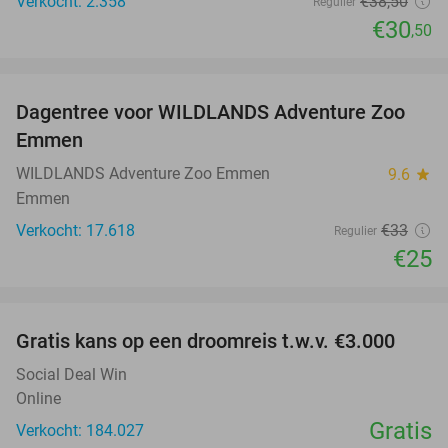
Verkocht: 2.358
€38
,50
Regulier
€30
,50
favorite_border
Dagentree voor WILDLANDS Adventure Zoo
24%
Emmen
WILDLANDS Adventure Zoo Emmen
9.6
star
Emmen
Verkocht: 17.618
€33
Regulier
€25
favorite_border
Gratis kans op een droomreis t.w.v. €3.000
Social Deal Win
Online
Gratis
Verkocht: 184.027