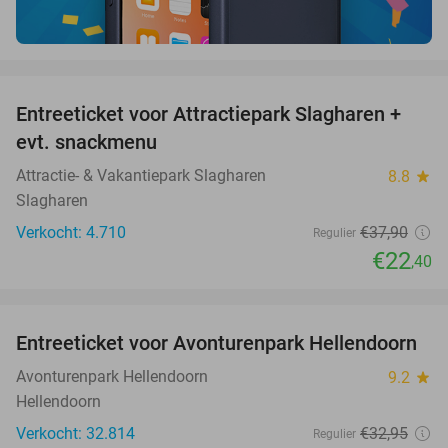
favorite_border
Entreeticket voor Attractiepark Slagharen +
41%
evt. snackmenu
Attractie- & Vakantiepark Slagharen
8.8
star
Slagharen
Verkocht: 4.710
€37
,90
Regulier
€22
,40
favorite_border
Entreeticket voor Avonturenpark Hellendoorn
41%
Avonturenpark Hellendoorn
9.2
star
Hellendoorn
Verkocht: 32.814
€32
,95
Regulier