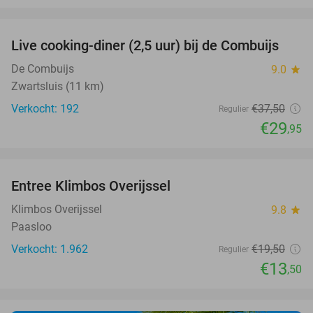
favorite_border
Live cooking-diner (2,5 uur) bij de Combuijs
20%
De Combuijs
9.0
star
Zwartsluis (11 km)
Verkocht: 192
€37
,50
Regulier
€29
,95
favorite_border
Entree Klimbos Overijssel
31%
Klimbos Overijssel
9.8
star
Paasloo
Verkocht: 1.962
€19
,50
Regulier
€13
,50