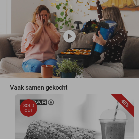
play_circle
Vaak samen gekocht
40%
SOLD
OUT