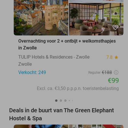
favorite_border
Overnachting voor 2 + ontbijt + welkomsthapjes
in Zwolle
TULIP Hotels & Residences - Zwolle
7.8
star
Zwolle
Verkocht: 249
€188
Regulier
€99
Excl. ca. €3,50 p.p.p.n. toeristenbelasting
Deals in de buurt van The Green Elephant
Hostel & Spa