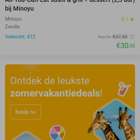
19%
bij Minoyu
Minoyu
9.1
star
Zwolle
Verkocht: 412
€37
,50
Regulier
€30
,50
Ontdek de leukste
zomervakantiedeals
!
Bekijk nu