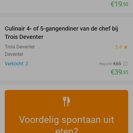
€19
,50
favorite_border
Culinair 4- of 5-gangendiner van de chef bij
39%
NEW
Trois Deventer
TODAY
Trois Deventer
9.4
star
Deventer
Verkocht: 2
€65
Regulier
€39
,95
Voordelig spontaan uit
eten?