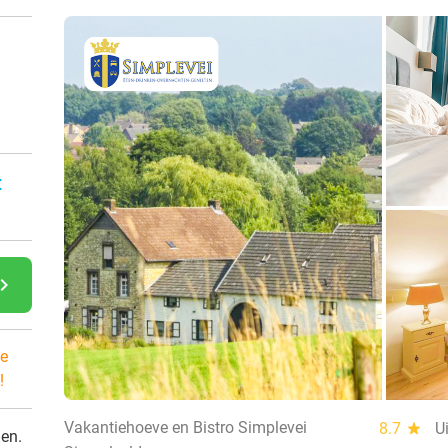
:
gate_next
e
!
Vakantiehoeve en Bistro Simplevei
8.7
star
U
den.