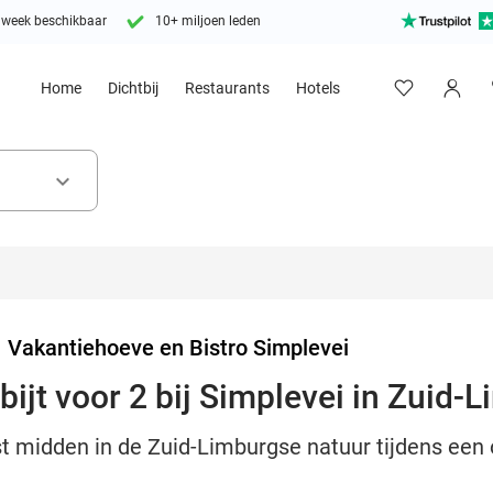
 week beschikbaar
10+ miljoen leden
Home
Dichtbij
Restaurants
Hotels
keyboard_arrow_down
>
Vakantiehoeve en Bistro Simplevei
ijt voor 2 bij Simplevei in Zuid-
t midden in de Zuid-Limburgse natuur tijdens een o