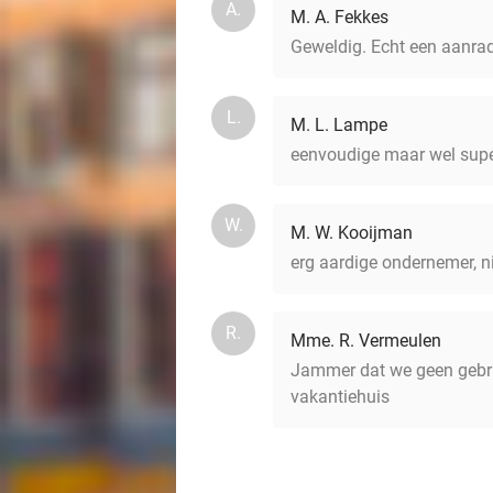
A.
M. A. Fekkes
Geweldig. Echt een aanra
L.
M. L. Lampe
eenvoudige maar wel supe
W.
M. W. Kooijman
erg aardige ondernemer, ni
R.
Mme. R. Vermeulen
Jammer dat we geen gebru
vakantiehuis