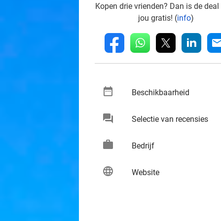
Kopen drie vrienden? Dan is de deal
jou gratis! (
info
)
whatsapp
linkedin
fb
mai
date_range
keybo
Beschikbaarheid
chat
keybo
Selectie van recensies
work
keybo
Bedrijf
language
keybo
Website