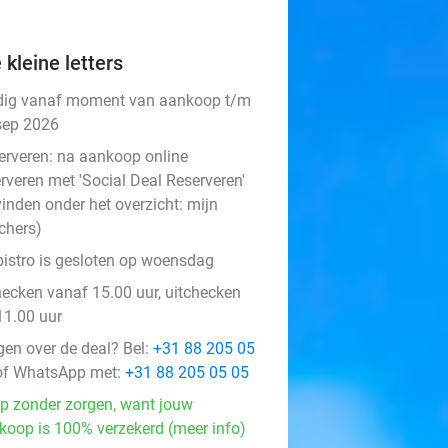
 kleine letters
dig vanaf moment van aankoop t/m
sep 2026
erveren:
na aankoop online
rveren met 'Social Deal Reserveren'
vinden onder het overzicht:
mijn
chers
)
bistro is gesloten op woensdag
hecken vanaf 15.00 uur, uitchecken
11.00 uur
gen over de deal? Bel:
+31 88 205 05
f WhatsApp met:
+31 88 205 05 05
p zonder zorgen, want jouw
koop is 100% verzekerd (meer info)