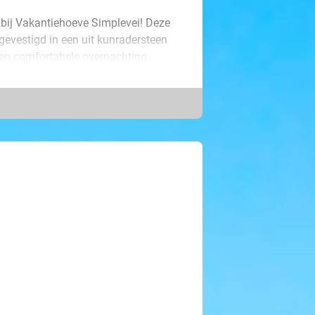
 bij Vakantiehoeve Simplevei! Deze
 gevestigd in een uit kunradersteen
een comfortabele overnachting,
land en de prachtige omgeving van
fecte uitvalsbasis voor een mooie
e genieten van de perfecte