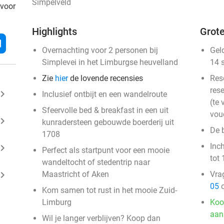
Simpelveld
 voor
Highlights
Grote
l
Overnachting voor 2 personen bij
Gel
Simplevei in het Limburgse heuvelland
14 
Zie
hier
de lovende recensies
Res
rese
ard_arrow_right
Inclusief ontbijt en een wandelroute
(te 
Sfeervolle bed & breakfast in een uit
vou
ard_arrow_right
kunradersteen gebouwde boerderij uit
De 
1708
Inc
ard_arrow_right
Perfect als startpunt voor een mooie
tot 
wandeltocht of stedentrip naar
ard_arrow_right
Maastricht of Aken
Vra
05
o
Kom samen tot rust in het mooie Zuid-
Limburg
Koo
aan
Wil je langer verblijven? Koop dan