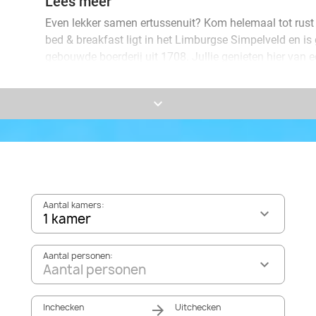
Lees meer
Even lekker samen ertussenuit? Kom helemaal tot rust
bed & breakfast ligt in het Limburgse Simpelveld en is
gebouwde boerderij uit 1708. Jullie genieten hier van 
inclusief heerlijk ontbijt en een wandelroute..
keyboard_arrow_down
Simpelveld ligt op de grens van het glooiende Heuvel
Valkenburg en Parkstad Heerlen. Daarmee is het de per
wandeling of stedentrip naar Maastricht of Aken. Julli
minivakantie in eigen land!
Aantal kamers:
1 kamer
Aantal personen:
Aantal personen
Inchecken
Uitchecken