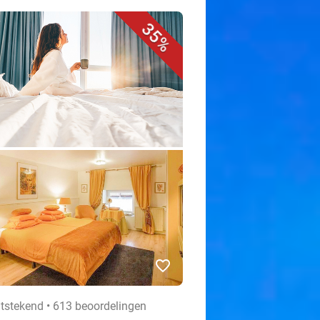
35%
favorite_border
itstekend • 613 beoordelingen