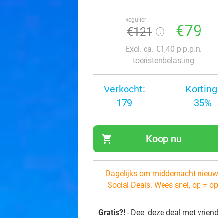
Regulier
€79
€121
Excl. ca. €1,40 p.p.p.n.
toeristenbelasting
Verkocht:
Korting
179
35%
shopping_cart
Koop nu
navi
Dagelijks om middernacht nieuw
Social Deals. Wees snel, op = op
Gratis?!
- Deel deze deal met vrien