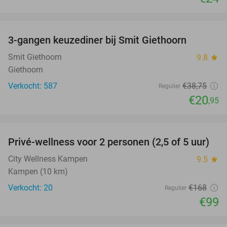
favorite_border
3-gangen keuzediner bij Smit Giethoorn
46%
Smit Giethoorn
9.8
star
Giethoorn
Verkocht: 587
€38
,75
Regulier
€20
,95
favorite_border
Privé-wellness voor 2 personen (2,5 of 5 uur)
41%
City Wellness Kampen
9.5
star
Kampen (10 km)
Verkocht: 20
€168
Regulier
€99
favorite_border