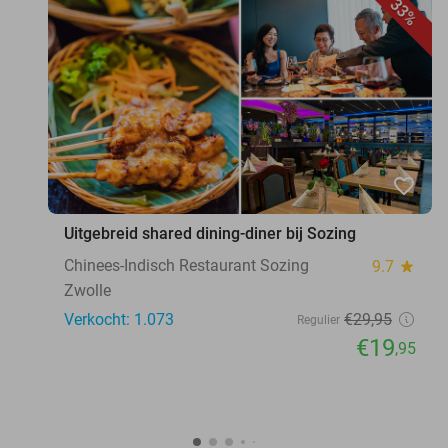
33%
favorite_border
Uitgebreid shared dining-diner bij Sozing
Chinees-Indisch Restaurant Sozing
9.7
star
Zwolle
Verkocht: 1.073
€29
,95
Regulier
€19
,95