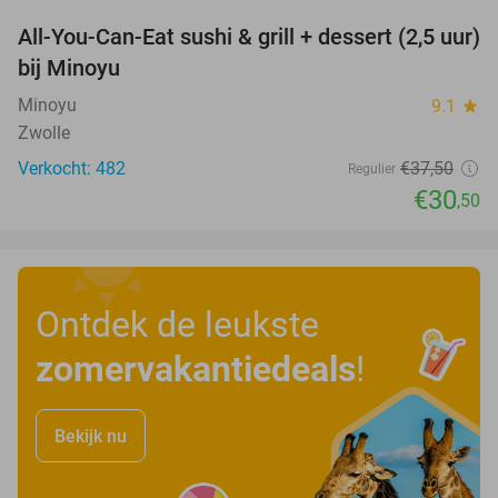
All-You-Can-Eat sushi & grill + dessert (2,5 uur)
19%
bij Minoyu
Minoyu
9.1
star
Zwolle
Verkocht: 482
€37
,50
Regulier
€30
,50
Ontdek de leukste
zomervakantiedeals
!
Bekijk nu