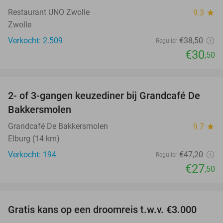
Restaurant UNO Zwolle
9.3
star
Zwolle
Verkocht: 2.509
€38
,50
Regulier
€30
,50
favorite_border
2- of 3-gangen keuzediner bij Grandcafé De
42%
Bakkersmolen
Grandcafé De Bakkersmolen
9.7
star
Elburg (14 km)
Verkocht: 194
€47
,20
Regulier
€27
,50
favorite_border
Gratis kans op een droomreis t.w.v. €3.000