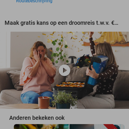
Routebeschrijving
Maak gratis kans op een droomreis t.w.v. €3.000!
play_circle
Anderen bekeken ook