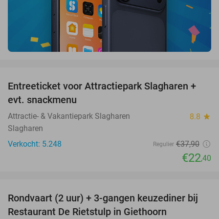
favorite_border
Entreeticket voor Attractiepark Slagharen +
41%
evt. snackmenu
Attractie- & Vakantiepark Slagharen
8.8
star
Slagharen
Verkocht: 5.248
€37
,90
Regulier
€22
,40
favorite_border
Rondvaart (2 uur) + 3-gangen keuzediner bij
41%
Restaurant De Rietstulp in Giethoorn