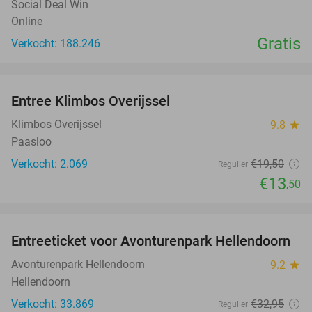
Social Deal Win
Online
Gratis
Verkocht: 188.246
favorite_border
Entree Klimbos Overijssel
31%
Klimbos Overijssel
9.8
star
Paasloo
Verkocht: 2.069
€19
,50
Regulier
€13
,50
favorite_border
Entreeticket voor Avonturenpark Hellendoorn
41%
Avonturenpark Hellendoorn
9.2
star
Hellendoorn
Verkocht: 33.869
€32
,95
Regulier