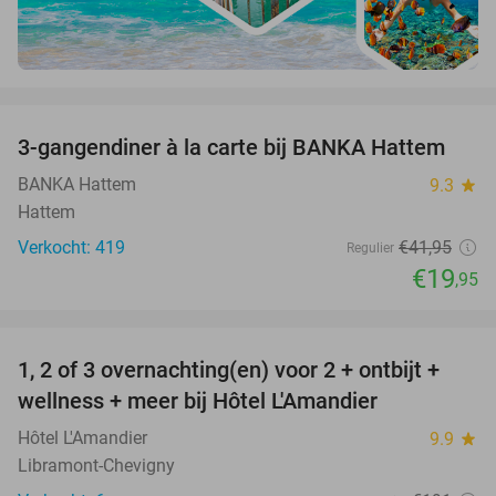
favorite_border
3-gangendiner à la carte bij BANKA Hattem
52%
BANKA Hattem
9.3
star
Hattem
Verkocht: 419
€41
,95
Regulier
€19
,95
favorite_border
1, 2 of 3 overnachting(en) voor 2 + ontbijt +
32%
NEW
wellness + meer bij Hôtel L'Amandier
TODAY
Hôtel L'Amandier
9.9
star
Libramont-Chevigny