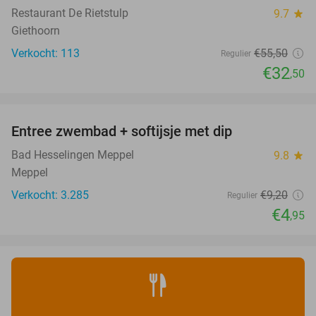
Restaurant De Rietstulp
9.7
star
Giethoorn
Verkocht: 113
€55
,50
Regulier
€32
,50
favorite_border
Entree zwembad + softijsje met dip
46%
Bad Hesselingen Meppel
9.8
star
Meppel
Verkocht: 3.285
€9
,20
Regulier
€4
,95