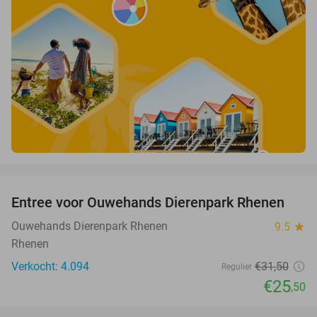
favorite_border
Entree voor Ouwehands Dierenpark Rhenen
19%
Ouwehands Dierenpark Rhenen
9.5
star
Rhenen
Verkocht: 4.094
€31
,50
Regulier
€25
,50
favorite_border