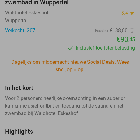
zwembad in Wuppertal
Waldhotel Eskeshof
8.4
star
Wuppertal
Verkocht: 207
€138
,60
Regulier
€93
,45
Inclusief toeristenbelasting
Dagelijks om middernacht nieuwe Social Deals. Wees
snel, op = op!
In het kort
Voor 2 personen: heerlijke overnachting in een superior
kamer inclusief ontbijt en toegang tot de sauna en het
zwembad bij Waldhotel Eskeshof
Highlights