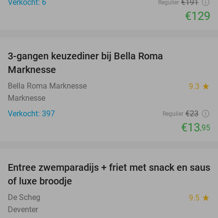
Verkocht: 6
€191
Regulier
€129
favorite_border
3-gangen keuzediner bij Bella Roma
39%
Marknesse
Bella Roma Marknesse
9.3
star
Marknesse
Verkocht: 397
€23
Regulier
€13
,95
favorite_border
Entree zwemparadijs + friet met snack en saus
20%
of luxe broodje
De Scheg
9.5
star
Deventer