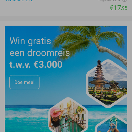
€17
,95
Win gratis
een droomreis
t.w.v. €3.000
Doe mee!