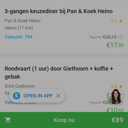
3-gangen keuzediner bij Pan & Koek Heino
42%
Pan & Koek Heino
9.7
star
Heino (11 km)
Verkocht: 794
€30
,15
Regulier
€17
,50
favorite_border
Rondvaart (1 uur) door Giethoorn + koffie +
46%
SOLD
gebak
OUT
Smit Giethoorn
9.8
star
Giethoorn
close
OPEN IN APP
Verkocht: 2.000
€20
,15
Regulier
€10
,95
€89
favorite_border
shopping_cart
Koop nu