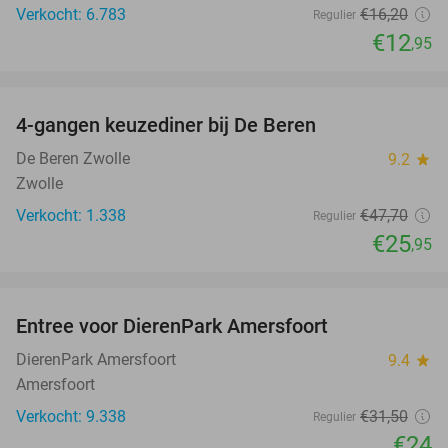
Verkocht: 6.783
€16
,20
Regulier
€12
,95
favorite_border
4-gangen keuzediner bij De Beren
46%
De Beren Zwolle
9.2
star
Zwolle
Verkocht: 1.338
€47
,70
Regulier
€25
,95
favorite_border
Entree voor DierenPark Amersfoort
24%
DierenPark Amersfoort
9.4
star
Amersfoort
Verkocht: 9.338
€31
,50
Regulier
€24