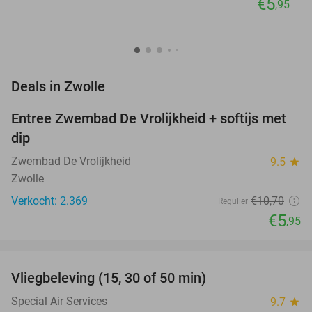
€5
,95
favorite_border
Deals in Zwolle
Entree Zwembad De Vrolijkheid + softijs met
44%
dip
Zwembad De Vrolijkheid
9.5
star
Zwolle
Verkocht: 2.369
€10
,70
Regulier
€5
,95
favorite_border
Vliegbeleving (15, 30 of 50 min)
42%
NEW
TODAY
Special Air Services
9.7
star