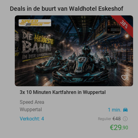
Deals in de buurt van Waldhotel Eskeshof
38%
favorite_border
3x 10 Minuten Kartfahren in Wuppertal
Speed Area
Wuppertal
1 min.
directions_car
Verkocht: 4
€48
Regulier
€29
,90