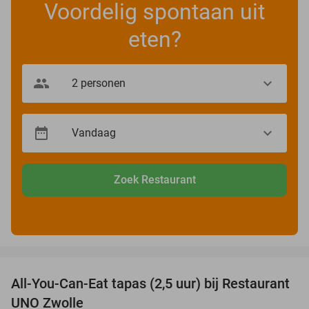
Voordelig spontaan uit
eten?
Zoek Restaurant
favorite_border
All-You-Can-Eat tapas (2,5 uur) bij Restaurant
21%
UNO Zwolle