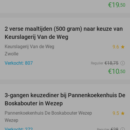
€19
,50
favorite_border
2 verse maaltijden (500 gram) naar keuze van
44%
Keurslagerij Van de Weg
Keurslagerij Van de Weg
9.6
star
Zwolle
Verkocht: 807
€18
,75
Regulier
€10
,50
favorite_border
3-gangen keuzediner bij Pannenkoekenhuis De
36%
Boskabouter in Wezep
Pannenkoekenhuis De Boskabouter Wezep
9.5
star
Wezep
Verkocht: 272
€28
Regulier