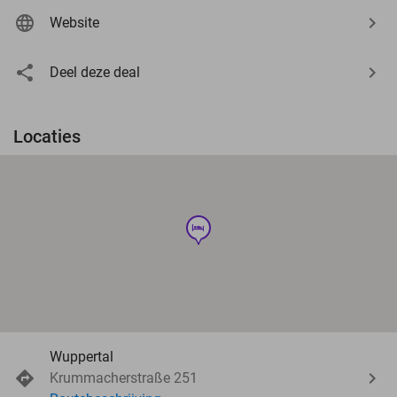
Website
Deel deze deal
Locaties
hotel
Wuppertal
Krummacherstraße 251