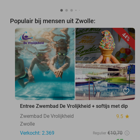
Populair bij mensen uit Zwolle:
44%
favorite_border
Entree Zwembad De Vrolijkheid + softijs met dip
Zwembad De Vrolijkheid
9.5
star
Zwolle
Verkocht: 2.369
€10
,70
Regulier