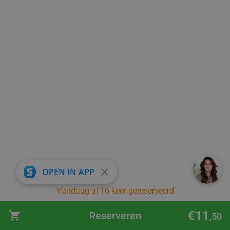
close
OPEN IN APP
Vandaag al 16 keer gereserveerd
€11
Reserveren
,50