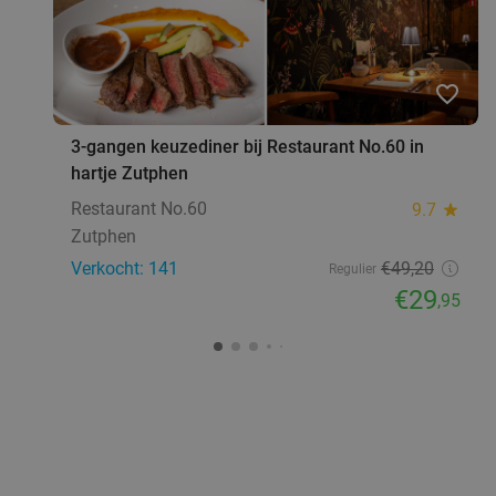
favorite_border
3-gangen keuzediner bij Restaurant No.60 in
hartje Zutphen
Restaurant No.60
9.7
star
Zutphen
Verkocht: 141
€49
,20
Regulier
€29
,95