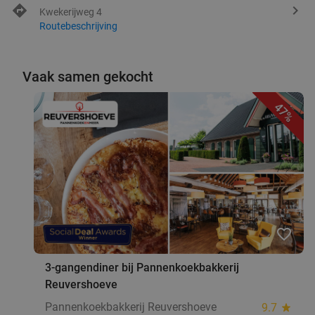
Kwekerijweg 4
Routebeschrijving
Vaak samen gekocht
47%
favorite_border
3-gangendiner bij Pannenkoekbakkerij
Reuvershoeve
Pannenkoekbakkerij Reuvershoeve
9.7
star