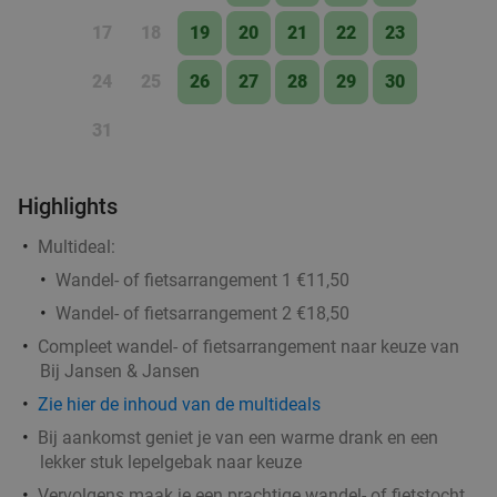
17
18
19
20
21
22
23
3-gangen keuzediner bij Pan & Koek Heino
42%
24
25
26
27
28
29
30
Morgen
Di
Wo
Do
Vr
Za
31
Pan & Koek Heino
9.7
star
Heino
28 min.
directions_car
Highlights
Verkocht: 794
€30
,15
Regulier
Multideal:
€17
,50
Wandel- of fietsarrangement 1 €11,50
Wandel- of fietsarrangement 2 €18,50
Compleet wandel- of fietsarrangement naar keuze van
2-gangen keuzediner om af te halen
32%
Bij Jansen & Jansen
Wo
Do
Vr
Za
Zie hier de inhoud van de multideals
Indus Catering
9.1
star
Bij aankomst geniet je van een warme drank en een
Nunspeet
lekker stuk lepelgebak naar keuze
28 min.
directions_car
Vervolgens maak je een prachtige wandel- of fietstocht