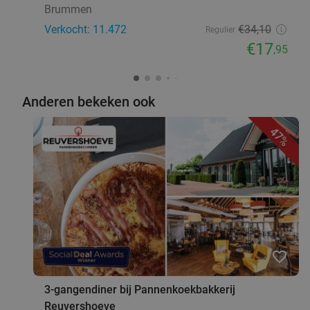
Brummen
Verkocht: 11.472
€34
,10
Regulier
€17
,95
Anderen bekeken ook
47%
favorite_border
3-gangendiner bij Pannenkoekbakkerij
Reuvershoeve