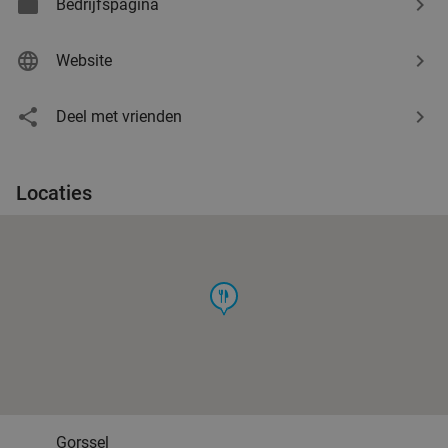
Bedrijfspagina
Website
Deel met vrienden
Locaties
food
Gorssel