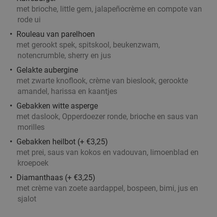
met brioche, little gem, jalapeñocrème en compote van
rode ui
Rouleau van parelhoen
met gerookt spek, spitskool, beukenzwam,
notencrumble, sherry en jus
Gelakte aubergine
met zwarte knoflook, crème van bieslook, gerookte
amandel, harissa en kaantjes
Gebakken witte asperge
met daslook, Opperdoezer ronde, brioche en saus van
morilles
Gebakken heilbot (+ €3,25)
met prei, saus van kokos en vadouvan, limoenblad en
kroepoek
Diamanthaas (+ €3,25)
met crème van zoete aardappel, bospeen, bimi, jus en
sjalot