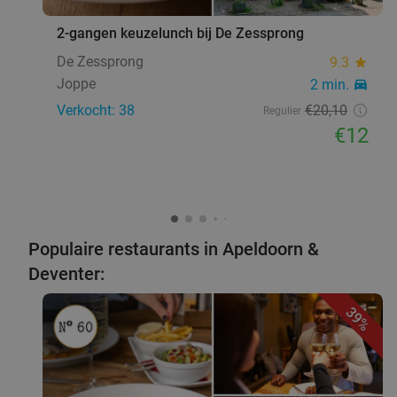
2-gangen keuzelunch bij De Zessprong
De Zessprong
9.3
star
Joppe
2 min.
directions_car
Verkocht: 38
€20
,10
Regulier
€12
Populaire restaurants in Apeldoorn &
Deventer:
39%