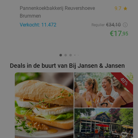
Pannenkoekbakkerij Reuvershoeve
9.7
star
Brummen
Verkocht: 11.472
€34
,10
Regulier
€17
,95
Deals in de buurt van Bij Jansen & Jansen
40%
favorite_border