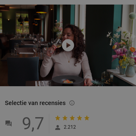
play_circle
Selectie van recensies
info_outlined
9,7
2.212