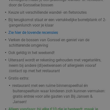
Verkocht: 74
€22
,10
Regulier
door de Gorsselse bossen
€14
,95
Keuze uit verschillende wandel- en fietsroutes
Bij terugkomst staat er een verrukkelijke borrelplank of 2-
3-gangendiner à la carte bij Banka Nunspeet
53%
gangenlunch voor je klaar
Zie hier de lovende recensies
Morgen
Di
Verken de bossen van Gorssel en geniet van de
schitterende omgeving
Banka Nunspeet
9.3
star
Nunspeet
28 min.
directions_car
Ook geldig in het weekend!
Uiteraard wordt er rekening gehouden met vegetariërs,
Verkocht: 1.933
€42
,60
Regulier
neem bij andere (di)eetwensen of allergieën vooraf
€19
,95
contact op met het restaurant
Gratis extra:
restaurant met een ruime binnenspeelhal én
4-gangendiner van de chef bij Brasserie de
buitenspeeltuin waar kinderen zich kunnen vermaken:
31%
gratis entree voor alle gasten van Bij Jansen &
Poort
Jansen!
Di
Wo
Do
Alleen vandaag: bij elke €10 die je besteedt, maak je