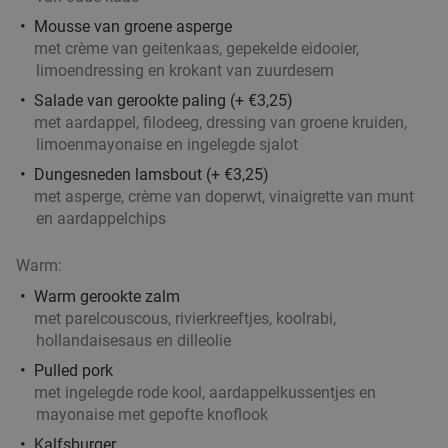
Mousse van groene asperge
met crème van geitenkaas, gepekelde eidooier,
limoendressing en krokant van zuurdesem
Salade van gerookte paling (+ €3,25)
met aardappel, filodeeg, dressing van groene kruiden,
limoenmayonaise en ingelegde sjalot
Dungesneden lamsbout (+ €3,25)
met asperge, crème van doperwt, vinaigrette van munt
en aardappelchips
Warm:
Warm gerookte zalm
met parelcouscous, rivierkreeftjes, koolrabi,
hollandaisesaus en dilleolie
Pulled pork
met ingelegde rode kool, aardappelkussentjes en
mayonaise met gepofte knoflook
Kalfsburger