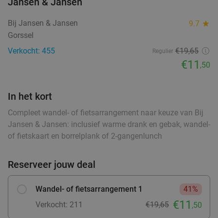
Jansen & Jansen
food
food
food
food
food
Herberg Nuwenspete
9.8
star
Bij Jansen & Jansen
9.7
star
Nunspeet
27 min.
directions_car
food
food
Gorssel
food
Verkocht: 1.587
€43
,55
Regulier
food
food
Verkocht: 455
€19,65
food
food
food
Regulier
food
food
food
food
food
€23
food
,50
food
food
food
food
€11
,50
fo
In het kort
3-gangendiner à la carte bij Eetcafé 't Centrum
36%
Compleet wandel- of fietsarrangement naar keuze van Bij
food
Vandaag
Di
Wo
Do
Vr
Za
Jansen & Jansen: inclusief warme drank en gebak, wandel-
Eetcafé 't Centrum
food
9.6
star
of fietskaart en borrelplank of 2-gangenlunch
food
food
Harskamp
27 min.
directions_car
foo
food
fo
food
Reserveer jouw deal
Verkocht: 416
€31
,05
Regulier
€19
food
,95
food
Wandel- of fietsarrangement 1
41%
€11
Verkocht: 211
€19,65
,50
Lunch voor 2 bij Fletcher Hotels
40%