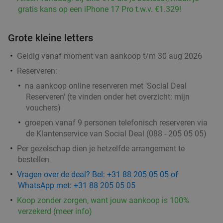
Brasserie de Poort
9.7
star
gratis kans op een iPhone 17 Pro t.w.v. €1.329!
Doesburg
28 min.
directions_car
Grote kleine letters
Verkocht: 205
€42
,50
Regulier
€29
,50
Geldig vanaf moment van aankoop t/m 30 aug 2026
Reserveren:
na aankoop online reserveren met 'Social Deal
Reserveren' (te vinden onder het overzicht:
mijn
vouchers
)
groepen vanaf 9 personen telefonisch reserveren via
de Klantenservice van Social Deal (088 - 205 05 05)
Per gezelschap dien je hetzelfde arrangement te
bestellen
Vragen over de deal? Bel: +31 88 205 05 05 of
WhatsApp met: +31 88 205 05 05
Koop zonder zorgen, want jouw aankoop is 100%
verzekerd (meer info)