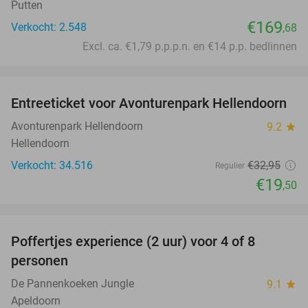
Putten
€169
Verkocht: 2.548
,68
Excl. ca. €1,79 p.p.p.n. en €14 p.p. bedlinnen
favorite_border
Entreeticket voor Avonturenpark Hellendoorn
41%
Avonturenpark Hellendoorn
9.2
star
Hellendoorn
Verkocht: 34.516
€32
,95
Regulier
€19
,50
favorite_border
Poffertjes experience (2 uur) voor 4 of 8
33%
personen
De Pannenkoeken Jungle
9.1
star
Apeldoorn