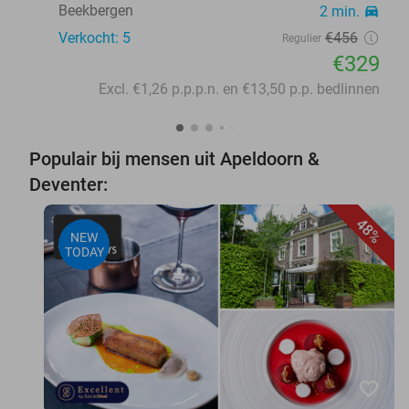
Beekbergen
2 min.
directions_car
Verkocht: 5
€456
Regulier
€329
Excl. €1,26 p.p.p.n. en €13,50 p.p. bedlinnen
Populair bij mensen uit Apeldoorn &
Deventer:
48%
NEW
TODAY
favorite_border