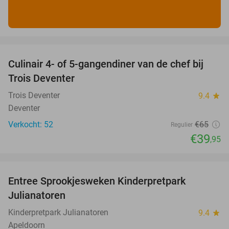
favorite_border
Culinair 4- of 5-gangendiner van de chef bij
39%
Trois Deventer
Trois Deventer
9.4
star
Deventer
Verkocht: 52
€65
Regulier
€39
,95
favorite_border
Entree Sprookjesweken Kinderpretpark
39%
Julianatoren
Kinderpretpark Julianatoren
9.4
star
Apeldoorn