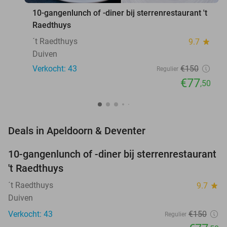
10-gangenlunch of -diner bij sterrenrestaurant 't
Raedthuys
´t Raedthuys
9.7
star
Duiven
Verkocht: 43
€150
Regulier
€77
,50
favorite_border
Deals in Apeldoorn & Deventer
10-gangenlunch of -diner bij sterrenrestaurant
48%
NEW
't Raedthuys
TODAY
´t Raedthuys
9.7
star
Duiven
Verkocht: 43
€150
Regulier