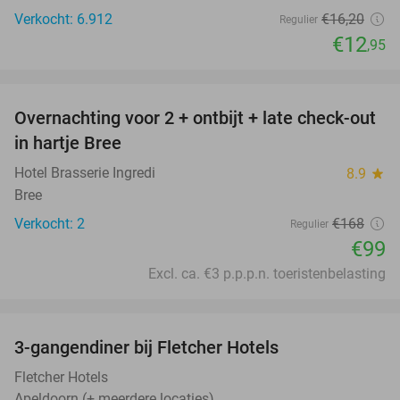
Verkocht: 6.912
€16
,20
Regulier
€12
,95
favorite_border
Overnachting voor 2 + ontbijt + late check-out
41%
NEW
in hartje Bree
TODAY
Hotel Brasserie Ingredi
8.9
star
Bree
Verkocht: 2
€168
Regulier
€99
Excl. ca. €3 p.p.p.n. toeristenbelasting
favorite_border
3-gangendiner bij Fletcher Hotels
42%
Fletcher Hotels
Apeldoorn (+ meerdere locaties)