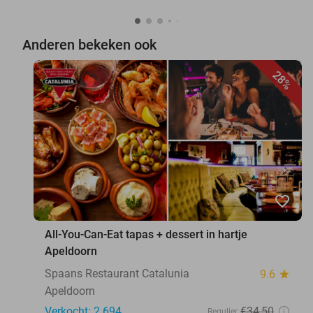
Anderen bekeken ook
28%
favorite_border
All-You-Can-Eat tapas + dessert in hartje
Apeldoorn
Spaans Restaurant Catalunia
9.6
star
Apeldoorn
Verkocht: 2.694
€34
,50
Regulier