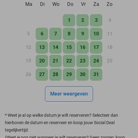
Ma
Di
Wo
Do
Vr
Za
Zo
1
2
3
4
5
6
7
8
9
10
11
12
13
14
15
16
17
18
19
20
21
22
23
24
25
26
27
28
29
30
31
Meer weergeven
*
Weet je al op welke datum je wilt reserveren? Selecteer dan
hierboven de datum en reserveer en koop jouw Social Deal
tegelijkertijd.
(Weet je nog niet wanneer je wilt reserveren? Geen zorgen: koop