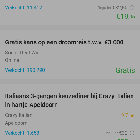
Verkocht: 11.417
€32
,50
Regulier
€19
,95
favorite_border
Gratis kans op een droomreis t.w.v. €3.000
Social Deal Win
Online
Gratis
Verkocht: 190.290
favorite_border
Italiaans 3-gangen keuzediner bij Crazy Italian
27%
in hartje Apeldoorn
Crazy Italian
9.7
star
Apeldoorn
Verkocht: 1.658
€32
Regulier