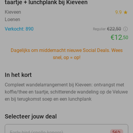
taartje + lunchplank bij Kieveen
Kieveen
9.9
star
Loenen
Verkocht: 890
€22
,50
Regulier
€12
,50
Dagelijks om middernacht nieuwe Social Deals. Wees
snel, op = op!
In het kort
Compleet wandelarrangement bij Kieveen: ontvangst met
koffie/thee en taartje, schitterende wandeling op de Veluwe
en bij terugkomst soep en een lunchplank
Selecteer jouw deal
Early bird (snelle kopers)
56%