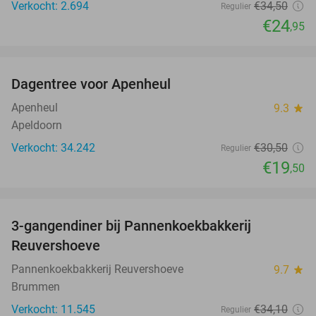
Verkocht: 2.694
€34
,50
Regulier
€24
,95
favorite_border
Dagentree voor Apenheul
36%
Apenheul
9.3
star
Apeldoorn
Verkocht: 34.242
€30
,50
Regulier
€19
,50
favorite_border
3-gangendiner bij Pannenkoekbakkerij
47%
Reuvershoeve
Pannenkoekbakkerij Reuvershoeve
9.7
star
Brummen
Verkocht: 11.545
€34
,10
Regulier