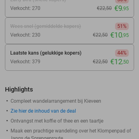
€9
Verkocht: 270
€22
,50
,95
Wees snel (gemiddelde kopers)
51%
€10
Verkocht: 230
€22
,50
,95
Laatste kans (gelukkige kopers)
44%
€12
Verkocht: 379
€22
,50
,50
Highlights
Compleet wandelarrangement bij Kieveen
Zie
hier
de inhoud van de deal
Ontvangst met koffie of thee en een taartje
Maak een prachtige wandeling over het Klompenpad of
langs de Sprengenroute