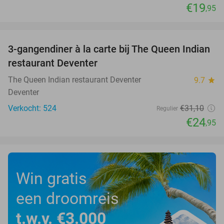
€19
,95
favorite_border
3-gangendiner à la carte bij The Queen Indian
20%
restaurant Deventer
The Queen Indian restaurant Deventer
9.7
star
Deventer
Verkocht: 524
€31
,10
Regulier
€24
,95
Win gratis
een droomreis
t.w.v. €3.000