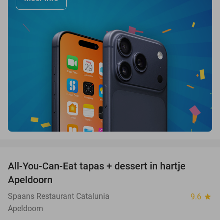
favorite_border
All-You-Can-Eat tapas + dessert in hartje
28%
Apeldoorn
Spaans Restaurant Catalunia
9.6
star
Apeldoorn