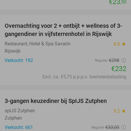
€23
,50
favorite_border
Overnachting voor 2 + ontbijt + wellness of 3-
22%
gangendiner in vijfsterrenhotel in Rijswijk
Restaurant, Hotel & Spa Savarin
8.8
star
Rijswijk
Verkocht: 192
€298
Regulier
€232
Excl. ca. €5,75 p.p.p.n. toeristenbelasting
favorite_border
3-gangen keuzediner bij SpIJS Zutphen
40%
spIJS Zutphen
9.2
star
Zutphen
Verkocht: 661
€33
,05
Regulier