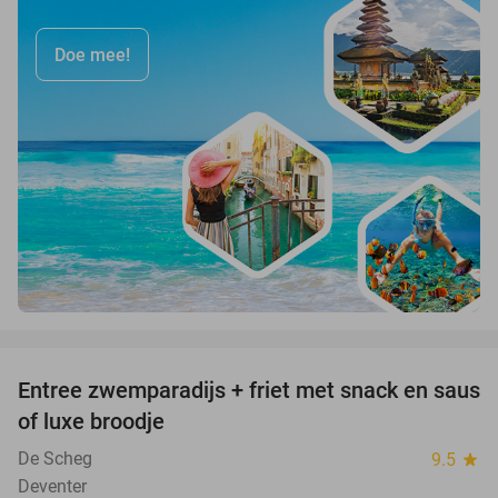
Doe mee!
favorite_border
Entree zwemparadijs + friet met snack en saus
20%
of luxe broodje
De Scheg
9.5
star
Deventer