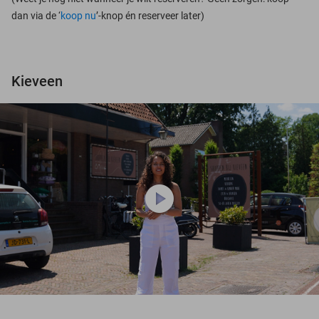
dan via de ‘
koop nu
’-knop én reserveer later)
Kieveen
play_circle