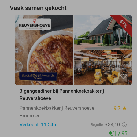
Vaak samen gekocht
47%
favorite_border
3-gangendiner bij Pannenkoekbakkerij
Reuvershoeve
Pannenkoekbakkerij Reuvershoeve
9.7
star
Brummen
Verkocht: 11.545
€34
,10
Regulier
€17
,95