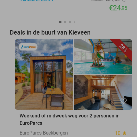
€24
,95
Deals in de buurt van Kieveen
28%
favorite_border
Weekend of midweek weg voor 2 personen in
EuroParcs
EuroParcs Beekbergen
10
star