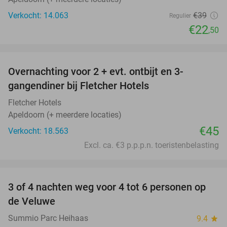
Verkocht: 14.063
€39
Regulier
€22
,50
favorite_border
Overnachting voor 2 + evt. ontbijt en 3-
gangendiner bij Fletcher Hotels
Fletcher Hotels
Apeldoorn (+ meerdere locaties)
€45
Verkocht: 18.563
Excl. ca. €3 p.p.p.n. toeristenbelasting
favorite_border
3 of 4 nachten weg voor 4 tot 6 personen op
de Veluwe
Summio Parc Heihaas
9.4
star