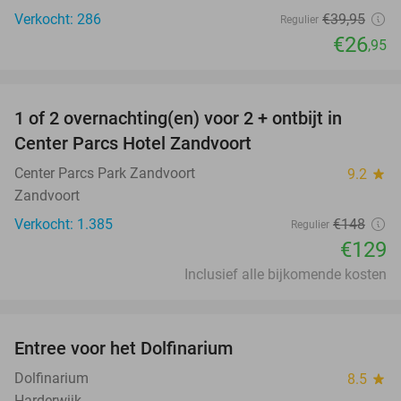
Verkocht: 286
€39
,95
Regulier
€26
,95
favorite_border
1 of 2 overnachting(en) voor 2 + ontbijt in
13%
Center Parcs Hotel Zandvoort
Center Parcs Park Zandvoort
9.2
star
Zandvoort
Verkocht: 1.385
€148
Regulier
€129
Inclusief alle bijkomende kosten
favorite_border
Entree voor het Dolfinarium
36%
Dolfinarium
8.5
star
Harderwijk