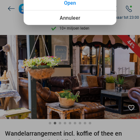
Open
7 dagen per week beschikbaar
10+ miljoen leden
Annuleer
Bereikbaar tot 23:00
9,4
op basis van
206.453 reviews
Ontdek 15.000+ deals
44%
7 dagen per week beschikbaar
10+ miljoen leden
favorite_border
Wandelarrangement incl. koffie of thee en