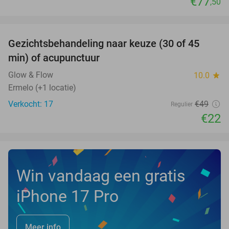
€77
,50
favorite_border
Gezichtsbehandeling naar keuze (30 of 45
55%
NEW
min) of acupunctuur
TODAY
Glow & Flow
10.0
star
Ermelo (+1 locatie)
Verkocht: 17
€49
Regulier
€22
Win vandaag een gratis
iPhone 17 Pro
Meer info