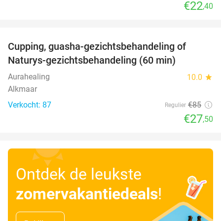
€22
,40
favorite_border
Cupping, guasha-gezichtsbehandeling of
68%
Naturys-gezichtsbehandeling (60 min)
Aurahealing
10.0
star
Alkmaar
Verkocht: 87
€85
Regulier
€27
,50
Ontdek de leukste
zomervakantiedeals
!