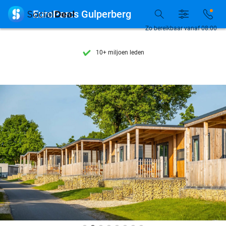
Ontdek 15.000+ deals

EuroParcs Gulperberg
7 dagen per week beschikbaar
Zo bereikbaar vanaf 08:00
10+ miljoen leden
9,4
op basis van
206.237 reviews
Ontdek 15.000+ deals
7 dagen per week beschikbaar
10+ miljoen leden