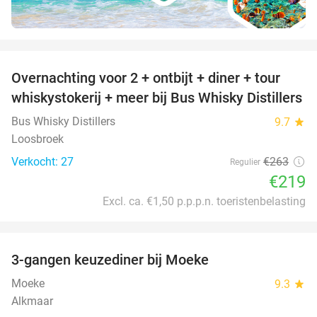
favorite_border
Overnachting voor 2 + ontbijt + diner + tour
17%
whiskystokerij + meer bij Bus Whisky Distillers
Bus Whisky Distillers
9.7
star
Loosbroek
Verkocht: 27
€263
Regulier
€219
Excl. ca. €1,50 p.p.p.n. toeristenbelasting
favorite_border
3-gangen keuzediner bij Moeke
40%
Moeke
9.3
star
Alkmaar