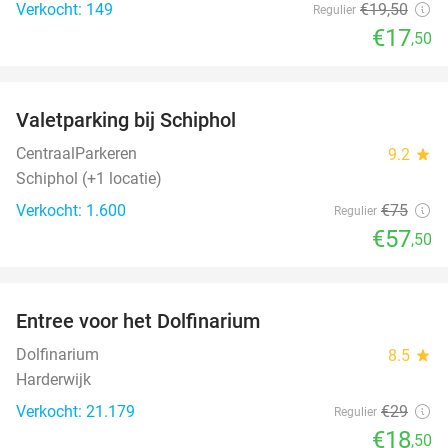
Verkocht: 149
€19
,50
Regulier
€17
,50
favorite_border
Valetparking bij Schiphol
23%
CentraalParkeren
9.2
star
Schiphol (+1 locatie)
Verkocht: 1.600
€75
Regulier
€57
,50
favorite_border
Entree voor het Dolfinarium
36%
Dolfinarium
8.5
star
Harderwijk
Verkocht: 21.179
€29
Regulier
€18
,50