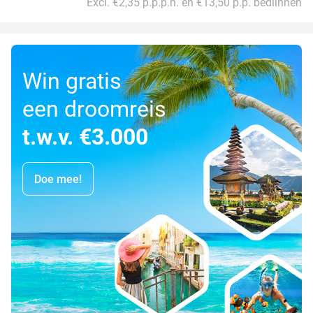
Excl. €2,35 p.p.p.n. en €13,50 p.p. bedlinnen
Win gratis
een droomreis
t.w.v. €3.000
Doe mee!