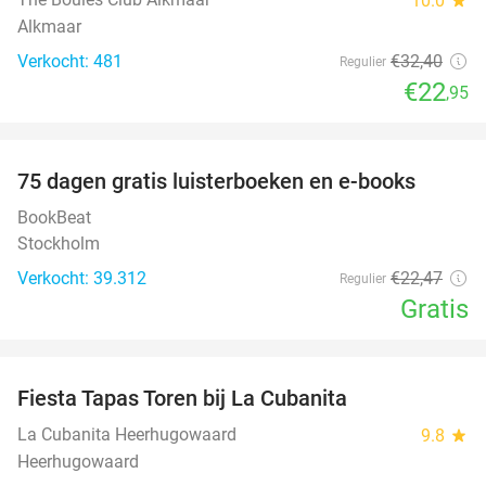
10.0
Alkmaar
Verkocht: 481
€32
,40
Regulier
€22
,95
favorite_border
100%
75 dagen gratis luisterboeken en e-books
BookBeat
Stockholm
Verkocht: 39.312
€22
,47
Regulier
Gratis
favorite_border
Fiesta Tapas Toren bij La Cubanita
10%
La Cubanita Heerhugowaard
9.8
star
Heerhugowaard