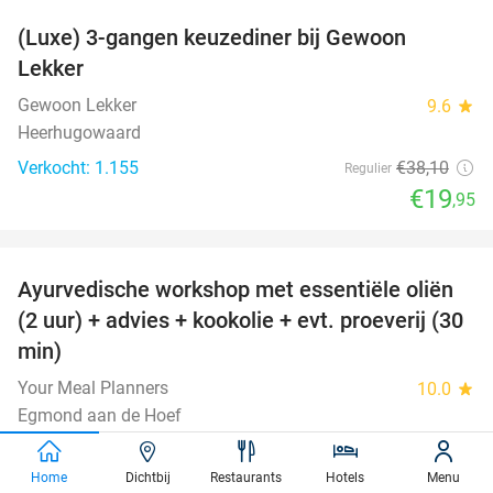
(Luxe) 3-gangen keuzediner bij Gewoon
48%
Lekker
Gewoon Lekker
9.6
star
Heerhugowaard
Verkocht: 1.155
€38
,10
Regulier
€19
,95
favorite_border
Ayurvedische workshop met essentiële oliën
49%
(2 uur) + advies + kookolie + evt. proeverij (30
min)
Your Meal Planners
10.0
star
Egmond aan de Hoef
Verkocht: 90
€34
Regulier
€17
Home
Dichtbij
Restaurants
Hotels
Menu
,50