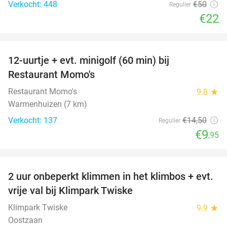
Verkocht: 448
€50
Regulier
€22
favorite_border
12-uurtje + evt. minigolf (60 min) bij
31%
Restaurant Momo's
Restaurant Momo's
9.8
star
Warmenhuizen (7 km)
Verkocht: 137
€14
,50
Regulier
€9
,95
favorite_border
2 uur onbeperkt klimmen in het klimbos + evt.
23%
vrije val bij Klimpark Twiske
Klimpark Twiske
9.9
star
Oostzaan