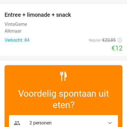
favorite_border
Entree + limonade + snack
42%
VintaGame
Alkmaar
Verkocht: 84
€20
,85
Regulier
€12
Voordelig spontaan uit
eten?