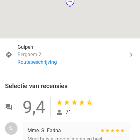
hotel
Gulpen
Berghem 2
Routebeschrijving
Selectie van recensies
9,4
71
S.
Mme. S. Farina
Mooi huisje, mooie ligging en heel