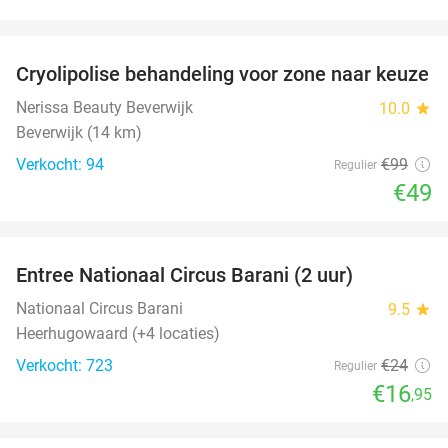
favorite_border
Cryolipolise behandeling voor zone naar keuze
51%
Nerissa Beauty Beverwijk
10.0
star
Beverwijk (14 km)
Verkocht: 94
€99
Regulier
€49
favorite_border
Entree Nationaal Circus Barani (2 uur)
29%
Nationaal Circus Barani
9.5
star
Heerhugowaard (+4 locaties)
Verkocht: 723
€24
Regulier
€16
,95
favorite_border