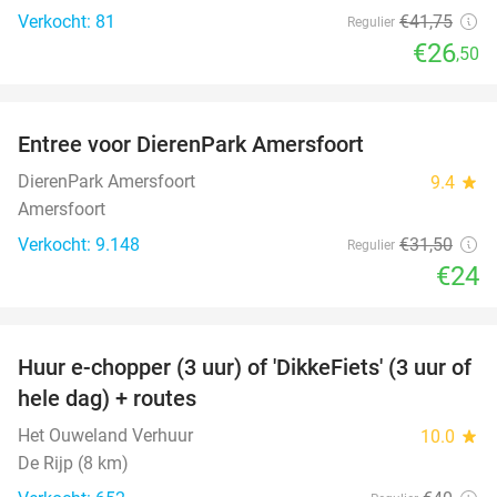
Verkocht: 81
€41
,75
Regulier
€26
,50
favorite_border
Entree voor DierenPark Amersfoort
24%
DierenPark Amersfoort
9.4
star
Amersfoort
Verkocht: 9.148
€31
,50
Regulier
€24
favorite_border
Huur e-chopper (3 uur) of 'DikkeFiets' (3 uur of
50%
hele dag) + routes
Het Ouweland Verhuur
10.0
star
De Rijp (8 km)