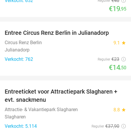
Verkocht: 652
€40
Regulier
€19
,95
favorite_border
Entree Circus Renz Berlin in Julianadorp
37%
Circus Renz Berlin
9.1
star
Julianadorp
Verkocht: 762
€23
Regulier
€14
,50
favorite_border
Entreeticket voor Attractiepark Slagharen +
41%
evt. snackmenu
Attractie- & Vakantiepark Slagharen
8.8
star
Slagharen
Verkocht: 5.114
€37
,90
Regulier