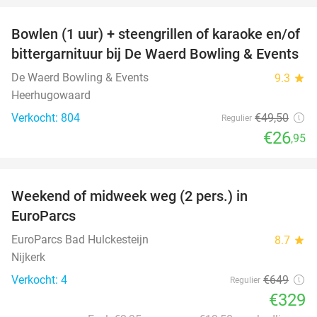
Bowlen (1 uur) + steengrillen of karaoke en/of
46%
bittergarnituur bij De Waerd Bowling & Events
De Waerd Bowling & Events
9.3
star
Heerhugowaard
Verkocht: 804
€49
,50
Regulier
€26
,95
favorite_border
Weekend of midweek weg (2 pers.) in
49%
EuroParcs
EuroParcs Bad Hulckesteijn
8.7
star
Nijkerk
Verkocht: 4
€649
Regulier
€329