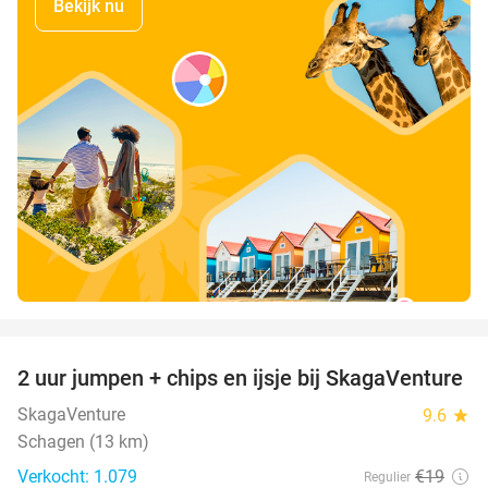
Bekijk nu
favorite_border
2 uur jumpen + chips en ijsje bij SkagaVenture
45%
SkagaVenture
9.6
star
Schagen (13 km)
Verkocht: 1.079
€19
Regulier