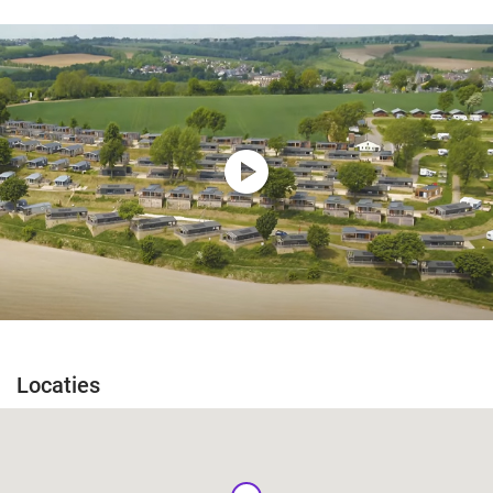
play_circle
Locaties