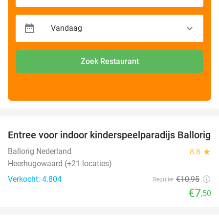
Zoek Restaurant
favorite_border
Entree voor indoor kinderspeelparadijs Ballorig
32%
Ballorig Nederland
8.8
star
Heerhugowaard (+21 locaties)
Verkocht: 4.804
€10
,95
Regulier
€7
,50
favorite_border