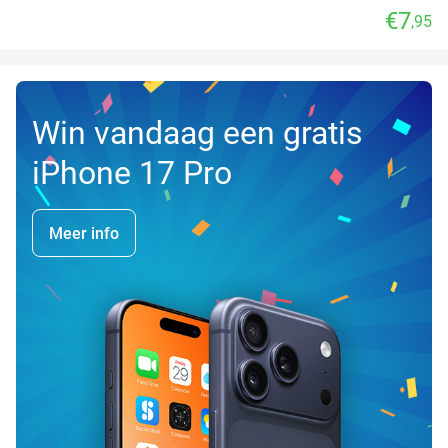
€7
,95
Win vandaag een gratis
iPhone 17 Pro
Meer info