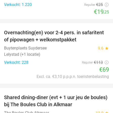
Verkocht: 1.220
€25
Regulier
€19
,25
favorite_border
Overnachting(en) voor 2-4 pers. in safaritent
39%
of pipowagen + welkomstpakket
Buytenplaets Suydersee
9.6
star
Lelystad (+1 locatie)
Verkocht: 228
€113
Regulier
€69
Excl. ca. €3,10 p.p.p.n. toeristenbelasting
favorite_border
Shared dining-diner (evt + 1 uur jeu de boules)
29%
bij The Boules Club in Alkmaar
The Boules Club Alkmaar
star