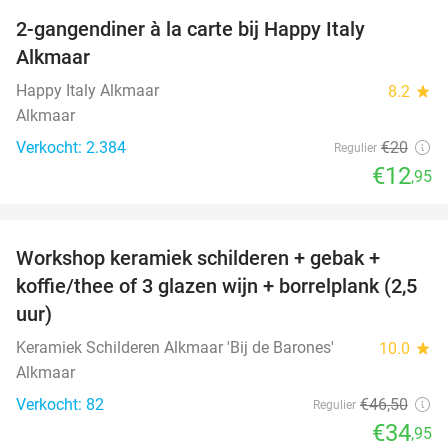
2-gangendiner à la carte bij Happy Italy
35%
Alkmaar
Happy Italy Alkmaar
8.2
star
Alkmaar
Verkocht: 2.384
€20
Regulier
€12
,95
favorite_border
Workshop keramiek schilderen + gebak +
25%
koffie/thee of 3 glazen wijn + borrelplank (2,5
uur)
Keramiek Schilderen Alkmaar 'Bij de Barones'
10.0
star
Alkmaar
Verkocht: 82
€46
,50
Regulier
€34
,95