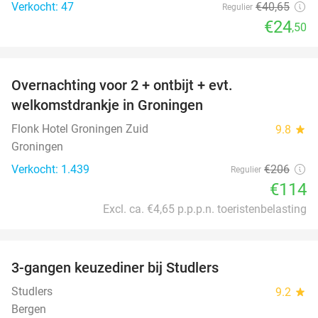
Verkocht: 47
€40
,65
Regulier
€24
,50
favorite_border
Overnachting voor 2 + ontbijt + evt.
45%
welkomstdrankje in Groningen
Flonk Hotel Groningen Zuid
9.8
star
Groningen
Verkocht: 1.439
€206
Regulier
€114
Excl. ca. €4,65 p.p.p.n. toeristenbelasting
favorite_border
3-gangen keuzediner bij Studlers
37%
Studlers
9.2
star
Bergen