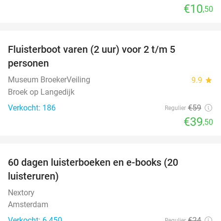
€10
,50
favorite_border
Fluisterboot varen (2 uur) voor 2 t/m 5
33%
personen
Museum BroekerVeiling
9.9
star
Broek op Langedijk
Verkocht: 186
€59
Regulier
€39
,50
favorite_border
100%
60 dagen luisterboeken en e-books (20
luisteruren)
Nextory
Amsterdam
Verkocht: 6.450
€24
Regulier