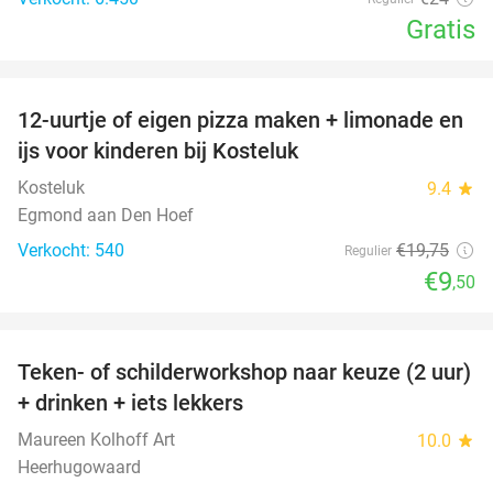
Gratis
favorite_border
12-uurtje of eigen pizza maken + limonade en
52%
ijs voor kinderen bij Kosteluk
Kosteluk
9.4
star
Egmond aan Den Hoef
Verkocht: 540
€19
,75
Regulier
€9
,50
favorite_border
Teken- of schilderworkshop naar keuze (2 uur)
56%
+ drinken + iets lekkers
Maureen Kolhoff Art
10.0
star
Heerhugowaard