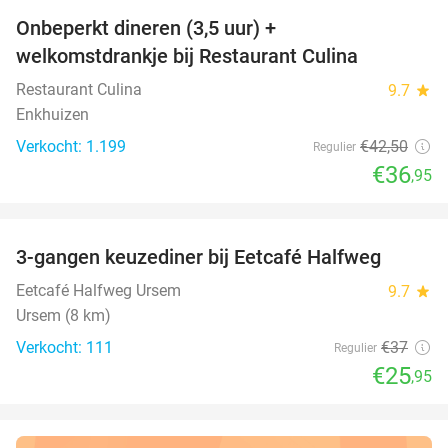
Onbeperkt dineren (3,5 uur) +
13%
welkomstdrankje bij Restaurant Culina
Restaurant Culina
9.7
star
Enkhuizen
Verkocht: 1.199
€42
,50
Regulier
€36
,95
favorite_border
3-gangen keuzediner bij Eetcafé Halfweg
30%
Eetcafé Halfweg Ursem
9.7
star
Ursem (8 km)
Verkocht: 111
€37
Regulier
€25
,95