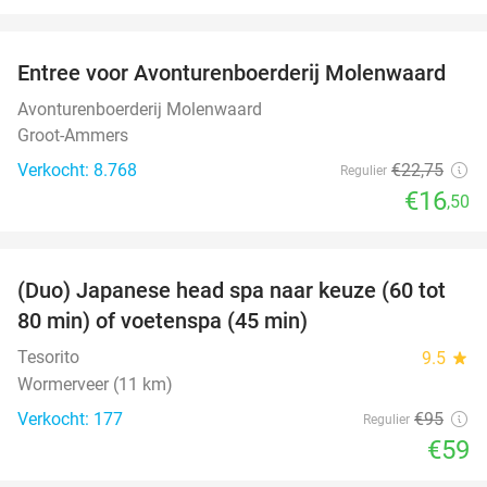
favorite_border
Entree voor Avonturenboerderij Molenwaard
27%
Avonturenboerderij Molenwaard
Groot-Ammers
Verkocht: 8.768
€22
,75
Regulier
€16
,50
favorite_border
(Duo) Japanese head spa naar keuze (60 tot
38%
80 min) of voetenspa (45 min)
Tesorito
9.5
star
Wormerveer (11 km)
Verkocht: 177
€95
Regulier
€59
favorite_border