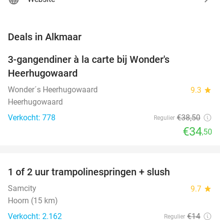
favorite_border
Deals in Alkmaar
3-gangendiner à la carte bij Wonder's
10%
Heerhugowaard
Wonder´s Heerhugowaard
9.3
star
Heerhugowaard
Verkocht: 778
€38
,50
Regulier
€34
,50
favorite_border
1 of 2 uur trampolinespringen + slush
43%
Samcity
9.7
star
Hoorn (15 km)
Verkocht: 2.162
€14
Regulier