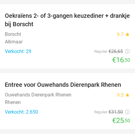
favorite_border
Oekraïens 2- of 3-gangen keuzediner + drankje
38%
bij Borscht
Borscht
9.7
star
Alkmaar
Verkocht: 29
€26
,65
Regulier
€16
,50
favorite_border
Entree voor Ouwehands Dierenpark Rhenen
19%
Ouwehands Dierenpark Rhenen
9.5
star
Rhenen
Verkocht: 2.650
€31
,50
Regulier
€25
,50
favorite_border