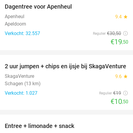
Dagentree voor Apenheul
36%
Apenheul
9.4
star
Apeldoorn
Verkocht: 32.557
€30
,50
Regulier
€19
,50
favorite_border
2 uur jumpen + chips en ijsje bij SkagaVenture
45%
SkagaVenture
9.6
star
Schagen (13 km)
Verkocht: 1.027
€19
Regulier
€10
,50
favorite_border
Entree + limonade + snack
42%