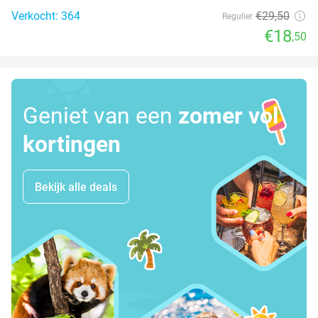
Verkocht: 364
€29
,50
Regulier
€18
,50
Geniet van een
zomer vol
kortingen
Bekijk alle deals