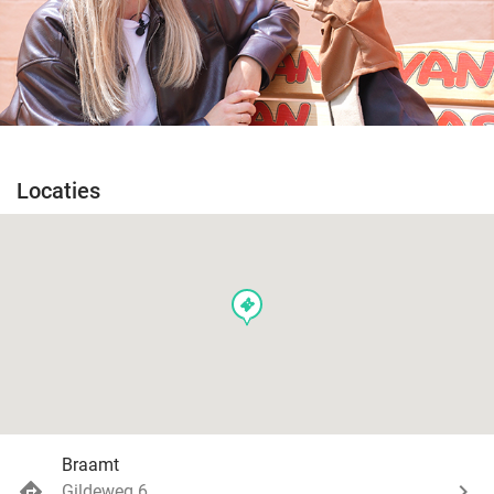
Locaties
events
Braamt
Gildeweg 6