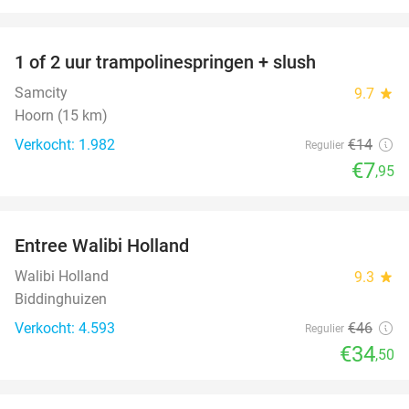
favorite_border
1 of 2 uur trampolinespringen + slush
43%
Samcity
9.7
star
Hoorn (15 km)
Verkocht: 1.982
€14
Regulier
€7
,95
favorite_border
Entree Walibi Holland
25%
Walibi Holland
9.3
star
Biddinghuizen
Verkocht: 4.593
€46
Regulier
€34
,50
favorite_border