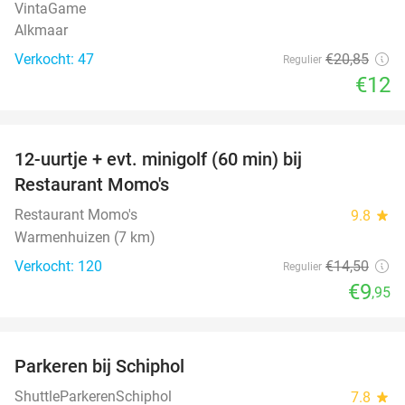
VintaGame
Alkmaar
Verkocht: 47
€20
,85
Regulier
€12
favorite_border
12-uurtje + evt. minigolf (60 min) bij
31%
Restaurant Momo's
Restaurant Momo's
9.8
star
Warmenhuizen (7 km)
Verkocht: 120
€14
,50
Regulier
€9
,95
favorite_border
Parkeren bij Schiphol
36%
ShuttleParkerenSchiphol
7.8
star