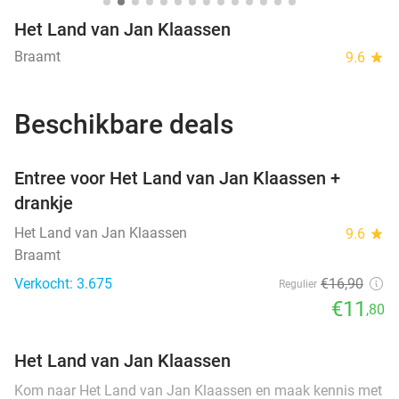
Het Land van Jan Klaassen
Braamt
9.6
star
Beschikbare deals
favorite_border
Entree voor Het Land van Jan Klaassen +
drankje
Het Land van Jan Klaassen
9.6
star
Braamt
Verkocht: 3.675
€16
,90
Regulier
€11
,80
Het Land van Jan Klaassen
Kom naar Het Land van Jan Klaassen en maak kennis met