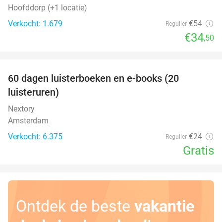
Hoofddorp (+1 locatie)
Verkocht: 1.679
€54
Regulier
€34
,50
favorite_border
100%
60 dagen luisterboeken en e-books (20
luisteruren)
Nextory
Amsterdam
Verkocht: 6.375
€24
Regulier
Gratis
Ontdek de beste
vakantie