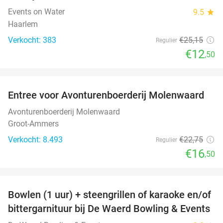
Events on Water
9.5
star
Haarlem
Verkocht: 383
€25
,15
Regulier
€12
,50
favorite_border
Entree voor Avonturenboerderij Molenwaard
27%
Avonturenboerderij Molenwaard
Groot-Ammers
Verkocht: 8.493
€22
,75
Regulier
€16
,50
favorite_border
Bowlen (1 uur) + steengrillen of karaoke en/of
46%
bittergarnituur bij De Waerd Bowling & Events