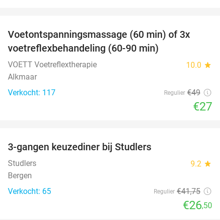
favorite_border
Voetontspanningsmassage (60 min) of 3x
45%
voetreflexbehandeling (60-90 min)
VOETT Voetreflextherapie
10.0
star
Alkmaar
Verkocht: 117
€49
Regulier
€27
favorite_border
3-gangen keuzediner bij Studlers
37%
Studlers
9.2
star
Bergen
Verkocht: 65
€41
,75
Regulier
€26
,50