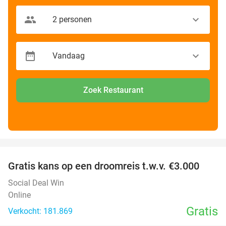
Zoek Restaurant
favorite_border
Gratis kans op een droomreis t.w.v. €3.000
Social Deal Win
Online
Gratis
Verkocht: 181.869