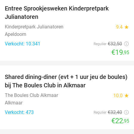
Entree Sprookjesweken Kinderpretpark
39%
Julianatoren
Kinderpretpark Julianatoren
9.4
star
Apeldoorn
Verkocht: 10.341
€32
,50
Regulier
€19
,95
favorite_border
Shared dining-diner (evt + 1 uur jeu de boules)
29%
bij The Boules Club in Alkmaar
The Boules Club Alkmaar
10.0
star
Alkmaar
Verkocht: 473
€32
,40
Regulier
€22
,95
favorite_border