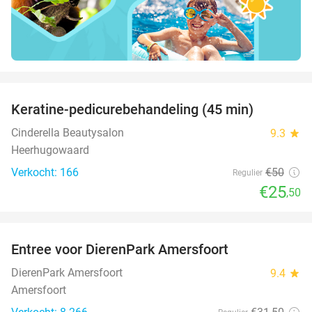
favorite_border
Keratine-pedicurebehandeling (45 min)
49%
Cinderella Beautysalon
9.3
star
Heerhugowaard
Verkocht: 166
€50
Regulier
€25
,50
favorite_border
Entree voor DierenPark Amersfoort
24%
DierenPark Amersfoort
9.4
star
Amersfoort