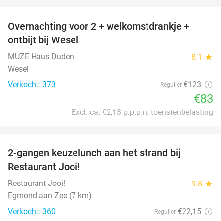
favorite_border
Overnachting voor 2 + welkomstdrankje +
33%
ontbijt bij Wesel
MUZE Haus Duden
8.1
star
Wesel
Verkocht: 373
€123
Regulier
€83
Excl. ca. €2,13 p.p.p.n. toeristenbelasting
favorite_border
2-gangen keuzelunch aan het strand bij
35%
Restaurant Jooi!
Restaurant Jooi!
9.8
star
Egmond aan Zee (7 km)
Verkocht: 360
€22
,15
Regulier