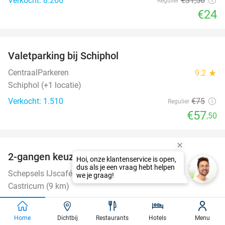
Verkocht: 8.266
€31
,50
Regulier
€24
favorite_border
Valetparking bij Schiphol
23%
CentraalParkeren
9.2
star
Schiphol (+1 locatie)
Verkocht: 1.510
€75
Regulier
€57
,50
favorite_border
2-gangen keuzelunch
36%
Schepsels IJscafé Castricum
9.9
star
Castricum (9 km)
Verkocht: 367
€15
,50
Regulier
€9
,95
Home
Dichtbij
Restaurants
Hotels
Menu