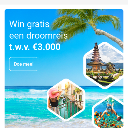
Win gratis
een droomreis
t.w.v. €3.000
Doe mee!