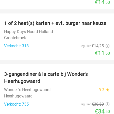
€14
,50
favorite_border
1 of 2 heat(s) karten + evt. burger naar keuze
19%
Happy Days Noord-Holland
Grootebroek
Verkocht: 313
€14
,25
Regulier
€11
,50
favorite_border
3-gangendiner à la carte bij Wonder's
10%
Heerhugowaard
Wonder´s Heerhugowaard
9.3
star
Heerhugowaard
Verkocht: 735
€38
,50
Regulier
€34
,50