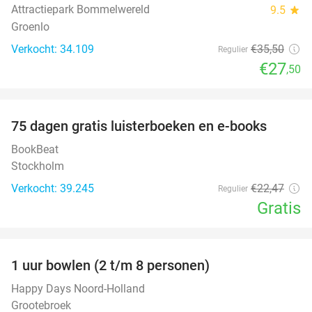
Attractiepark Bommelwereld
9.5
star
Groenlo
Verkocht: 34.109
€35
,50
Regulier
€27
,50
favorite_border
100%
75 dagen gratis luisterboeken en e-books
BookBeat
Stockholm
Verkocht: 39.245
€22
,47
Regulier
Gratis
favorite_border
1 uur bowlen (2 t/m 8 personen)
37%
Happy Days Noord-Holland
Grootebroek