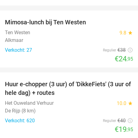
favorite_border
Mimosa-lunch bij Ten Westen
34%
Ten Westen
9.8
star
Alkmaar
Verkocht: 27
€38
Regulier
€24
,95
favorite_border
Huur e-chopper (3 uur) of 'DikkeFiets' (3 uur of
50%
hele dag) + routes
Het Ouweland Verhuur
10.0
star
De Rijp (8 km)
Verkocht: 620
€40
Regulier
€19
,95