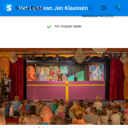
Ontdek 15.000+ deals

Het Land van Jan Klaassen
7 dagen per week beschikbaar
Bereikbaar tot 23:00
10+ miljoen leden
9,4
op basis van
205.797 reviews
Ontdek 15.000+ deals
7 dagen per week beschikbaar
10+ miljoen leden