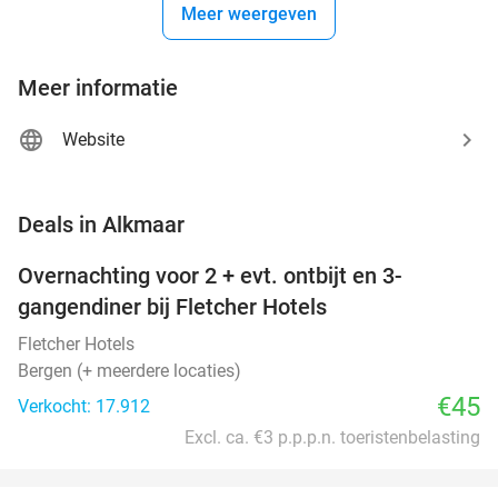
Meer weergeven
Meer informatie
Website
favorite_border
Deals in Alkmaar
Overnachting voor 2 + evt. ontbijt en 3-
gangendiner bij Fletcher Hotels
Fletcher Hotels
Bergen (+ meerdere locaties)
€45
Verkocht: 17.912
Excl. ca. €3 p.p.p.n. toeristenbelasting
favorite_border