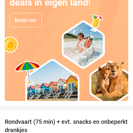
deals in eigen land
!
Bekijk hier
favorite_border
Rondvaart (75 min) + evt. snacks en onbeperkt
50%
drankjes