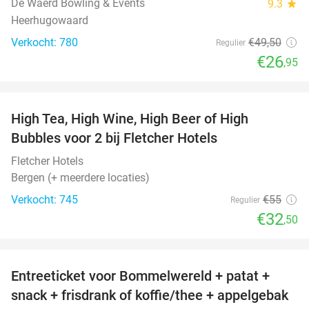
De Waerd Bowling & Events
9.3
star
Heerhugowaard
Verkocht: 780
€49
,50
Regulier
€26
,95
favorite_border
High Tea, High Wine, High Beer of High
41%
Bubbles voor 2 bij Fletcher Hotels
Fletcher Hotels
Bergen (+ meerdere locaties)
Verkocht: 745
€55
Regulier
€32
,50
favorite_border
Entreeticket voor Bommelwereld + patat +
23%
snack + frisdrank of koffie/thee + appelgebak