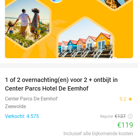
favorite_border
1 of 2 overnachting(en) voor 2 + ontbijt in
13%
Center Parcs Hotel De Eemhof
Center Parcs De Eemhof
9.2
star
Zeewolde
Verkocht: 4.575
€137
Regulier
€119
Inclusief alle bijkomende kosten