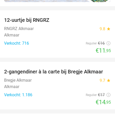
favorite_border
12-uurtje bij RNGRZ
25%
RNGRZ Alkmaar
9.8
star
Alkmaar
Verkocht: 716
€16
Regulier
€11
,95
favorite_border
2-gangendiner à la carte bij Bregje Alkmaar
12%
Bregje Alkmaar
9.7
star
Alkmaar
Verkocht: 1.186
€17
Regulier
€14
,95
favorite_border