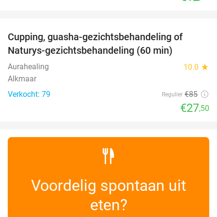
favorite_border
Cupping, guasha-gezichtsbehandeling of
68%
Naturys-gezichtsbehandeling (60 min)
Aurahealing
10.0
star
Alkmaar
Verkocht: 79
€85
Regulier
€27
,50
Voordelig spontaan uit
eten?