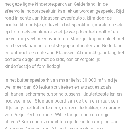
het gezelligste kinderpretpark van Gelderland. In de
sfeervolle indoorspeeltuin kan lekker worden gespeeld. Rijd
rond in echte Jan Klaassen-zweefauto's, klim door de
houten klimhuisjes, griezel in het spookhuis, maak muziek
op trommels en piano's, zoek je weg door het doolhof en
beleef nog veel meer avonturen. Maak je dag compleet met
een bezoek aan het grootste poppentheater van Nederland
en ontmoet de echte Jan Klaassen. Al ruim 40 jaar lang het
perfecte dagje uit met de kids, een onvergetelijk
kinderfeestje of familiedag!
In het buitenspeelpark van maar liefst 30.000 m² vind je
wel meer dan 60 leuke activiteiten en attracties zoals
glijbanen, schommels, springkussens, klautertoestellen en
nog veel meer. Stap aan boord van de trein en maak een
ritje langs het kabouterdorp, de kerk, de bakker, de garage
van Pietje Pech en meer. Wil je langer dan een dagje
blijven? Kom dan overnachten op de kindercamping Jan
Klaassen Dromenland. Slaap bijvoorbeeld in een