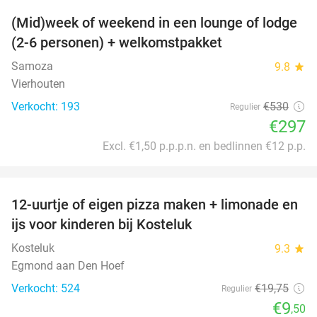
(Mid)week of weekend in een lounge of lodge
44%
(2-6 personen) + welkomstpakket
Samoza
9.8
star
Vierhouten
Verkocht: 193
€530
Regulier
€297
Excl. €1,50 p.p.p.n. en bedlinnen €12 p.p.
favorite_border
12-uurtje of eigen pizza maken + limonade en
52%
ijs voor kinderen bij Kosteluk
Kosteluk
9.3
star
Egmond aan Den Hoef
Verkocht: 524
€19
,75
Regulier
€9
,50