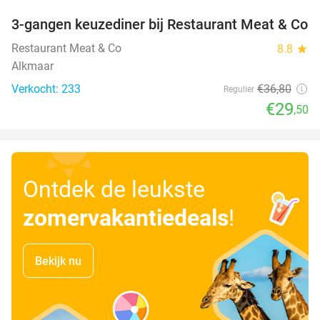
3-gangen keuzediner bij Restaurant Meat & Co
20%
Restaurant Meat & Co
8.8
star
Alkmaar
Verkocht: 233
€36
,80
Regulier
€29
,50
Ontdek de leukste
zomervakantiedeals
!
Bekijk nu