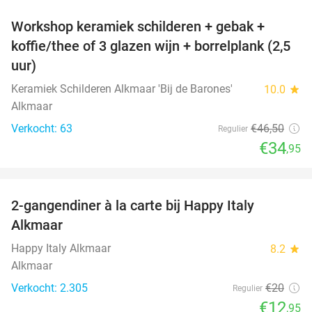
Workshop keramiek schilderen + gebak +
25%
koffie/thee of 3 glazen wijn + borrelplank (2,5
uur)
Keramiek Schilderen Alkmaar 'Bij de Barones'
10.0
star
Alkmaar
Verkocht: 63
€46
,50
Regulier
€34
,95
favorite_border
2-gangendiner à la carte bij Happy Italy
35%
Alkmaar
Happy Italy Alkmaar
8.2
star
Alkmaar
Verkocht: 2.305
€20
Regulier
€12
,95