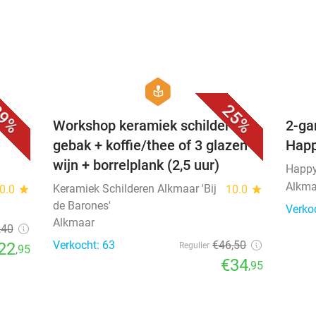
favorite_border
favorite_border
hexagon
course
9%
25%
uur
Workshop keramiek schilderen +
2-ga
gebak + koffie/thee of 3 glazen
Happ
wijn + borrelplank (2,5 uur)
Happy
Alkma
Keramiek Schilderen Alkmaar 'Bij
0.0
star
10.0
star
de Barones'
Verko
Alkmaar
,40
Verkocht: 63
€46
,50
22
Regulier
,95
€34
,95