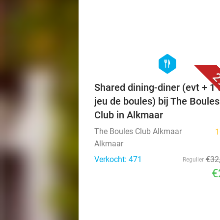
hexagon
food
2
Shared dining-diner (evt + 1 
jeu de boules) bij The Boules
Club in Alkmaar
The Boules Club Alkmaar
1
Alkmaar
Verkocht: 471
€32
Regulier
€