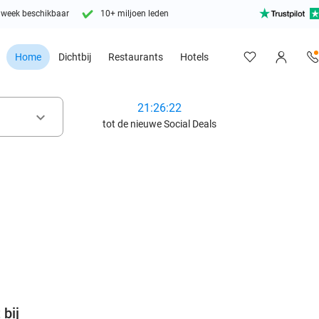
 week beschikbaar
10+ miljoen leden
Home
Dichtbij
Restaurants
Hotels
21:26:20
keyboard_arrow_down
tot de nieuwe Social Deals
favorite_border
 bij