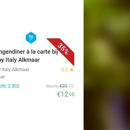
favorite_border
hexagon
food
35%
ngendiner à la carte bij
y Italy Alkmaar
 Italy Alkmaar
8.2
star
ar
cht: 2.302
€20
Regulier
€12
,95