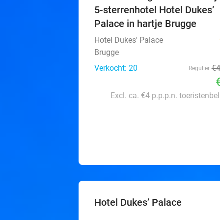
5-sterrenhotel Hotel Dukes’
Palace in hartje Brugge
Hotel Dukes' Palace
Brugge
Verkocht: 20
€
Regulier
Excl. ca. €4 p.p.p.n. toeristenbe
Hotel Dukes’ Palace