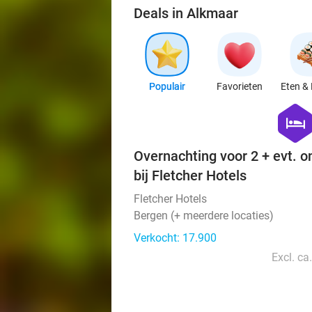
Deals in Alkmaar
Populair
Favorieten
Eten & 
hexago
hotel
Overnachting voor 2 + evt. o
bij Fletcher Hotels
Fletcher Hotels
Bergen (+ meerdere locaties)
Verkocht: 17.900
Excl. ca