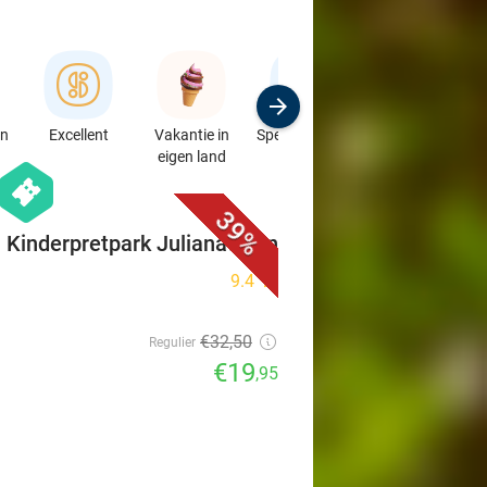
en
Excellent
Vakantie in
Speciaalzaken
Sport
eigen land
& Auto's
favorite_border
hexagon
events
39%
 Kinderpretpark Julianatoren
9.4
star
€32
,50
Regulier
€19
,95