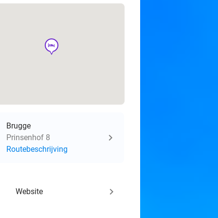
hotel
Brugge
Prinsenhof 8
Routebeschrijving
keyboard_arrow_right
Website