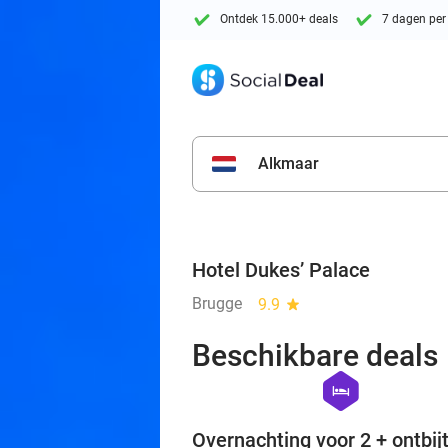
Ontdek 15.000+ deals
7 dagen per
Alkmaar
Hotel Dukes’ Palace
Brugge
9.9
star
Beschikbare deals
hexagon
hotel
Overnachting voor 2 + ontbijt