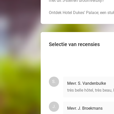
met dit 5-sterren droomverblijf!
Ontdek Hotel Dukes’ Palace; een stuk
Selectie van recensies
S.
Mevr. S. Vandenbulke
très belle hôtel, très beau, 
J.
Mevr. J. Broekmans