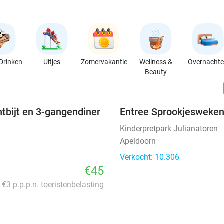
Drinken
Uitjes
Zomervakantie
Wellness &
Overnacht
Beauty
favorite_border
n
ntbijt en 3-gangendiner
Entree Sprookjesweken
Kinderpretpark Julianatoren
Apeldoorn
Verkocht: 10.306
€45
. €3 p.p.p.n. toeristenbelasting