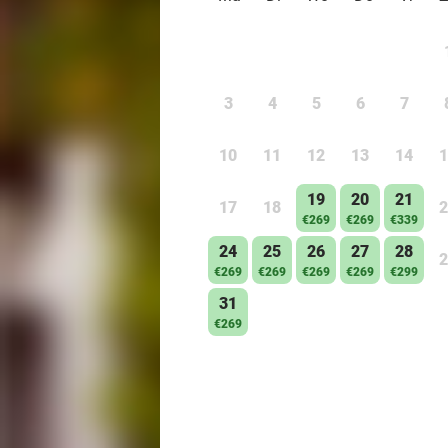
3
4
5
6
7
10
11
12
13
14
1
19
20
21
17
18
2
€269
€269
€339
24
25
26
27
28
2
€269
€269
€269
€269
€299
31
€269