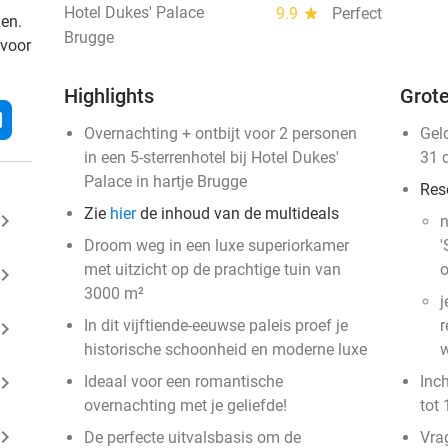
Hotel Dukes' Palace
9.9
star
Perfect
den.
Brugge
 voor
Highlights
Grote
l
Overnachting + ontbijt voor 2 personen
Gel
in een 5-sterrenhotel bij Hotel Dukes'
31 
Palace in hartje Brugge
Res
Zie
hier
de inhoud van de multideals
ard_arrow_right
n
Droom weg in een luxe superiorkamer
'
met uitzicht op de prachtige tuin van
o
ard_arrow_right
3000 m²
j
In dit vijftiende-eeuwse paleis proef je
r
ard_arrow_right
historische schoonheid en moderne luxe
w
ard_arrow_right
Ideaal voor een romantische
Inc
overnachting met je geliefde!
tot 
ard_arrow_right
De perfecte uitvalsbasis om de
Vra