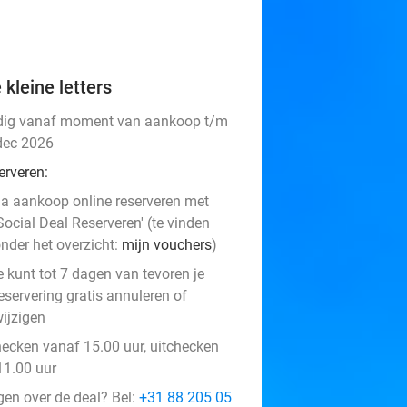
 kleine letters
dig vanaf moment van aankoop t/m
dec 2026
erveren:
a aankoop online reserveren met
Social Deal Reserveren' (te vinden
nder het overzicht:
mijn vouchers
)
e kunt tot 7 dagen van tevoren je
eservering gratis annuleren of
ijzigen
hecken vanaf 15.00 uur, uitchecken
11.00 uur
gen over de deal? Bel:
+31 88 205 05