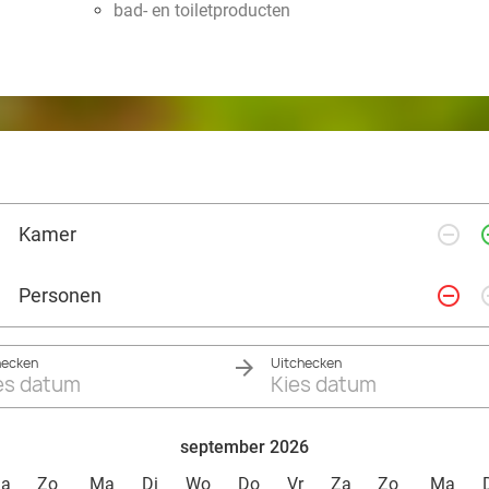
bad- en toiletproducten
remove_circle_outline
add_ci
Kamer
remove_circle_outline
add_ci
Personen
hecken
Uitchecken
es datum
Kies datum
september 2026
Za
Zo
Ma
Di
Wo
Do
Vr
Za
Zo
Ma