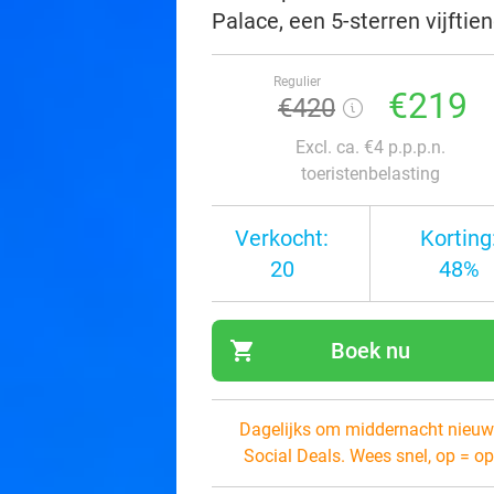
Palace, een 5-sterren vijftie
Regulier
€219
€420
Excl. ca. €4 p.p.p.n.
toeristenbelasting
Verkocht:
Korting
20
48%
shopping_cart
Boek nu
navi
Dagelijks om middernacht nieuw
Social Deals. Wees snel, op = op