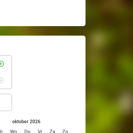
rcle_outline
rcle_outline
oktober 2026
Di
Wo
Do
Vr
Za
Zo