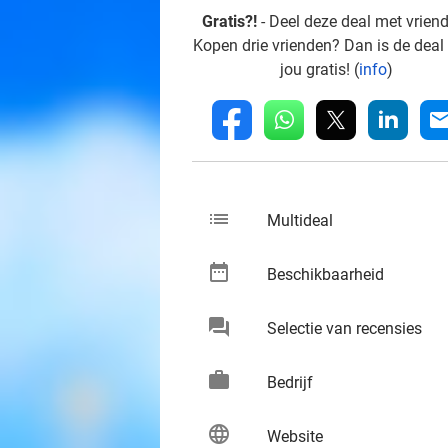
Gratis?!
- Deel deze deal met vrien
Kopen drie vrienden? Dan is de deal
jou gratis! (
info
)
whatsapp
linkedin
fb
mai
list
keybo
Multideal
date_range
keybo
Beschikbaarheid
chat
keybo
Selectie van recensies
work
keybo
Bedrijf
language
keybo
Website