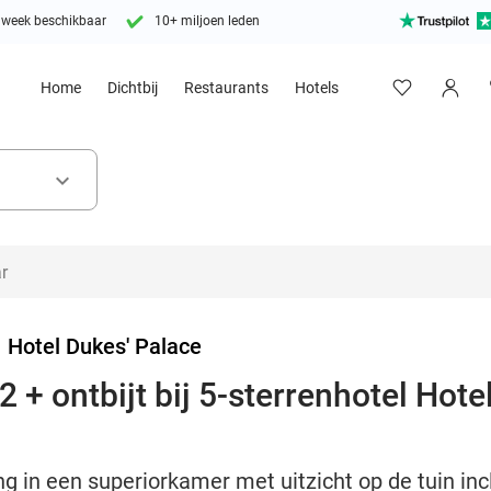
 week beschikbaar
10+ miljoen leden
Home
Dichtbij
Restaurants
Hotels
keyboard_arrow_down
>
Hotel Dukes' Palace
 + ontbijt bij 5-sterrenhotel Hote
 in een superiorkamer met uitzicht op de tuin incl