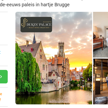
nde-eeuws paleis in hartje Brugge
:
gate_next
e
!