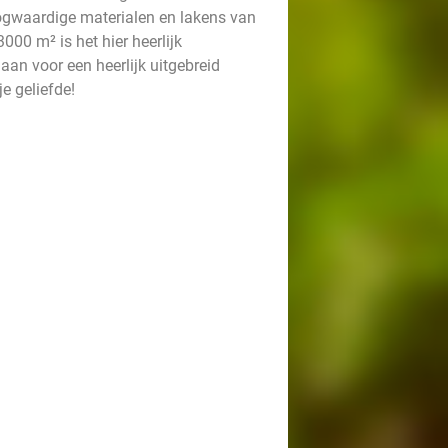
gwaardige materialen en lakens van
3000 m² is het hier heerlijk
an voor een heerlijk uitgebreid
je geliefde!