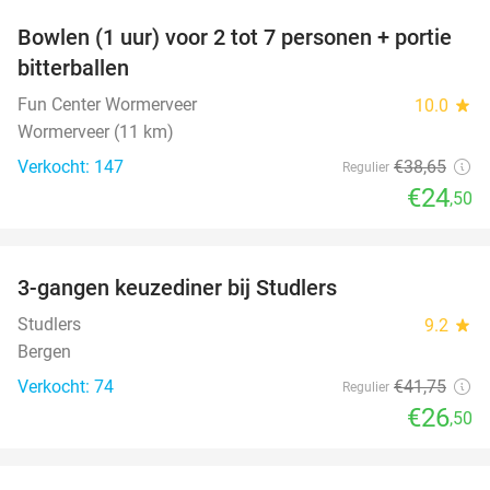
Bowlen (1 uur) voor 2 tot 7 personen + portie
37%
bitterballen
Fun Center Wormerveer
10.0
star
Wormerveer (11 km)
Verkocht: 147
€38
,65
Regulier
€24
,50
favorite_border
3-gangen keuzediner bij Studlers
37%
Studlers
9.2
star
Bergen
Verkocht: 74
€41
,75
Regulier
€26
,50
favorite_border