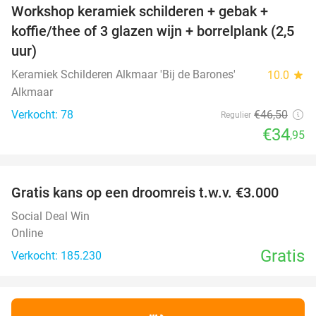
Workshop keramiek schilderen + gebak +
25%
koffie/thee of 3 glazen wijn + borrelplank (2,5
uur)
Keramiek Schilderen Alkmaar 'Bij de Barones'
10.0
star
Alkmaar
Verkocht: 78
€46
,50
Regulier
€34
,95
favorite_border
Gratis kans op een droomreis t.w.v. €3.000
Social Deal Win
Online
Gratis
Verkocht: 185.230