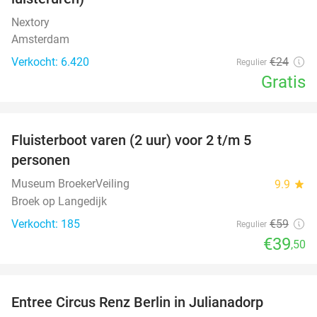
Nextory
Amsterdam
Verkocht: 6.420
€24
Regulier
Gratis
favorite_border
Fluisterboot varen (2 uur) voor 2 t/m 5
33%
personen
Museum BroekerVeiling
9.9
star
Broek op Langedijk
Verkocht: 185
€59
Regulier
€39
,50
favorite_border
Entree Circus Renz Berlin in Julianadorp
37%