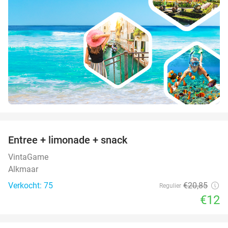
favorite_border
Entree + limonade + snack
42%
VintaGame
Alkmaar
Verkocht: 75
€20
,85
Regulier
€12
favorite_border