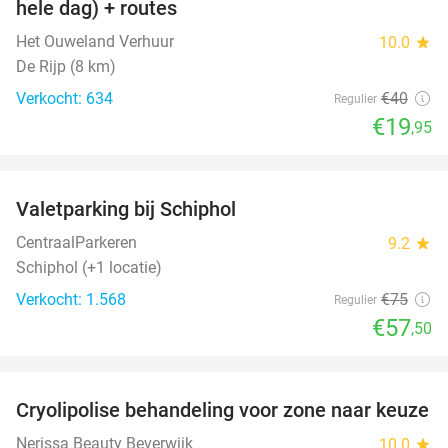
hele dag) + routes
Het Ouweland Verhuur
10.0
star
De Rijp (8 km)
Verkocht: 634
€40
Regulier
€19
,95
favorite_border
Valetparking bij Schiphol
23%
CentraalParkeren
9.2
star
Schiphol (+1 locatie)
Verkocht: 1.568
€75
Regulier
€57
,50
favorite_border
Cryolipolise behandeling voor zone naar keuze
51%
Nerissa Beauty Beverwijk
10.0
star