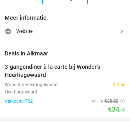
Meer informatie
Website
favorite_border
Deals in Alkmaar
3-gangendiner à la carte bij Wonder's
10%
Heerhugowaard
Wonder´s Heerhugowaard
9.3
star
Heerhugowaard
Verkocht: 762
€38
,50
Regulier
€34
,50
favorite_border