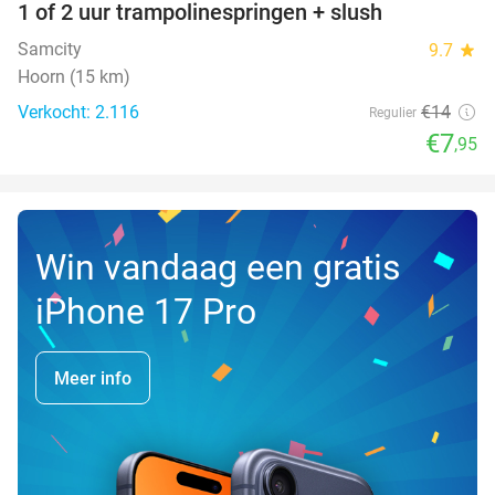
1 of 2 uur trampolinespringen + slush
43%
Samcity
9.7
star
Hoorn (15 km)
Verkocht: 2.116
€14
Regulier
€7
,95
Win vandaag een gratis
iPhone 17 Pro
Meer info