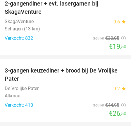
2-gangendiner + evt. lasergamen bij
35%
SkagaVenture
SkagaVenture
9.6
star
Schagen (13 km)
Verkocht: 832
€30
,05
Regulier
€19
,50
favorite_border
3-gangen keuzediner + brood bij De Vrolijke
41%
Pater
De Vrolijke Pater
9.2
star
Alkmaar
Verkocht: 410
€44
,95
Regulier
€26
,50
favorite_border