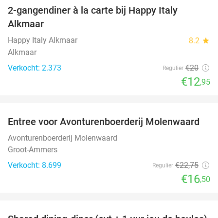
2-gangendiner à la carte bij Happy Italy
35%
Alkmaar
Happy Italy Alkmaar
8.2
star
Alkmaar
Verkocht: 2.373
€20
Regulier
€12
,95
favorite_border
Entree voor Avonturenboerderij Molenwaard
27%
Avonturenboerderij Molenwaard
Groot-Ammers
Verkocht: 8.699
€22
,75
Regulier
€16
,50
favorite_border