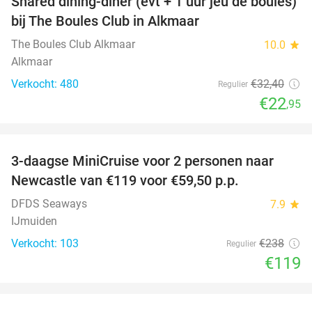
Shared dining-diner (evt + 1 uur jeu de boules)
29%
bij The Boules Club in Alkmaar
The Boules Club Alkmaar
10.0
star
Alkmaar
Verkocht: 480
€32
,40
Regulier
€22
,95
favorite_border
3-daagse MiniCruise voor 2 personen naar
50%
Newcastle van €119 voor €59,50 p.p.
DFDS Seaways
7.9
star
IJmuiden
Verkocht: 103
€238
Regulier
€119
favorite_border