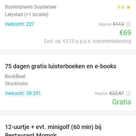
Buytenplaets Suydersee
9.6
star
Lelystad (+1 locatie)
Verkocht: 227
€113
Regulier
€69
Excl. ca. €3,10 p.p.p.n. toeristenbelasting
favorite_border
100%
75 dagen gratis luisterboeken en e-books
BookBeat
Stockholm
Verkocht: 39.291
€22
,47
Regulier
Gratis
favorite_border
12-uurtje + evt. minigolf (60 min) bij
31%
Restaurant Momo's