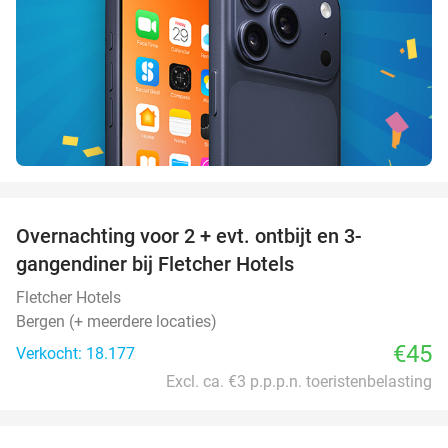
favorite_border
Overnachting voor 2 + evt. ontbijt en 3-
gangendiner bij Fletcher Hotels
Fletcher Hotels
Bergen (+ meerdere locaties)
€45
Verkocht: 18.177
Excl. ca. €3 p.p.p.n. toeristenbelasting
favorite_border