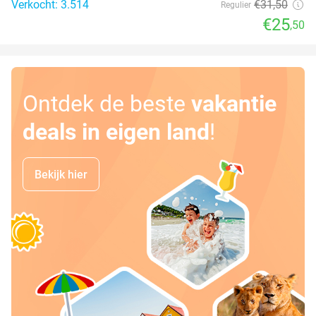
Verkocht: 3.514
€31
,50
Regulier
€25
,50
Ontdek de beste
vakantie
deals in eigen land
!
Bekijk hier