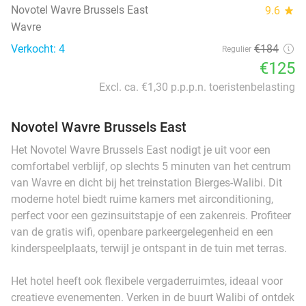
Novotel Wavre Brussels East
9.6
star
Wavre
Verkocht: 4
€184
Regulier
€125
Excl. ca. €1,30 p.p.p.n. toeristenbelasting
Novotel Wavre Brussels East
Het Novotel Wavre Brussels East nodigt je uit voor een
comfortabel verblijf, op slechts 5 minuten van het centrum
van Wavre en dicht bij het treinstation Bierges-Walibi. Dit
moderne hotel biedt ruime kamers met airconditioning,
perfect voor een gezinsuitstapje of een zakenreis. Profiteer
van de gratis wifi, openbare parkeergelegenheid en een
kinderspeelplaats, terwijl je ontspant in de tuin met terras.
Het hotel heeft ook flexibele vergaderruimtes, ideaal voor
creatieve evenementen. Verken in de buurt Walibi of ontdek