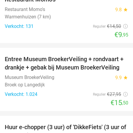
Restaurant Momo's
9.8
star
Warmenhuizen (7 km)
Verkocht: 131
€14
,50
Regulier
€9
,95
favorite_border
Entree Museum BroekerVeiling + rondvaart +
45%
drankje + gebak bij Museum BroekerVeiling
Museum BroekerVeiling
9.9
star
Broek op Langedijk
Verkocht: 1.024
€27
,95
Regulier
€15
,50
favorite_border
Huur e-chopper (3 uur) of 'DikkeFiets' (3 uur of
50%