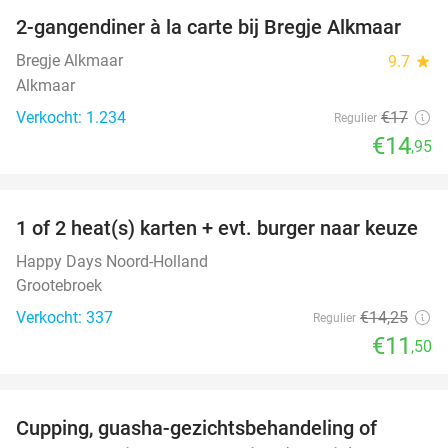
2-gangendiner à la carte bij Bregje Alkmaar
12%
Bregje Alkmaar
9.7
star
Alkmaar
Verkocht: 1.234
€17
Regulier
€14
,95
favorite_border
1 of 2 heat(s) karten + evt. burger naar keuze
19%
Happy Days Noord-Holland
Grootebroek
Verkocht: 337
€14
,25
Regulier
€11
,50
favorite_border
Cupping, guasha-gezichtsbehandeling of
68%