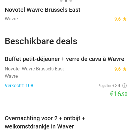
Novotel Wavre Brussels East
Wavre
9.6
star
Beschikbare deals
favorite_border
Buffet petit-déjeuner + verre de cava à Wavre
Novotel Wavre Brussels East
9.6
star
Wavre
Verkocht: 108
€34
Regulier
€16
,90
favorite_border
Overnachting voor 2 + ontbijt +
welkomstdrankje in Waver