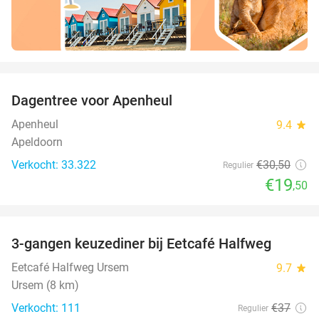
favorite_border
Dagentree voor Apenheul
36%
Apenheul
9.4
star
Apeldoorn
Verkocht: 33.322
€30
,50
Regulier
€19
,50
favorite_border
3-gangen keuzediner bij Eetcafé Halfweg
30%
Eetcafé Halfweg Ursem
9.7
star
Ursem (8 km)
Verkocht: 111
€37
Regulier