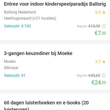
Entree voor indoor kinderspeelparadijs Ballorig
32%
Ballorig Nederland
8.8
star
Heerhugowaard (+21 locaties)
Verkocht: 4.745
€10
,95
Regulier
€7
,50
favorite_border
3-gangen keuzediner bij Moeke
40%
Moeke
9.3
star
Alkmaar
Verkocht: 41
€40
,65
Regulier
€24
,50
favorite_border
100%
60 dagen luisterboeken en e-books (20
luisteruren)