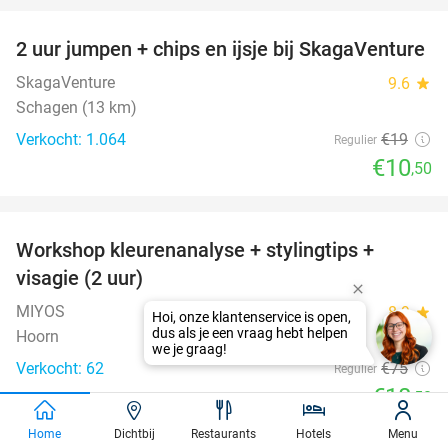
2 uur jumpen + chips en ijsje bij SkagaVenture
45%
SkagaVenture
9.6
star
Schagen (13 km)
Verkocht: 1.064
€19
Regulier
€10
,50
favorite_border
Workshop kleurenanalyse + stylingtips +
75%
visagie (2 uur)
MIYOS
8.9
star
Hoi, onze klantenservice is open,
dus als je een vraag hebt helpen
Hoorn
we je graag!
Verkocht: 62
€75
Regulier
€18
,50
favorite_border
Home
Dichtbij
Restaurants
Hotels
Menu