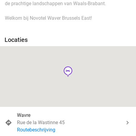
de prachtige landschappen van Waals-Brabant.
Welkom bij Novotel Waver Brussels East!
Locaties
hotel
Wavre
Rue de la Wastinne 45
Routebeschrijving