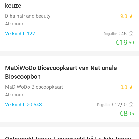
keuze
Diba hair and beauty
9.3
star
Alkmaar
Verkocht: 122
€45
Regulier
€19
,50
favorite_border
MaDiWoDo Bioscoopkaart van Nationale
31%
Bioscoopbon
MaDiWoDo Bioscoopkaart
8.8
star
Alkmaar
Verkocht: 20.543
€12
,90
Regulier
€8
,95
favorite_border
Onbeperkt tapas + nagerecht bij La Isla Tapas