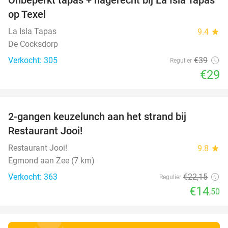
26%
op Texel
La Isla Tapas
9.4
star
De Cocksdorp
Verkocht: 305
€39
Regulier
€29
favorite_border
2-gangen keuzelunch aan het strand bij
35%
Restaurant Jooi!
Restaurant Jooi!
9.8
star
Egmond aan Zee (7 km)
Verkocht: 363
€22
,15
Regulier
€14
,50