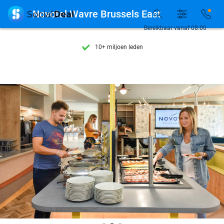
Ontdek 15.000+ deals

Novotel Wavre Brussels East
7 dagen per week beschikbaar
Bereikbaar vanaf 08:00
10+ miljoen leden
9,4
op basis van
206.115 reviews
Ontdek 15.000+ deals
7 dagen per week beschikbaar
10+ miljoen leden