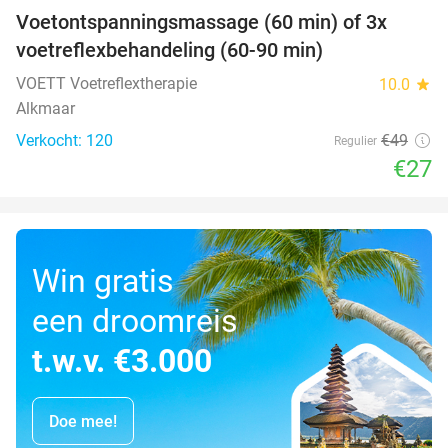
Voetontspanningsmassage (60 min) of 3x
45%
SOLD
voetreflexbehandeling (60-90 min)
OUT
VOETT Voetreflextherapie
10.0
star
Alkmaar
Verkocht: 120
€49
Regulier
€27
Win gratis
een droomreis
t.w.v. €3.000
Doe mee!