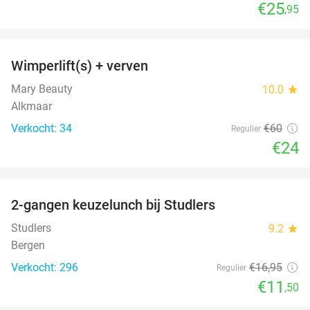
€25
,95
favorite_border
Wimperlift(s) + verven
60%
Mary Beauty
10.0
star
Alkmaar
Verkocht: 34
€60
Regulier
€24
favorite_border
2-gangen keuzelunch bij Studlers
32%
Studlers
9.2
star
Bergen
Verkocht: 296
€16
,95
Regulier
€11
,50
favorite_border