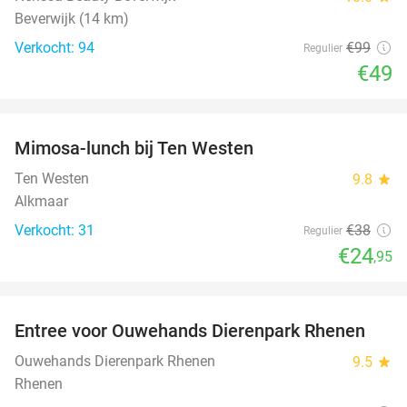
Beverwijk (14 km)
Verkocht: 94
€99
Regulier
€49
favorite_border
Mimosa-lunch bij Ten Westen
34%
Ten Westen
9.8
star
Alkmaar
Verkocht: 31
€38
Regulier
€24
,95
favorite_border
Entree voor Ouwehands Dierenpark Rhenen
19%
Ouwehands Dierenpark Rhenen
9.5
star
Rhenen