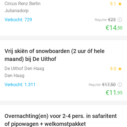
Circus Renz Berlin
9.1
star
Julianadorp
Verkocht: 729
€23
Regulier
€14
,50
favorite_border
Vrij skiën of snowboarden (2 uur óf hele
32%
maand) bij De Uithof
De Uithof Den Haag
9.0
star
Den Haag
Verkocht: 1.311
€17
,50
Regulier
€11
,95
favorite_border
Overnachting(en) voor 2-4 pers. in safaritent
39%
of pipowagen + welkomstpakket