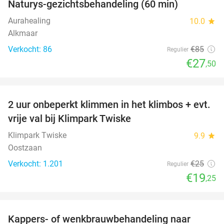
Naturys-gezichtsbehandeling (60 min)
Aurahealing
10.0
star
Alkmaar
Verkocht: 86
€85
Regulier
€27
,50
favorite_border
2 uur onbeperkt klimmen in het klimbos + evt.
23%
vrije val bij Klimpark Twiske
Klimpark Twiske
9.9
star
Oostzaan
Verkocht: 1.201
€25
Regulier
€19
,25
favorite_border
Kappers- of wenkbrauwbehandeling naar
57%