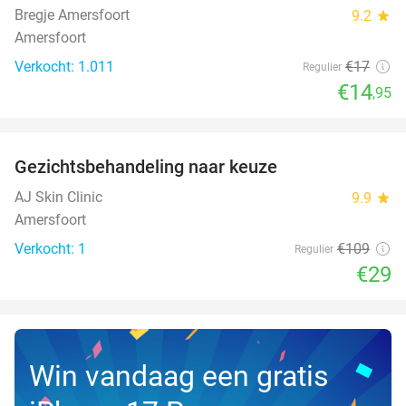
Bregje Amersfoort
9.2
star
Amersfoort
Verkocht: 1.011
€17
Regulier
€14
,95
favorite_border
Gezichtsbehandeling naar keuze
73%
NEW
TODAY
AJ Skin Clinic
9.9
star
Amersfoort
Verkocht: 1
€109
Regulier
€29
Win vandaag een gratis