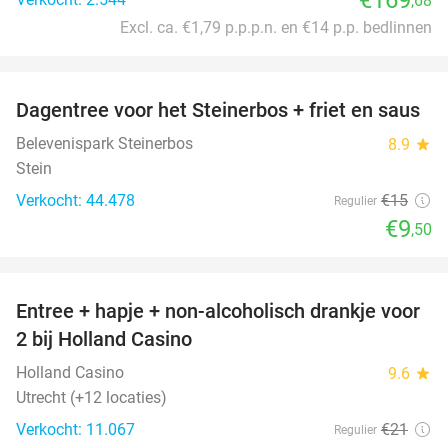
,68
Excl. ca. €1,79 p.p.p.n. en €14 p.p. bedlinnen
favorite_border
Dagentree voor het Steinerbos + friet en saus
37%
Belevenispark Steinerbos
8.9
star
Stein
Verkocht: 44.478
€15
Regulier
€9
,50
favorite_border
Entree + hapje + non-alcoholisch drankje voor
52%
2 bij Holland Casino
Holland Casino
9.6
star
Utrecht (+12 locaties)
Verkocht: 11.067
€21
Regulier