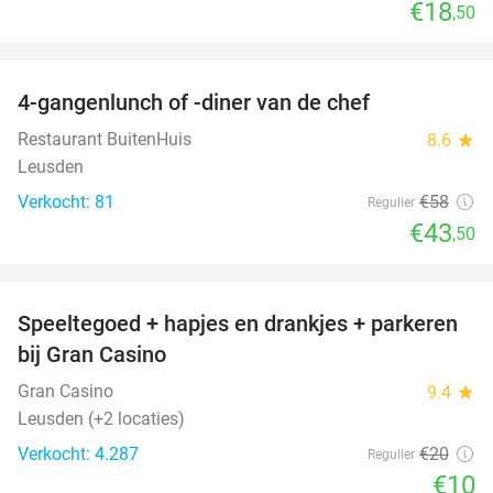
€18
,50
favorite_border
4-gangenlunch of -diner van de chef
25%
Restaurant BuitenHuis
8.6
star
Leusden
Verkocht: 81
€58
Regulier
€43
,50
favorite_border
Speeltegoed + hapjes en drankjes + parkeren
50%
bij Gran Casino
Gran Casino
9.4
star
Leusden (+2 locaties)
Verkocht: 4.287
€20
Regulier
€10