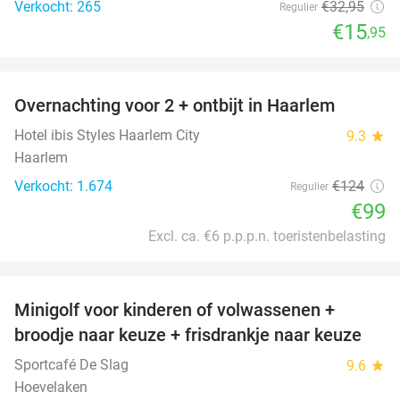
Verkocht: 265
€32
,95
Regulier
€15
,95
favorite_border
Overnachting voor 2 + ontbijt in Haarlem
20%
Hotel ibis Styles Haarlem City
9.3
star
Haarlem
Verkocht: 1.674
€124
Regulier
€99
Excl. ca. €6 p.p.p.n. toeristenbelasting
favorite_border
Minigolf voor kinderen of volwassenen +
39%
broodje naar keuze + frisdrankje naar keuze
Sportcafé De Slag
9.6
star
Hoevelaken