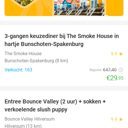
favorite_border
3-gangen keuzediner bij The Smoke House in
37%
hartje Bunschoten-Spakenburg
The Smoke House
9.9
star
Bunschoten-Spakenburg (8 km)
Verkocht: 163
€47
,40
Regulier
€29
,95
favorite_border
Entree Bounce Valley (2 uur) + sokken +
46%
verkoelende slush puppy
Bounce Valley Hilversum
9.4
star
Hilversum (13 km)