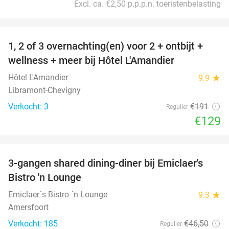
Excl. ca. €2,50 p.p.p.n. toeristenbelasting
favorite_border
1, 2 of 3 overnachting(en) voor 2 + ontbijt +
32%
NEW
wellness + meer bij Hôtel L'Amandier
TODAY
Hôtel L'Amandier
9.9
star
Libramont-Chevigny
Verkocht: 3
€191
Regulier
€129
favorite_border
3-gangen shared dining-diner bij Emiclaer's
48%
Bistro 'n Lounge
Emiclaer´s Bistro ´n Lounge
9.3
star
Amersfoort
Verkocht: 185
€46
,50
Regulier