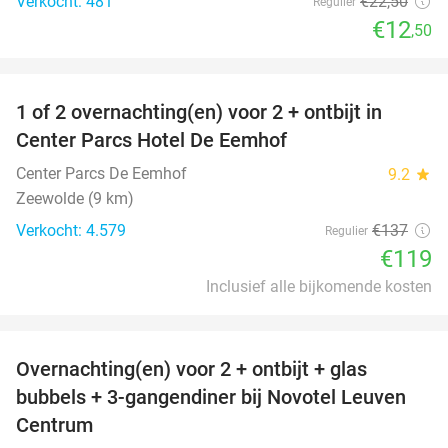
Verkocht: 481
€22
,50
Regulier
€12
,50
favorite_border
1 of 2 overnachting(en) voor 2 + ontbijt in
13%
Center Parcs Hotel De Eemhof
Center Parcs De Eemhof
9.2
star
Zeewolde (9 km)
Verkocht: 4.579
€137
Regulier
€119
Inclusief alle bijkomende kosten
favorite_border
Overnachting(en) voor 2 + ontbijt + glas
29%
bubbels + 3-gangendiner bij Novotel Leuven
Centrum