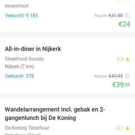
Amersfoort
Verkocht: 9.185
€31
,50
Regulier
€24
favorite_border
All-in-diner in Nijkerk
20%
Streetfood Society
9.9
star
Nijkerk (7 km)
Verkocht: 576
€49
,95
Regulier
€39
,95
favorite_border
Wandelarrangement incl. gebak en 2-
36%
gangenlunch bij De Koning
De Koning Terschuur
9.7
star