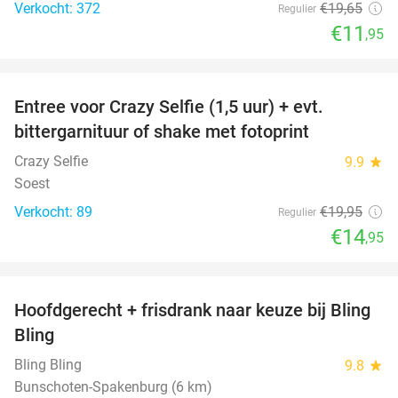
Verkocht: 372
€19
,65
Regulier
€11
,95
favorite_border
Entree voor Crazy Selfie (1,5 uur) + evt.
25%
bittergarnituur of shake met fotoprint
Crazy Selfie
9.9
star
Soest
Verkocht: 89
€19
,95
Regulier
€14
,95
favorite_border
Hoofdgerecht + frisdrank naar keuze bij Bling
39%
Bling
Bling Bling
9.8
star
Bunschoten-Spakenburg (6 km)