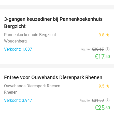
favorite_border
3-gangen keuzediner bij Pannenkoekenhuis
42%
Bergzicht
Pannenkoekenhuis Bergzicht
9.8
star
Woudenberg
Verkocht: 1.087
€30
,15
Regulier
€17
,50
favorite_border
Entree voor Ouwehands Dierenpark Rhenen
19%
Ouwehands Dierenpark Rhenen
9.5
star
Rhenen
Verkocht: 3.947
€31
,50
Regulier
€25
,50