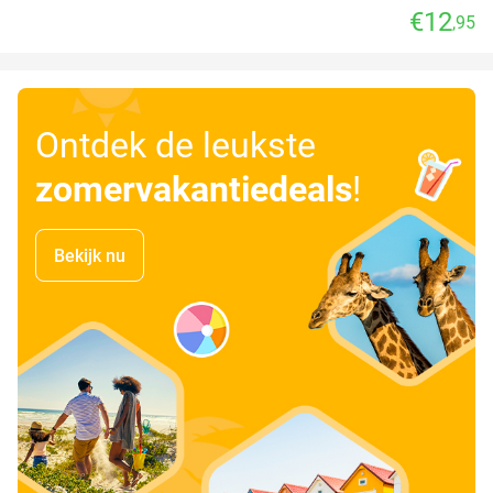
€12
,95
Ontdek de leukste
zomervakantiedeals
!
Bekijk nu