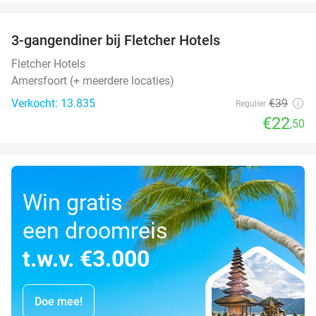
favorite_border
3-gangendiner bij Fletcher Hotels
42%
Fletcher Hotels
Amersfoort (+ meerdere locaties)
Verkocht: 13.835
€39
Regulier
€22
,50
Win gratis
een droomreis
t.w.v. €3.000
Doe mee!