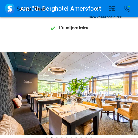
Ontdek 15.000+ deals

Amrâth Berghotel Amersfoort
7 dagen per week beschikbaar
Bereikbaar tot 21:00
10+ miljoen leden
9,4
op basis van
206.264 reviews
Ontdek 15.000+ deals
7 dagen per week beschikbaar
10+ miljoen leden