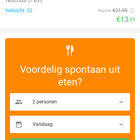
Terschuur (7 km)
Verkocht: 52
€21
,95
Regulier
€13
,95
Voordelig spontaan uit
eten?