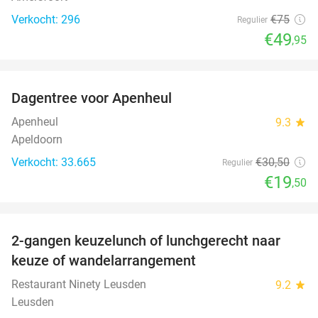
Verkocht: 296
€75
Regulier
€49
,95
favorite_border
Dagentree voor Apenheul
36%
Apenheul
9.3
star
Apeldoorn
Verkocht: 33.665
€30
,50
Regulier
€19
,50
favorite_border
2-gangen keuzelunch of lunchgerecht naar
39%
keuze of wandelarrangement
Restaurant Ninety Leusden
9.2
star
Leusden