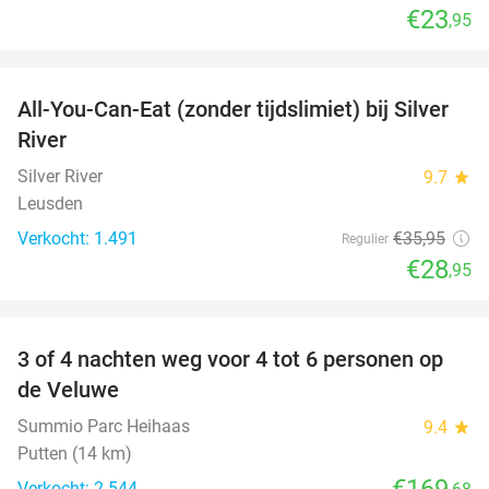
€23
,95
favorite_border
All-You-Can-Eat (zonder tijdslimiet) bij Silver
19%
River
Silver River
9.7
star
Leusden
Verkocht: 1.491
€35
,95
Regulier
€28
,95
favorite_border
3 of 4 nachten weg voor 4 tot 6 personen op
de Veluwe
Summio Parc Heihaas
9.4
star
Putten (14 km)
€169
Verkocht: 2.544