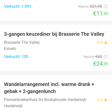
Verkocht: 1.891
€21
,95
Regulier
€11
,95
favorite_border
3-gangen keuzediner bij Brasserie The Valley
42%
Brasserie The Valley
9.9
star
Ermelo
Verkocht: 100
€43
Regulier
€24
,95
favorite_border
Wandelarrangement incl. warme drank +
52%
gebak + 2-gangenlunch
Pannenkoekenhuis De Boskabouter Harderwijk
9.3
star
Harderwijk