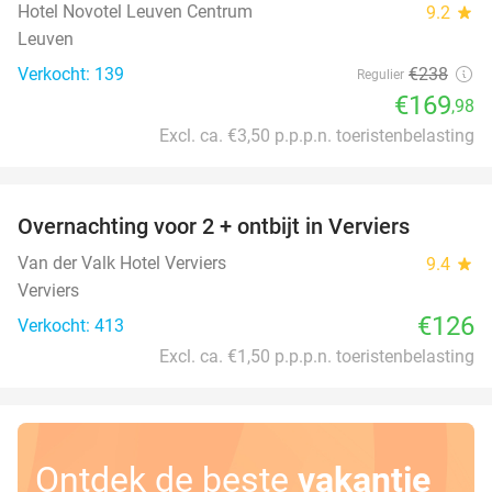
Hotel Novotel Leuven Centrum
9.2
star
Leuven
Verkocht: 139
€238
Regulier
€169
,98
Excl. ca. €3,50 p.p.p.n. toeristenbelasting
favorite_border
Overnachting voor 2 + ontbijt in Verviers
Van der Valk Hotel Verviers
9.4
star
Verviers
€126
Verkocht: 413
Excl. ca. €1,50 p.p.p.n. toeristenbelasting
Ontdek de beste
vakantie