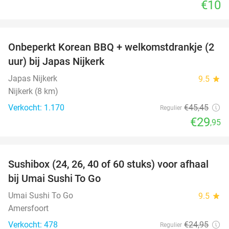
€10
favorite_border
Onbeperkt Korean BBQ + welkomstdrankje (2
34%
uur) bij Japas Nijkerk
Japas Nijkerk
9.5
star
Nijkerk (8 km)
Verkocht: 1.170
€45
,45
Regulier
€29
,95
favorite_border
Sushibox (24, 26, 40 of 60 stuks) voor afhaal
48%
bij Umai Sushi To Go
Umai Sushi To Go
9.5
star
Amersfoort
Verkocht: 478
€24
,95
Regulier