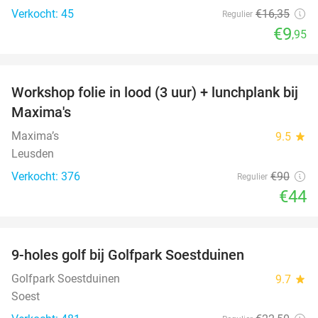
Verkocht: 45
€16
,35
Regulier
€9
,95
favorite_border
Workshop folie in lood (3 uur) + lunchplank bij
51%
Maxima's
Maxima’s
9.5
star
Leusden
Verkocht: 376
€90
Regulier
€44
favorite_border
9-holes golf bij Golfpark Soestduinen
44%
Golfpark Soestduinen
9.7
star
Soest