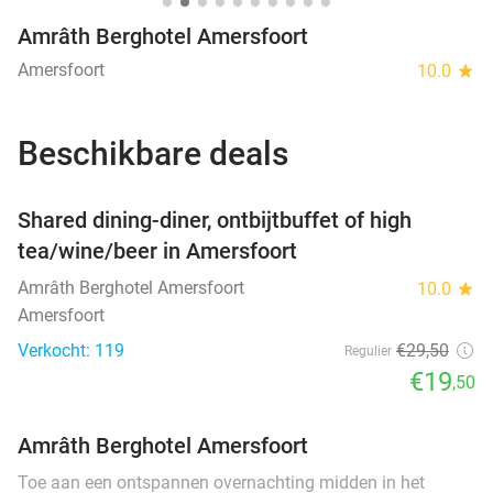
Amrâth Berghotel Amersfoort
Amersfoort
10.0
star
Beschikbare deals
favorite_border
Shared dining-diner, ontbijtbuffet of high
tea/wine/beer in Amersfoort
Amrâth Berghotel Amersfoort
10.0
star
Amersfoort
Verkocht: 119
€29
,50
Regulier
€19
,50
Amrâth Berghotel Amersfoort
Toe aan een ontspannen overnachting midden in het