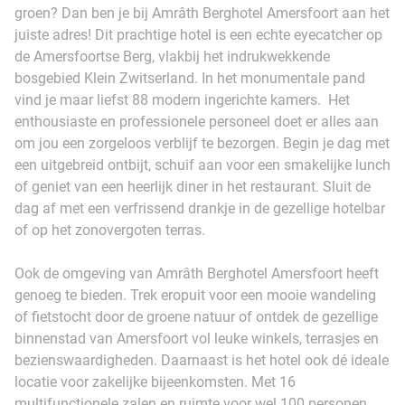
groen? Dan ben je bij Amrâth Berghotel Amersfoort aan het
juiste adres! Dit prachtige hotel is een echte eyecatcher op
de Amersfoortse Berg, vlakbij het indrukwekkende
bosgebied Klein Zwitserland. In het monumentale pand
vind je maar liefst 88 modern ingerichte kamers. Het
enthousiaste en professionele personeel doet er alles aan
om jou een zorgeloos verblijf te bezorgen. Begin je dag met
een uitgebreid ontbijt, schuif aan voor een smakelijke lunch
of geniet van een heerlijk diner in het restaurant. Sluit de
dag af met een verfrissend drankje in de gezellige hotelbar
of op het zonovergoten terras.
Ook de omgeving van Amrâth Berghotel Amersfoort heeft
genoeg te bieden. Trek eropuit voor een mooie wandeling
of fietstocht door de groene natuur of ontdek de gezellige
binnenstad van Amersfoort vol leuke winkels, terrasjes en
bezienswaardigheden. Daarnaast is het hotel ook dé ideale
locatie voor zakelijke bijeenkomsten. Met 16
multifunctionele zalen en ruimte voor wel 100 personen