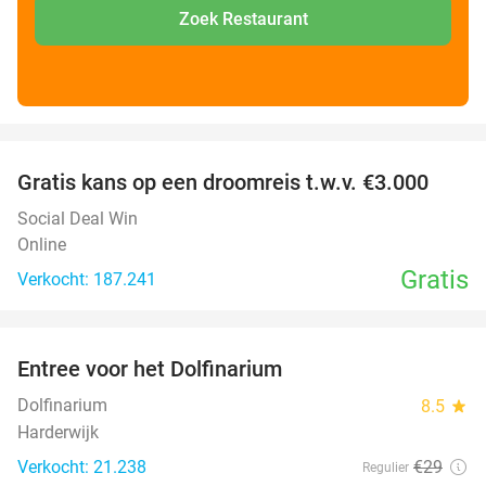
Zoek Restaurant
favorite_border
Gratis kans op een droomreis t.w.v. €3.000
Social Deal Win
Online
Gratis
Verkocht: 187.241
favorite_border
Entree voor het Dolfinarium
36%
Dolfinarium
8.5
star
Harderwijk
Verkocht: 21.238
€29
Regulier