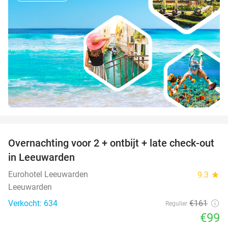
favorite_border
Overnachting voor 2 + ontbijt + late check-out
39%
in Leeuwarden
Eurohotel Leeuwarden
9.3
star
Leeuwarden
Verkocht: 634
€161
Regulier
€99