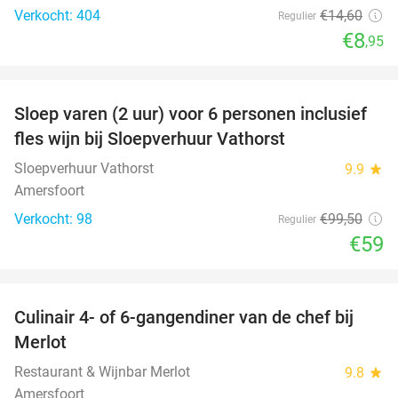
Verkocht: 404
€14
,60
Regulier
€8
,95
favorite_border
Sloep varen (2 uur) voor 6 personen inclusief
41%
fles wijn bij Sloepverhuur Vathorst
Sloepverhuur Vathorst
9.9
star
Amersfoort
Verkocht: 98
€99
,50
Regulier
€59
favorite_border
Culinair 4- of 6-gangendiner van de chef bij
33%
Merlot
Restaurant & Wijnbar Merlot
9.8
star
Amersfoort