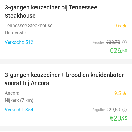
3-gangen keuzediner bij Tennessee
32%
Steakhouse
Tennessee Steakhouse
9.6
star
Harderwijk
Verkocht: 512
€38
,70
Regulier
€26
,50
favorite_border
3-gangen keuzediner + brood en kruidenboter
29%
vooraf bij Ancora
Ancora
9.5
star
Nijkerk (7 km)
Verkocht: 354
€29
,50
Regulier
€20
,95
favorite_border