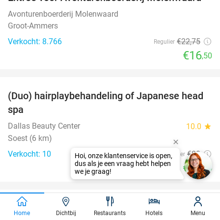
27%
Avonturenboerderij Molenwaard
Groot-Ammers
Verkocht: 8.766
€22
,75
Regulier
€16
,50
favorite_border
(Duo) hairplaybehandeling of Japanese head
38%
spa
Dallas Beauty Center
10.0
star
Soest (6 km)
Verkocht: 10
€80
Regulier
€49
,95
favorite_border
3-gangen keuzediner bij De Koning
29%
Home
Dichtbij
Restaurants
Hotels
Menu