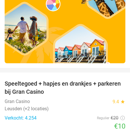
favorite_border
Speeltegoed + hapjes en drankjes + parkeren
50%
bij Gran Casino
Gran Casino
9.4
star
Leusden (+2 locaties)
Verkocht: 4.254
€20
Regulier
€10