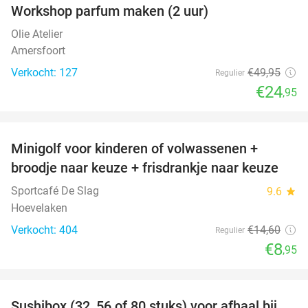
Workshop parfum maken (2 uur)
50%
Olie Atelier
Amersfoort
Verkocht: 127
€49
,95
Regulier
€24
,95
favorite_border
Minigolf voor kinderen of volwassenen +
39%
broodje naar keuze + frisdrankje naar keuze
Sportcafé De Slag
9.6
star
Hoevelaken
Verkocht: 404
€14
,60
Regulier
€8
,95
favorite_border
Sushibox (32, 56 of 80 stuks) voor afhaal bij