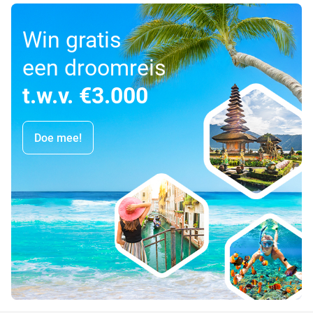
Win gratis
een droomreis
t.w.v. €3.000
Doe mee!