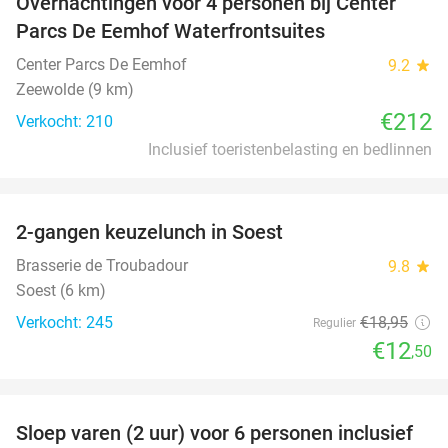
Overnachtingen voor 4 personen bij Center
Parcs De Eemhof Waterfrontsuites
Center Parcs De Eemhof
9.2
star
Zeewolde (9 km)
€212
Verkocht: 210
Inclusief toeristenbelasting en bedlinnen
favorite_border
2-gangen keuzelunch in Soest
34%
Brasserie de Troubadour
9.8
star
Soest (6 km)
Verkocht: 245
€18
,95
Regulier
€12
,50
favorite_border
Sloep varen (2 uur) voor 6 personen inclusief
41%