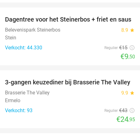
favorite_border
Dagentree voor het Steinerbos + friet en saus
37%
Belevenispark Steinerbos
8.9
star
Stein
Verkocht: 44.330
€15
Regulier
€9
,50
favorite_border
3-gangen keuzediner bij Brasserie The Valley
42%
Brasserie The Valley
9.9
star
Ermelo
Verkocht: 93
€43
Regulier
€24
,95
favorite_border