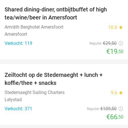
Shared dining-diner, ontbijtbuffet of high
34%
tea/wine/beer in Amersfoort
Amrâth Berghotel Amersfoort
10.0
star
Amersfoort
Verkocht: 119
€29
,50
Regulier
€19
,50
favorite_border
Zeiltocht op de Stedemaeght + lunch +
39%
koffie/thee + snacks
Stedemaeght Sailing Charters
9.6
star
Lelystad
Verkocht: 371
€109
,50
Regulier
€66
,50
favorite_border