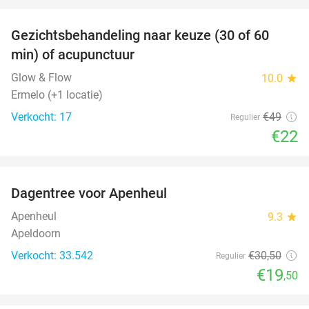
favorite_border
Gezichtsbehandeling naar keuze (30 of 60
55%
min) of acupunctuur
Glow & Flow
10.0
star
Ermelo (+1 locatie)
Verkocht: 17
€49
Regulier
€22
favorite_border
Dagentree voor Apenheul
36%
Apenheul
9.3
star
Apeldoorn
Verkocht: 33.542
€30
,50
Regulier
€19
,50
favorite_border