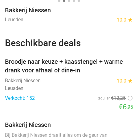
Bakkerij Niessen
Leusden
10.0
star
Beschikbare deals
favorite_border
Broodje naar keuze + kaasstengel + warme
drank voor afhaal of dine-in
Bakkerij Niessen
10.0
star
Leusden
Verkocht: 152
€12
,25
Regulier
€6
,95
Bakkerij Niessen
Bij Bakkerij Niessen draait alles om de geur van