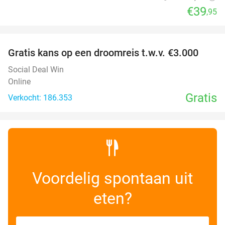
€39
,95
favorite_border
Gratis kans op een droomreis t.w.v. €3.000
Social Deal Win
Online
Gratis
Verkocht: 186.353
Voordelig spontaan uit
eten?