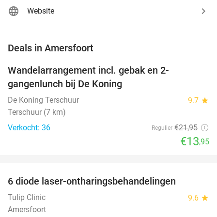
Website
favorite_border
Deals in Amersfoort
Wandelarrangement incl. gebak en 2-
36%
NEW
gangenlunch bij De Koning
TODAY
De Koning Terschuur
9.7
star
Terschuur (7 km)
Verkocht: 36
€21
,95
Regulier
€13
,95
favorite_border
6 diode laser-ontharingsbehandelingen
77%
NEW
TODAY
Tulip Clinic
9.6
star
Amersfoort