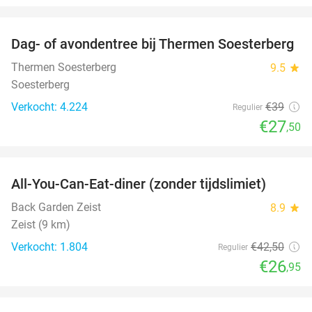
favorite_border
Dag- of avondentree bij Thermen Soesterberg
29%
Thermen Soesterberg
9.5
star
Soesterberg
Verkocht: 4.224
€39
Regulier
€27
,50
favorite_border
All-You-Can-Eat-diner (zonder tijdslimiet)
37%
Back Garden Zeist
8.9
star
Zeist (9 km)
Verkocht: 1.804
€42
,50
Regulier
€26
,95
favorite_border