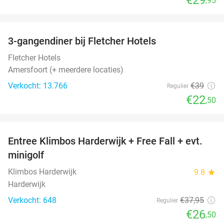
,95
favorite_border
3-gangendiner bij Fletcher Hotels
42%
Fletcher Hotels
Amersfoort (+ meerdere locaties)
Verkocht: 13.766
€39
Regulier
€22
,50
favorite_border
Entree Klimbos Harderwijk + Free Fall + evt.
30%
minigolf
Klimbos Harderwijk
9.8
star
Harderwijk
Verkocht: 648
€37
,95
Regulier
€26
,50