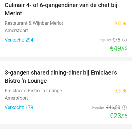
Culinair 4- of 6-gangendiner van de chef bij
33%
Merlot
Restaurant & Wijnbar Merlot
9.8
star
Amersfoort
Verkocht: 294
€75
Regulier
€49
,95
favorite_border
3-gangen shared dining-diner bij Emiclaer's
48%
Bistro 'n Lounge
Emiclaer´s Bistro ´n Lounge
9.3
star
Amersfoort
Verkocht: 179
€46
,50
Regulier
€23
,95