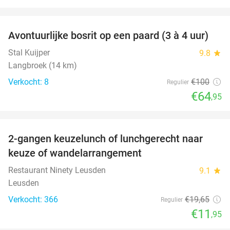
favorite_border
Avontuurlijke bosrit op een paard (3 à 4 uur)
35%
Stal Kuijper
9.8
star
Langbroek (14 km)
Verkocht: 8
€100
Regulier
€64
,95
favorite_border
2-gangen keuzelunch of lunchgerecht naar
39%
keuze of wandelarrangement
Restaurant Ninety Leusden
9.1
star
Leusden
Verkocht: 366
€19
,65
Regulier
€11
,95