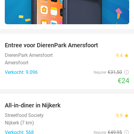
favorite_border
Entree voor DierenPark Amersfoort
24%
DierenPark Amersfoort
9.4
star
Amersfoort
Verkocht: 9.096
€31
,50
Regulier
€24
favorite_border
All-in-diner in Nijkerk
20%
Streetfood Society
9.9
star
Nijkerk (7 km)
Verkocht: 568
€49
,95
Regulier