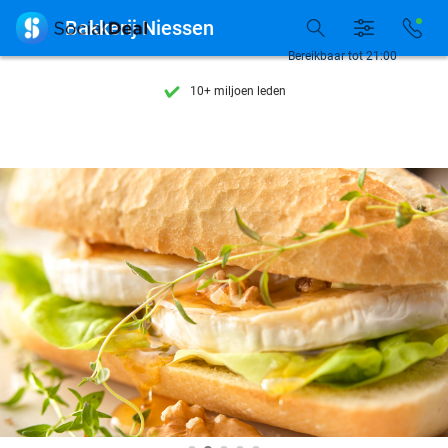
Ontdek 15.000+ deals

Bakkerij Niessen
7 dagen per week beschikbaar
Bereikbaar tot 21:00
10+ miljoen leden
9,4
op basis van
206.200 reviews
Ontdek 15.000+ deals
7 dagen per week beschikbaar
10+ miljoen leden