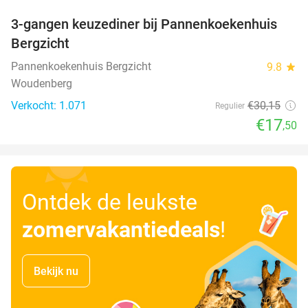
3-gangen keuzediner bij Pannenkoekenhuis
42%
Bergzicht
Pannenkoekenhuis Bergzicht
9.8
star
Woudenberg
Verkocht: 1.071
€30
,15
Regulier
€17
,50
Ontdek de leukste
zomervakantiedeals
!
Bekijk nu