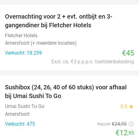
favorite_border
Overnachting voor 2 + evt. ontbijt en 3-
gangendiner bij Fletcher Hotels
Fletcher Hotels
Amersfoort (+ meerdere locaties)
€45
Verkocht: 18.259
Excl. ca. €3 p.p.p.n. toeristenbelasting
favorite_border
Sushibox (24, 26, 40 of 60 stuks) voor afhaal
48%
bij Umai Sushi To Go
Umai Sushi To Go
9.5
star
Amersfoort
Verkocht: 475
€24
,95
Regulier
€12
,95