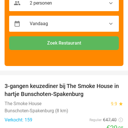
Zoek Restaurant
favorite_border
3-gangen keuzediner bij The Smoke House in
37%
hartje Bunschoten-Spakenburg
The Smoke House
9.9
star
Bunschoten-Spakenburg (8 km)
Verkocht: 159
€47
,40
Regulier
€29