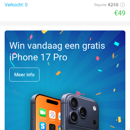
Verkocht: 0
€210
Regulier
€49
Win vandaag een gratis
iPhone 17 Pro
Meer info