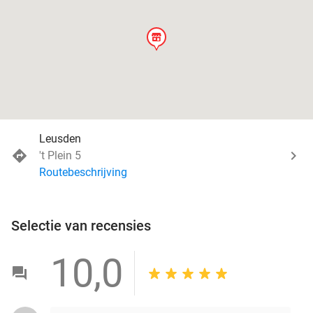
store
Leusden
't Plein 5
Routebeschrijving
Selectie van recensies
10,0