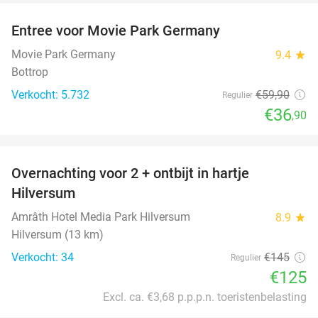
Entree voor Movie Park Germany
38%
Movie Park Germany
9.4
star
Bottrop
Verkocht: 5.732
€59
,90
Regulier
€36
,90
favorite_border
Overnachting voor 2 + ontbijt in hartje
14%
Hilversum
Amrâth Hotel Media Park Hilversum
8.9
star
Hilversum (13 km)
Verkocht: 34
€145
Regulier
€125
Excl. ca. €3,68 p.p.p.n. toeristenbelasting