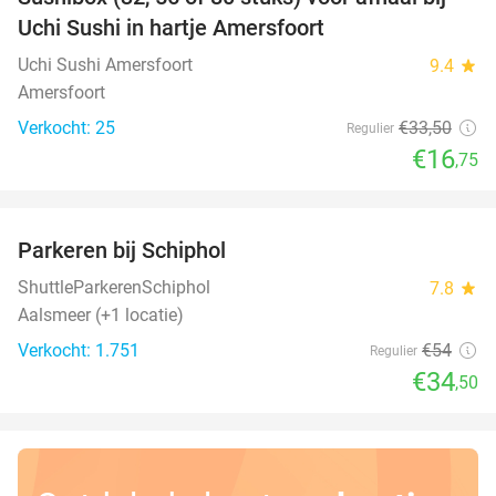
50%
Uchi Sushi in hartje Amersfoort
Uchi Sushi Amersfoort
9.4
star
Amersfoort
Verkocht: 25
€33
,50
Regulier
€16
,75
favorite_border
Parkeren bij Schiphol
36%
ShuttleParkerenSchiphol
7.8
star
Aalsmeer (+1 locatie)
Verkocht: 1.751
€54
Regulier
€34
,50