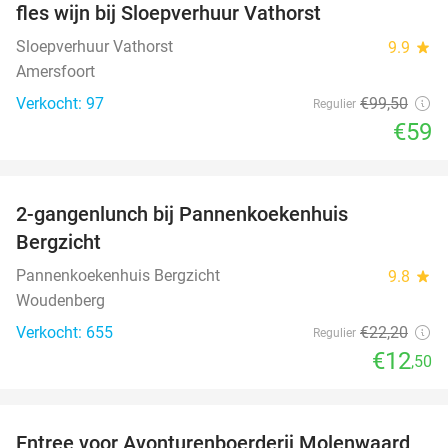
fles wijn bij Sloepverhuur Vathorst
Sloepverhuur Vathorst
9.9
star
Amersfoort
Verkocht: 97
€99
,50
Regulier
€59
favorite_border
2-gangenlunch bij Pannenkoekenhuis
44%
Bergzicht
Pannenkoekenhuis Bergzicht
9.8
star
Woudenberg
Verkocht: 655
€22
,20
Regulier
€12
,50
favorite_border
Entree voor Avonturenboerderij Molenwaard