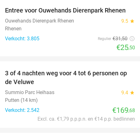
Entree voor Ouwehands Dierenpark Rhenen
19%
Ouwehands Dierenpark Rhenen
9.5
star
Rhenen
Verkocht: 3.805
€31
,50
Regulier
€25
,50
favorite_border
3 of 4 nachten weg voor 4 tot 6 personen op
de Veluwe
Summio Parc Heihaas
9.4
star
Putten (14 km)
€169
Verkocht: 2.542
,68
Excl. ca. €1,79 p.p.p.n. en €14 p.p. bedlinnen
favorite_border