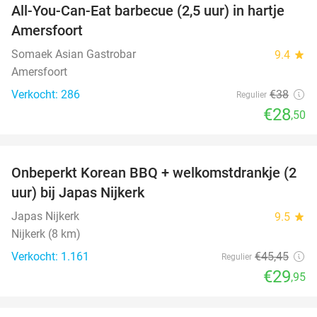
All-You-Can-Eat barbecue (2,5 uur) in hartje
25%
Amersfoort
Somaek Asian Gastrobar
9.4
star
Amersfoort
Verkocht: 286
€38
Regulier
€28
,50
favorite_border
Onbeperkt Korean BBQ + welkomstdrankje (2
34%
uur) bij Japas Nijkerk
Japas Nijkerk
9.5
star
Nijkerk (8 km)
Verkocht: 1.161
€45
,45
Regulier
€29
,95
favorite_border