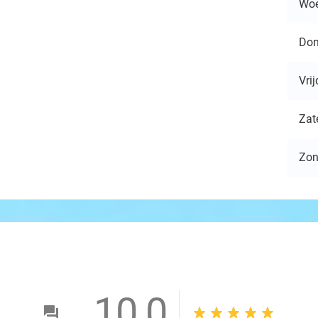
Wo
Don
Vri
Zat
Zo
10,0