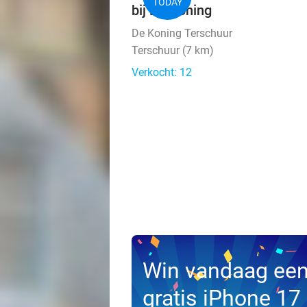
TODAY
bij De Koning
De Koning Terschuur
Terschuur (7 km)
Verkocht: 12
Win vandaag ee
gratis iPhone 17