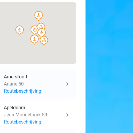
course
course
course
course
course
course
course
Amersfoort
Ariane 50
Routebeschrijving
Apeldoorn
Jean Monnetpark 59
Routebeschrijving