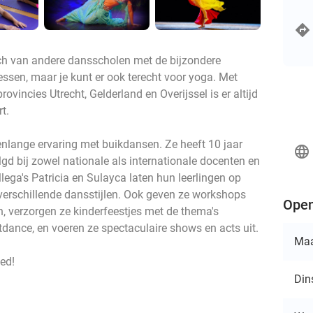
ch van andere dansscholen met de bijzondere
ssen, maar je kunt er ook terecht voor yoga. Met
ovincies Utrecht, Gelderland en Overijssel is er altijd
t.
enlange ervaring met buikdansen. Ze heeft 10 jaar
language
gd bij zowel nationale als internationale docenten en
ollega's Patricia en Sulayca laten hun leerlingen op
erschillende dansstijlen. Ook geven ze workshops
Open
n, verzorgen ze kinderfeestjes met de thema's
tdance, en voeren ze spectaculaire shows en acts uit.
Ma
oed!
Din