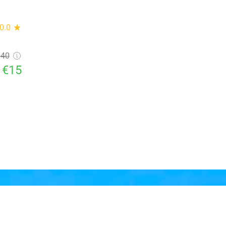
0.0
star
€40
€15