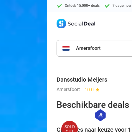
Ontdek 15.000+ deals
7 dagen per
Amersfoort
Dansstudio Meijers
Amersfoort
10.0
star
Beschikbare deals
hexagon
sport
SOLD
Groepsles naar keuze voor 1 
OUT