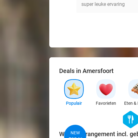
super leuke ervaring
Deals in Amersfoort
Populair
Favorieten
Eten & 
hexago
food
Wandelarrangement incl. ge
NEW