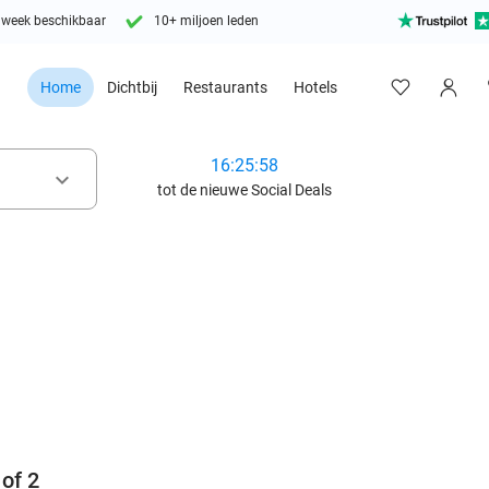
 week beschikbaar
10+ miljoen leden
Home
Dichtbij
Restaurants
Hotels
16:25:56
keyboard_arrow_down
tot de nieuwe Social Deals
favorite_border
of 2