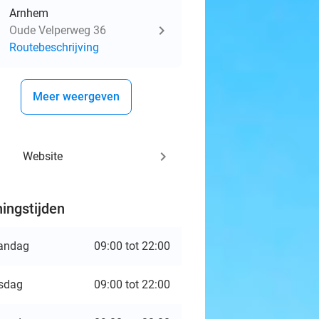
Arnhem
Oude Velperweg 36
Routebeschrijving
Meer weergeven
keyboard_arrow_right
Website
ingstijden
andag
09:00 tot 22:00
sdag
09:00 tot 22:00