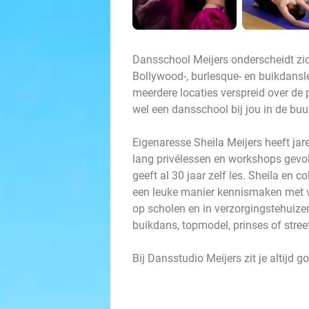
Dansschool Meijers onderscheidt zi
Bollywood-, burlesque- en buikdansle
meerdere locaties verspreid over de pr
wel een dansschool bij jou in de buur
Eigenaresse Sheila Meijers heeft jar
lang privélessen en workshops gevol
geeft al 30 jaar zelf les. Sheila en c
een leuke manier kennismaken met v
op scholen en in verzorgingstehuize
buikdans, topmodel, prinses of stree
Bij Dansstudio Meijers zit je altijd g