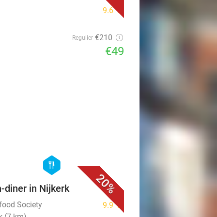
9.6
star
€210
Regulier
€49
favorite_border
hexagon
food
20%
n-diner in Nijkerk
tfood Society
9.9
star
k (7 km)