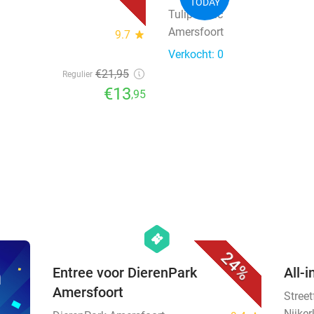
TODAY
Tulip Clinic
Amersfoort
9.7
star
Verkocht: 0
€21
,95
Regulier
€13
,95
favorite_border
hexagon
events
24%
n
Entree voor DierenPark
All-i
Amersfoort
Stree
Nijker