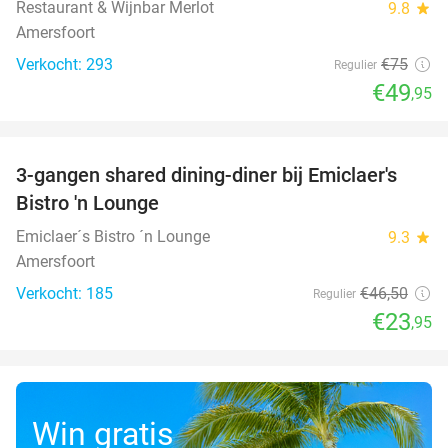
Restaurant & Wijnbar Merlot
9.8
star
Amersfoort
Verkocht: 293
€75
Regulier
€49
,95
favorite_border
3-gangen shared dining-diner bij Emiclaer's
48%
Bistro 'n Lounge
Emiclaer´s Bistro ´n Lounge
9.3
star
Amersfoort
Verkocht: 185
€46
,50
Regulier
€23
,95
Win gratis