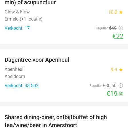
min) of acupunctuur
Glow & Flow
10.0
star
Ermelo (+1 locatie)
Verkocht: 17
€49
Regulier
€22
favorite_border
Dagentree voor Apenheul
36%
Apenheul
9.4
star
Apeldoorn
Verkocht: 33.502
€30
,50
Regulier
€19
,50
favorite_border
Shared dining-diner, ontbijtbuffet of high
34%
tea/wine/beer in Amersfoort