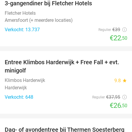
3-gangendiner bij Fletcher Hotels
42%
Fletcher Hotels
Amersfoort (+ meerdere locaties)
Verkocht: 13.737
€39
Regulier
€22
,50
favorite_border
Entree Klimbos Harderwijk + Free Fall + evt.
30%
minigolf
Klimbos Harderwijk
9.8
star
Harderwijk
Verkocht: 648
€37
,95
Regulier
€26
,50
favorite_border
Dag- of avondentree bij Thermen Soesterberg
29%