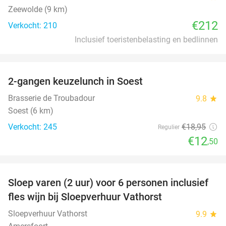
Zeewolde (9 km)
€212
Verkocht: 210
Inclusief toeristenbelasting en bedlinnen
favorite_border
2-gangen keuzelunch in Soest
34%
Brasserie de Troubadour
9.8
star
Soest (6 km)
Verkocht: 245
€18
,95
Regulier
€12
,50
favorite_border
Sloep varen (2 uur) voor 6 personen inclusief
41%
fles wijn bij Sloepverhuur Vathorst
Sloepverhuur Vathorst
9.9
star