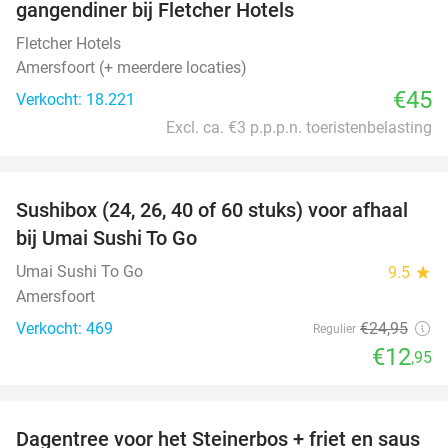
gangendiner bij Fletcher Hotels
Fletcher Hotels
Amersfoort (+ meerdere locaties)
€45
Verkocht: 18.221
Excl. ca. €3 p.p.p.n. toeristenbelasting
favorite_border
Sushibox (24, 26, 40 of 60 stuks) voor afhaal
48%
bij Umai Sushi To Go
Umai Sushi To Go
9.5
star
Amersfoort
Verkocht: 469
€24
,95
Regulier
€12
,95
favorite_border
Dagentree voor het Steinerbos + friet en saus
37%