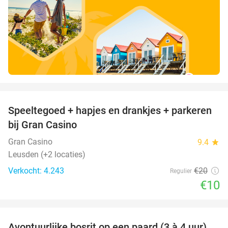
favorite_border
Speeltegoed + hapjes en drankjes + parkeren
50%
bij Gran Casino
Gran Casino
9.4
star
Leusden (+2 locaties)
Verkocht: 4.243
€20
Regulier
€10
favorite_border
Avontuurlijke bosrit op een paard (3 à 4 uur)