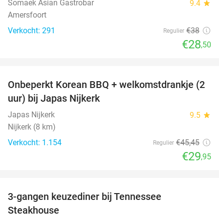
Somaek Asian Gastrobar
9.4
star
Amersfoort
Verkocht: 291
€38
Regulier
€28
,50
favorite_border
Onbeperkt Korean BBQ + welkomstdrankje (2
34%
uur) bij Japas Nijkerk
Japas Nijkerk
9.5
star
Nijkerk (8 km)
Verkocht: 1.154
€45
,45
Regulier
€29
,95
favorite_border
3-gangen keuzediner bij Tennessee
32%
Steakhouse