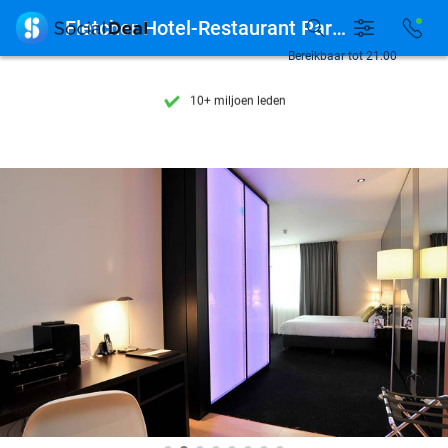
Ontdek 15.000+ deals

Fletcher Hotel-Restaurant Parkstad-Zuid Limburg
7 dagen per week beschikbaar
Bereikbaar tot 21:00
10+ miljoen leden
9,4
op basis van
206.160 reviews
Ontdek 15.000+ deals
7 dagen per week beschikbaar
10+ miljoen leden