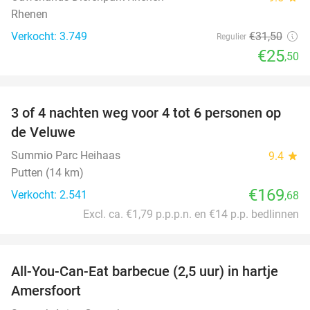
Rhenen
Verkocht: 3.749
€31
,50
Regulier
€25
,50
favorite_border
3 of 4 nachten weg voor 4 tot 6 personen op
de Veluwe
Summio Parc Heihaas
9.4
star
Putten (14 km)
€169
Verkocht: 2.541
,68
Excl. ca. €1,79 p.p.p.n. en €14 p.p. bedlinnen
favorite_border
All-You-Can-Eat barbecue (2,5 uur) in hartje
25%
Amersfoort