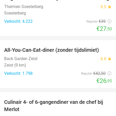
Thermen Soesterberg
9.5
star
Soesterberg
Verkocht: 4.222
€39
Regulier
€27
,50
favorite_border
All-You-Can-Eat-diner (zonder tijdslimiet)
37%
Back Garden Zeist
8.9
star
Zeist (9 km)
Verkocht: 1.798
€42
,50
Regulier
€26
,95
favorite_border
Culinair 4- of 6-gangendiner van de chef bij
33%
Merlot