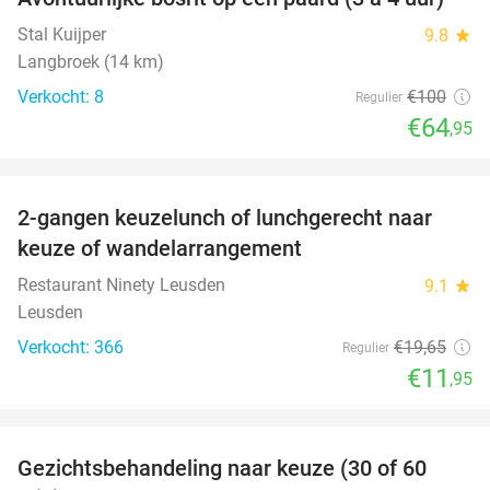
35%
Stal Kuijper
9.8
star
Langbroek (14 km)
Verkocht: 8
€100
Regulier
€64
,95
favorite_border
2-gangen keuzelunch of lunchgerecht naar
39%
keuze of wandelarrangement
Restaurant Ninety Leusden
9.1
star
Leusden
Verkocht: 366
€19
,65
Regulier
€11
,95
favorite_border
Gezichtsbehandeling naar keuze (30 of 60
55%