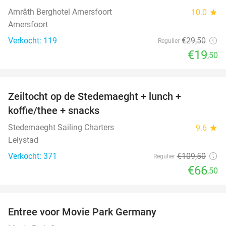
Amrâth Berghotel Amersfoort
10.0
star
Amersfoort
Verkocht: 119
€29
,50
Regulier
€19
,50
favorite_border
Zeiltocht op de Stedemaeght + lunch +
39%
koffie/thee + snacks
Stedemaeght Sailing Charters
9.6
star
Lelystad
Verkocht: 371
€109
,50
Regulier
€66
,50
favorite_border
Entree voor Movie Park Germany
38%