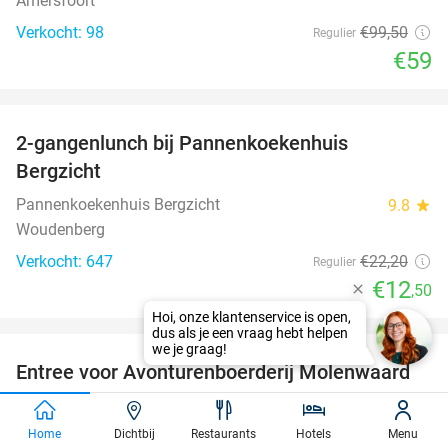
Amersfoort
Verkocht: 98
€99
,50
Regulier
€59
favorite_border
2-gangenlunch bij Pannenkoekenhuis
44%
Bergzicht
Pannenkoekenhuis Bergzicht
9.8
star
Woudenberg
Verkocht: 647
€22
,20
Regulier
€12
,50
favorite_border
Entree voor Avonturenboerderij Molenwaard
27%
Avonturenboerderij Molenwaard
Groot-Ammers
Home
Dichtbij
Restaurants
Hotels
Menu