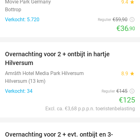
Movie Park Germany
9.4
star
Bottrop
Verkocht: 5.720
€59
,90
Regulier
€36
,90
favorite_border
Overnachting voor 2 + ontbijt in hartje
14%
Hilversum
Amrâth Hotel Media Park Hilversum
8.9
star
Hilversum (13 km)
Verkocht: 34
€145
Regulier
€125
Excl. ca. €3,68 p.p.p.n. toeristenbelasting
favorite_border
Overnachting voor 2 + evt. ontbijt en 3-