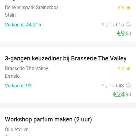
Belevenispark Steinerbos
8.9
star
Stein
Verkocht: 44.215
€15
Regulier
€9
,50
favorite_border
3-gangen keuzediner bij Brasserie The Valley
42%
Brasserie The Valley
9.9
star
Ermelo
Verkocht: 93
€43
Regulier
€24
,95
favorite_border
Workshop parfum maken (2 uur)
50%
Olie Atelier