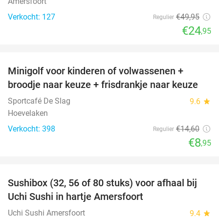
Amersfoort
Verkocht: 127
€49
,95
Regulier
€24
,95
favorite_border
Minigolf voor kinderen of volwassenen +
39%
broodje naar keuze + frisdrankje naar keuze
Sportcafé De Slag
9.6
star
Hoevelaken
Verkocht: 398
€14
,60
Regulier
€8
,95
favorite_border
Sushibox (32, 56 of 80 stuks) voor afhaal bij
50%
Uchi Sushi in hartje Amersfoort
Uchi Sushi Amersfoort
9.4
star