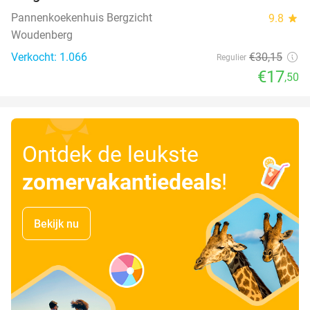
Pannenkoekenhuis Bergzicht
9.8
star
Woudenberg
Verkocht: 1.066
€30
,15
Regulier
€17
,50
Ontdek de leukste
zomervakantiedeals
!
Bekijk nu