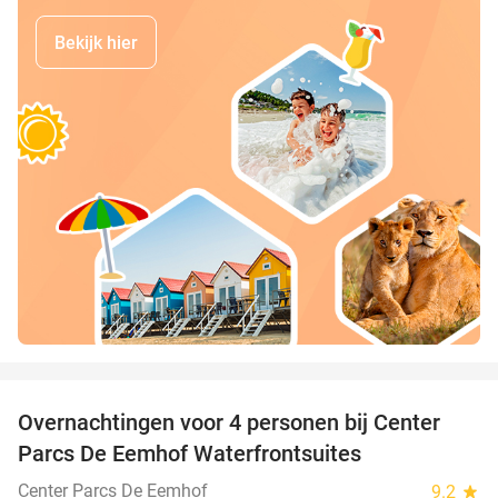
Bekijk hier
favorite_border
Overnachtingen voor 4 personen bij Center
Parcs De Eemhof Waterfrontsuites
Center Parcs De Eemhof
9.2
star