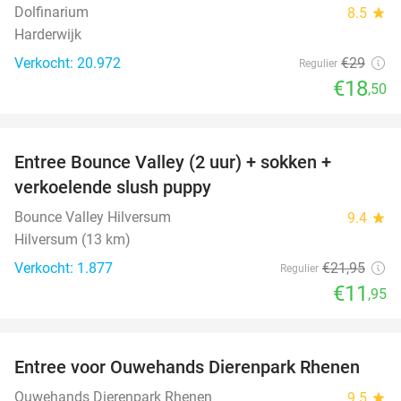
Dolfinarium
8.5
star
Harderwijk
Verkocht: 20.972
€29
Regulier
€18
,50
favorite_border
Entree Bounce Valley (2 uur) + sokken +
46%
verkoelende slush puppy
Bounce Valley Hilversum
9.4
star
Hilversum (13 km)
Verkocht: 1.877
€21
,95
Regulier
€11
,95
favorite_border
Entree voor Ouwehands Dierenpark Rhenen
19%
Ouwehands Dierenpark Rhenen
9.5
star