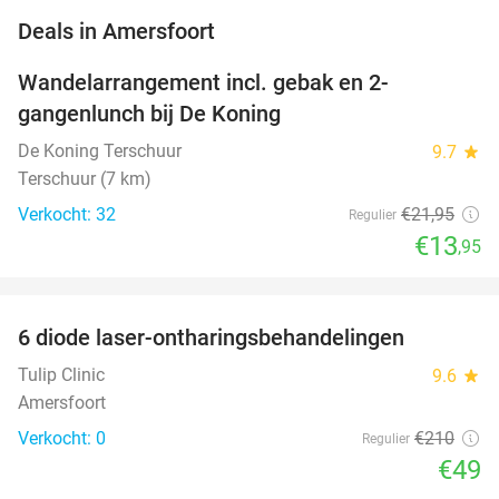
favorite_border
Deals in Amersfoort
Wandelarrangement incl. gebak en 2-
36%
NEW
gangenlunch bij De Koning
TODAY
De Koning Terschuur
9.7
star
Terschuur (7 km)
Verkocht: 32
€21
,95
Regulier
€13
,95
favorite_border
6 diode laser-ontharingsbehandelingen
77%
NEW
TODAY
Tulip Clinic
9.6
star
Amersfoort
Verkocht: 0
€210
Regulier
€49