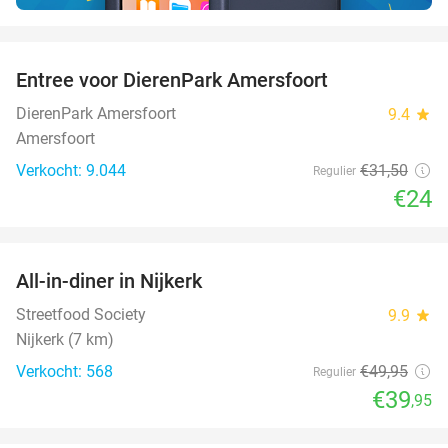
favorite_border
Entree voor DierenPark Amersfoort
24%
DierenPark Amersfoort
9.4
star
Amersfoort
Verkocht: 9.044
€31
,50
Regulier
€24
favorite_border
All-in-diner in Nijkerk
20%
Streetfood Society
9.9
star
Nijkerk (7 km)
Verkocht: 568
€49
,95
Regulier
€39
,95
favorite_border