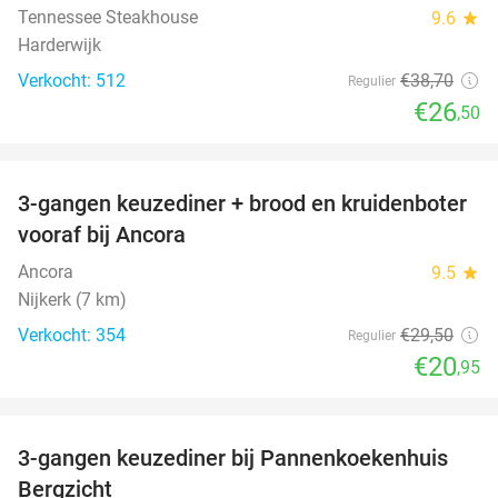
Tennessee Steakhouse
9.6
star
Harderwijk
Verkocht: 512
€38
,70
Regulier
€26
,50
favorite_border
3-gangen keuzediner + brood en kruidenboter
29%
vooraf bij Ancora
Ancora
9.5
star
Nijkerk (7 km)
Verkocht: 354
€29
,50
Regulier
€20
,95
favorite_border
3-gangen keuzediner bij Pannenkoekenhuis
42%
Bergzicht