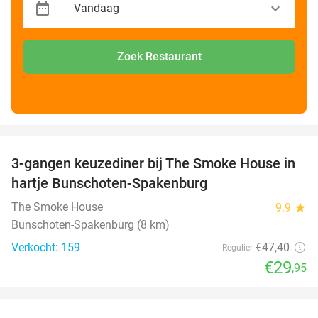
Zoek Restaurant
favorite_border
3-gangen keuzediner bij The Smoke House in
37%
hartje Bunschoten-Spakenburg
The Smoke House
9.9
star
Bunschoten-Spakenburg (8 km)
Verkocht: 159
€47
,40
Regulier
€29
,95
favorite_border