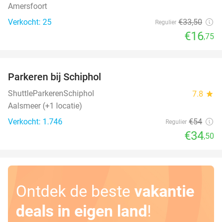
Amersfoort
Verkocht: 25
€33
,50
Regulier
€16
,75
favorite_border
Parkeren bij Schiphol
36%
ShuttleParkerenSchiphol
7.8
star
Aalsmeer (+1 locatie)
Verkocht: 1.746
€54
Regulier
€34
,50
Ontdek de beste
vakantie
deals in eigen land
!