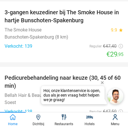
3-gangen keuzediner bij The Smoke House in
37%
hartje Bunschoten-Spakenburg
The Smoke House
9.9
star
Bunschoten-Spakenburg (8 km)
Verkocht: 139
€47
,40
Regulier
€29
,95
favorite_border
Pedicurebehandeling naar keuze (30, 45 of 60
58%
min)
Bellah Hair & Beauty Clinic
9.6
star
Soest
Verkocht: 138
€47
,50
Regulier
€19
,95
Home
Dichtbij
Restaurants
Hotels
Menu