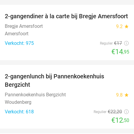
favorite_border
2-gangendiner à la carte bij Bregje Amersfoort
12%
Bregje Amersfoort
9.2
star
Amersfoort
Verkocht: 975
€17
Regulier
€14
,95
favorite_border
2-gangenlunch bij Pannenkoekenhuis
44%
Bergzicht
Pannenkoekenhuis Bergzicht
9.8
star
Woudenberg
Verkocht: 618
€22
,20
Regulier
€12
,50
favorite_border