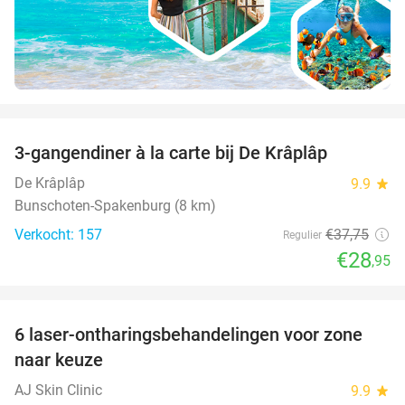
favorite_border
3-gangendiner à la carte bij De Krâplâp
23%
De Krâplâp
9.9
star
Bunschoten-Spakenburg (8 km)
Verkocht: 157
€37
,75
Regulier
€28
,95
favorite_border
6 laser-ontharingsbehandelingen voor zone
83%
naar keuze
AJ Skin Clinic
9.9
star