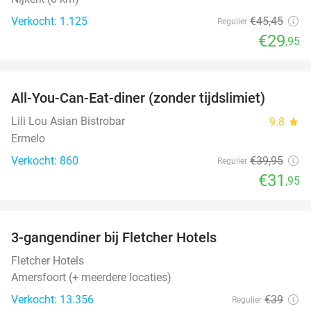
Verkocht: 1.125
€45
,45
Regulier
€29
,95
favorite_border
All-You-Can-Eat-diner (zonder tijdslimiet)
20%
Lili Lou Asian Bistrobar
9.8
star
Ermelo
Verkocht: 860
€39
,95
Regulier
€31
,95
favorite_border
3-gangendiner bij Fletcher Hotels
42%
Fletcher Hotels
Amersfoort (+ meerdere locaties)
Verkocht: 13.356
€39
Regulier