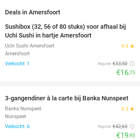
favorite_border
Deals in Amersfoort
Sushibox (32, 56 of 80 stuks) voor afhaal bij
50%
NEW
Uchi Sushi in hartje Amersfoort
TODAY
Uchi Sushi Amersfoort
9.4
star
Amersfoort
Verkocht: 1
€33
,50
Regulier
€16
,75
favorite_border
3-gangendiner à la carte bij Banka Nunspeet
53%
NEW
TODAY
Banka Nunspeet
9.3
star
Nunspeet
Verkocht: 6
€42
,60
Regulier
€19
,95