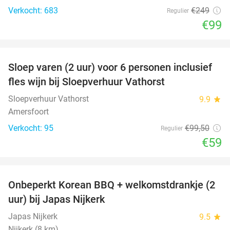
Verkocht: 683
€249
Regulier
€99
favorite_border
Sloep varen (2 uur) voor 6 personen inclusief
41%
fles wijn bij Sloepverhuur Vathorst
Sloepverhuur Vathorst
9.9
star
Amersfoort
Verkocht: 95
€99
,50
Regulier
€59
favorite_border
Onbeperkt Korean BBQ + welkomstdrankje (2
34%
uur) bij Japas Nijkerk
Japas Nijkerk
9.5
star
Nijkerk (8 km)