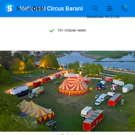
Ontdek 15.000+ deals

Nationaal Circus Barani
7 dagen per week beschikbaar
Bereikbaar tot 23:00
10+ miljoen leden
9,4
op basis van
205.791 reviews
Ontdek 15.000+ deals
7 dagen per week beschikbaar
10+ miljoen leden