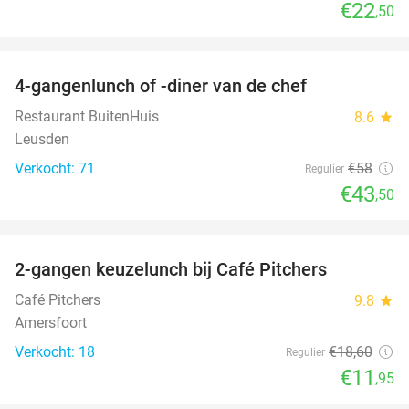
€22
,50
favorite_border
4-gangenlunch of -diner van de chef
25%
Restaurant BuitenHuis
8.6
star
Leusden
Verkocht: 71
€58
Regulier
€43
,50
favorite_border
2-gangen keuzelunch bij Café Pitchers
36%
Café Pitchers
9.8
star
Amersfoort
Verkocht: 18
€18
,60
Regulier
€11
,95
favorite_border