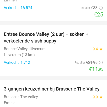
Emmen
Verkocht: 16.574
€33
Regulier
€25
favorite_border
Entree Bounce Valley (2 uur) + sokken +
46%
verkoelende slush puppy
Bounce Valley Hilversum
9.4
star
Hilversum (13 km)
Verkocht: 1.712
€21
,95
Regulier
€11
,95
favorite_border
3-gangen keuzediner bij Brasserie The Valley
42%
Brasserie The Valley
9.9
star
Ermelo