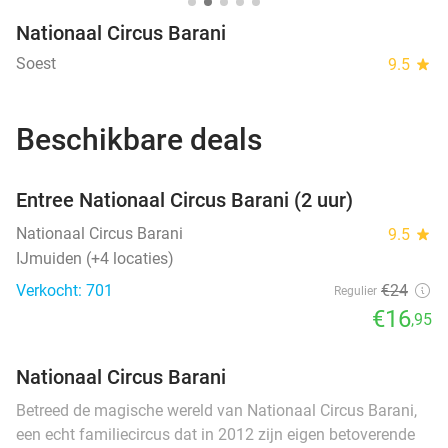
Nationaal Circus Barani
Soest
9.5
star
Beschikbare deals
favorite_border
Entree Nationaal Circus Barani (2 uur)
Nationaal Circus Barani
9.5
star
IJmuiden (+4 locaties)
Verkocht: 701
€24
Regulier
€16
,95
Nationaal Circus Barani
Betreed de magische wereld van Nationaal Circus Barani,
een echt familiecircus dat in 2012 zijn eigen betoverende