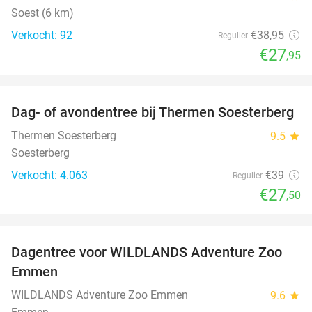
Soest (6 km)
Verkocht: 92
€38
,95
Regulier
€27
,95
favorite_border
Dag- of avondentree bij Thermen Soesterberg
29%
Thermen Soesterberg
9.5
star
Soesterberg
Verkocht: 4.063
€39
Regulier
€27
,50
favorite_border
Dagentree voor WILDLANDS Adventure Zoo
24%
Emmen
WILDLANDS Adventure Zoo Emmen
9.6
star