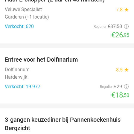
28%
Veluwe Specialist
7.8
star
Garderen (+1 locatie)
Verkocht: 620
€37
,50
Regulier
€26
,95
favorite_border
Entree voor het Dolfinarium
36%
Dolfinarium
8.5
star
Harderwijk
Verkocht: 19.977
€29
Regulier
€18
,50
favorite_border
3-gangen keuzediner bij Pannenkoekenhuis
42%
Bergzicht