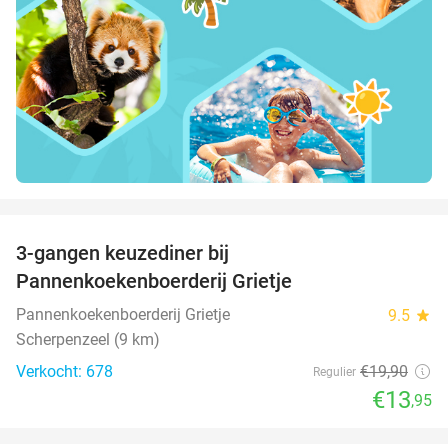
favorite_border
3-gangen keuzediner bij
30%
Pannenkoekenboerderij Grietje
Pannenkoekenboerderij Grietje
9.5
star
Scherpenzeel (9 km)
Verkocht: 678
€19
,90
Regulier
€13
,95
favorite_border