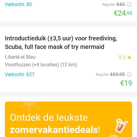
Verkocht: 80
€43
Regulier
€24
,95
favorite_border
Introductieduik (±3,5 uur) voor freediving,
73%
Scuba, full face mask of try mermaid
Liberté et Bleu
9.2
star
Voorthuizen (+4 locaties) (12 km)
Verkocht: 627
€69
,95
Regulier
€19
Ontdek de leukste
zomervakantiedeals
!