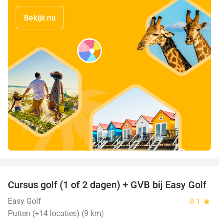
Bekijk nu
favorite_border
Cursus golf (1 of 2 dagen) + GVB bij Easy Golf
60%
Easy Golf
8.1
star
Putten (+14 locaties) (9 km)