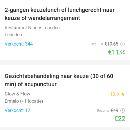
2-gangen keuzelunch of lunchgerecht naar
39%
keuze of wandelarrangement
Restaurant Ninety Leusden
Leusden
Verkocht: 344
€19
,65
Regulier
€11
,95
favorite_border
Gezichtsbehandeling naar keuze (30 of 60
55%
min) of acupunctuur
Glow & Flow
10.0
star
Ermelo (+1 locatie)
Verkocht: 12
€49
Regulier
€22
favorite_border