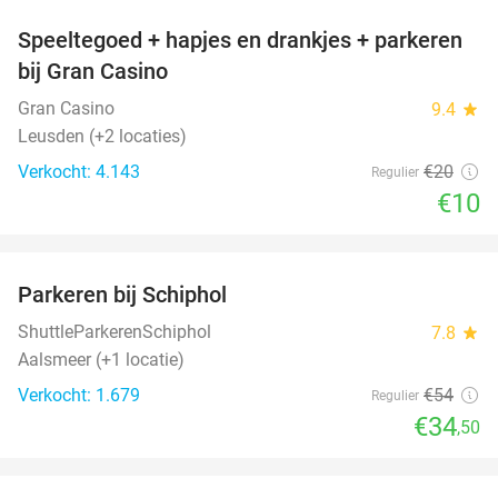
Speeltegoed + hapjes en drankjes + parkeren
50%
bij Gran Casino
Gran Casino
9.4
star
Leusden (+2 locaties)
Verkocht: 4.143
€20
Regulier
€10
favorite_border
Parkeren bij Schiphol
36%
ShuttleParkerenSchiphol
7.8
star
Aalsmeer (+1 locatie)
Verkocht: 1.679
€54
Regulier
€34
,50
favorite_border