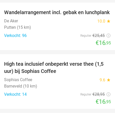
Wandelarrangement incl. gebak en lunchplank
33%
De Aker
10.0
star
Putten (15 km)
Verkocht: 96
€25
,45
Regulier
€16
,95
favorite_border
High tea inclusief onbeperkt verse thee (1,5
41%
uur) bij Sophias Coffee
Sophias Coffee
9.6
star
Barneveld (10 km)
Verkocht: 14
€28
,95
Regulier
€16
,95