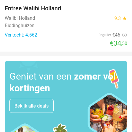
Entree Walibi Holland
25%
Walibi Holland
9.3
star
Biddinghuizen
Verkocht: 4.562
€46
Regulier
€34
,50
Geniet van een
zomer vol
kortingen
Bekijk alle deals