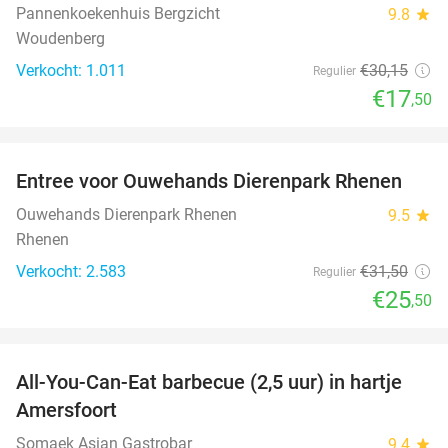
Pannenkoekenhuis Bergzicht
9.8
star
Woudenberg
Verkocht: 1.011
€30
,15
Regulier
€17
,50
favorite_border
Entree voor Ouwehands Dierenpark Rhenen
19%
Ouwehands Dierenpark Rhenen
9.5
star
Rhenen
Verkocht: 2.583
€31
,50
Regulier
€25
,50
favorite_border
All-You-Can-Eat barbecue (2,5 uur) in hartje
25%
Amersfoort
Somaek Asian Gastrobar
9.4
star