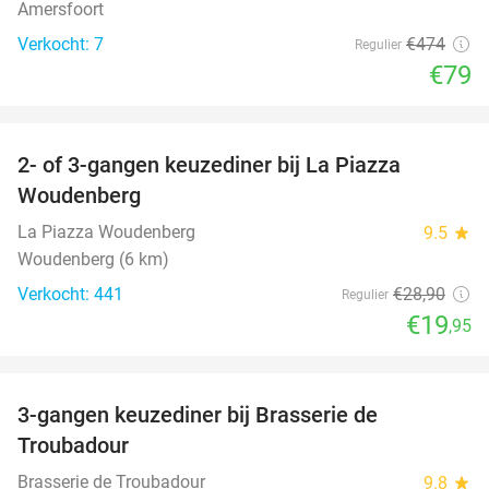
Amersfoort
Verkocht: 7
€474
Regulier
€79
favorite_border
2- of 3-gangen keuzediner bij La Piazza
31%
Woudenberg
La Piazza Woudenberg
9.5
star
Woudenberg (6 km)
Verkocht: 441
€28
,90
Regulier
€19
,95
favorite_border
3-gangen keuzediner bij Brasserie de
28%
Troubadour
Brasserie de Troubadour
9.8
star