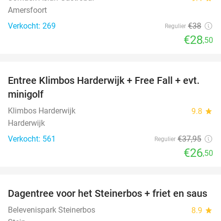
Amersfoort
Verkocht: 269
€38
Regulier
€28
,50
favorite_border
Entree Klimbos Harderwijk + Free Fall + evt.
30%
minigolf
Klimbos Harderwijk
9.8
star
Harderwijk
Verkocht: 561
€37
,95
Regulier
€26
,50
favorite_border
Dagentree voor het Steinerbos + friet en saus
37%
Belevenispark Steinerbos
8.9
star