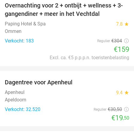
Overnachting voor 2 + ontbijt + wellness + 3-
48%
gangendiner + meer in het Vechtdal
Paping Hotel & Spa
7.8
star
Ommen
Verkocht: 183
€304
Regulier
€159
Excl. ca. €5 p.p.p.n. toeristenbelasting
favorite_border
Dagentree voor Apenheul
36%
Apenheul
9.4
star
Apeldoorn
Verkocht: 32.520
€30
,50
Regulier
€19
,50
favorite_border