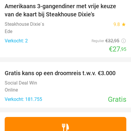
Amerikaans 3-gangendiner met vrije keuze
15%
NEW
van de kaart bij Steakhouse Dixie's
TODAY
Steakhouse Dixie´s
9.8
star
Ede
Verkocht: 2
€32
,95
Regulier
€27
,95
favorite_border
Gratis kans op een droomreis t.w.v. €3.000
Social Deal Win
Online
Gratis
Verkocht: 181.755