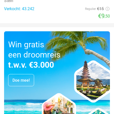
Stein
Verkocht: 43.242
€15
Regulier
€9
,50
Win gratis
een droomreis
t.w.v. €3.000
Doe mee!