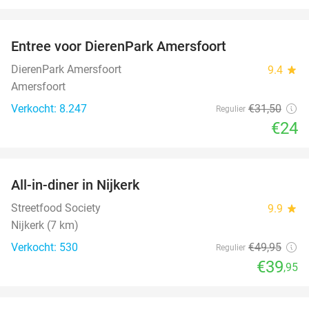
favorite_border
Entree voor DierenPark Amersfoort
24%
DierenPark Amersfoort
9.4
star
Amersfoort
Verkocht: 8.247
€31
,50
Regulier
€24
favorite_border
All-in-diner in Nijkerk
20%
Streetfood Society
9.9
star
Nijkerk (7 km)
Verkocht: 530
€49
,95
Regulier
€39
,95
favorite_border