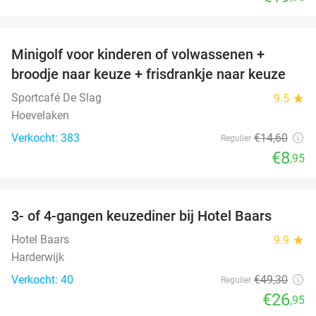
favorite_border
Minigolf voor kinderen of volwassenen +
39%
broodje naar keuze + frisdrankje naar keuze
Sportcafé De Slag
9.5
star
Hoevelaken
Verkocht: 383
€14
,60
Regulier
€8
,95
favorite_border
3- of 4-gangen keuzediner bij Hotel Baars
45%
Hotel Baars
9.9
star
Harderwijk
Verkocht: 40
€49
,30
Regulier
€26
,95