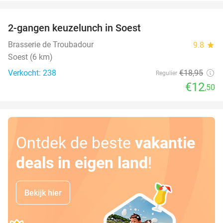
favorite_border
2-gangen keuzelunch in Soest
34%
Brasserie de Troubadour
9.8
star
Soest (6 km)
Verkocht: 238
€18
,95
Regulier
€12
,50
Ontdek de beste
vakantie
deals in eigen land
!
Bekijk hier