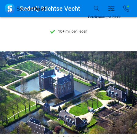
Ontdek 15.000+ deals

Rederij Stichtse Vecht
7 dagen per week beschikbaar
Bereikbaar tot 23:00
10+ miljoen leden
9,4
op basis van
205.983 reviews
Ontdek 15.000+ deals
7 dagen per week beschikbaar
10+ miljoen leden