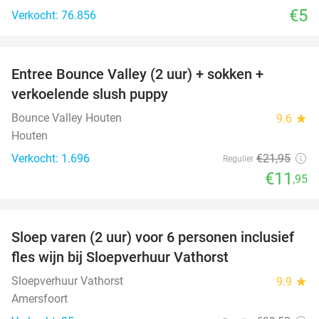
€5
Verkocht: 76.856
favorite_border
Entree Bounce Valley (2 uur) + sokken +
46%
verkoelende slush puppy
Bounce Valley Houten
9.6
star
Houten
Verkocht: 1.696
€21
,95
Regulier
€11
,95
favorite_border
Sloep varen (2 uur) voor 6 personen inclusief
41%
fles wijn bij Sloepverhuur Vathorst
Sloepverhuur Vathorst
9.9
star
Amersfoort