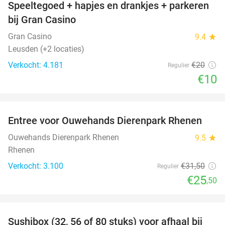
Speeltegoed + hapjes en drankjes + parkeren
50%
bij Gran Casino
Gran Casino
9.4
star
Leusden (+2 locaties)
Verkocht: 4.181
€20
Regulier
€10
favorite_border
Entree voor Ouwehands Dierenpark Rhenen
19%
Ouwehands Dierenpark Rhenen
9.5
star
Rhenen
Verkocht: 3.100
€31
,50
Regulier
€25
,50
favorite_border
Sushibox (32, 56 of 80 stuks) voor afhaal bij