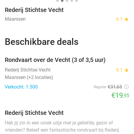
Rederij Stichtse Vecht
Maarssen
9.1
star
Beschikbare deals
favorite_border
Rondvaart over de Vecht (3 of 3,5 uur)
SOLD
OUT
Rederij Stichtse Vecht
9.1
star
Maarssen (+2 locaties)
Verkocht: 1.500
€31
,65
Regulier
€19
,95
Rederij Stichtse Vecht
Heb jij zin in een uniek uitje met je geliefde, gezin of
vrienden? Beleef een fantastische rondvaart bij Rederij