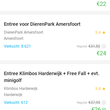
€22
favorite_border
Entree voor DierenPark Amersfoort
24%
DierenPark Amersfoort
9.4
star
Amersfoort
Verkocht: 8.621
€31
,50
Regulier
€24
favorite_border
Entree Klimbos Harderwijk + Free Fall + evt.
30%
minigolf
Klimbos Harderwijk
9.8
star
Harderwijk
Verkocht: 612
€37
,95
Regulier
€26
,50