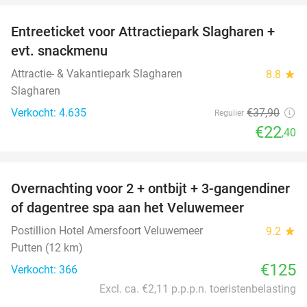
Entreeticket voor Attractiepark Slagharen +
41%
evt. snackmenu
Attractie- & Vakantiepark Slagharen
8.8
star
Slagharen
Verkocht: 4.635
€37
,90
Regulier
€22
,40
favorite_border
Overnachting voor 2 + ontbijt + 3-gangendiner
of dagentree spa aan het Veluwemeer
Postillion Hotel Amersfoort Veluwemeer
9.2
star
Putten (12 km)
€125
Verkocht: 366
Excl. ca. €2,11 p.p.p.n. toeristenbelasting