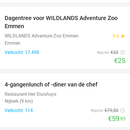
favorite_border
Dagentree voor WILDLANDS Adventure Zoo
24%
Emmen
WILDLANDS Adventure Zoo Emmen
9.6
star
Emmen
Verkocht: 17.498
€33
Regulier
€25
favorite_border
4-gangenlunch of -diner van de chef
25%
Restaurant Het Sluishuys
Nijkerk (9 km)
Verkocht: 114
€79
,50
Regulier
€59
,95
favorite_border