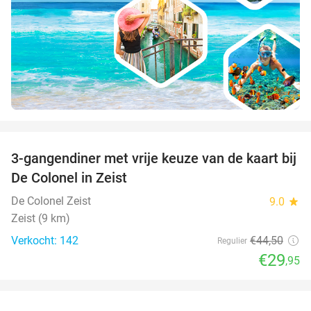
favorite_border
3-gangendiner met vrije keuze van de kaart bij
33%
De Colonel in Zeist
De Colonel Zeist
9.0
star
Zeist (9 km)
Verkocht: 142
€44
,50
Regulier
€29
,95
favorite_border