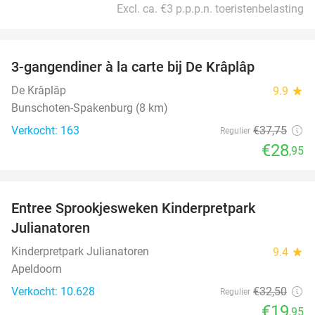
Excl. ca. €3 p.p.p.n. toeristenbelasting
favorite_border
3-gangendiner à la carte bij De Krâplâp
23%
De Krâplâp
9.9
star
Bunschoten-Spakenburg (8 km)
Verkocht: 163
€37
,75
Regulier
€28
,95
favorite_border
Entree Sprookjesweken Kinderpretpark
39%
Julianatoren
Kinderpretpark Julianatoren
9.4
star
Apeldoorn
Verkocht: 10.628
€32
,50
Regulier
€19
,95