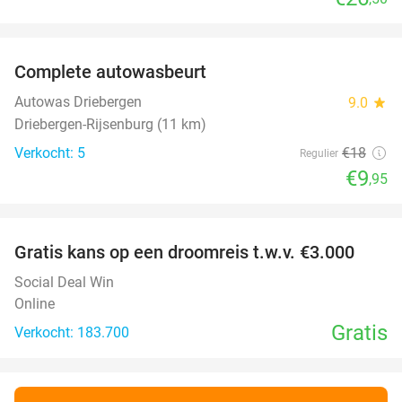
favorite_border
Complete autowasbeurt
45%
NEW
TODAY
Autowas Driebergen
9.0
star
Driebergen-Rijsenburg (11 km)
Verkocht: 5
€18
Regulier
€9
,95
favorite_border
Gratis kans op een droomreis t.w.v. €3.000
Social Deal Win
Online
Gratis
Verkocht: 183.700