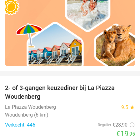
favorite_border
2- of 3-gangen keuzediner bij La Piazza
31%
Woudenberg
La Piazza Woudenberg
9.5
star
Woudenberg (6 km)
Verkocht: 446
€28
,90
Regulier
€19
,95