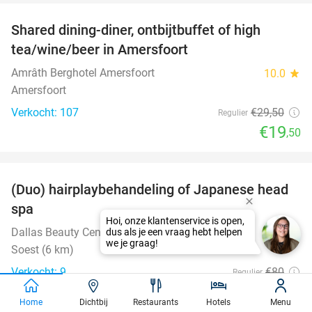
Shared dining-diner, ontbijtbuffet of high
34%
tea/wine/beer in Amersfoort
Amrâth Berghotel Amersfoort
10.0
star
Amersfoort
Verkocht: 107
€29
,50
Regulier
€19
,50
favorite_border
(Duo) hairplaybehandeling of Japanese head
38%
spa
Dallas Beauty Center
10.0
star
Soest (6 km)
Verkocht: 9
€80
Regulier
€49
,95
Home
Dichtbij
Restaurants
Hotels
Menu