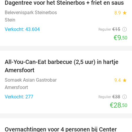
Dagentree voor het Steinerbos + friet en saus
37%
Belevenispark Steinerbos
8.9
star
Stein
Verkocht: 43.604
€15
Regulier
€9
,50
favorite_border
All-You-Can-Eat barbecue (2,5 uur) in hartje
25%
Amersfoort
Somaek Asian Gastrobar
9.4
star
Amersfoort
Verkocht: 277
€38
Regulier
€28
,50
favorite_border
Overnachtingen voor 4 personen bij Center