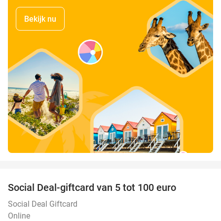
Bekijk nu
favorite_border
Social Deal-giftcard van 5 tot 100 euro
Social Deal Giftcard
Online