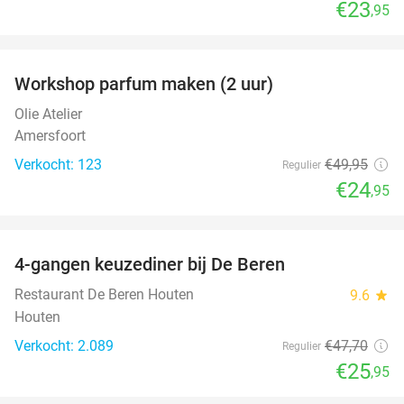
€23
,95
favorite_border
Workshop parfum maken (2 uur)
50%
Olie Atelier
Amersfoort
Verkocht: 123
€49
,95
Regulier
€24
,95
favorite_border
4-gangen keuzediner bij De Beren
46%
Restaurant De Beren Houten
9.6
star
Houten
Verkocht: 2.089
€47
,70
Regulier
€25
,95
favorite_border