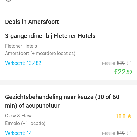
favorite_border
Deals in Amersfoort
3-gangendiner bij Fletcher Hotels
42%
Fletcher Hotels
Amersfoort (+ meerdere locaties)
Verkocht: 13.482
€39
Regulier
€22
,50
favorite_border
Gezichtsbehandeling naar keuze (30 of 60
55%
NEW
min) of acupunctuur
TODAY
Glow & Flow
10.0
star
Ermelo (+1 locatie)
Verkocht: 14
€49
Regulier