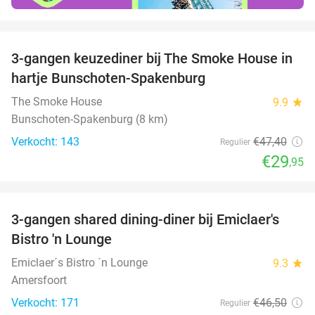
favorite_border
3-gangen keuzediner bij The Smoke House in
37%
hartje Bunschoten-Spakenburg
The Smoke House
9.9
star
Bunschoten-Spakenburg (8 km)
Verkocht: 143
€47
,40
Regulier
€29
,95
favorite_border
3-gangen shared dining-diner bij Emiclaer's
48%
Bistro 'n Lounge
Emiclaer´s Bistro ´n Lounge
9.3
star
Amersfoort
Verkocht: 171
€46
,50
Regulier