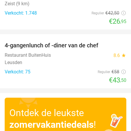
Zeist (9 km)
Verkocht: 1.748
€42
,50
Regulier
€26
,95
favorite_border
4-gangenlunch of -diner van de chef
25%
Restaurant BuitenHuis
8.6
star
Leusden
Verkocht: 75
€58
Regulier
€43
,50
Ontdek de leukste
zomervakantiedeals
!