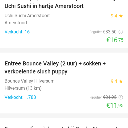
50%
Uchi Sushi in hartje Amersfoort
Uchi Sushi Amersfoort
9.4
star
Amersfoort
Verkocht: 16
€33
,50
Regulier
€16
,75
favorite_border
Entree Bounce Valley (2 uur) + sokken +
46%
verkoelende slush puppy
Bounce Valley Hilversum
9.4
star
Hilversum (13 km)
Verkocht: 1.788
€21
,95
Regulier
€11
,95
favorite_border