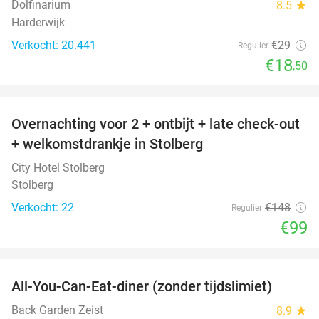
Dolfinarium
8.5
star
Harderwijk
Verkocht: 20.441
€29
Regulier
€18
,50
favorite_border
Overnachting voor 2 + ontbijt + late check-out
33%
+ welkomstdrankje in Stolberg
City Hotel Stolberg
Stolberg
Verkocht: 22
€148
Regulier
€99
favorite_border
All-You-Can-Eat-diner (zonder tijdslimiet)
37%
Back Garden Zeist
8.9
star