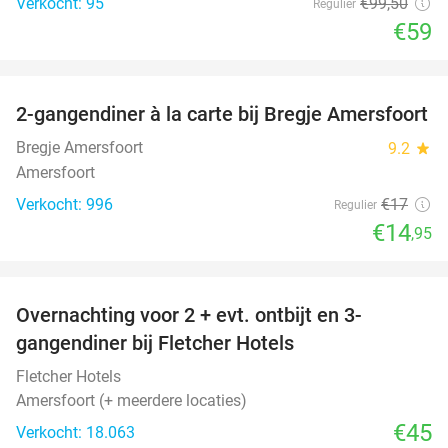
Verkocht: 95
€99
,50
Regulier
€59
favorite_border
2-gangendiner à la carte bij Bregje Amersfoort
12%
Bregje Amersfoort
9.2
star
Amersfoort
Verkocht: 996
€17
Regulier
€14
,95
favorite_border
Overnachting voor 2 + evt. ontbijt en 3-
gangendiner bij Fletcher Hotels
Fletcher Hotels
Amersfoort (+ meerdere locaties)
€45
Verkocht: 18.063