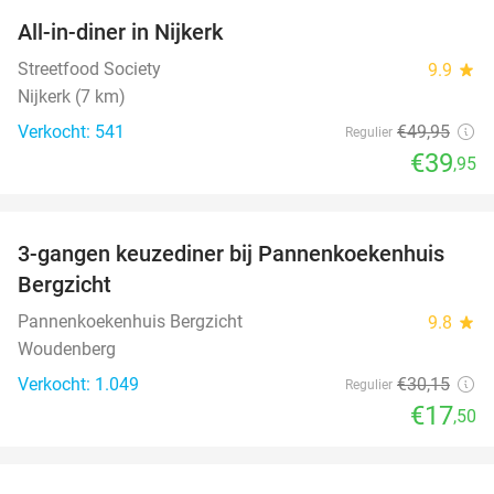
All-in-diner in Nijkerk
20%
Streetfood Society
9.9
star
Nijkerk (7 km)
Verkocht: 541
€49
,95
Regulier
€39
,95
favorite_border
3-gangen keuzediner bij Pannenkoekenhuis
42%
Bergzicht
Pannenkoekenhuis Bergzicht
9.8
star
Woudenberg
Verkocht: 1.049
€30
,15
Regulier
€17
,50
favorite_border