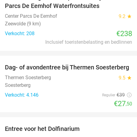
Parcs De Eemhof Waterfrontsuites
Center Parcs De Eemhof
9.2
star
Zeewolde (9 km)
€238
Verkocht: 208
Inclusief toeristenbelasting en bedlinnen
favorite_border
Dag- of avondentree bij Thermen Soesterberg
29%
Thermen Soesterberg
9.5
star
Soesterberg
Verkocht: 4.146
€39
Regulier
€27
,50
favorite_border
Entree voor het Dolfinarium
36%