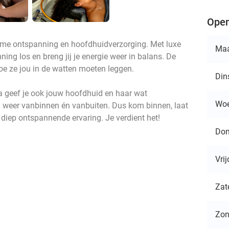
Open
eme ontspanning en hoofdhuidverzorging. Met luxe
Ma
ing los en breng jij je energie weer in balans. De
oe ze jou in de watten moeten leggen.
Din
geef je ook jouw hoofdhuid en haar wat
Wo
ij weer vanbinnen én vanbuiten. Dus kom binnen, laat
n diep ontspannende ervaring. Je verdient het!
Don
Vri
Zat
Zo