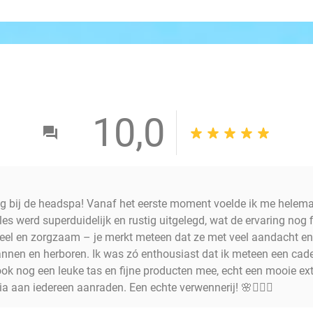
10,0
g bij de headspa! Vanaf het eerste moment voelde ik me helema
les werd superduidelijk en rustig uitgelegd, wat de ervaring nog f
oneel en zorgzaam – je merkt meteen dat ze met veel aandacht e
annen en herboren. Ik was zó enthousiast dat ik meteen een ca
 ook nog een leuke tas en fijne producten mee, echt een mooie ext
a aan iedereen aanraden. Een echte verwennerij! 🌸💆‍♀️✨