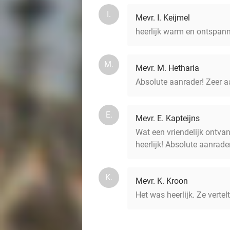
I.
Mevr. I. Keijmel
heerlijk warm en ontspan
M.
Mevr. M. Hetharia
Absolute aanrader! Zeer a
E.
Mevr. E. Kapteijns
Wat een vriendelijk ontva
heerlijk! Absolute aanrade
K.
Mevr. K. Kroon
Het was heerlijk. Ze vertel