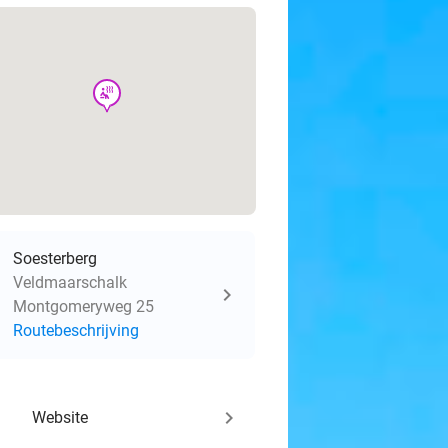
wellness
Soesterberg
Veldmaarschalk
Montgomeryweg 25
Routebeschrijving
keyboard_arrow_right
Website