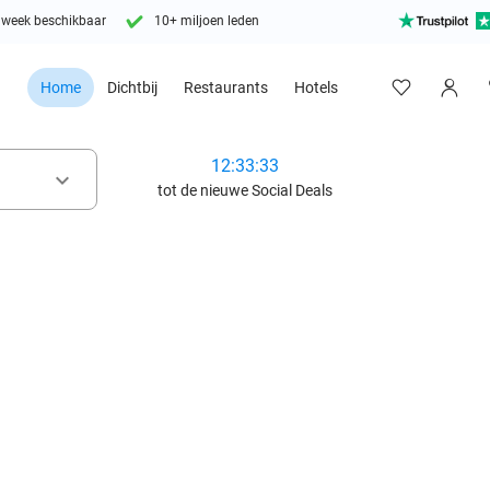
 week beschikbaar
10+ miljoen leden
Home
Dichtbij
Restaurants
Hotels
12:33:31
keyboard_arrow_down
tot de nieuwe Social Deals
favorite_border