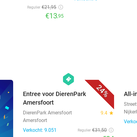
€21
,95
Regulier
€13
,95
favorite_border
hexagon
events
24%
n
Entree voor DierenPark
All-i
Amersfoort
Stree
Nijker
DierenPark Amersfoort
9.4
star
Amersfoort
Verko
Verkocht: 9.051
€31
,50
Regulier