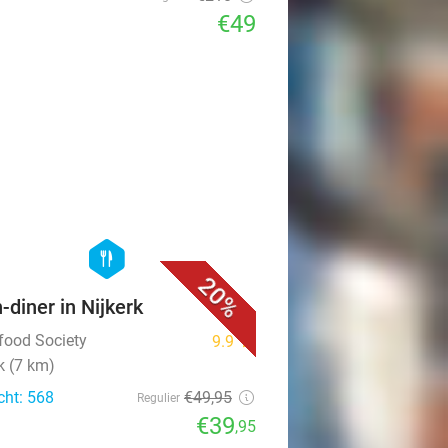
€49
favorite_border
hexagon
food
20%
n-diner in Nijkerk
tfood Society
9.9
star
k (7 km)
cht: 568
€49
,95
Regulier
€39
,95