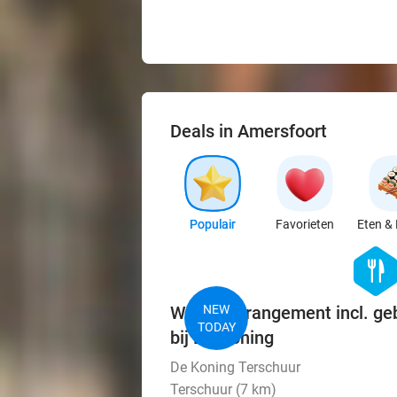
Deals in Amersfoort
Populair
Favorieten
Eten & 
hexago
food
Wandelarrangement incl. ge
NEW
TODAY
bij De Koning
De Koning Terschuur
Terschuur (7 km)