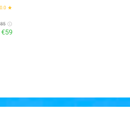
0.0
star
€85
€59