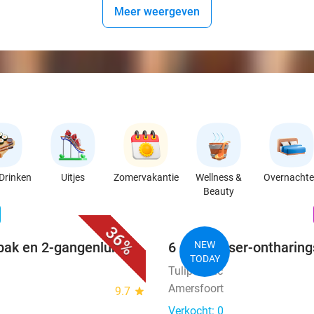
Meer weergeven
Drinken
Uitjes
Zomervakantie
Wellness &
Overnacht
Beauty
favorite_border
n
36%
bak en 2-gangenlunch
6 diode laser-ontharin
NEW
TODAY
Tulip Clinic
Amersfoort
9.7
star
Verkocht: 0