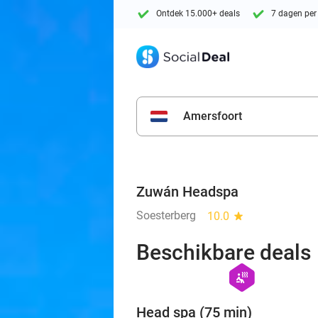
Ontdek 15.000+ deals
7 dagen per
Amersfoort
Zuwán Headspa
Soesterberg
10.0
star
Beschikbare deals
hexagon
wellness
Head spa (75 min)