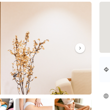
chevron_right
language