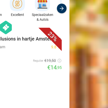
en
Excellent
Speciaalzaken
Sport
Cursussen &
& Auto's
Workshops
favorite_border
hexagon
events
23%
llusions in hartje Amsterdam
dam
9.8
star
€19
,50
Regulier
€14
,95