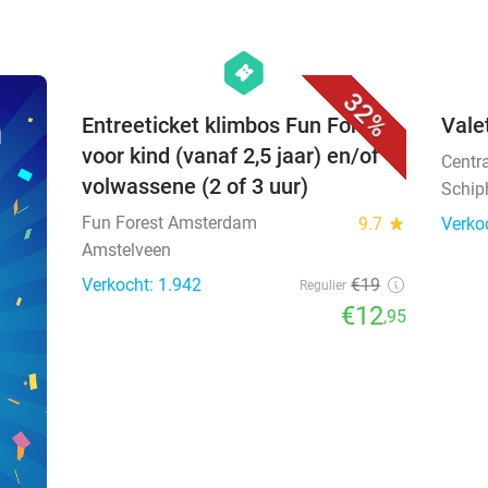
favorite_border
hexagon
events
32%
n
Entreeticket klimbos Fun Forest
Vale
voor kind (vanaf 2,5 jaar) en/of
Centr
volwassene (2 of 3 uur)
Schiph
Fun Forest Amsterdam
9.7
star
Verko
Amstelveen
Verkocht: 1.942
€19
Regulier
€12
,95