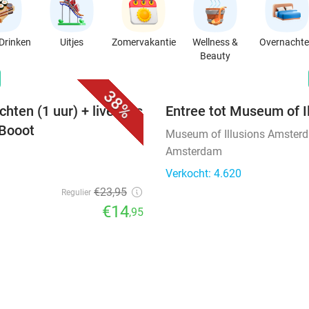
Drinken
Uitjes
Zomervakantie
Wellness &
Overnacht
Beauty
favorite_border
n
38%
ten (1 uur) + live gids
Entree tot Museum of I
 Booot
Museum of Illusions Amster
Amsterdam
Verkocht: 4.620
€23
,95
Regulier
€14
,95