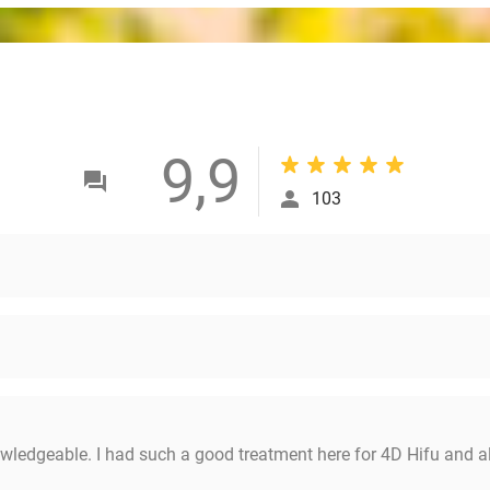
9,9
103
wledgeable. I had such a good treatment here for 4D Hifu and al