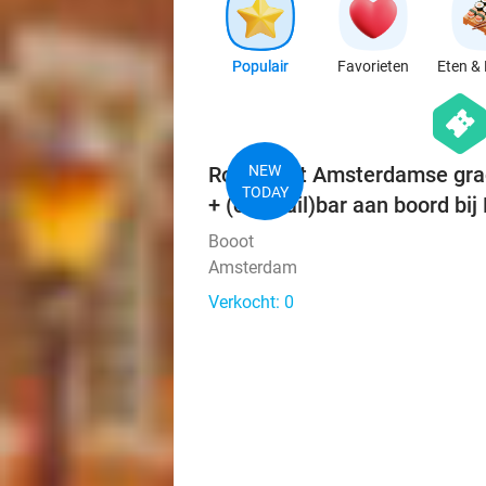
Populair
Favorieten
Eten & 
hexago
events
Rondvaart Amsterdamse grach
NEW
TODAY
+ (cocktail)bar aan boord bij
Booot
Amsterdam
Verkocht: 0