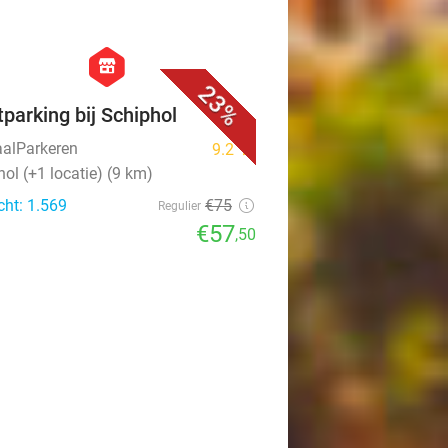
favorite_border
hexagon
store
23%
tparking bij Schiphol
aalParkeren
9.2
star
ol (+1 locatie) (9 km)
cht: 1.569
€75
Regulier
€57
,50