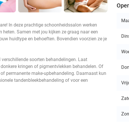
Open
Ma
re! In deze prachtige schoonheidssalon werken
om heten. Samen met jou kijken ze graag naar een
Din
jouw huidtype en behoeften. Bovendien voorzien ze je
Wo
el verschillende soorten behandelingen. Laat
te, donkere kringen of pigmentvlekken behandelen. Of
Don
- of permanente make-upbehandeling. Daarnaast kun
ssionele tandenbleekbehandeling of voor een
Vri
Zat
Zo