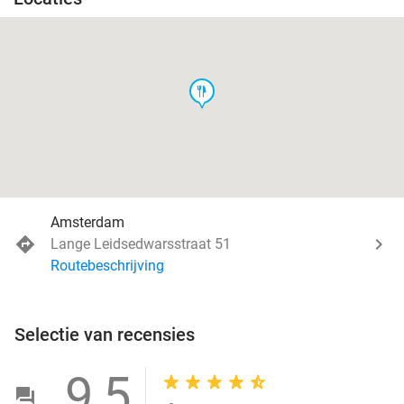
food
Amsterdam
Lange Leidsedwarsstraat 51
Routebeschrijving
Selectie van recensies
9,5