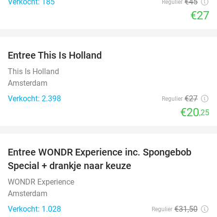
Verkocht: 185
€45
Regulier
€27
favorite_border
Entree This Is Holland
25%
This Is Holland
Amsterdam
Verkocht: 2.398
€27
Regulier
€20
,25
favorite_border
Entree WONDR Experience inc. Spongebob
27%
Special + drankje naar keuze
WONDR Experience
Amsterdam
Verkocht: 1.028
€31
,50
Regulier