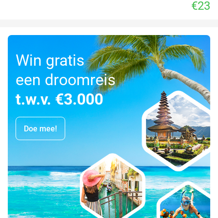
€23
Win gratis
een droomreis
t.w.v. €3.000
Doe mee!