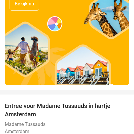
Bekijk nu
favorite_border
Entree voor Madame Tussauds in hartje
19%
Amsterdam
Madame Tussauds
Amsterdam