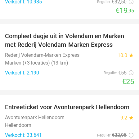
Verkocht: 10.985
€32
,50
Regulier
€19
,95
favorite_border
Compleet dagje uit in Volendam en Marken
55%
met Rederij Volendam-Marken Express
Rederij Volendam-Marken Express
10.0
star
Marken (+3 locaties) (13 km)
Verkocht: 2.190
€55
Regulier
€25
favorite_border
Entreeticket voor Avonturenpark Hellendoorn
41%
Avonturenpark Hellendoorn
9.2
star
Hellendoorn
Verkocht: 33.641
€32
,95
Regulier