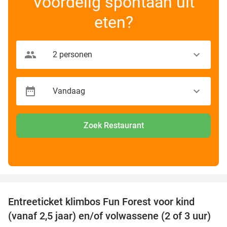
Voordelig spontaan uit
eten?
Zoek Restaurant
favorite_border
Entreeticket klimbos Fun Forest voor kind
32%
(vanaf 2,5 jaar) en/of volwassene (2 of 3 uur)