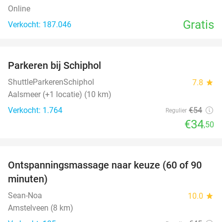
Online
Gratis
Verkocht: 187.046
favorite_border
Parkeren bij Schiphol
36%
ShuttleParkerenSchiphol
7.8
star
Aalsmeer (+1 locatie) (10 km)
Verkocht: 1.764
€54
Regulier
€34
,50
favorite_border
Ontspanningsmassage naar keuze (60 of 90
40%
minuten)
Sean-Noa
10.0
star
Amstelveen (8 km)