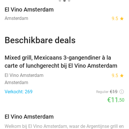
El Vino Amsterdam
Amsterdam
9.5
star
Beschikbare deals
favorite_border
Mixed grill, Mexicaans 3-gangendiner à la
carte of lunchgerecht bij El Vino Amsterdam
El Vino Amsterdam
9.5
star
Amsterdam
Verkocht: 269
€19
Regulier
€11
,50
El Vino Amsterdam
Welkom bij El Vino Amsterdam, waar de Argentijnse grill en