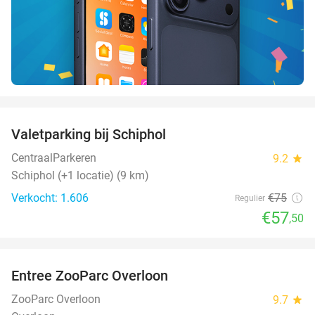
favorite_border
Valetparking bij Schiphol
23%
CentraalParkeren
9.2
star
Schiphol (+1 locatie) (9 km)
Verkocht: 1.606
€75
Regulier
€57
,50
favorite_border
Entree ZooParc Overloon
34%
NEW
TODAY
ZooParc Overloon
9.7
star