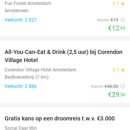
Fun Forest Amsterdam
9.7
star
Amstelveen
Verkocht: 2.027
€19
Regulier
€12
,95
favorite_border
All-You-Can-Eat & Drink (2,5 uur) bij Corendon
37%
Village Hotel
Corendon Village Hotel Amsterdam
8.7
star
Badhoevedorp (7 km)
Verkocht: 2.886
€46
,50
Regulier
€29
,50
favorite_border
Gratis kans op een droomreis t.w.v. €3.000
Social Deal Win