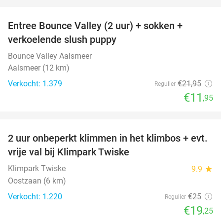
favorite_border
Entree Bounce Valley (2 uur) + sokken +
46%
verkoelende slush puppy
Bounce Valley Aalsmeer
Aalsmeer (12 km)
Verkocht: 1.379
€21
,95
Regulier
€11
,95
favorite_border
2 uur onbeperkt klimmen in het klimbos + evt.
23%
vrije val bij Klimpark Twiske
Klimpark Twiske
9.9
star
Oostzaan (6 km)
Verkocht: 1.220
€25
Regulier
€19
,25