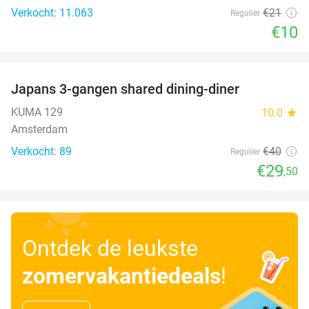
Verkocht: 11.063
€21
Regulier
€10
favorite_border
Japans 3-gangen shared dining-diner
26%
KUMA 129
10.0
star
Amsterdam
Verkocht: 89
€40
Regulier
€29
,50
Ontdek de leukste
zomervakantiedeals
!