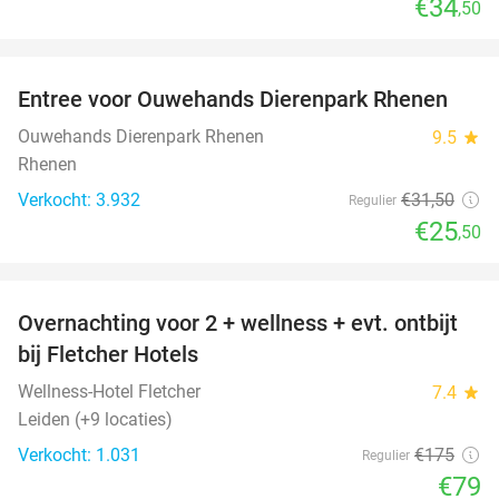
€34
,50
favorite_border
Entree voor Ouwehands Dierenpark Rhenen
19%
Ouwehands Dierenpark Rhenen
9.5
star
Rhenen
Verkocht: 3.932
€31
,50
Regulier
€25
,50
favorite_border
Overnachting voor 2 + wellness + evt. ontbijt
55%
bij Fletcher Hotels
Wellness-Hotel Fletcher
7.4
star
Leiden (+9 locaties)
Verkocht: 1.031
€175
Regulier
€79