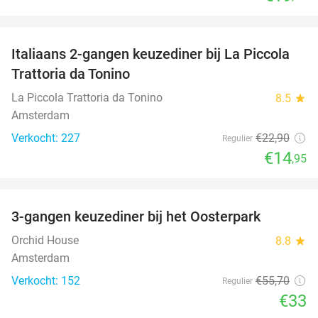
favorite_border
Italiaans 2-gangen keuzediner bij La Piccola
35%
Trattoria da Tonino
La Piccola Trattoria da Tonino
8.5
star
Amsterdam
Verkocht: 227
€22
,90
Regulier
€14
,95
favorite_border
3-gangen keuzediner bij het Oosterpark
41%
Orchid House
8.8
star
Amsterdam
Verkocht: 152
€55
,70
Regulier
€33