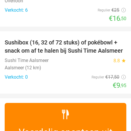
Overloon
Verkocht: 6
€25
Regulier
€16
,50
favorite_border
Sushibox (16, 32 of 72 stuks) of pokébowl +
43%
NEW
snack om af te halen bij Sushi Time Aalsmeer
TODAY
Sushi Time Aalsmeer
8.8
star
Aalsmeer (12 km)
Verkocht: 0
€17
,50
Regulier
€9
,95