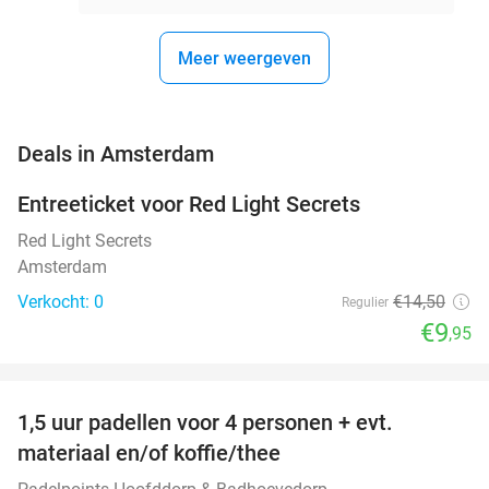
Meer weergeven
favorite_border
Deals in Amsterdam
Entreeticket voor Red Light Secrets
31%
NEW
TODAY
Red Light Secrets
Amsterdam
Verkocht: 0
€14
,50
Regulier
€9
,95
favorite_border
1,5 uur padellen voor 4 personen + evt.
50%
NEW
materiaal en/of koffie/thee
TODAY