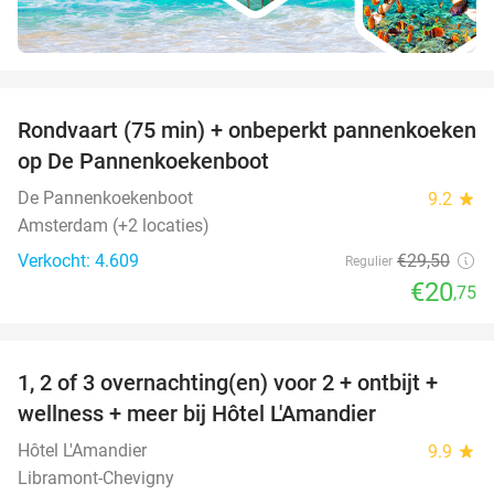
favorite_border
Rondvaart (75 min) + onbeperkt pannenkoeken
30%
op De Pannenkoekenboot
De Pannenkoekenboot
9.2
star
Amsterdam (+2 locaties)
Verkocht: 4.609
€29
,50
Regulier
€20
,75
favorite_border
1, 2 of 3 overnachting(en) voor 2 + ontbijt +
32%
NEW
wellness + meer bij Hôtel L'Amandier
TODAY
Hôtel L'Amandier
9.9
star
Libramont-Chevigny