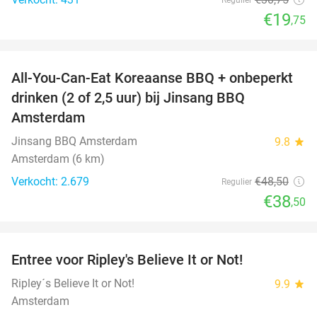
€19
,75
favorite_border
All-You-Can-Eat Koreaanse BBQ + onbeperkt
21%
drinken (2 of 2,5 uur) bij Jinsang BBQ
Amsterdam
Jinsang BBQ Amsterdam
9.8
star
Amsterdam (6 km)
Verkocht: 2.679
€48
,50
Regulier
€38
,50
favorite_border
Entree voor Ripley's Believe It or Not!
56%
Ripley´s Believe It or Not!
9.9
star
Amsterdam