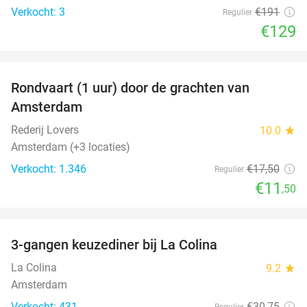
Verkocht: 3
€191
Regulier
€129
favorite_border
Rondvaart (1 uur) door de grachten van
34%
Amsterdam
Rederij Lovers
10.0
star
Amsterdam (+3 locaties)
Verkocht: 1.346
€17
,50
Regulier
€11
,50
favorite_border
3-gangen keuzediner bij La Colina
36%
La Colina
9.2
star
Amsterdam
Verkocht: 431
€30
,75
Regulier