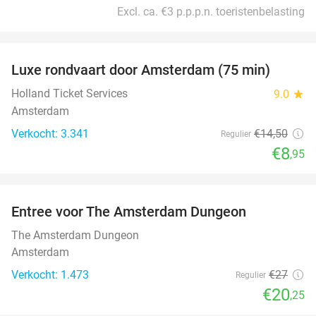
Excl. ca. €3 p.p.p.n. toeristenbelasting
favorite_border
Luxe rondvaart door Amsterdam (75 min)
38%
Holland Ticket Services
9.0
star
Amsterdam
Verkocht: 3.341
€14
,50
Regulier
€8
,95
favorite_border
Entree voor The Amsterdam Dungeon
25%
The Amsterdam Dungeon
Amsterdam
Verkocht: 1.473
€27
Regulier
€20
,25