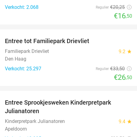
Verkocht: 2.068
€20
,25
Regulier
€16
,50
favorite_border
Entree tot Familiepark Drievliet
21%
Familiepark Drievliet
9.2
star
Den Haag
Verkocht: 25.297
€33
,50
Regulier
€26
,50
favorite_border
Entree Sprookjesweken Kinderpretpark
39%
Julianatoren
Kinderpretpark Julianatoren
9.4
star
Apeldoorn