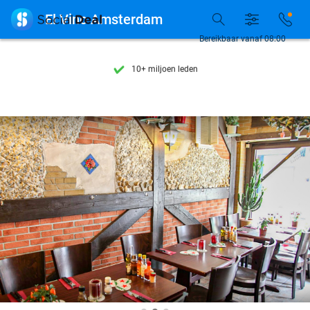
Ontdek 15.000+ deals

El Vino Amsterdam
7 dagen per week beschikbaar
Bereikbaar vanaf 08:00
10+ miljoen leden
9,4
op basis van
206.261 reviews
Ontdek 15.000+ deals
7 dagen per week beschikbaar
10+ miljoen leden