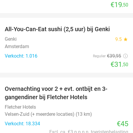
€19
,50
favorite_border
All-You-Can-Eat sushi (2,5 uur) bij Genki
21%
Genki
9.5
star
Amsterdam
Verkocht: 1.016
€39
,95
Regulier
€31
,50
favorite_border
Overnachting voor 2 + evt. ontbijt en 3-
gangendiner bij Fletcher Hotels
Fletcher Hotels
Velsen-Zuid (+ meerdere locaties) (13 km)
€45
Verkocht: 18.334
Excl. ca. €3 p.p.p.n. toeristenbelasting