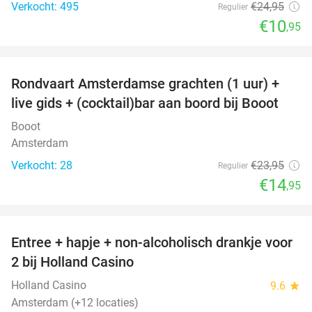
Verkocht: 495
€24
,95
Regulier
€10
,95
favorite_border
Rondvaart Amsterdamse grachten (1 uur) +
38%
live gids + (cocktail)bar aan boord bij Booot
Booot
Amsterdam
Verkocht: 28
€23
,95
Regulier
€14
,95
favorite_border
Entree + hapje + non-alcoholisch drankje voor
52%
2 bij Holland Casino
Holland Casino
9.6
star
Amsterdam (+12 locaties)