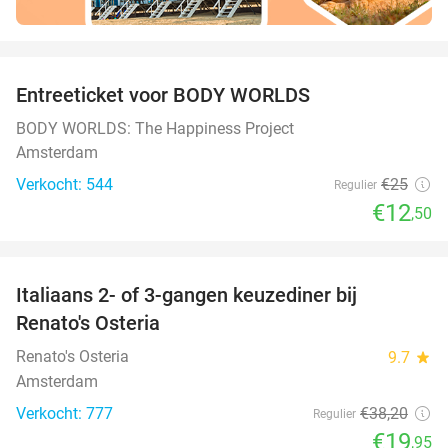
favorite_border
Entreeticket voor BODY WORLDS
50%
BODY WORLDS: The Happiness Project
Amsterdam
Verkocht: 544
€25
Regulier
€12
,50
favorite_border
Italiaans 2- of 3-gangen keuzediner bij
48%
Renato's Osteria
Renato's Osteria
9.7
star
Amsterdam
Verkocht: 777
€38
,20
Regulier
€19
,95