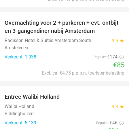
favorite_border
Overnachting voor 2 + parkeren + evt. ontbijt
51%
en 3-gangendiner nabij Amsterdam
Radisson Hotel & Suites Amsterdam South
9.5
star
Amstelveen
Verkocht: 1.938
€174
Regulier
€85
Excl. ca. €4,75 p.p.p.n. toeristenbelasting
favorite_border
Entree Walibi Holland
25%
Walibi Holland
9.3
star
Biddinghuizen
Verkocht: 5.139
€46
Regulier