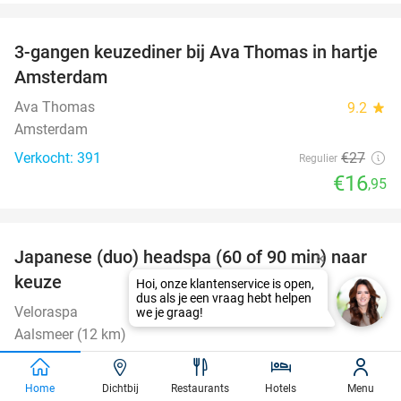
favorite_border
3-gangen keuzediner bij Ava Thomas in hartje
37%
Amsterdam
Ava Thomas
9.2
star
Amsterdam
Verkocht: 391
€27
Regulier
€16
,95
favorite_border
Japanese (duo) headspa (60 of 90 min) naar
39%
keuze
Veloraspa
9.8
star
Aalsmeer (12 km)
Verkocht: 61
€80
Regulier
€49
Home
Dichtbij
Restaurants
Hotels
Menu