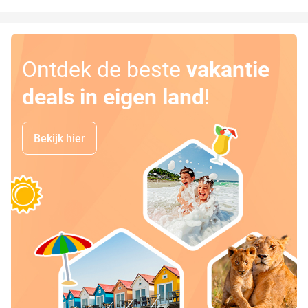
Ontdek de beste
vakantie
deals in eigen land
!
Bekijk hier