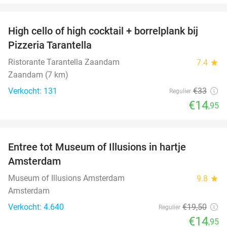
favorite_border
High cello of high cocktail + borrelplank bij
55%
Pizzeria Tarantella
Ristorante Tarantella Zaandam
7.4
star
Zaandam (7 km)
Verkocht: 131
€33
Regulier
€14
,95
favorite_border
Entree tot Museum of Illusions in hartje
23%
Amsterdam
Museum of Illusions Amsterdam
9.8
star
Amsterdam
Verkocht: 4.640
€19
,50
Regulier
€14
,95