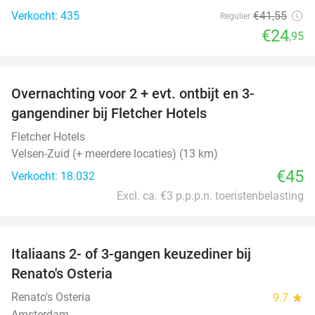
Verkocht: 435
€41
,55
Regulier
€24
,95
favorite_border
Overnachting voor 2 + evt. ontbijt en 3-
gangendiner bij Fletcher Hotels
Fletcher Hotels
Velsen-Zuid (+ meerdere locaties) (13 km)
€45
Verkocht: 18.032
Excl. ca. €3 p.p.p.n. toeristenbelasting
favorite_border
Italiaans 2- of 3-gangen keuzediner bij
48%
Renato's Osteria
Renato's Osteria
9.7
star
Amsterdam