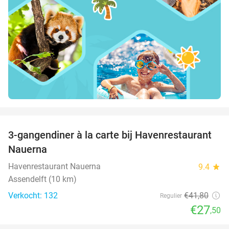
favorite_border
3-gangendiner à la carte bij Havenrestaurant
34%
Nauerna
Havenrestaurant Nauerna
9.4
star
Assendelft (10 km)
Verkocht: 132
€41
,80
Regulier
€27
,50
favorite_border