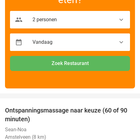
Zoek Restaurant
favorite_border
Ontspanningsmassage naar keuze (60 of 90
40%
minuten)
Sean-Noa
Amstelveen (8 km)