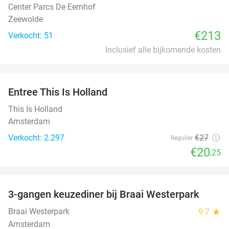
Center Parcs De Eemhof
Zeewolde
€213
Verkocht: 51
Inclusief alle bijkomende kosten
favorite_border
Entree This Is Holland
25%
This Is Holland
Amsterdam
Verkocht: 2.297
€27
Regulier
€20
,25
favorite_border
3-gangen keuzediner bij Braai Westerpark
40%
Braai Westerpark
9.7
star
Amsterdam