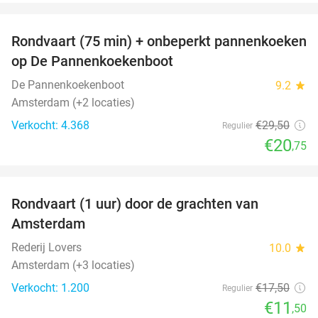
favorite_border
Rondvaart (75 min) + onbeperkt pannenkoeken
30%
op De Pannenkoekenboot
De Pannenkoekenboot
9.2
star
Amsterdam (+2 locaties)
Verkocht: 4.368
€29
,50
Regulier
€20
,75
favorite_border
Rondvaart (1 uur) door de grachten van
34%
Amsterdam
Rederij Lovers
10.0
star
Amsterdam (+3 locaties)
Verkocht: 1.200
€17
,50
Regulier
€11
,50