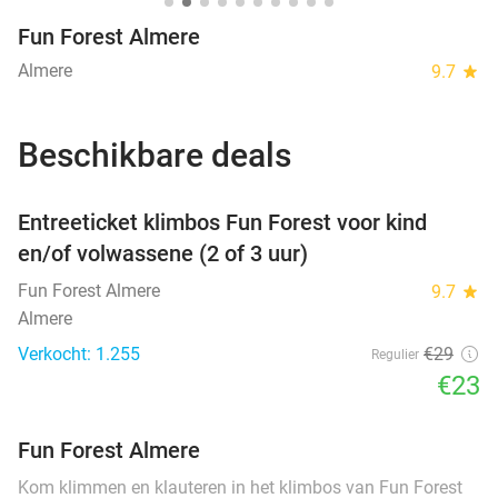
Fun Forest Almere
Almere
9.7
star
Beschikbare deals
favorite_border
Entreeticket klimbos Fun Forest voor kind
en/of volwassene (2 of 3 uur)
Fun Forest Almere
9.7
star
Almere
Verkocht: 1.255
€29
Regulier
€23
Fun Forest Almere
Kom klimmen en klauteren in het klimbos van Fun Forest