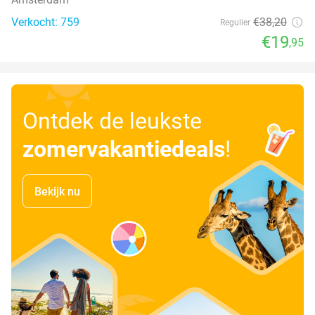
Verkocht: 759
€38
,20
Regulier
€19
,95
Ontdek de leukste
zomervakantiedeals
!
Bekijk nu