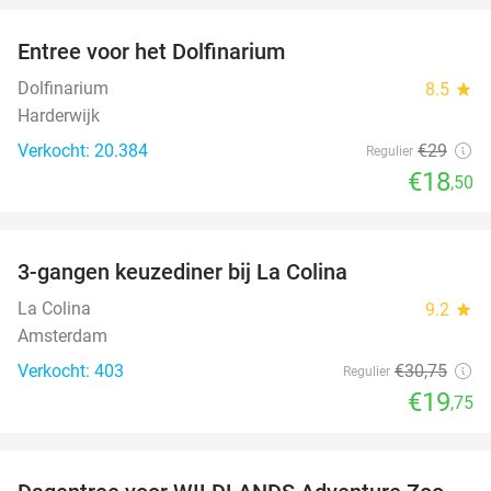
Entree voor het Dolfinarium
36%
Dolfinarium
8.5
star
Harderwijk
Verkocht: 20.384
€29
Regulier
€18
,50
favorite_border
3-gangen keuzediner bij La Colina
36%
La Colina
9.2
star
Amsterdam
Verkocht: 403
€30
,75
Regulier
€19
,75
favorite_border