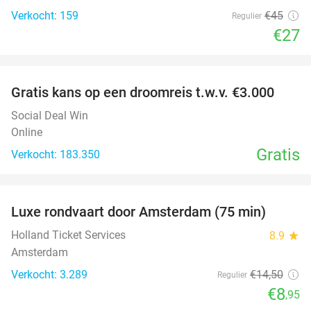
Verkocht: 159
€45
Regulier
€27
favorite_border
Gratis kans op een droomreis t.w.v. €3.000
Social Deal Win
Online
Gratis
Verkocht: 183.350
favorite_border
Luxe rondvaart door Amsterdam (75 min)
38%
Holland Ticket Services
8.9
star
Amsterdam
Verkocht: 3.289
€14
,50
Regulier
€8
,95