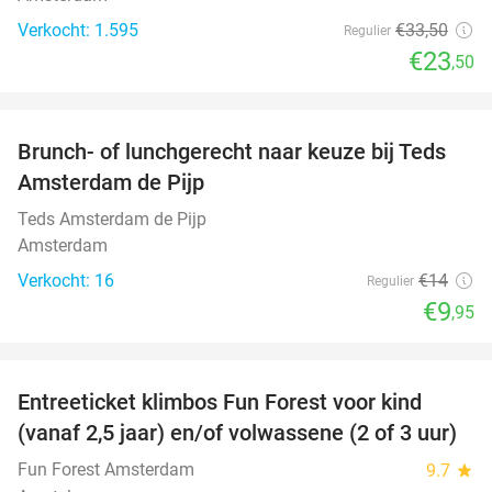
Verkocht: 1.595
€33
,50
Regulier
€23
,50
favorite_border
Brunch- of lunchgerecht naar keuze bij Teds
29%
NEW
Amsterdam de Pijp
TODAY
Teds Amsterdam de Pijp
Amsterdam
Verkocht: 16
€14
Regulier
€9
,95
favorite_border
Entreeticket klimbos Fun Forest voor kind
32%
(vanaf 2,5 jaar) en/of volwassene (2 of 3 uur)
Fun Forest Amsterdam
9.7
star