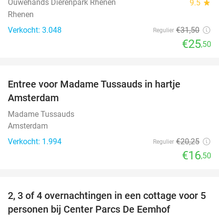
Ouwehands Dierenpark Rhenen
9.5
star
Rhenen
Verkocht: 3.048
€31
,50
Regulier
€25
,50
favorite_border
Entree voor Madame Tussauds in hartje
19%
Amsterdam
Madame Tussauds
Amsterdam
Verkocht: 1.994
€20
,25
Regulier
€16
,50
favorite_border
2, 3 of 4 overnachtingen in een cottage voor 5
personen bij Center Parcs De Eemhof