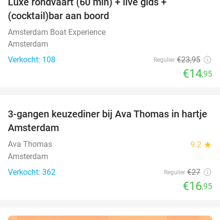
Luxe rondvaart (60 min) + live gids +
38%
(cocktail)bar aan boord
Amsterdam Boat Experience
Amsterdam
Verkocht: 108
€23
,95
Regulier
€14
,95
favorite_border
3-gangen keuzediner bij Ava Thomas in hartje
37%
Amsterdam
Ava Thomas
9.2
star
Amsterdam
Verkocht: 362
€27
Regulier
€16
,95