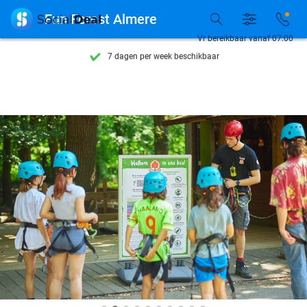
Ontdek 15.000+ deals

Fun Forest Almere
7 dagen per week beschikbaar
Vr bereikbaar vanaf 07:00
10+ miljoen leden
9,4
op basis van
205.955 reviews
Ontdek 15.000+ deals
7 dagen per week beschikbaar
10+ miljoen leden