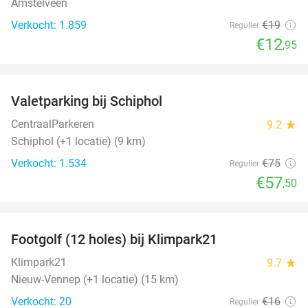
Amstelveen
Verkocht: 1.859
€19
Regulier
€12
,95
favorite_border
Valetparking bij Schiphol
23%
CentraalParkeren
9.2
star
Schiphol (+1 locatie) (9 km)
Verkocht: 1.534
€75
Regulier
€57
,50
favorite_border
Footgolf (12 holes) bij Klimpark21
38%
NEW
TODAY
Klimpark21
9.7
star
Nieuw-Vennep (+1 locatie) (15 km)
Verkocht: 20
€16
Regulier