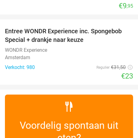
€9
,95
favorite_border
Entree WONDR Experience inc. Spongebob
27%
Special + drankje naar keuze
WONDR Experience
Amsterdam
Verkocht: 980
€31
,50
Regulier
€23
Voordelig spontaan uit
eten?