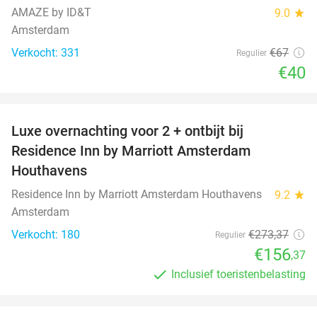
AMAZE by ID&T
9.0
star
Amsterdam
Verkocht: 331
€67
Regulier
€40
favorite_border
Luxe overnachting voor 2 + ontbijt bij
43%
Residence Inn by Marriott Amsterdam
Houthavens
Residence Inn by Marriott Amsterdam Houthavens
9.2
star
Amsterdam
Verkocht: 180
€273
,37
Regulier
€156
,37
Inclusief toeristenbelasting
favorite_border