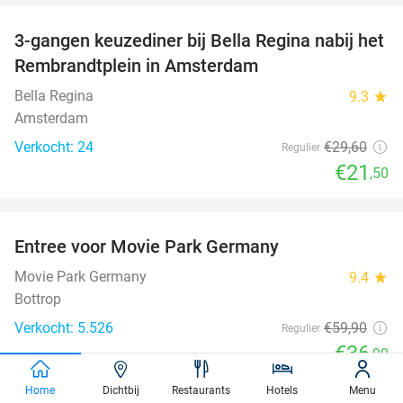
3-gangen keuzediner bij Bella Regina nabij het
27%
Rembrandtplein in Amsterdam
Bella Regina
9.3
star
Amsterdam
Verkocht: 24
€29
,60
Regulier
€21
,50
favorite_border
Entree voor Movie Park Germany
38%
Movie Park Germany
9.4
star
Bottrop
Verkocht: 5.526
€59
,90
Regulier
€36
,90
favorite_border
Home
Dichtbij
Restaurants
Hotels
Menu