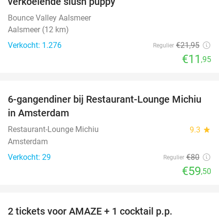
verkoelende slush puppy
Bounce Valley Aalsmeer
Aalsmeer (12 km)
Verkocht: 1.276
€21
,95
Regulier
€11
,95
favorite_border
6-gangendiner bij Restaurant-Lounge Michiu
26%
in Amsterdam
Restaurant-Lounge Michiu
9.3
star
Amsterdam
Verkocht: 29
€80
Regulier
€59
,50
favorite_border
2 tickets voor AMAZE + 1 cocktail p.p.
40%