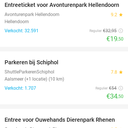
Entreeticket voor Avonturenpark Hellendoorn
41%
Avonturenpark Hellendoorn
9.2
star
Hellendoorn
Verkocht: 32.591
€32
,95
Regulier
€19
,50
favorite_border
Parkeren bij Schiphol
36%
ShuttleParkerenSchiphol
7.8
star
Aalsmeer (+1 locatie) (10 km)
Verkocht: 1.707
€54
Regulier
€34
,50
favorite_border
Entree voor Ouwehands Dierenpark Rhenen
19%