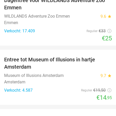
Dagentree voor WILDLANDS Adventure Zoo
24%
Emmen
WILDLANDS Adventure Zoo Emmen
9.6
star
Emmen
Verkocht: 17.409
€33
Regulier
€25
favorite_border
Entree tot Museum of Illusions in hartje
23%
Amsterdam
Museum of Illusions Amsterdam
9.7
star
Amsterdam
Verkocht: 4.587
€19
,50
Regulier
€14
,95
favorite_border