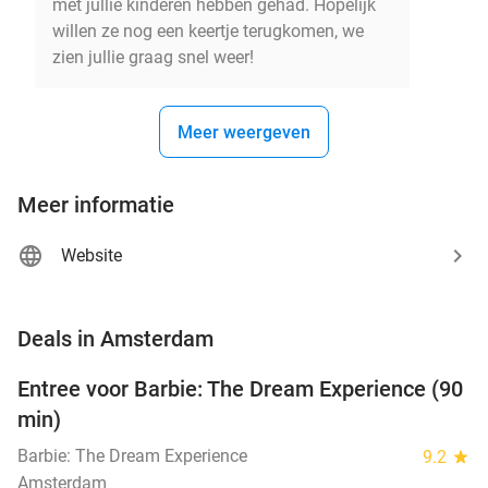
met jullie kinderen hebben gehad. Hopelijk
willen ze nog een keertje terugkomen, we
zien jullie graag snel weer!
Meer weergeven
Meer informatie
Website
favorite_border
Deals in Amsterdam
Entree voor Barbie: The Dream Experience (90
30%
min)
Barbie: The Dream Experience
9.2
star
Amsterdam