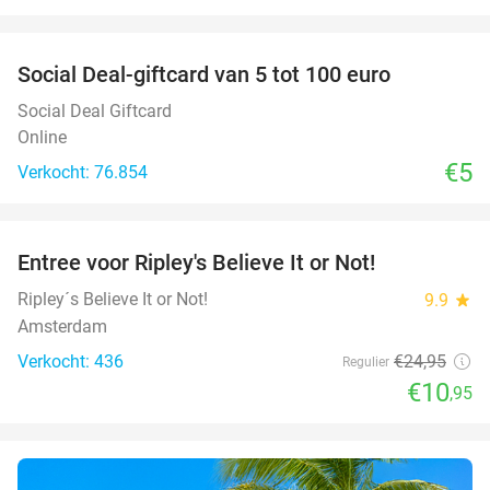
favorite_border
Social Deal-giftcard van 5 tot 100 euro
Social Deal Giftcard
Online
€5
Verkocht: 76.854
favorite_border
Entree voor Ripley's Believe It or Not!
56%
Ripley´s Believe It or Not!
9.9
star
Amsterdam
Verkocht: 436
€24
,95
Regulier
€10
,95