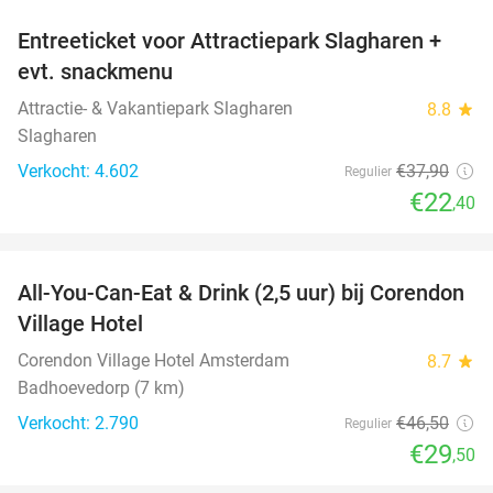
Entreeticket voor Attractiepark Slagharen +
41%
evt. snackmenu
Attractie- & Vakantiepark Slagharen
8.8
star
Slagharen
Verkocht: 4.602
€37
,90
Regulier
€22
,40
favorite_border
All-You-Can-Eat & Drink (2,5 uur) bij Corendon
37%
Village Hotel
Corendon Village Hotel Amsterdam
8.7
star
Badhoevedorp (7 km)
Verkocht: 2.790
€46
,50
Regulier
€29
,50
favorite_border