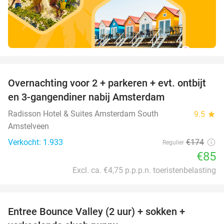
favorite_border
Overnachting voor 2 + parkeren + evt. ontbijt
51%
en 3-gangendiner nabij Amsterdam
Radisson Hotel & Suites Amsterdam South
9.5
star
Amstelveen
Verkocht: 1.933
€174
Regulier
€85
Excl. ca. €4,75 p.p.p.n. toeristenbelasting
favorite_border
Entree Bounce Valley (2 uur) + sokken +
46%