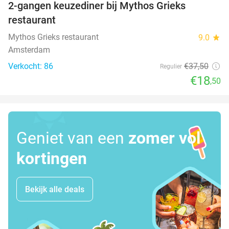
2-gangen keuzediner bij Mythos Grieks
51%
restaurant
Mythos Grieks restaurant
9.0
star
Amsterdam
Verkocht: 86
€37
,50
Regulier
€18
,50
Geniet van een
zomer vol
kortingen
Bekijk alle deals