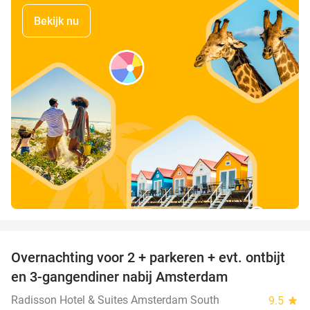
Bekijk nu
favorite_border
Overnachting voor 2 + parkeren + evt. ontbijt
51%
en 3-gangendiner nabij Amsterdam
Radisson Hotel & Suites Amsterdam South
9.5
star