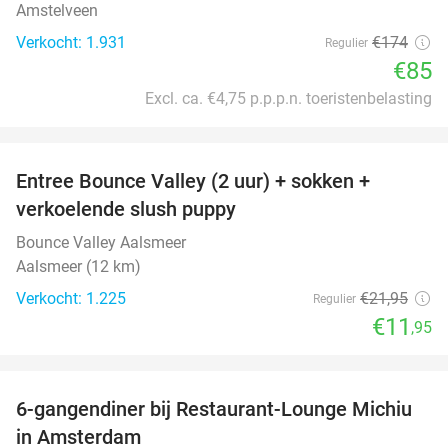
Amstelveen
Verkocht: 1.931
€174
Regulier
€85
Excl. ca. €4,75 p.p.p.n. toeristenbelasting
favorite_border
Entree Bounce Valley (2 uur) + sokken +
46%
verkoelende slush puppy
Bounce Valley Aalsmeer
Aalsmeer (12 km)
Verkocht: 1.225
€21
,95
Regulier
€11
,95
favorite_border
6-gangendiner bij Restaurant-Lounge Michiu
26%
in Amsterdam