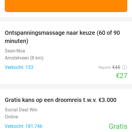
favorite_border
Ontspanningsmassage naar keuze (60 of 90
40%
minuten)
Sean-Noa
Amstelveen (8 km)
Verkocht: 153
€45
Regulier
€27
favorite_border
Gratis kans op een droomreis t.w.v. €3.000
Social Deal Win
Online
Gratis
Verkocht: 181.746