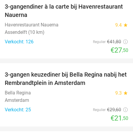
3-gangendiner à la carte bij Havenrestaurant
34%
Nauerna
Havenrestaurant Nauerna
9.4
star
Assendelft (10 km)
Verkocht: 126
€41
,80
Regulier
€27
,50
favorite_border
3-gangen keuzediner bij Bella Regina nabij het
27%
Rembrandtplein in Amsterdam
Bella Regina
9.3
star
Amsterdam
Verkocht: 25
€29
,60
Regulier
€21
,50
favorite_border