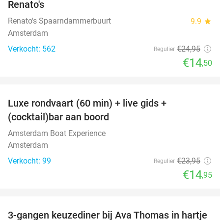
Renato's
Renato's Spaarndammerbuurt
9.9
star
Amsterdam
Verkocht: 562
€24
,95
Regulier
€14
,50
favorite_border
Luxe rondvaart (60 min) + live gids +
38%
(cocktail)bar aan boord
Amsterdam Boat Experience
Amsterdam
Verkocht: 99
€23
,95
Regulier
€14
,95
favorite_border
3-gangen keuzediner bij Ava Thomas in hartje
37%