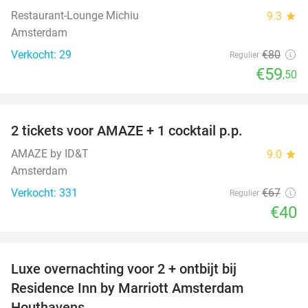
Restaurant-Lounge Michiu
9.3
star
Amsterdam
Verkocht: 29
€80
Regulier
€59
,50
favorite_border
2 tickets voor AMAZE + 1 cocktail p.p.
40%
AMAZE by ID&T
9.0
star
Amsterdam
Verkocht: 331
€67
Regulier
€40
favorite_border
Luxe overnachting voor 2 + ontbijt bij
43%
Residence Inn by Marriott Amsterdam
Houthavens