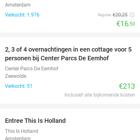
Amsterdam
Verkocht: 1.976
€20
,25
Regulier
€16
,50
favorite_border
2, 3 of 4 overnachtingen in een cottage voor 5
personen bij Center Parcs De Eemhof
Center Parcs De Eemhof
Zeewolde
€213
Verkocht: 51
Inclusief alle bijkomende kosten
favorite_border
Entree This Is Holland
25%
This Is Holland
Amsterdam