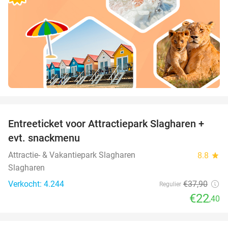
favorite_border
Entreeticket voor Attractiepark Slagharen +
41%
evt. snackmenu
Attractie- & Vakantiepark Slagharen
8.8
star
Slagharen
Verkocht: 4.244
€37
,90
Regulier
€22
,40
favorite_border