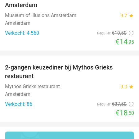
Amsterdam
Museum of Illusions Amsterdam
9.7
star
Amsterdam
Verkocht: 4.560
€19
,50
Regulier
€14
,95
favorite_border
2-gangen keuzediner bij Mythos Grieks
51%
restaurant
Mythos Grieks restaurant
9.0
star
Amsterdam
Verkocht: 86
€37
,50
Regulier
€18
,50