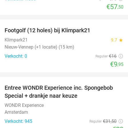
€57
,50
favorite_border
Footgolf (12 holes) bij Klimpark21
38%
NEW
TODAY
Klimpark21
9.7
star
Nieuw-Vennep (+1 locatie) (15 km)
Verkocht: 0
€16
Regulier
€9
,95
favorite_border
Entree WONDR Experience inc. Spongebob
27%
Special + drankje naar keuze
WONDR Experience
Amsterdam
Verkocht: 945
€31
,50
Regulier