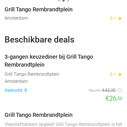
Grill Tango Rembrandtplein
Amsterdam
8.1
star
Beschikbare deals
favorite_border
3-gangen keuzediner bij Grill Tango
Rembrandtplein
Grill Tango Rembrandtplein
8.1
star
Amsterdam
Verkocht: 8
€43
,30
Regulier
€26
,50
Grill Tango Rembrandtplein
Vleesliefhebbers opgelet! Grill Tango Rembrandtplein is hét