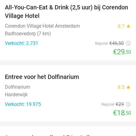
All-You-Can-Eat & Drink (2,5 uur) bij Corendon
37%
Village Hotel
Corendon Village Hotel Amsterdam
8.7
star
Badhoevedorp (7 km)
Verkocht: 2.731
€46
,50
Regulier
€29
,50
favorite_border
Entree voor het Dolfinarium
36%
Dolfinarium
8.5
star
Harderwijk
Verkocht: 19.975
€29
Regulier
€18
,50
favorite_border