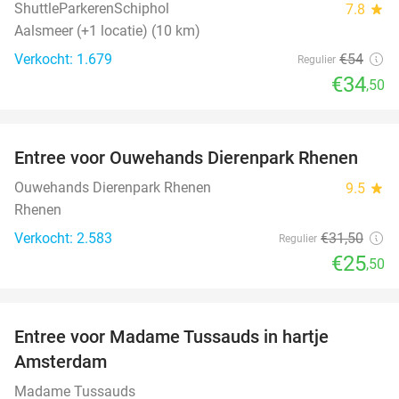
ShuttleParkerenSchiphol
7.8
star
Aalsmeer (+1 locatie) (10 km)
Verkocht: 1.679
€54
Regulier
€34
,50
favorite_border
Entree voor Ouwehands Dierenpark Rhenen
19%
Ouwehands Dierenpark Rhenen
9.5
star
Rhenen
Verkocht: 2.583
€31
,50
Regulier
€25
,50
favorite_border
Entree voor Madame Tussauds in hartje
19%
Amsterdam
Madame Tussauds