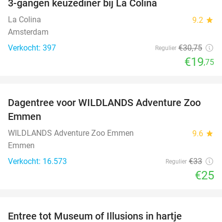
3-gangen keuzediner bij La Colina
36%
La Colina
9.2
star
Amsterdam
Verkocht: 397
€30
,75
Regulier
€19
,75
favorite_border
Dagentree voor WILDLANDS Adventure Zoo
24%
Emmen
WILDLANDS Adventure Zoo Emmen
9.6
star
Emmen
Verkocht: 16.573
€33
Regulier
€25
favorite_border
Entree tot Museum of Illusions in hartje
23%