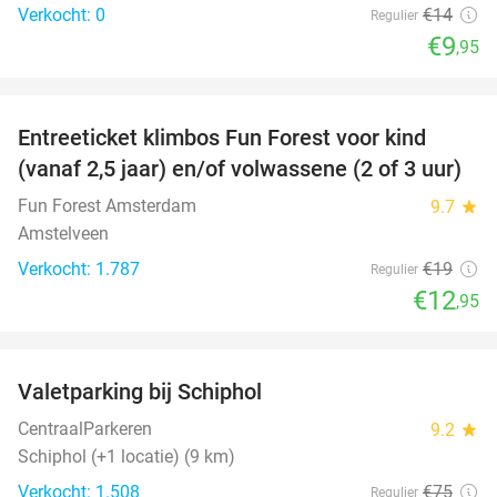
Verkocht: 0
€14
Regulier
€9
,95
favorite_border
Entreeticket klimbos Fun Forest voor kind
32%
(vanaf 2,5 jaar) en/of volwassene (2 of 3 uur)
Fun Forest Amsterdam
9.7
star
Amstelveen
Verkocht: 1.787
€19
Regulier
€12
,95
favorite_border
Valetparking bij Schiphol
23%
CentraalParkeren
9.2
star
Schiphol (+1 locatie) (9 km)
Verkocht: 1.508
€75
Regulier