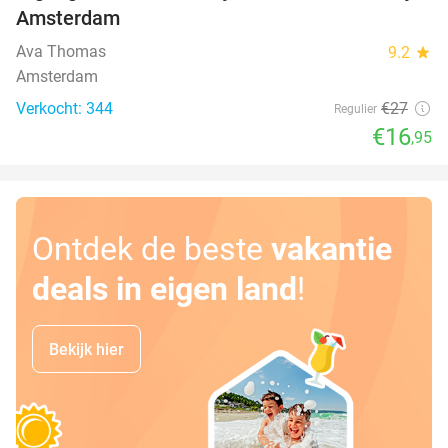
Amsterdam
Ava Thomas
9.2
star
Amsterdam
Verkocht: 344
€27
Regulier
€16
,95
Ontdek de beste
vakantie
deals in eigen land
!
Bekijk hier