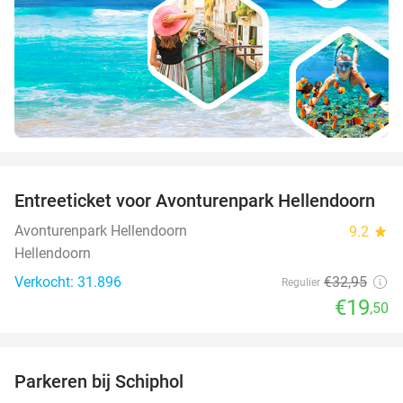
favorite_border
Entreeticket voor Avonturenpark Hellendoorn
41%
Avonturenpark Hellendoorn
9.2
star
Hellendoorn
Verkocht: 31.896
€32
,95
Regulier
€19
,50
favorite_border
Parkeren bij Schiphol
36%