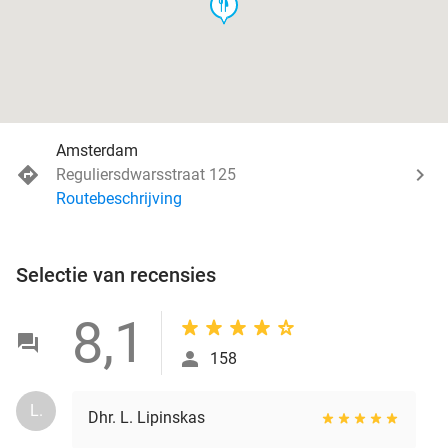
food
Amsterdam
Reguliersdwarsstraat 125
Routebeschrijving
Selectie van recensies
8,1
158
L.
Dhr. L. Lipinskas