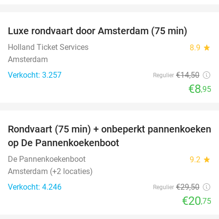
favorite_border
Luxe rondvaart door Amsterdam (75 min)
38%
Holland Ticket Services
8.9
star
Amsterdam
Verkocht: 3.257
€14
,50
Regulier
€8
,95
favorite_border
Rondvaart (75 min) + onbeperkt pannenkoeken
30%
op De Pannenkoekenboot
De Pannenkoekenboot
9.2
star
Amsterdam (+2 locaties)
Verkocht: 4.246
€29
,50
Regulier
€20
,75
favorite_border