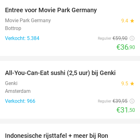
Entree voor Movie Park Germany
38%
Movie Park Germany
9.4
star
Bottrop
Verkocht: 5.384
€59
,90
Regulier
€36
,90
favorite_border
All-You-Can-Eat sushi (2,5 uur) bij Genki
21%
Genki
9.5
star
Amsterdam
Verkocht: 966
€39
,95
Regulier
€31
,50
favorite_border
Indonesische rijsttafel + meer bij Ron
26%