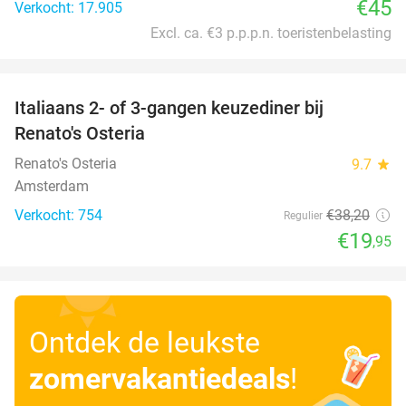
€45
Verkocht: 17.905
Excl. ca. €3 p.p.p.n. toeristenbelasting
favorite_border
Italiaans 2- of 3-gangen keuzediner bij
48%
Renato's Osteria
Renato's Osteria
9.7
star
Amsterdam
Verkocht: 754
€38
,20
Regulier
€19
,95
Ontdek de leukste
zomervakantiedeals
!