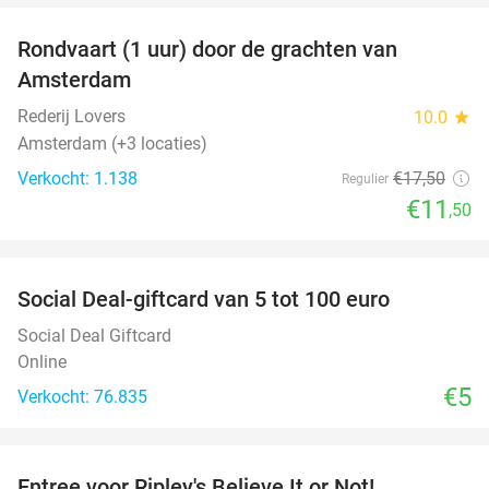
Rondvaart (1 uur) door de grachten van
34%
Amsterdam
Rederij Lovers
10.0
star
Amsterdam (+3 locaties)
Verkocht: 1.138
€17
,50
Regulier
€11
,50
favorite_border
Social Deal-giftcard van 5 tot 100 euro
Social Deal Giftcard
Online
€5
Verkocht: 76.835
favorite_border
Entree voor Ripley's Believe It or Not!