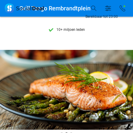
Ontdek 15.000+ deals

Grill Tango Rembrandtplein
7 dagen per week beschikbaar
Bereikbaar tot 23:00
10+ miljoen leden
9,4
op basis van
205.791 reviews
Ontdek 15.000+ deals
7 dagen per week beschikbaar
10+ miljoen leden