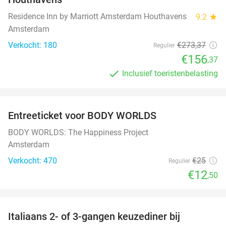
Residence Inn by Marriott Amsterdam Houthavens
9.2
star
Amsterdam
Verkocht: 180
€273
,37
Regulier
€156
,37
Inclusief toeristenbelasting
favorite_border
Entreeticket voor BODY WORLDS
50%
BODY WORLDS: The Happiness Project
Amsterdam
Verkocht: 470
€25
Regulier
€12
,50
favorite_border
Italiaans 2- of 3-gangen keuzediner bij
42%