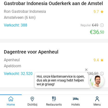
Gastrobar Indonesia Ouderkerk aan de Amstel
Ron Gastrobar Indonesia
9.7
star
Amstelveen (6 km)
Verkocht: 388
€49
Regulier
€36
,50
favorite_border
Dagentree voor Apenheul
36%
Apenheul
9.4
star
Apeldoorn
Verkocht: 32.520
€30
,50
Regulier
€19
,50
favorite_border
All-You-Can-Eat Koreaanse BBQ + onbeperkt
21%
Home
Dichtbij
Restaurants
Hotels
Menu
drinken (2 of 2,5 uur) bij Jinsang BBQ