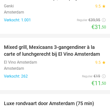
Genki
9.5
star
Amsterdam
Verkocht: 1.001
€39
,95
Regulier
€31
,50
favorite_border
Mixed grill, Mexicaans 3-gangendiner à la
39%
carte of lunchgerecht bij El Vino Amsterdam
El Vino Amsterdam
9.5
star
Amsterdam
Verkocht: 262
€19
Regulier
€11
,50
favorite_border
Luxe rondvaart door Amsterdam (75 min)
38%