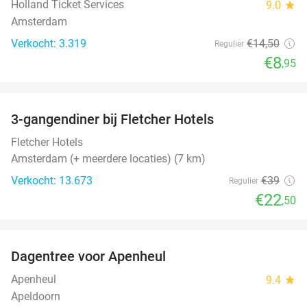
Holland Ticket Services
9.0
star
Amsterdam
Verkocht: 3.319
€14
,50
Regulier
€8
,95
favorite_border
3-gangendiner bij Fletcher Hotels
42%
Fletcher Hotels
Amsterdam (+ meerdere locaties) (7 km)
Verkocht: 13.673
€39
Regulier
€22
,50
favorite_border
Dagentree voor Apenheul
36%
Apenheul
9.4
star
Apeldoorn