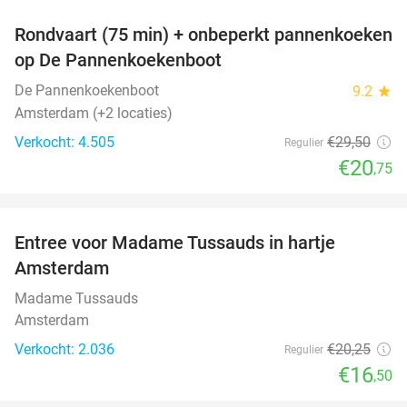
Rondvaart (75 min) + onbeperkt pannenkoeken
30%
op De Pannenkoekenboot
De Pannenkoekenboot
9.2
star
Amsterdam (+2 locaties)
Verkocht: 4.505
€29
,50
Regulier
€20
,75
favorite_border
Entree voor Madame Tussauds in hartje
19%
Amsterdam
Madame Tussauds
Amsterdam
Verkocht: 2.036
€20
,25
Regulier
€16
,50
favorite_border