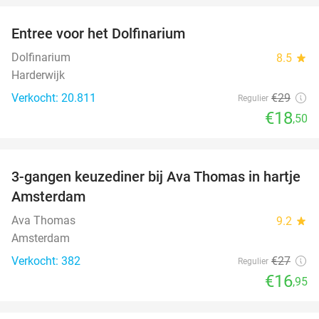
Entree voor het Dolfinarium
36%
Dolfinarium
8.5
star
Harderwijk
Verkocht: 20.811
€29
Regulier
€18
,50
favorite_border
3-gangen keuzediner bij Ava Thomas in hartje
37%
Amsterdam
Ava Thomas
9.2
star
Amsterdam
Verkocht: 382
€27
Regulier
€16
,95
favorite_border