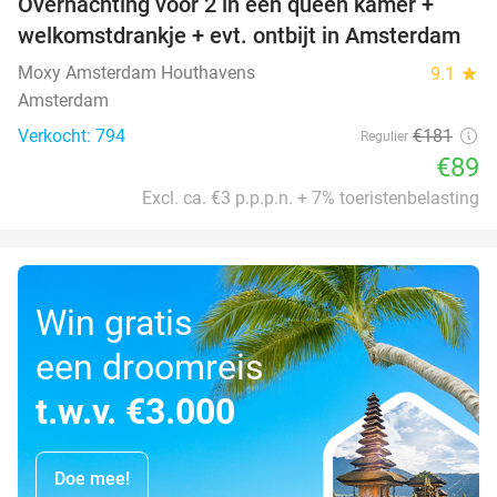
Overnachting voor 2 in een queen kamer +
51%
welkomstdrankje + evt. ontbijt in Amsterdam
Moxy Amsterdam Houthavens
9.1
star
Amsterdam
Verkocht: 794
€181
Regulier
€89
Excl. ca. €3 p.p.p.n. + 7% toeristenbelasting
Win gratis
een droomreis
t.w.v. €3.000
Doe mee!