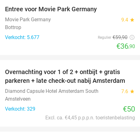
Entree voor Movie Park Germany
38%
Movie Park Germany
9.4
star
Bottrop
Verkocht: 5.677
€59
,90
Regulier
€36
,90
favorite_border
Overnachting voor 1 of 2 + ontbijt + gratis
parkeren + late check-out nabij Amsterdam
Diamond Capsule Hotel Amsterdam South
7.6
star
Amstelveen
€50
Verkocht: 329
Excl. ca. €4,45 p.p.p.n. toeristenbelasting
favorite_border