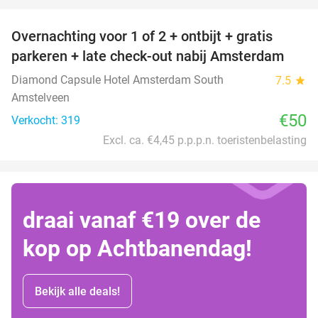
favorite_border
Overnachting voor 1 of 2 + ontbijt + gratis
parkeren + late check-out nabij Amsterdam
Diamond Capsule Hotel Amsterdam South
7.5
star
Amstelveen
€50
Verkocht: 319
Excl. ca. €4,45 p.p.p.n. toeristenbelasting
draai vanaf €19 over de
kop op Achtbanendag!
Bekijk alle deals!