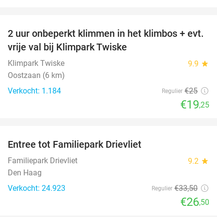
favorite_border
2 uur onbeperkt klimmen in het klimbos + evt.
23%
vrije val bij Klimpark Twiske
Klimpark Twiske
9.9
star
Oostzaan (6 km)
Verkocht: 1.184
€25
Regulier
€19
,25
favorite_border
Entree tot Familiepark Drievliet
21%
Familiepark Drievliet
9.2
star
Den Haag
Verkocht: 24.923
€33
,50
Regulier
€26
,50