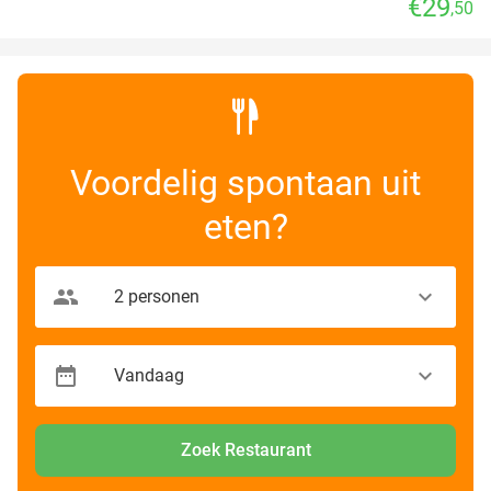
€29
,50
Voordelig spontaan uit
eten?
Zoek Restaurant