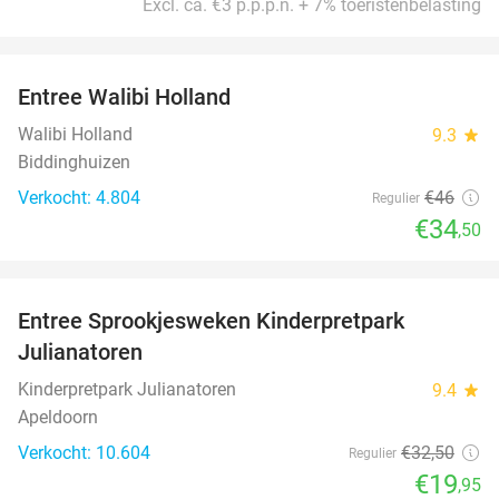
Excl. ca. €3 p.p.p.n. + 7% toeristenbelasting
favorite_border
Entree Walibi Holland
25%
Walibi Holland
9.3
star
Biddinghuizen
Verkocht: 4.804
€46
Regulier
€34
,50
favorite_border
Entree Sprookjesweken Kinderpretpark
39%
Julianatoren
Kinderpretpark Julianatoren
9.4
star
Apeldoorn
Verkocht: 10.604
€32
,50
Regulier
€19
,95