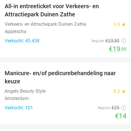
All-in entreeticket voor Verkeers- en
15%
Attractiepark Duinen Zathe
Verkeers- en Attractiepark Duinen Zathe
9.8
star
Appelscha
Verkocht: 45.438
€23
,50
Regulier
€19
,99
favorite_border
Manicure- en/of pedicurebehandeling naar
44%
keuze
Angels Beauty Style
8.3
star
Amsterdam
Verkocht: 101
€25
Regulier
€14