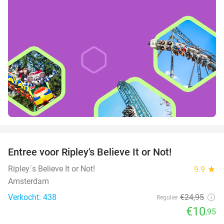
favorite_border
Entree voor Ripley's Believe It or Not!
56%
Ripley´s Believe It or Not!
9.9
star
Amsterdam
Verkocht: 438
€24
,95
Regulier
€10
,95