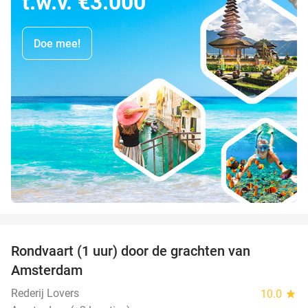
t.w.v. €3.000
Doe mee!
favorite_border
Rondvaart (1 uur) door de grachten van
34%
Amsterdam
Rederij Lovers
10.0
star