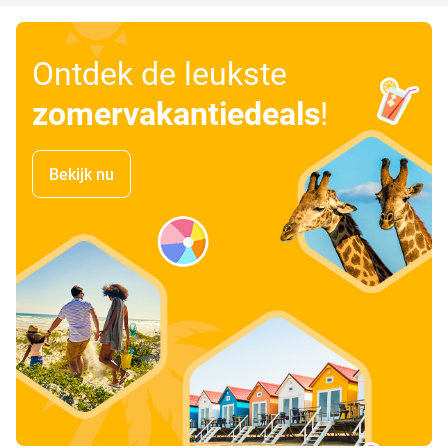
Ontdek de leukste
zomervakantiedeals
!
Bekijk nu