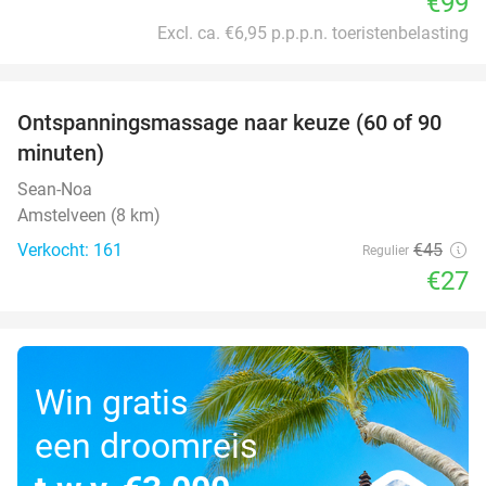
€99
Excl. ca. €6,95 p.p.p.n. toeristenbelasting
favorite_border
Ontspanningsmassage naar keuze (60 of 90
40%
minuten)
Sean-Noa
Amstelveen (8 km)
Verkocht: 161
€45
Regulier
€27
Win gratis
een droomreis