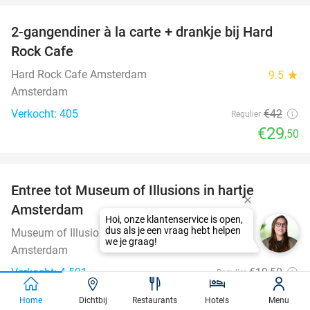
2-gangendiner à la carte + drankje bij Hard
30%
Rock Cafe
Hard Rock Cafe Amsterdam
9.5
star
Amsterdam
Verkocht: 405
€42
Regulier
€29
,50
favorite_border
Entree tot Museum of Illusions in hartje
23%
Amsterdam
Hoi, onze klantenservice is open,
dus als je een vraag hebt helpen
Museum of Illusions Amsterdam
9.7
star
we je graag!
Amsterdam
Verkocht: 4.591
€19
,50
Regulier
€14
,95
Home
Dichtbij
Restaurants
Hotels
Menu