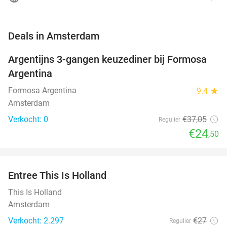
favorite_border
Deals in Amsterdam
Argentijns 3-gangen keuzediner bij Formosa
34%
NEW
Argentina
TODAY
Formosa Argentina
9.4
star
Amsterdam
Verkocht: 0
€37
,05
Regulier
€24
,50
favorite_border
Entree This Is Holland
25%
This Is Holland
Amsterdam
Verkocht: 2.297
€27
Regulier