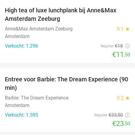
High tea of luxe lunchplank bij Anne&Max
36%
Amsterdam Zeeburg
Anne&Max Amsterdam Zeeburg
9.1
star
Amsterdam
Verkocht: 1.296
€18
Regulier
€11
,50
favorite_border
Entree voor Barbie: The Dream Experience (90
30%
min)
Barbie: The Dream Experience
9.2
star
Amsterdam
Verkocht: 1.595
€33
,50
Regulier
€23
,50