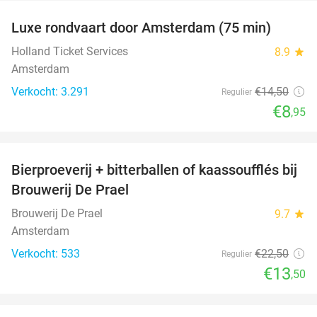
Luxe rondvaart door Amsterdam (75 min)
38%
Holland Ticket Services
8.9
star
Amsterdam
Verkocht: 3.291
€14
,50
Regulier
€8
,95
favorite_border
Bierproeverij + bitterballen of kaassoufflés bij
40%
Brouwerij De Prael
Brouwerij De Prael
9.7
star
Amsterdam
Verkocht: 533
€22
,50
Regulier
€13
,50
favorite_border