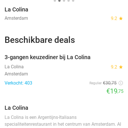
La Colina
Amsterdam
9.2
star
Beschikbare deals
favorite_border
3-gangen keuzediner bij La Colina
La Colina
9.2
star
Amsterdam
Verkocht: 403
€30
,75
Regulier
€19
,75
La Colina
La Colina is een Argentijns-Italiaans
specialiteitenrestaurant in het centrum van Amsterdam. Al