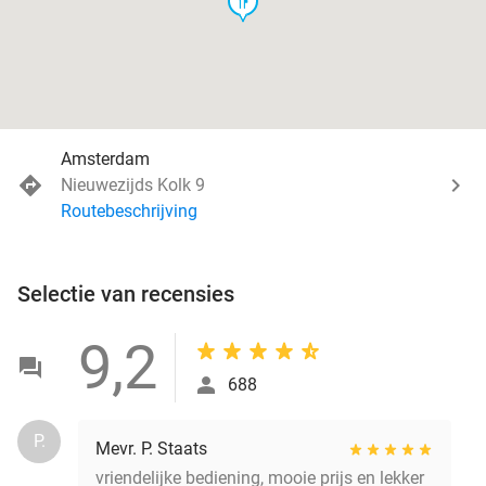
food
Amsterdam
Nieuwezijds Kolk 9
Routebeschrijving
Selectie van recensies
9,2
688
P.
Mevr. P. Staats
vriendelijke bediening, mooie prijs en lekker