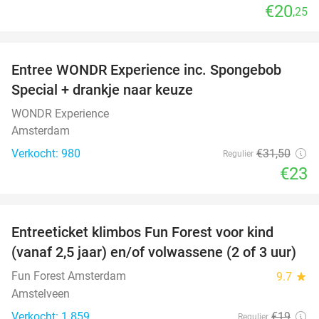
€20
,25
favorite_border
Entree WONDR Experience inc. Spongebob
27%
Special + drankje naar keuze
WONDR Experience
Amsterdam
Verkocht: 980
€31
,50
Regulier
€23
favorite_border
Entreeticket klimbos Fun Forest voor kind
32%
(vanaf 2,5 jaar) en/of volwassene (2 of 3 uur)
Fun Forest Amsterdam
9.7
star
Amstelveen
Verkocht: 1.859
€19
Regulier