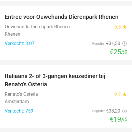
favorite_border
Entree voor Ouwehands Dierenpark Rhenen
19%
Ouwehands Dierenpark Rhenen
9.5
star
Rhenen
Verkocht: 3.071
€31
,50
Regulier
€25
,50
favorite_border
Italiaans 2- of 3-gangen keuzediner bij
48%
Renato's Osteria
Renato's Osteria
9.7
star
Amsterdam
Verkocht: 759
€38
,20
Regulier
€19
,95
favorite_border