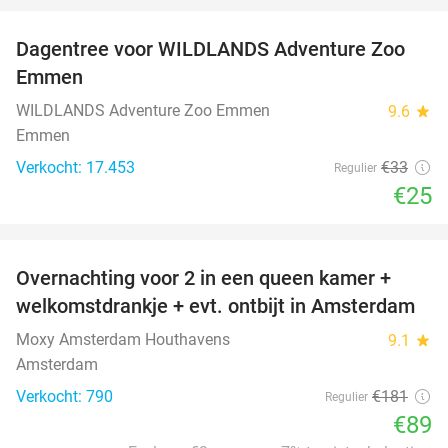
Dagentree voor WILDLANDS Adventure Zoo
24%
Emmen
WILDLANDS Adventure Zoo Emmen
9.6
star
Emmen
Verkocht: 17.453
€33
Regulier
€25
favorite_border
Overnachting voor 2 in een queen kamer +
51%
welkomstdrankje + evt. ontbijt in Amsterdam
Moxy Amsterdam Houthavens
9.1
star
Amsterdam
Verkocht: 790
€181
Regulier
€89