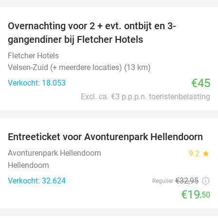
favorite_border
Overnachting voor 2 + evt. ontbijt en 3-
gangendiner bij Fletcher Hotels
Fletcher Hotels
Velsen-Zuid (+ meerdere locaties) (13 km)
€45
Verkocht: 18.053
Excl. ca. €3 p.p.p.n. toeristenbelasting
favorite_border
Entreeticket voor Avonturenpark Hellendoorn
41%
Avonturenpark Hellendoorn
9.2
star
Hellendoorn
Verkocht: 32.624
€32
,95
Regulier
€19
,50
favorite_border