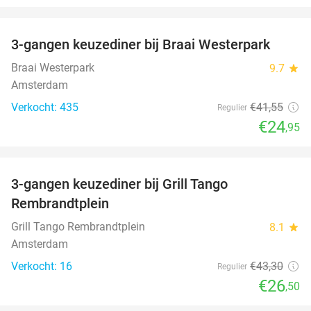
favorite_border
3-gangen keuzediner bij Braai Westerpark
40%
Braai Westerpark
9.7
star
Amsterdam
Verkocht: 435
€41
,55
Regulier
€24
,95
favorite_border
3-gangen keuzediner bij Grill Tango
39%
Rembrandtplein
Grill Tango Rembrandtplein
8.1
star
Amsterdam
Verkocht: 16
€43
,30
Regulier
€26
,50
favorite_border