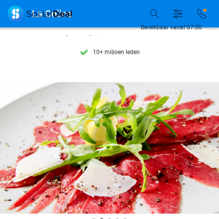
Ontdek 15.000+ deals

La Colina
7 dagen per week beschikbaar
Bereikbaar vanaf 07:00
10+ miljoen leden
9,4
op basis van
205.978 reviews
Ontdek 15.000+ deals
7 dagen per week beschikbaar
10+ miljoen leden