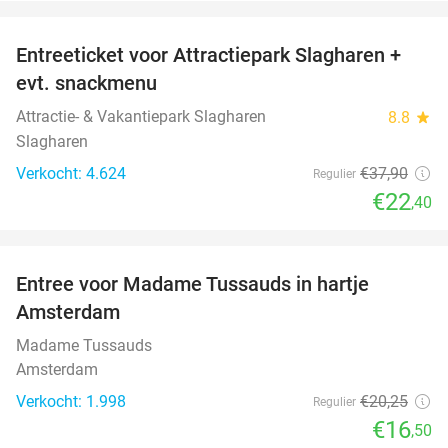
favorite_border
Entreeticket voor Attractiepark Slagharen +
41%
evt. snackmenu
Attractie- & Vakantiepark Slagharen
8.8
star
Slagharen
Verkocht: 4.624
€37
,90
Regulier
€22
,40
favorite_border
Entree voor Madame Tussauds in hartje
19%
Amsterdam
Madame Tussauds
Amsterdam
Verkocht: 1.998
€20
,25
Regulier
€16
,50