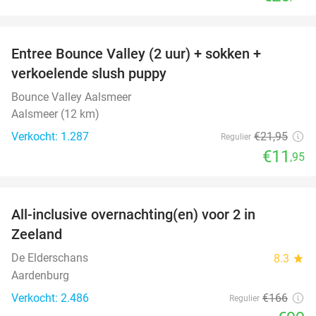
favorite_border
Entree Bounce Valley (2 uur) + sokken +
46%
verkoelende slush puppy
Bounce Valley Aalsmeer
Aalsmeer (12 km)
Verkocht: 1.287
€21
,95
Regulier
€11
,95
favorite_border
All-inclusive overnachting(en) voor 2 in
40%
Zeeland
De Elderschans
8.3
star
Aardenburg
Verkocht: 2.486
€166
Regulier