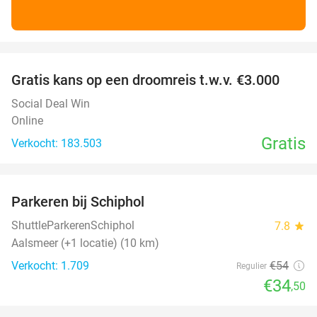
favorite_border
Gratis kans op een droomreis t.w.v. €3.000
Social Deal Win
Online
Gratis
Verkocht: 183.503
favorite_border
Parkeren bij Schiphol
36%
ShuttleParkerenSchiphol
7.8
star
Aalsmeer (+1 locatie) (10 km)
Verkocht: 1.709
€54
Regulier
€34
,50
favorite_border