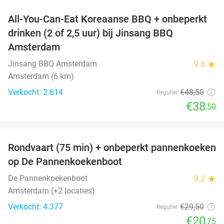
All-You-Can-Eat Koreaanse BBQ + onbeperkt
21%
drinken (2 of 2,5 uur) bij Jinsang BBQ
Amsterdam
Jinsang BBQ Amsterdam
9.8
star
Amsterdam (6 km)
Verkocht: 2.614
€48
,50
Regulier
€38
,50
favorite_border
Rondvaart (75 min) + onbeperkt pannenkoeken
30%
op De Pannenkoekenboot
De Pannenkoekenboot
9.2
star
Amsterdam (+2 locaties)
Verkocht: 4.377
€29
,50
Regulier
€20
,75