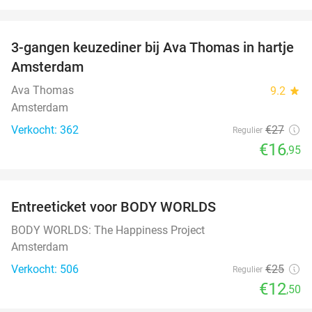
favorite_border
3-gangen keuzediner bij Ava Thomas in hartje
37%
Amsterdam
Ava Thomas
9.2
star
Amsterdam
Verkocht: 362
€27
Regulier
€16
,95
favorite_border
Entreeticket voor BODY WORLDS
50%
BODY WORLDS: The Happiness Project
Amsterdam
Verkocht: 506
€25
Regulier
€12
,50
favorite_border