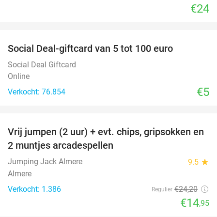
€24
favorite_border
Social Deal-giftcard van 5 tot 100 euro
Social Deal Giftcard
Online
€5
Verkocht: 76.854
favorite_border
Vrij jumpen (2 uur) + evt. chips, gripsokken en
38%
2 muntjes arcadespellen
Jumping Jack Almere
9.5
star
Almere
Verkocht: 1.386
€24
,20
Regulier
€14
,95