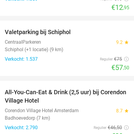
€12
,95
favorite_border
Valetparking bij Schiphol
23%
CentraalParkeren
9.2
star
Schiphol (+1 locatie) (9 km)
Verkocht: 1.537
€75
Regulier
€57
,50
favorite_border
All-You-Can-Eat & Drink (2,5 uur) bij Corendon
37%
Village Hotel
Corendon Village Hotel Amsterdam
8.7
star
Badhoevedorp (7 km)
Verkocht: 2.790
€46
,50
Regulier