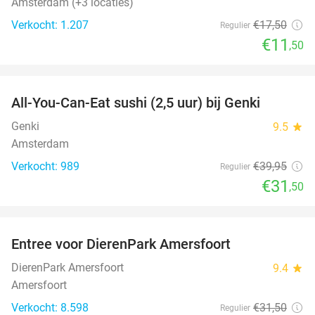
Amsterdam (+3 locaties)
Verkocht: 1.207
€17
,50
Regulier
€11
,50
favorite_border
All-You-Can-Eat sushi (2,5 uur) bij Genki
21%
Genki
9.5
star
Amsterdam
Verkocht: 989
€39
,95
Regulier
€31
,50
favorite_border
Entree voor DierenPark Amersfoort
24%
DierenPark Amersfoort
9.4
star
Amersfoort
Verkocht: 8.598
€31
,50
Regulier