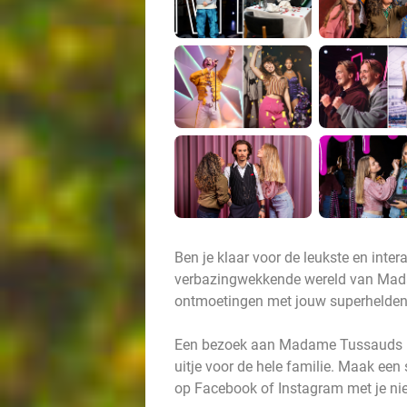
Ben je klaar voor de leukste en inte
verbazingwekkende wereld van Mada
ontmoetingen met jouw superhelden, 
Een bezoek aan Madame Tussauds is 
uitje voor de hele familie. Maak een s
op Facebook of Instagram met je nie