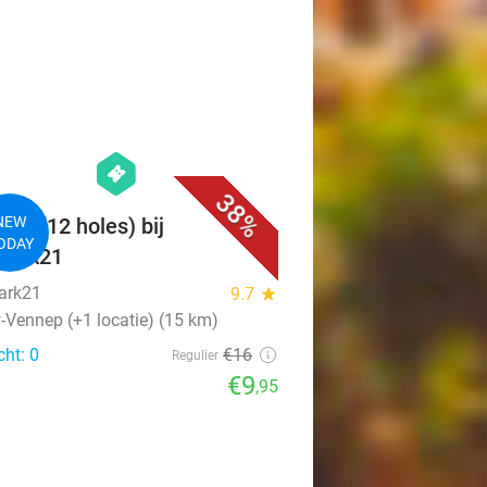
favorite_border
hexagon
events
38%
olf (12 holes) bij
NEW
ODAY
park21
ark21
9.7
star
-Vennep (+1 locatie) (15 km)
cht: 0
€16
Regulier
€9
,95