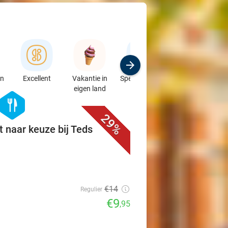
en
Excellent
Vakantie in
Speciaalzaken
Sport
eigen land
& Auto's
favorite_border
hexagon
food
29%
t naar keuze bij Teds
€14
Regulier
€9
,95