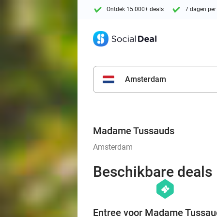
Ontdek 15.000+ deals
7 dagen per
Amsterdam
Madame Tussauds
Amsterdam
Beschikbare deals
hexagon
events
Entree voor Madame Tussau