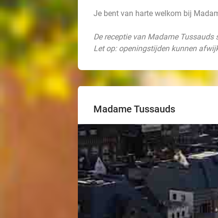
Je bent van harte welkom bij Mada
De receptie van Madame Tussauds sl
Let op: openingstijden kunnen afwij
Madame Tussauds