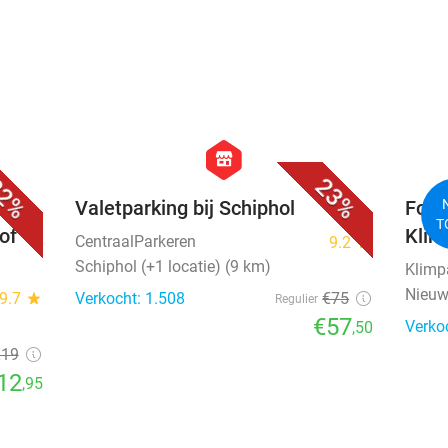
favorite_border
favorite_border
hexagon
store
2%
23%
est
Valetparking bij Schiphol
Footg
T
of
Klim
CentraalParkeren
9.2
star
Schiphol (+1 locatie) (9 km)
Klimp
Nieuw
9.7
star
Verkocht: 1.508
€75
Regulier
€57
Verko
,50
€19
12
,95