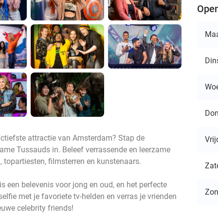
Open
Ma
Din
Wo
Don
ractiefste attractie van Amsterdam? Stap de
Vri
me Tussauds in. Beleef verrassende en leerzame
topartiesten, filmsterren en kunstenaars.
Zat
een belevenis voor jong en oud, en het perfecte
Zo
elfie met je favoriete tv-helden en verras je vrienden
uwe celebrity friends!