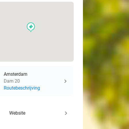
events
Amsterdam
Dam 20
Routebeschrijving
keyboard_arrow_right
Website