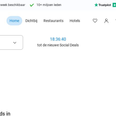
 week beschikbaar
10+ miljoen leden
Home
Dichtbij
Restaurants
Hotels
18:36:38
keyboard_arrow_down
tot de nieuwe Social Deals
favorite_border
ds in