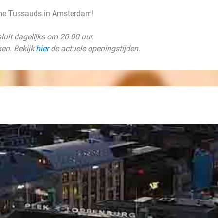
me Tussauds in Amsterdam!
uit dagelijks om 20.00 uur.
ken. Bekijk
hier
de actuele openingstijden.