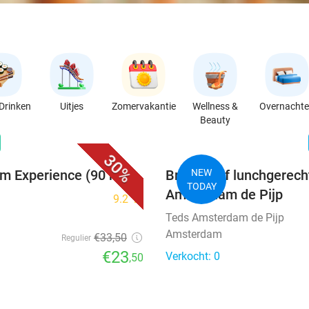
Drinken
Uitjes
Zomervakantie
Wellness &
Overnacht
Beauty
favorite_border
n
30%
am Experience (90 min)
Brunch- of lunchgerech
NEW
TODAY
Amsterdam de Pijp
9.2
star
Teds Amsterdam de Pijp
Amsterdam
€33
,50
Regulier
€23
Verkocht: 0
,50