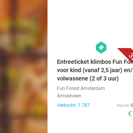
hexagon
events
3
Entreeticket klimbos Fun For
voor kind (vanaf 2,5 jaar) en/
volwassene (2 of 3 uur)
Fun Forest Amsterdam
Amstelveen
Verkocht: 1.787
Regulier
€