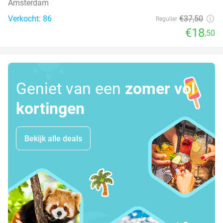
Amsterdam
Verkocht: 86
€37
,50
Regulier
€18
,50
Geniet van een
zomer vol
kortingen
Bekijk alle deals