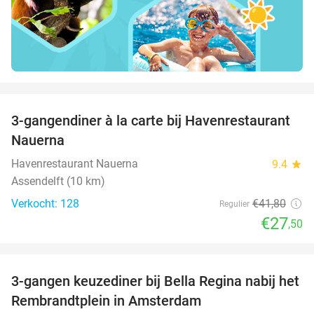
favorite_border
3-gangendiner à la carte bij Havenrestaurant
34%
Nauerna
Havenrestaurant Nauerna
9.4
star
Assendelft (10 km)
Verkocht: 128
€41
,80
Regulier
€27
,50
favorite_border
3-gangen keuzediner bij Bella Regina nabij het
27%
Rembrandtplein in Amsterdam