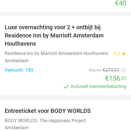
€40
favorite_border
Luxe overnachting voor 2 + ontbijt bij
43%
Residence Inn by Marriott Amsterdam
Houthavens
Residence Inn by Marriott Amsterdam Houthavens
9.2
star
Amsterdam
Verkocht: 180
€273
,37
Regulier
€156
,37
Inclusief toeristenbelasting
favorite_border
Entreeticket voor BODY WORLDS
50%
BODY WORLDS: The Happiness Project
Amsterdam