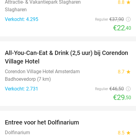
Attractie- & Vakantiepark Slagharen
8.8
star
Slagharen
Verkocht: 4.295
€37
,90
Regulier
€22
,40
favorite_border
All-You-Can-Eat & Drink (2,5 uur) bij Corendon
37%
Village Hotel
Corendon Village Hotel Amsterdam
8.7
star
Badhoevedorp (7 km)
Verkocht: 2.731
€46
,50
Regulier
€29
,50
favorite_border
Entree voor het Dolfinarium
36%
Dolfinarium
8.5
star