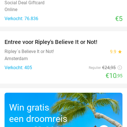
Social Deal Giftcard
Online
€5
Verkocht: 76.836
favorite_border
Entree voor Ripley's Believe It or Not!
56%
Ripley´s Believe It or Not!
9.9
star
Amsterdam
Verkocht: 405
€24
,95
Regulier
€10
,95
Win gratis
een droomreis