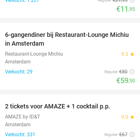
Verkocht: 1.227
€21
,95
Regulier
€11
,95
favorite_border
6-gangendiner bij Restaurant-Lounge Michiu
26%
in Amsterdam
Restaurant-Lounge Michiu
9.3
star
Amsterdam
Verkocht: 29
€80
Regulier
€59
,50
favorite_border
2 tickets voor AMAZE + 1 cocktail p.p.
40%
AMAZE by ID&T
9.0
star
Amsterdam
Verkocht: 331
€67
Regulier