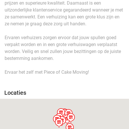
prijzen en superieure kwaliteit. Daarnaast is een
uitzonderlijke klantenservice gegarandeerd wanneer je met
ze samenwerkt. Een verhuizing kan een grote klus zijn en
ze nemen je graag deze zorg uit handen.
Ervaren verhuizers zorgen ervoor dat jouw spullen goed
verpakt worden en in een grote verhuiswagen verplaatst
worden. Veilig en snel zullen jouw bezittingen op de juiste
bestemming aankomen.
Ervaar het zelf met Piece of Cake Moving!
Locaties
store
store
store
store
store
store
store
store
store
store
store