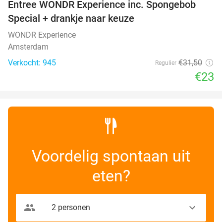
Entree WONDR Experience inc. Spongebob
27%
Special + drankje naar keuze
WONDR Experience
Amsterdam
Verkocht: 945
€31
,50
Regulier
€23
Voordelig spontaan uit
eten?