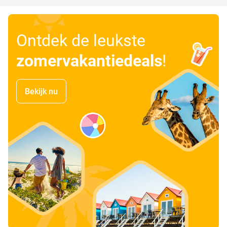
Ontdek de leukste
zomervakantiedeals
!
Bekijk nu