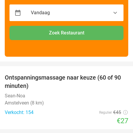
Zoek Restaurant
favorite_border
Ontspanningsmassage naar keuze (60 of 90
40%
minuten)
Sean-Noa
Amstelveen (8 km)
Verkocht: 154
€45
Regulier
€27
favorite_border