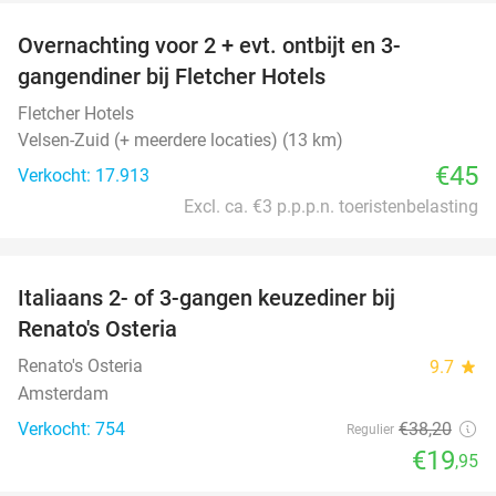
Overnachting voor 2 + evt. ontbijt en 3-
gangendiner bij Fletcher Hotels
Fletcher Hotels
Velsen-Zuid (+ meerdere locaties) (13 km)
€45
Verkocht: 17.913
Excl. ca. €3 p.p.p.n. toeristenbelasting
favorite_border
Italiaans 2- of 3-gangen keuzediner bij
48%
Renato's Osteria
Renato's Osteria
9.7
star
Amsterdam
Verkocht: 754
€38
,20
Regulier
€19
,95