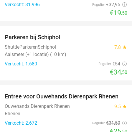
Verkocht: 31.996
€32
,95
Regulier
€19
,50
favorite_border
Parkeren bij Schiphol
36%
ShuttleParkerenSchiphol
7.8
star
Aalsmeer (+1 locatie) (10 km)
Verkocht: 1.680
€54
Regulier
€34
,50
favorite_border
Entree voor Ouwehands Dierenpark Rhenen
19%
Ouwehands Dierenpark Rhenen
9.5
star
Rhenen
Verkocht: 2.672
€31
,50
Regulier
€25
,50