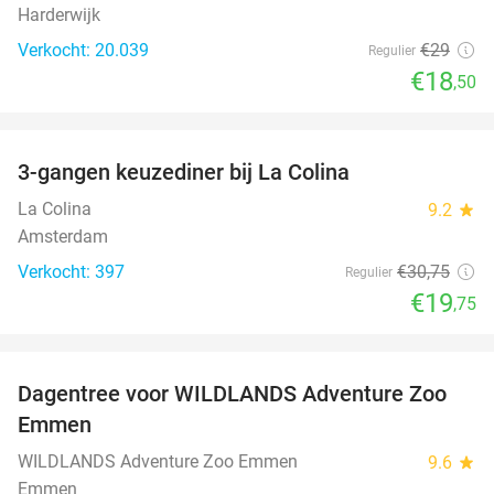
Harderwijk
Verkocht: 20.039
€29
Regulier
€18
,50
favorite_border
3-gangen keuzediner bij La Colina
36%
La Colina
9.2
star
Amsterdam
Verkocht: 397
€30
,75
Regulier
€19
,75
favorite_border
Dagentree voor WILDLANDS Adventure Zoo
24%
Emmen
WILDLANDS Adventure Zoo Emmen
9.6
star
Emmen