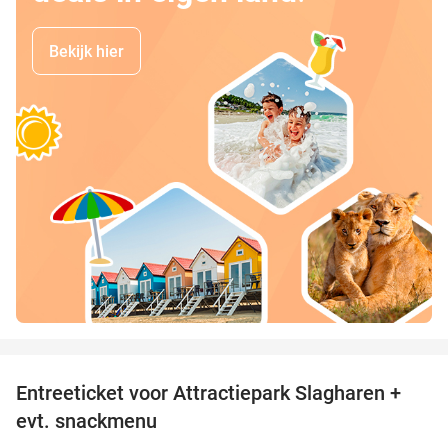
Bekijk hier
favorite_border
Entreeticket voor Attractiepark Slagharen +
41%
evt. snackmenu