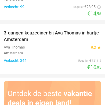
Verkocht: 99
€23
,95
Regulier
€14
,95
favorite_border
3-gangen keuzediner bij Ava Thomas in hartje
37%
Amsterdam
Ava Thomas
9.2
star
Amsterdam
Verkocht: 344
€27
Regulier
€16
,95
Ontdek de beste
vakantie
deals in eigen land
!