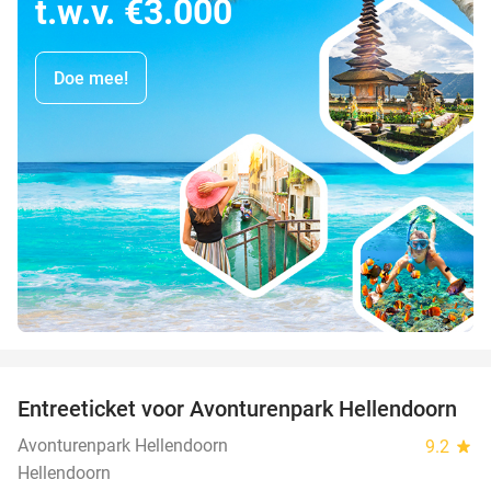
t.w.v. €3.000
Doe mee!
favorite_border
Entreeticket voor Avonturenpark Hellendoorn
41%
Avonturenpark Hellendoorn
9.2
star
Hellendoorn