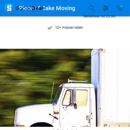
Ontdek 15.000+ deals

Piece of Cake Moving
7 dagen per week beschikbaar
Bereikbaar tot 23:00
10+ miljoen leden
9,4
op basis van
205.797 reviews
Ontdek 15.000+ deals
7 dagen per week beschikbaar
10+ miljoen leden