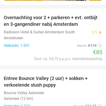
favorite_border
Overnachting voor 2 + parkeren + evt. ontbijt
51%
en 3-gangendiner nabij Amsterdam
Radisson Hotel & Suites Amsterdam South
9.5
star
Amstelveen
Verkocht: 1.931
€174
Regulier
€85
Excl. ca. €4,75 p.p.p.n. toeristenbelasting
favorite_border
Entree Bounce Valley (2 uur) + sokken +
46%
verkoelende slush puppy
Bounce Valley Aalsmeer
Aalsmeer (12 km)