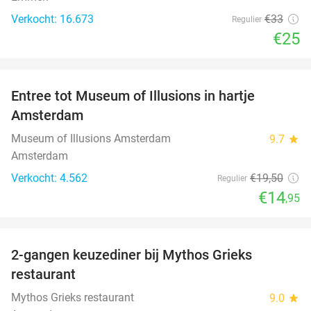
Verkocht: 16.673
€33
Regulier
€25
favorite_border
Entree tot Museum of Illusions in hartje
23%
Amsterdam
Museum of Illusions Amsterdam
9.7
star
Amsterdam
Verkocht: 4.562
€19
,50
Regulier
€14
,95
favorite_border
2-gangen keuzediner bij Mythos Grieks
51%
restaurant
Mythos Grieks restaurant
9.0
star