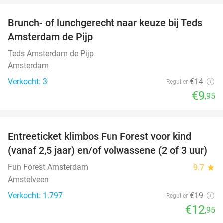
Brunch- of lunchgerecht naar keuze bij Teds
29%
NEW
Amsterdam de Pijp
TODAY
Teds Amsterdam de Pijp
Amsterdam
Verkocht: 3
€14
Regulier
€9
,95
favorite_border
Entreeticket klimbos Fun Forest voor kind
32%
(vanaf 2,5 jaar) en/of volwassene (2 of 3 uur)
Fun Forest Amsterdam
9.7
star
Amstelveen
Verkocht: 1.797
€19
Regulier
€12
,95