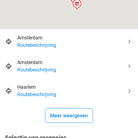
store
Amsterdam
Routebeschrijving
Amsterdam
Routebeschrijving
Haarlem
Routebeschrijving
Meer weergeven
Selectie van recensies