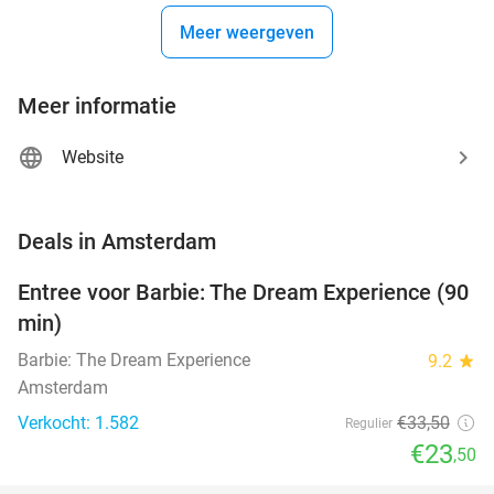
Meer weergeven
Meer informatie
Website
favorite_border
Deals in Amsterdam
Entree voor Barbie: The Dream Experience (90
30%
min)
Barbie: The Dream Experience
9.2
star
Amsterdam
Verkocht: 1.582
€33
,50
Regulier
€23
,50
favorite_border