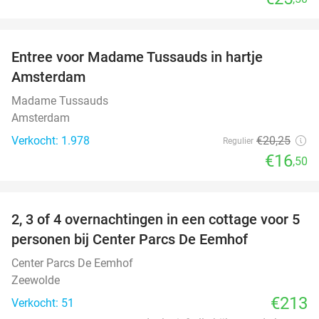
favorite_border
Entree voor Madame Tussauds in hartje
19%
Amsterdam
Madame Tussauds
Amsterdam
Verkocht: 1.978
€20
,25
Regulier
€16
,50
favorite_border
2, 3 of 4 overnachtingen in een cottage voor 5
personen bij Center Parcs De Eemhof
Center Parcs De Eemhof
Zeewolde
€213
Verkocht: 51