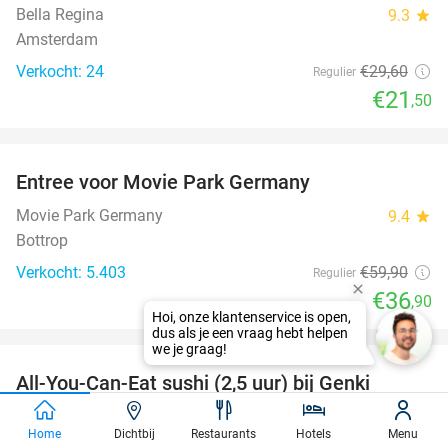
Bella Regina
9.3
star
Amsterdam
Verkocht: 24
€29
,60
Regulier
€21
,50
favorite_border
Entree voor Movie Park Germany
38%
Movie Park Germany
9.4
star
Bottrop
Verkocht: 5.403
€59
,90
Regulier
€36
,90
favorite_border
All-You-Can-Eat sushi (2,5 uur) bij Genki
21%
Genki
9.5
star
Home
Dichtbij
Restaurants
Hotels
Menu
Amsterdam