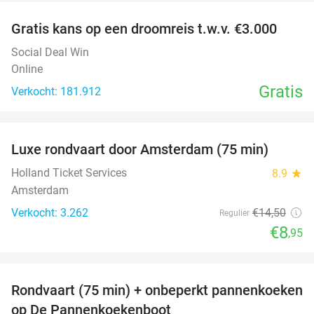
Gratis kans op een droomreis t.w.v. €3.000
Social Deal Win
Online
Gratis
Verkocht: 181.912
favorite_border
Luxe rondvaart door Amsterdam (75 min)
38%
Holland Ticket Services
8.9
star
Amsterdam
Verkocht: 3.262
€14
,50
Regulier
€8
,95
favorite_border
Rondvaart (75 min) + onbeperkt pannenkoeken
30%
op De Pannenkoekenboot