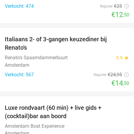
Verkocht: 474
€25
Regulier
€12
,50
favorite_border
Italiaans 2- of 3-gangen keuzediner bij
42%
Renato's
Renato's Spaarndammerbuurt
9.9
star
Amsterdam
Verkocht: 567
€24
,95
Regulier
€14
,50
favorite_border
Luxe rondvaart (60 min) + live gids +
38%
(cocktail)bar aan boord
Amsterdam Boat Experience
Amsterdam