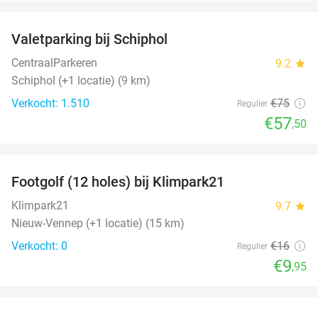
favorite_border
Valetparking bij Schiphol
23%
CentraalParkeren
9.2
star
Schiphol (+1 locatie) (9 km)
Verkocht: 1.510
€75
Regulier
€57
,50
favorite_border
Footgolf (12 holes) bij Klimpark21
38%
NEW
TODAY
Klimpark21
9.7
star
Nieuw-Vennep (+1 locatie) (15 km)
Verkocht: 0
€16
Regulier
€9
,95
favorite_border