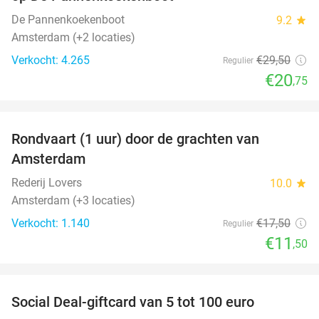
De Pannenkoekenboot
9.2
star
Amsterdam (+2 locaties)
Verkocht: 4.265
€29
,50
Regulier
€20
,75
favorite_border
Rondvaart (1 uur) door de grachten van
34%
Amsterdam
Rederij Lovers
10.0
star
Amsterdam (+3 locaties)
Verkocht: 1.140
€17
,50
Regulier
€11
,50
favorite_border
Social Deal-giftcard van 5 tot 100 euro