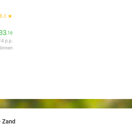
8.3
star
33
,16
14 p.p.
linnen
e Zand