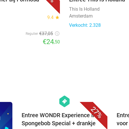
This Is Holland
Amsterdam
9.4
star
Verkocht: 2.328
€37
,05
Regulier
€24
,50
favorite_border
hexagon
events
27%
n
Entree WONDR Experience inc.
Entr
Spongebob Special + drankje
voor 