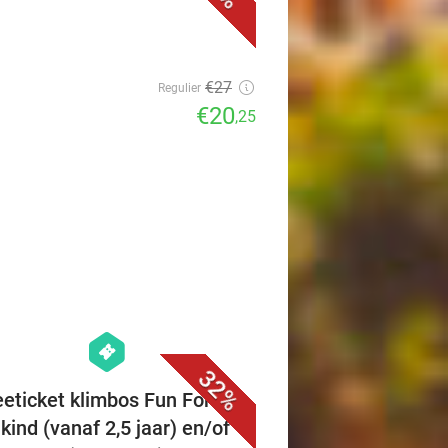
€27
Regulier
€20
,25
favorite_border
hexagon
events
32%
eeticket klimbos Fun Forest
kind (vanaf 2,5 jaar) en/of