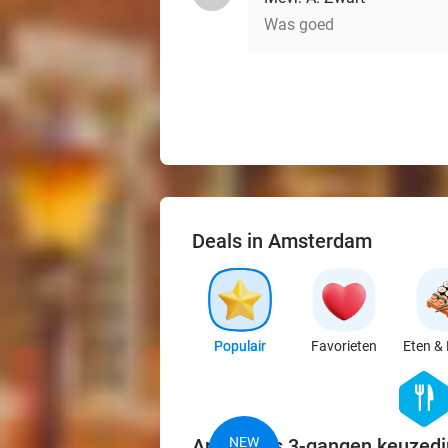
Was goed
Deals in Amsterdam
Populair
Favorieten
Eten & 
hexago
food
Argentijns 3-gangen keuzedi
NEW