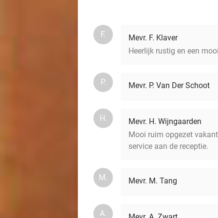
F.
Mevr. F. Klaver
Heerlijk rustig en een mo
P.
Mevr. P. Van Der Schoot
H.
Mevr. H. Wijngaarden
Mooi ruim opgezet vakanti
service aan de receptie.
M.
Mevr. M. Tang
A.
Mevr. A. Zwart