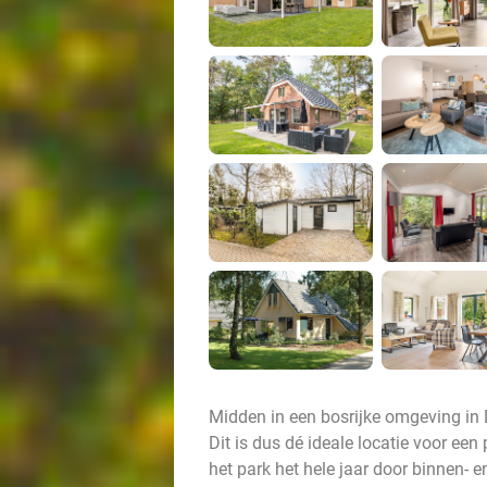
Midden in een bosrijke omgeving in
Dit is dus dé ideale locatie voor een
het park het hele jaar door binnen- e