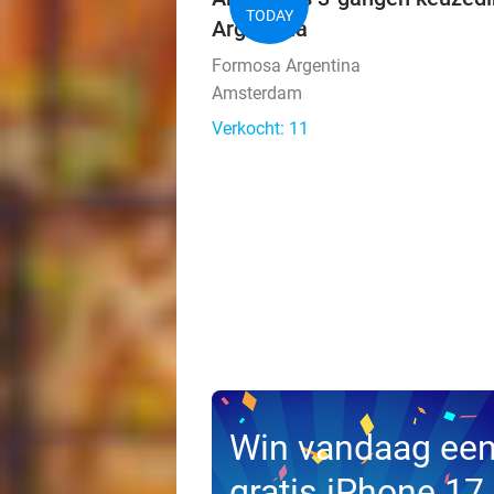
TODAY
Argentina
Formosa Argentina
Amsterdam
Verkocht: 11
Win vandaag ee
gratis iPhone 17