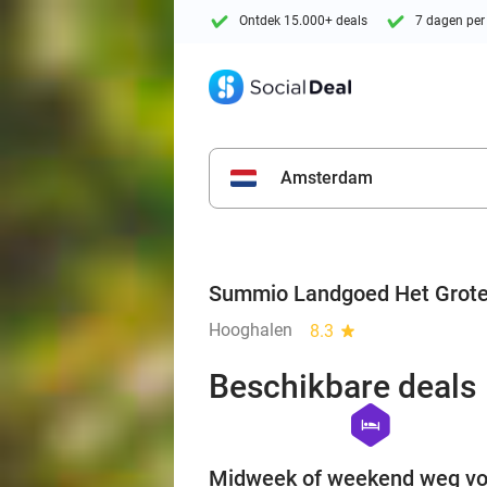
Ontdek 15.000+ deals
7 dagen per
Amsterdam
Summio Landgoed Het Grot
Hooghalen
8.3
star
Beschikbare deals
hexagon
hotel
Midweek of weekend weg vo