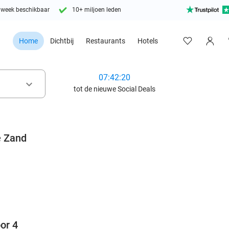
 week beschikbaar
10+ miljoen leden
Home
Dichtbij
Restaurants
Hotels
07:42:18
keyboard_arrow_down
tot de nieuwe Social Deals
e Zand
favorite_border
or 4