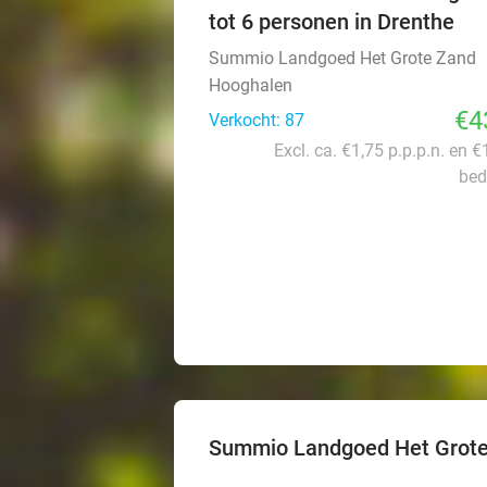
tot 6 personen in Drenthe
Summio Landgoed Het Grote Zand
Hooghalen
€4
Verkocht: 87
Excl. ca. €1,75 p.p.p.n. en €
bed
Summio Landgoed Het Grot