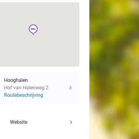
hotel
Hooghalen
Hof van Halenweg 2
Routebeschrijving
keyboard_arrow_right
Website