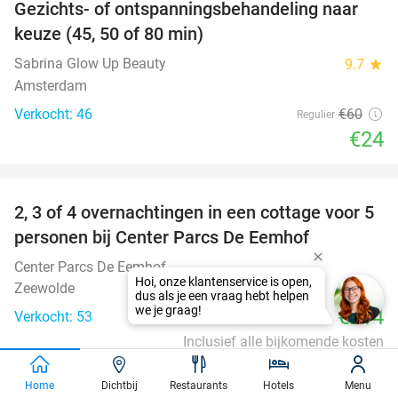
Gezichts- of ontspanningsbehandeling naar
60%
keuze (45, 50 of 80 min)
Sabrina Glow Up Beauty
9.7
star
Amsterdam
Verkocht: 46
€60
Regulier
€24
favorite_border
2, 3 of 4 overnachtingen in een cottage voor 5
personen bij Center Parcs De Eemhof
Center Parcs De Eemhof
Zeewolde
€214
Verkocht: 53
Inclusief alle bijkomende kosten
favorite_border
Home
Dichtbij
Restaurants
Hotels
Menu