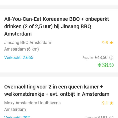
favorite_border
All-You-Can-Eat Koreaanse BBQ + onbeperkt
21%
drinken (2 of 2,5 uur) bij Jinsang BBQ
Amsterdam
Jinsang BBQ Amsterdam
9.8
star
Amsterdam (6 km)
Verkocht: 2.665
€48
,50
Regulier
€38
,50
favorite_border
Overnachting voor 2 in een queen kamer +
51%
welkomstdrankje + evt. ontbijt in Amsterdam
Moxy Amsterdam Houthavens
9.1
star
Amsterdam
Verkocht: 797
€181
Regulier