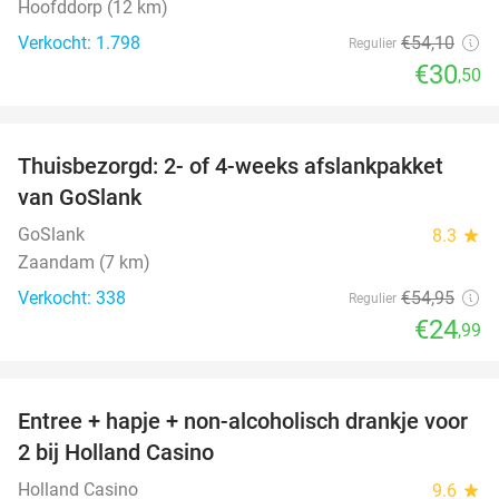
Hoofddorp (12 km)
Verkocht: 1.798
€54
,10
Regulier
€30
,50
favorite_border
Thuisbezorgd: 2- of 4-weeks afslankpakket
55%
van GoSlank
GoSlank
8.3
star
Zaandam (7 km)
Verkocht: 338
€54
,95
Regulier
€24
,99
favorite_border
Entree + hapje + non-alcoholisch drankje voor
52%
2 bij Holland Casino
Holland Casino
9.6
star