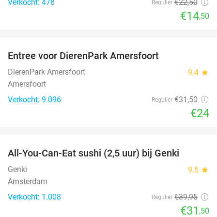
Verkocht: 478
€22
,50
Regulier
€14
,50
favorite_border
Entree voor DierenPark Amersfoort
24%
DierenPark Amersfoort
9.4
star
Amersfoort
Verkocht: 9.096
€31
,50
Regulier
€24
favorite_border
All-You-Can-Eat sushi (2,5 uur) bij Genki
21%
Genki
9.5
star
Amsterdam
Verkocht: 1.008
€39
,95
Regulier
€31
,50