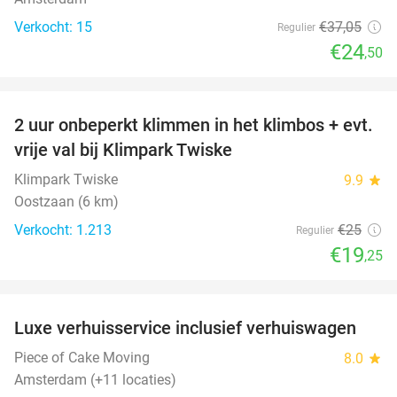
Verkocht: 15
€37
,05
Regulier
€24
,50
favorite_border
2 uur onbeperkt klimmen in het klimbos + evt.
23%
vrije val bij Klimpark Twiske
Klimpark Twiske
9.9
star
Oostzaan (6 km)
Verkocht: 1.213
€25
Regulier
€19
,25
favorite_border
Luxe verhuisservice inclusief verhuiswagen
83%
Piece of Cake Moving
8.0
star
Amsterdam (+11 locaties)