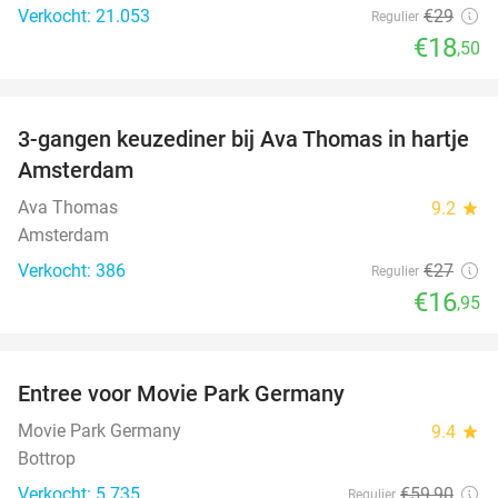
Verkocht: 21.053
€29
Regulier
€18
,50
favorite_border
3-gangen keuzediner bij Ava Thomas in hartje
37%
Amsterdam
Ava Thomas
9.2
star
Amsterdam
Verkocht: 386
€27
Regulier
€16
,95
favorite_border
Entree voor Movie Park Germany
38%
Movie Park Germany
9.4
star
Bottrop
Verkocht: 5.735
€59
,90
Regulier