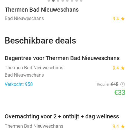
Thermen Bad Nieuweschans
Bad Nieuweschans
9.4
star
Beschikbare deals
favorite_border
Dagentree voor Thermen Bad Nieuweschans
Thermen Bad Nieuweschans
9.4
star
Bad Nieuweschans
Verkocht: 958
€45
Regulier
€33
favorite_border
Overnachting voor 2 + ontbijt + dag wellness
Thermen Bad Nieuweschans
9.4
star