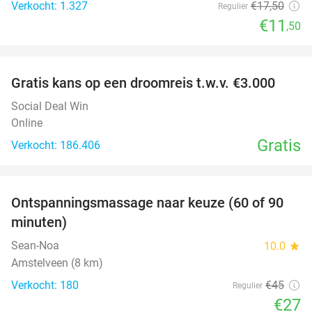
Verkocht: 1.327
€17
,50
Regulier
€11
,50
favorite_border
Gratis kans op een droomreis t.w.v. €3.000
Social Deal Win
Online
Gratis
Verkocht: 186.406
favorite_border
Ontspanningsmassage naar keuze (60 of 90
40%
minuten)
Sean-Noa
10.0
star
Amstelveen (8 km)
Verkocht: 180
€45
Regulier
€27