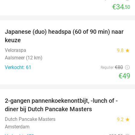
€34
,50
favorite_border
Japanese (duo) headspa (60 of 90 min) naar
39%
keuze
Veloraspa
9.8
star
Aalsmeer (12 km)
Verkocht: 61
€80
Regulier
€49
favorite_border
2-gangen pannenkoekenontbijt, -lunch of -
36%
diner bij Dutch Pancake Masters
Dutch Pancake Masters
9.2
star
Amsterdam