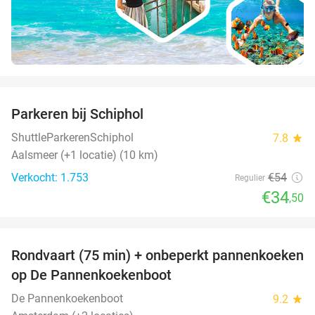
favorite_border
Parkeren bij Schiphol
36%
ShuttleParkerenSchiphol
7.8
star
Aalsmeer (+1 locatie) (10 km)
Verkocht: 1.753
€54
Regulier
€34
,50
favorite_border
Rondvaart (75 min) + onbeperkt pannenkoeken
30%
op De Pannenkoekenboot
De Pannenkoekenboot
9.2
star