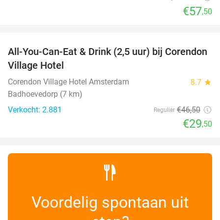
€57
,50
favorite_border
All-You-Can-Eat & Drink (2,5 uur) bij Corendon
37%
Village Hotel
Corendon Village Hotel Amsterdam
8.7
star
Badhoevedorp (7 km)
Verkocht: 2.881
€46
,50
Regulier
€29
,50
Voordelig spontaan uit