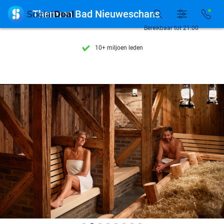
Ontdek 15.000+ deals

Thermen Bad Nieuweschans
7 dagen per week beschikbaar
Bereikbaar tot 21:00
10+ miljoen leden
9,4
op basis van
206.210 reviews
Ontdek 15.000+ deals
7 dagen per week beschikbaar
10+ miljoen leden