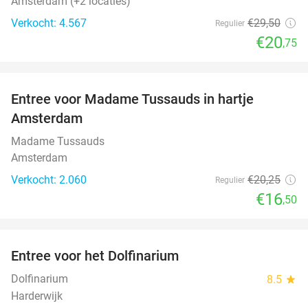
Amsterdam (+2 locaties)
Verkocht: 4.567
€29
,50
Regulier
€20
,75
favorite_border
Entree voor Madame Tussauds in hartje
19%
Amsterdam
Madame Tussauds
Amsterdam
Verkocht: 2.060
€20
,25
Regulier
€16
,50
favorite_border
Entree voor het Dolfinarium
36%
Dolfinarium
8.5
star
Harderwijk