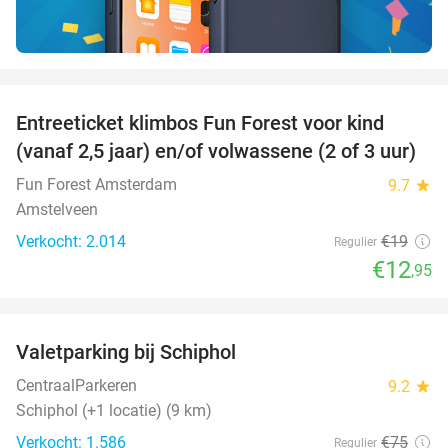
favorite_border
Entreeticket klimbos Fun Forest voor kind
32%
(vanaf 2,5 jaar) en/of volwassene (2 of 3 uur)
Fun Forest Amsterdam
9.7
star
Amstelveen
Verkocht: 2.014
€19
Regulier
€12
,95
favorite_border
Valetparking bij Schiphol
23%
CentraalParkeren
9.2
star
Schiphol (+1 locatie) (9 km)
Verkocht: 1.586
€75
Regulier