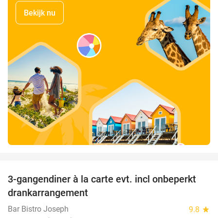
Bekijk nu
favorite_border
3-gangendiner à la carte evt. incl onbeperkt
44%
drankarrangement
Bar Bistro Joseph
9.8
star