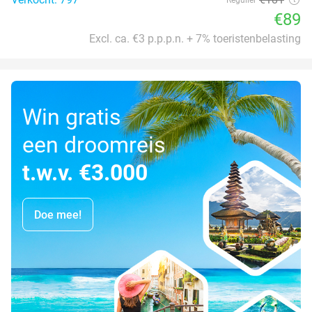
€89
Excl. ca. €3 p.p.p.n. + 7% toeristenbelasting
Win gratis
een droomreis
t.w.v. €3.000
Doe mee!