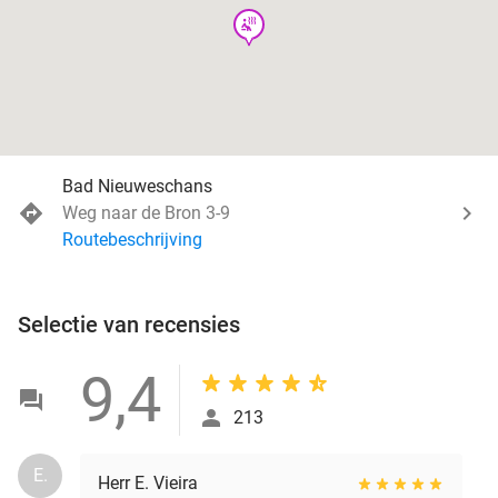
wellness
Bad Nieuweschans
Weg naar de Bron 3-9
Routebeschrijving
Selectie van recensies
9,4
213
E.
Herr E. Vieira