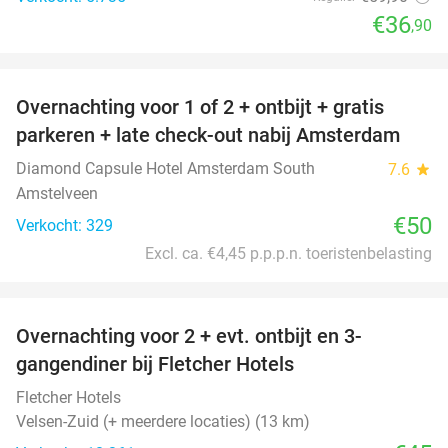
€36
,90
favorite_border
Overnachting voor 1 of 2 + ontbijt + gratis
parkeren + late check-out nabij Amsterdam
Diamond Capsule Hotel Amsterdam South
7.6
star
Amstelveen
€50
Verkocht: 329
Excl. ca. €4,45 p.p.p.n. toeristenbelasting
favorite_border
Overnachting voor 2 + evt. ontbijt en 3-
gangendiner bij Fletcher Hotels
Fletcher Hotels
Velsen-Zuid (+ meerdere locaties) (13 km)