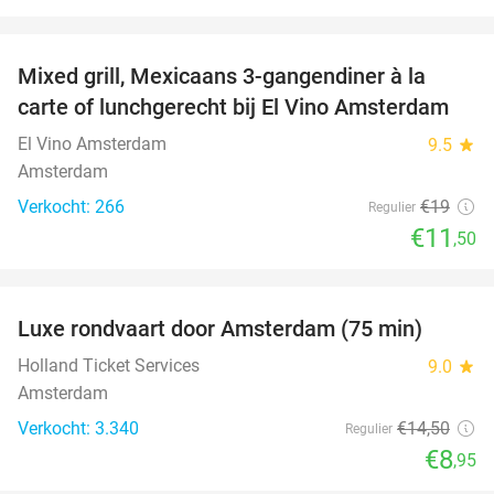
favorite_border
Mixed grill, Mexicaans 3-gangendiner à la
39%
carte of lunchgerecht bij El Vino Amsterdam
El Vino Amsterdam
9.5
star
Amsterdam
Verkocht: 266
€19
Regulier
€11
,50
favorite_border
Luxe rondvaart door Amsterdam (75 min)
38%
Holland Ticket Services
9.0
star
Amsterdam
Verkocht: 3.340
€14
,50
Regulier
€8
,95