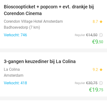
Bioscoopticket + popcorn + evt. drankje bij
34%
Corendon Cinema
Corendon Village Hotel Amsterdam
8.7
star
Badhoevedorp (7 km)
Verkocht: 746
€14
,50
Regulier
€9
,50
favorite_border
3-gangen keuzediner bij La Colina
36%
La Colina
9.2
star
Amsterdam
Verkocht: 418
€30
,75
Regulier
€19
,75
favorite_border