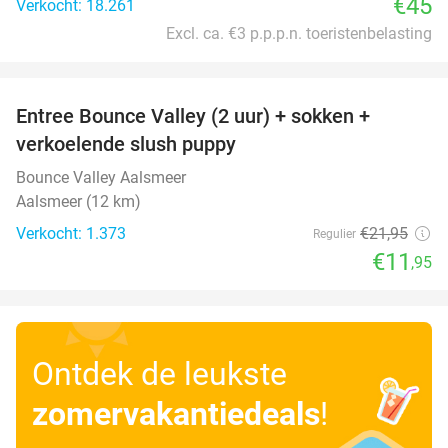
€45
Verkocht: 18.261
Excl. ca. €3 p.p.p.n. toeristenbelasting
favorite_border
Entree Bounce Valley (2 uur) + sokken +
46%
verkoelende slush puppy
Bounce Valley Aalsmeer
Aalsmeer (12 km)
Verkocht: 1.373
€21
,95
Regulier
€11
,95
Ontdek de leukste
zomervakantiedeals
!