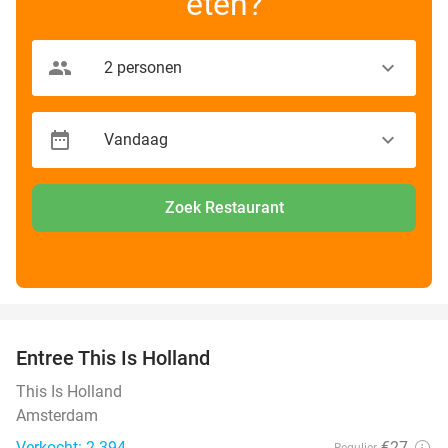
eten?
Zoek Restaurant
favorite_border
Entree This Is Holland
25%
This Is Holland
Amsterdam
Verkocht: 2.394
€27
Regulier