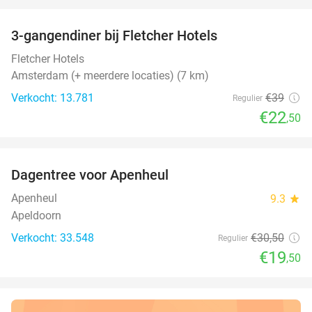
favorite_border
3-gangendiner bij Fletcher Hotels
42%
Fletcher Hotels
Amsterdam (+ meerdere locaties) (7 km)
Verkocht: 13.781
€39
Regulier
€22
,50
favorite_border
Dagentree voor Apenheul
36%
Apenheul
9.3
star
Apeldoorn
Verkocht: 33.548
€30
,50
Regulier
€19
,50