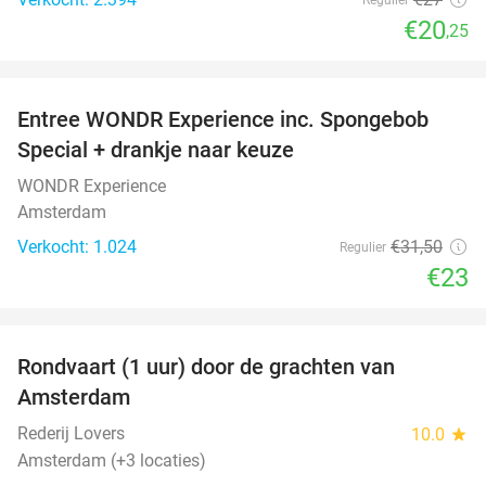
€20
,25
favorite_border
Entree WONDR Experience inc. Spongebob
27%
Special + drankje naar keuze
WONDR Experience
Amsterdam
Verkocht: 1.024
€31
,50
Regulier
€23
favorite_border
Rondvaart (1 uur) door de grachten van
34%
Amsterdam
Rederij Lovers
10.0
star
Amsterdam (+3 locaties)