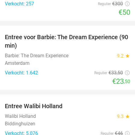
Verkocht: 257
€300
Regulier
€50
favorite_border
Entree voor Barbie: The Dream Experience (90
30%
min)
Barbie: The Dream Experience
9.2
star
Amsterdam
Verkocht: 1.642
€33
,50
Regulier
€23
,50
favorite_border
Entree Walibi Holland
25%
Walibi Holland
9.3
star
Biddinghuizen
Verkocht: 5.076
€46
Regulier