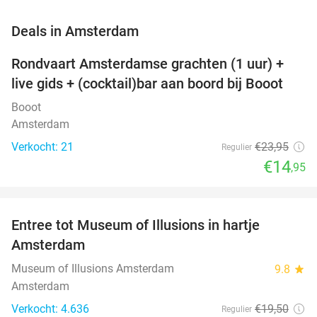
favorite_border
Deals in Amsterdam
Rondvaart Amsterdamse grachten (1 uur) +
38%
NEW
live gids + (cocktail)bar aan boord bij Booot
TODAY
Booot
Amsterdam
Verkocht: 21
€23
,95
Regulier
€14
,95
favorite_border
Entree tot Museum of Illusions in hartje
23%
Amsterdam
Museum of Illusions Amsterdam
9.8
star
Amsterdam
Verkocht: 4.636
€19
,50
Regulier