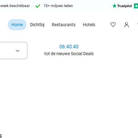
 week beschikbaar
10+ miljoen leden
Home
Dichtbij
Restaurants
Hotels
06:40:38
keyboard_arrow_down
tot de nieuwe Social Deals
favorite_border
s