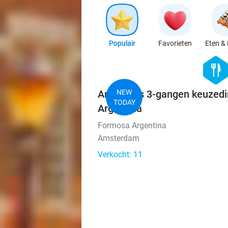
Populair
Favorieten
Eten & 
hexago
food
Argentijns 3-gangen keuzedi
NEW
TODAY
Argentina
Formosa Argentina
Amsterdam
Verkocht: 11