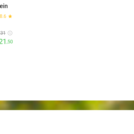
ein
8.6
star
€31
21
,50