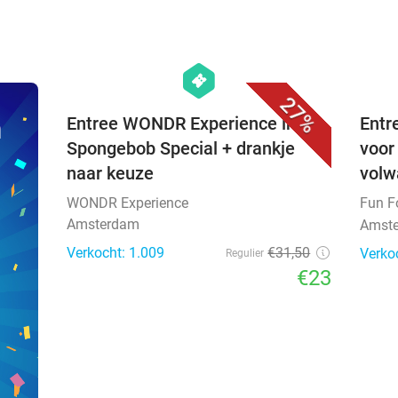
favorite_border
hexagon
events
27%
n
Entree WONDR Experience inc.
Entr
Spongebob Special + drankje
voor 
naar keuze
volw
WONDR Experience
Fun F
Amsterdam
Amste
Verkocht: 1.009
€31
,50
Verko
Regulier
€23