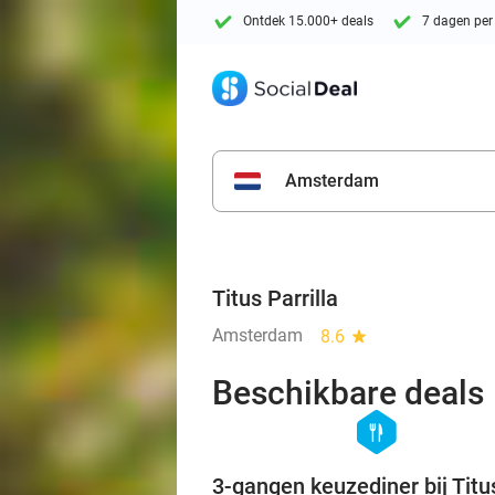
Ontdek 15.000+ deals
7 dagen per
Amsterdam
Titus Parrilla
Amsterdam
8.6
star
Beschikbare deals
hexagon
food
3-gangen keuzediner bij Titu