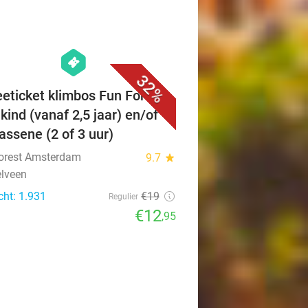
favorite_border
hexagon
events
32%
eeticket klimbos Fun Forest
kind (vanaf 2,5 jaar) en/of
assene (2 of 3 uur)
orest Amsterdam
9.7
star
lveen
cht: 1.931
€19
Regulier
€12
,95