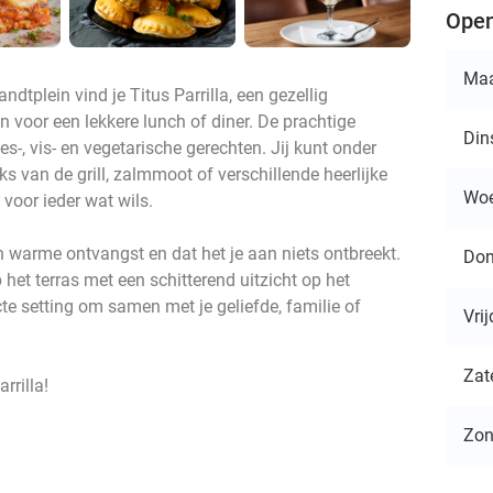
Open
Ma
plein vind je Titus Parrilla, een gezellig
 voor een lekkere lunch of diner. De prachtige
Din
es-, vis- en vegetarische gerechten. Jij kunt onder
s van de grill, zalmmoot of verschillende heerlijke
Wo
 voor ieder wat wils.
n warme ontvangst en dat het je aan niets ontbreekt.
Don
het terras met een schitterend uitzicht op het
te setting om samen met je geliefde, familie of
Vri
Zat
rrilla!
Zo