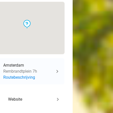
food
Amsterdam
Rembrandtplein 7h
Routebeschrijving
keyboard_arrow_right
Website