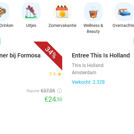
Drinken
Uitjes
Zomervakantie
Wellness &
Overnacht
Beauty
favorite_border
n
34%
ner bij Formosa
Entree This Is Holland
This Is Holland
Amsterdam
9.4
star
Verkocht: 2.328
€37
,05
Regulier
€24
,50