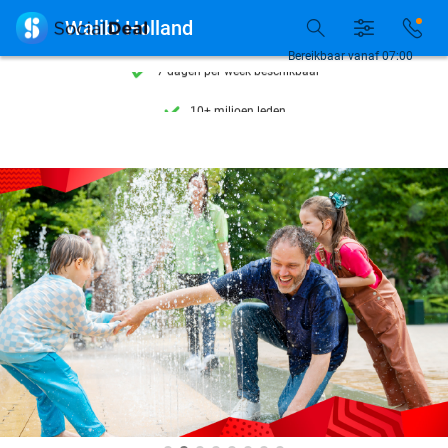
Ontdek 15.000+ deals

Walibi Holland
7 dagen per week beschikbaar
Bereikbaar vanaf 07:00
10+ miljoen leden
9,4
op basis van
205.983 reviews
Ontdek 15.000+ deals
7 dagen per week beschikbaar
10+ miljoen leden