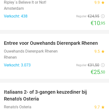
Ripley´s Believe It or Not!
9.9
star
Amsterdam
Verkocht: 438
€24
,95
Regulier
€10
,95
favorite_border
Entree voor Ouwehands Dierenpark Rhenen
19%
Ouwehands Dierenpark Rhenen
9.5
star
Rhenen
Verkocht: 3.073
€31
,50
Regulier
€25
,50
favorite_border
Italiaans 2- of 3-gangen keuzediner bij
48%
Renato's Osteria
Renato's Osteria
9.7
star