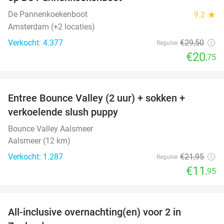
De Pannenkoekenboot
9.2
star
Amsterdam (+2 locaties)
Verkocht: 4.377
€29
,50
Regulier
€20
,75
favorite_border
Entree Bounce Valley (2 uur) + sokken +
46%
verkoelende slush puppy
Bounce Valley Aalsmeer
Aalsmeer (12 km)
Verkocht: 1.287
€21
,95
Regulier
€11
,95
favorite_border
All-inclusive overnachting(en) voor 2 in
40%