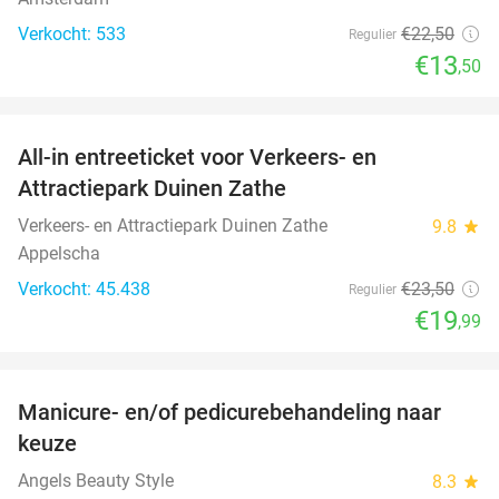
Verkocht: 533
€22
,50
Regulier
€13
,50
favorite_border
All-in entreeticket voor Verkeers- en
15%
Attractiepark Duinen Zathe
Verkeers- en Attractiepark Duinen Zathe
9.8
star
Appelscha
Verkocht: 45.438
€23
,50
Regulier
€19
,99
favorite_border
Manicure- en/of pedicurebehandeling naar
44%
keuze
Angels Beauty Style
8.3
star