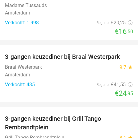
Madame Tussauds
Amsterdam
Verkocht: 1.998
€20
,25
Regulier
€16
,50
favorite_border
3-gangen keuzediner bij Braai Westerpark
40%
Braai Westerpark
9.7
star
Amsterdam
Verkocht: 435
€41
,55
Regulier
€24
,95
favorite_border
3-gangen keuzediner bij Grill Tango
39%
Rembrandtplein
Grill Tango Rembrandtplein
8.1
star