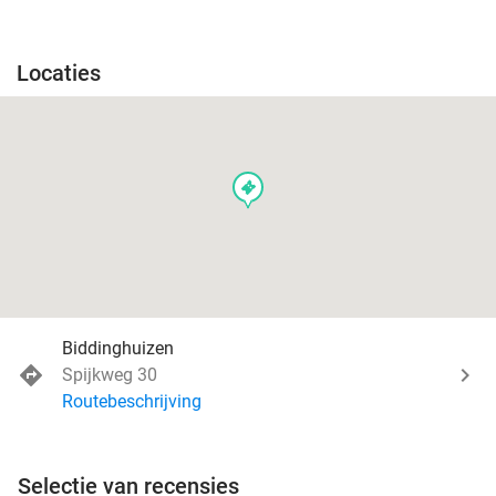
Locaties
events
Biddinghuizen
Spijkweg 30
Routebeschrijving
Selectie van recensies