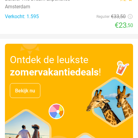
Amsterdam
Verkocht: 1.595
€33
,50
Regulier
€23
,50
Ontdek de leukste
zomervakantiedeals
!
Bekijk nu