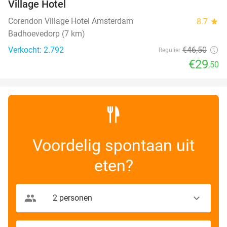
Village Hotel
Corendon Village Hotel Amsterdam
8.7
star
Badhoevedorp (7 km)
Verkocht: 2.792
€46
,50
Regulier
€29
,50
Voordelig spontaan uit
eten?