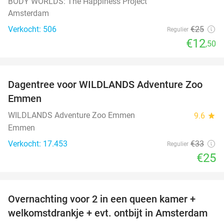
BODY WORLDS: The Happiness Project
Amsterdam
Verkocht: 506
€25
Regulier
€12
,50
favorite_border
Dagentree voor WILDLANDS Adventure Zoo
24%
Emmen
WILDLANDS Adventure Zoo Emmen
9.6
star
Emmen
Verkocht: 17.453
€33
Regulier
€25
favorite_border
Overnachting voor 2 in een queen kamer +
51%
welkomstdrankje + evt. ontbijt in Amsterdam