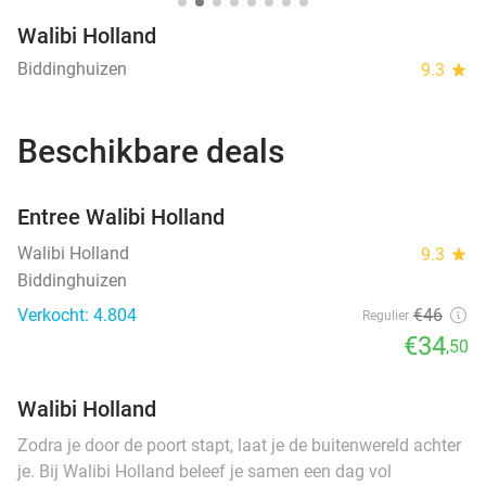
Walibi Holland
Biddinghuizen
9.3
star
Beschikbare deals
favorite_border
Entree Walibi Holland
Walibi Holland
9.3
star
Biddinghuizen
Verkocht: 4.804
€46
Regulier
€34
,50
Walibi Holland
Zodra je door de poort stapt, laat je de buitenwereld achter
je. Bij Walibi Holland beleef je samen een dag vol