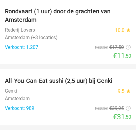
Rondvaart (1 uur) door de grachten van
34%
Amsterdam
Rederij Lovers
10.0
star
Amsterdam (+3 locaties)
Verkocht: 1.207
€17
,50
Regulier
€11
,50
favorite_border
All-You-Can-Eat sushi (2,5 uur) bij Genki
21%
Genki
9.5
star
Amsterdam
Verkocht: 989
€39
,95
Regulier
€31
,50
favorite_border