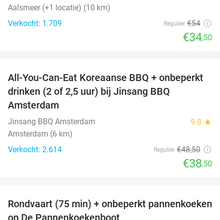
Aalsmeer (+1 locatie) (10 km)
Verkocht: 1.709
€54
Regulier
€34
,50
favorite_border
All-You-Can-Eat Koreaanse BBQ + onbeperkt
21%
drinken (2 of 2,5 uur) bij Jinsang BBQ
Amsterdam
Jinsang BBQ Amsterdam
9.8
star
Amsterdam (6 km)
Verkocht: 2.614
€48
,50
Regulier
€38
,50
favorite_border
Rondvaart (75 min) + onbeperkt pannenkoeken
30%
op De Pannenkoekenboot