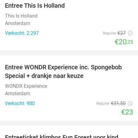
Entree This Is Holland
25%
This Is Holland
Amsterdam
Verkocht: 2.297
€27
Regulier
€20
,25
favorite_border
Entree WONDR Experience inc. Spongebob
27%
Special + drankje naar keuze
WONDR Experience
Amsterdam
Verkocht: 980
€31
,50
Regulier
€23
favorite_border
Entreeticket klimbos Fun Forest voor kind