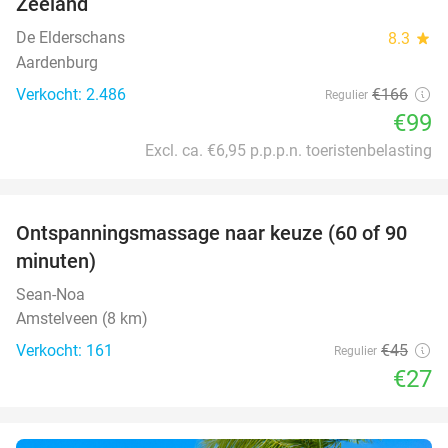
Zeeland
De Elderschans
8.3
star
Aardenburg
Verkocht: 2.486
€166
Regulier
€99
Excl. ca. €6,95 p.p.p.n. toeristenbelasting
favorite_border
Ontspanningsmassage naar keuze (60 of 90
40%
minuten)
Sean-Noa
Amstelveen (8 km)
Verkocht: 161
€45
Regulier
€27