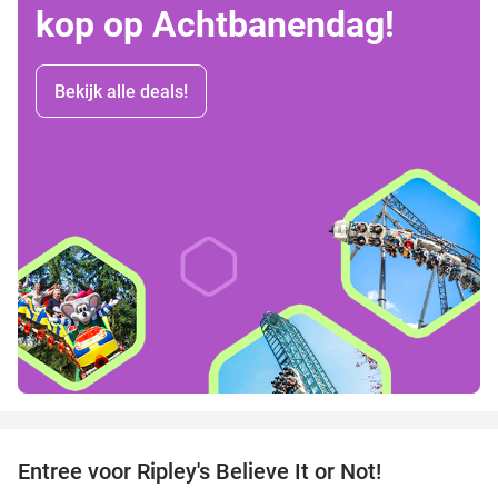
kop op Achtbanendag!
Bekijk alle deals!
favorite_border
Entree voor Ripley's Believe It or Not!
56%