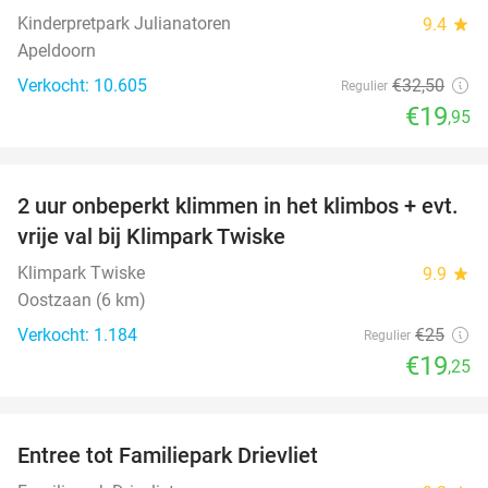
Kinderpretpark Julianatoren
9.4
star
Apeldoorn
Verkocht: 10.605
€32
,50
Regulier
€19
,95
favorite_border
2 uur onbeperkt klimmen in het klimbos + evt.
23%
vrije val bij Klimpark Twiske
Klimpark Twiske
9.9
star
Oostzaan (6 km)
Verkocht: 1.184
€25
Regulier
€19
,25
favorite_border
Entree tot Familiepark Drievliet
21%