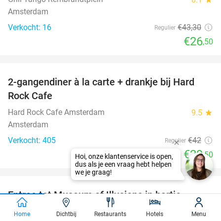
Amsterdam
Verkocht: 16
€43
,30
Regulier
€26
,50
favorite_border
2-gangendiner à la carte + drankje bij Hard
30%
Rock Cafe
Hard Rock Cafe Amsterdam
9.5
star
Amsterdam
Verkocht: 405
€42
Regulier
€29
,50
Hoi, onze klantenservice is open,
dus als je een vraag hebt helpen
favorite_border
we je graag!
Entree tot Museum of Illusions in hartje
23%
Amsterdam
Home
Dichtbij
Restaurants
Hotels
Menu