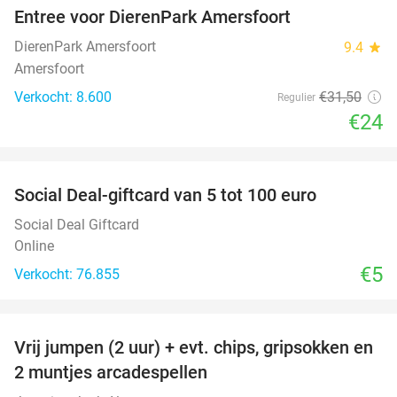
Entree voor DierenPark Amersfoort
24%
DierenPark Amersfoort
9.4
star
Amersfoort
Verkocht: 8.600
€31
,50
Regulier
€24
favorite_border
Social Deal-giftcard van 5 tot 100 euro
Social Deal Giftcard
Online
€5
Verkocht: 76.855
favorite_border
Vrij jumpen (2 uur) + evt. chips, gripsokken en
38%
2 muntjes arcadespellen