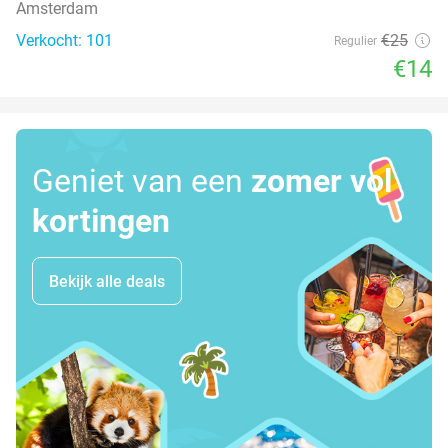
Amsterdam
Verkocht: 101
€25
Regulier
€14
Geniet van een
zomer vol
kortingen
Bekijk alle deals