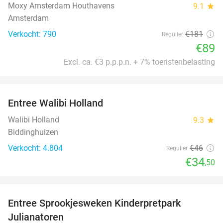
Moxy Amsterdam Houthavens
9.1
star
Amsterdam
Verkocht: 790
€181
Regulier
€89
Excl. ca. €3 p.p.p.n. + 7% toeristenbelasting
favorite_border
Entree Walibi Holland
25%
Walibi Holland
9.3
star
Biddinghuizen
Verkocht: 4.804
€46
Regulier
€34
,50
favorite_border
Entree Sprookjesweken Kinderpretpark
39%
Julianatoren