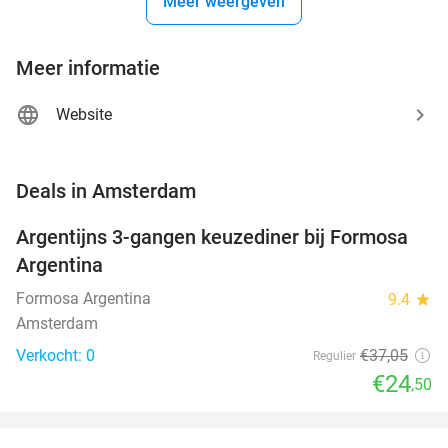
Meer weergeven
Meer informatie
Website
favorite_border
Deals in Amsterdam
Argentijns 3-gangen keuzediner bij Formosa
34%
NEW
Argentina
TODAY
Formosa Argentina
9.4
star
Amsterdam
Verkocht: 0
€37
,05
Regulier
€24
,50
favorite_border