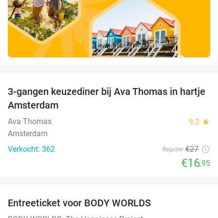
favorite_border
3-gangen keuzediner bij Ava Thomas in hartje
37%
Amsterdam
Ava Thomas
9.2
star
Amsterdam
Verkocht: 362
€27
Regulier
€16
,95
favorite_border
Entreeticket voor BODY WORLDS
50%