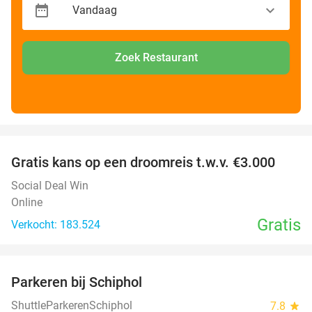
Zoek Restaurant
favorite_border
Gratis kans op een droomreis t.w.v. €3.000
Social Deal Win
Online
Gratis
Verkocht: 183.524
favorite_border
Parkeren bij Schiphol
36%
ShuttleParkerenSchiphol
7.8
star