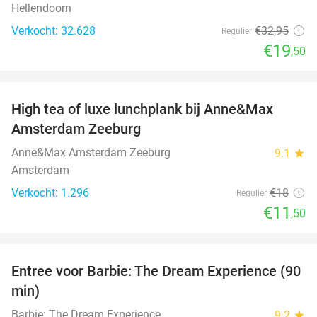
Hellendoorn
Verkocht: 32.628
€32
,95
Regulier
€19
,50
favorite_border
High tea of luxe lunchplank bij Anne&Max
36%
Amsterdam Zeeburg
Anne&Max Amsterdam Zeeburg
9.1
star
Amsterdam
Verkocht: 1.296
€18
Regulier
€11
,50
favorite_border
Entree voor Barbie: The Dream Experience (90
30%
min)
Barbie: The Dream Experience
9.2
star