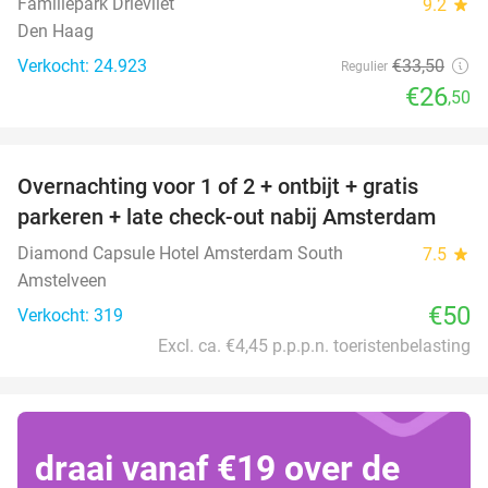
Familiepark Drievliet
9.2
star
Den Haag
Verkocht: 24.923
€33
,50
Regulier
€26
,50
favorite_border
Overnachting voor 1 of 2 + ontbijt + gratis
parkeren + late check-out nabij Amsterdam
Diamond Capsule Hotel Amsterdam South
7.5
star
Amstelveen
€50
Verkocht: 319
Excl. ca. €4,45 p.p.p.n. toeristenbelasting
draai vanaf €19 over de