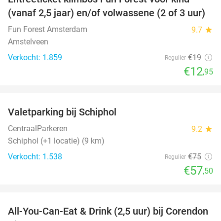
32%
(vanaf 2,5 jaar) en/of volwassene (2 of 3 uur)
Fun Forest Amsterdam
9.7
star
Amstelveen
Verkocht: 1.859
€19
Regulier
€12
,95
favorite_border
Valetparking bij Schiphol
23%
CentraalParkeren
9.2
star
Schiphol (+1 locatie) (9 km)
Verkocht: 1.538
€75
Regulier
€57
,50
favorite_border
All-You-Can-Eat & Drink (2,5 uur) bij Corendon
37%