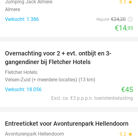
Jumping Jack Almere
9.5
star
Almere
Verkocht: 1.386
€24
,20
Regulier
€14
,95
favorite_border
Overnachting voor 2 + evt. ontbijt en 3-
gangendiner bij Fletcher Hotels
Fletcher Hotels
Velsen-Zuid (+ meerdere locaties) (13 km)
€45
Verkocht: 18.056
Excl. ca. €3 p.p.p.n. toeristenbelasting
favorite_border
Entreeticket voor Avonturenpark Hellendoorn
41%
Avonturenpark Hellendoorn
9.2
star