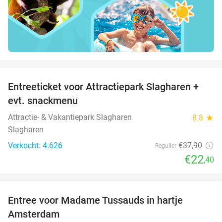
favorite_border
Entreeticket voor Attractiepark Slagharen +
41%
evt. snackmenu
Attractie- & Vakantiepark Slagharen
8.8
star
Slagharen
Verkocht: 4.626
€37
,90
Regulier
€22
,40
favorite_border
Entree voor Madame Tussauds in hartje
19%
Amsterdam