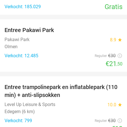
Gratis
Verkocht: 185.029
favorite_border
Entree Pakawi Park
28%
Pakawi Park
8.9
star
Olmen
Verkocht: 12.485
€30
Regulier
€21
,50
favorite_border
Entree trampolinepark en inflatablepark (110
40%
min) + anti-slipsokken
Level Up Leisure & Sports
10.0
star
Edegem (6 km)
Verkocht: 799
€30
Regulier