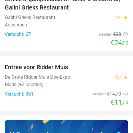
34%
Galini Grieks Restaurant
Galini Grieks Restaurant
9.6
star
Antwerpen
Verkocht: 67
€38
Regulier
€24
,90
favorite_border
Entree voor Ridder Muis
22%
NEW
TODAY
De Grote Ridder Muis Doe-Expo
9.3
star
Malle (+2 locaties)
Verkocht: 381
€14
,70
Regulier
€11
,50