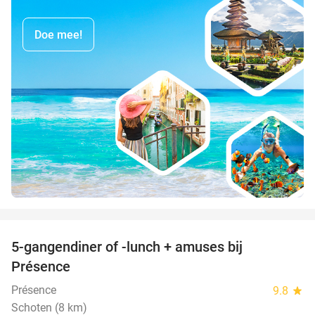
Doe mee!
favorite_border
5-gangendiner of -lunch + amuses bij
46%
Présence
Présence
9.8
star
Schoten (8 km)