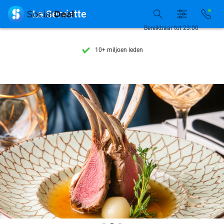
Ontdek 15.000+ deals

La Serviette
7 dagen per week beschikbaar
Bereikbaar tot 23:00
10+ miljoen leden
9,4
op basis van
206.084 reviews
Ontdek 15.000+ deals
7 dagen per week beschikbaar
10+ miljoen leden