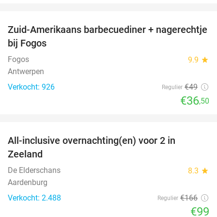
favorite_border
Zuid-Amerikaans barbecuediner + nagerechtje
26%
bij Fogos
Fogos
9.9
star
Antwerpen
Verkocht: 926
€49
Regulier
€36
,50
favorite_border
All-inclusive overnachting(en) voor 2 in
40%
Zeeland
De Elderschans
8.3
star
Aardenburg
Verkocht: 2.488
€166
Regulier
€99