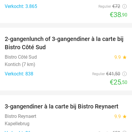
Verkocht: 3.865
€72
Regulier
€38
,90
favorite_border
2-gangenlunch of 3-gangendiner à la carte bij
39%
Bistro Côté Sud
Bistro Côté Sud
9.9
star
Kontich (7 km)
Verkocht: 838
€41
,50
Regulier
€25
,50
favorite_border
3-gangendiner à la carte bij Bistro Reynaert
35%
Bistro Reynaert
9.9
star
Kapellebrug