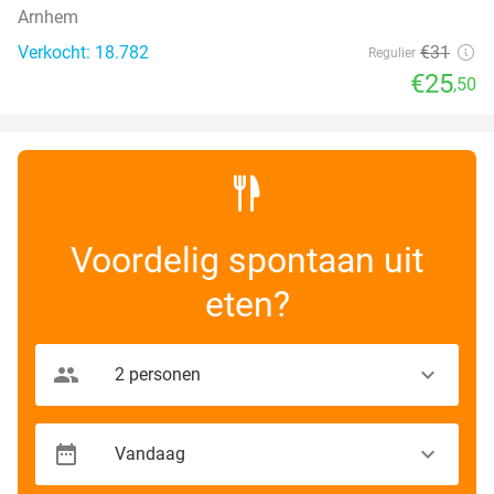
Arnhem
Verkocht: 18.782
€31
Regulier
€25
,50
Voordelig spontaan uit
eten?