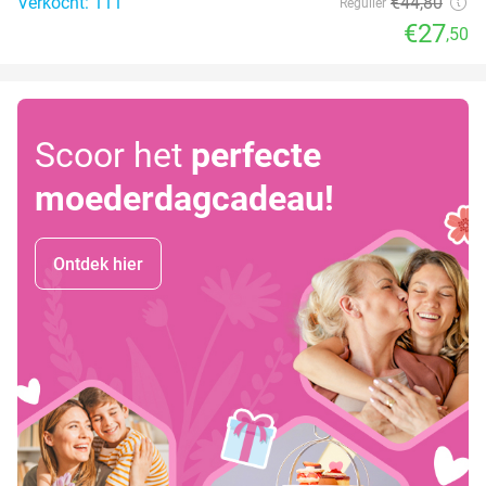
Verkocht: 111
€44
,80
Regulier
€27
,50
Scoor het
perfecte
moederdagcadeau!
Ontdek hier