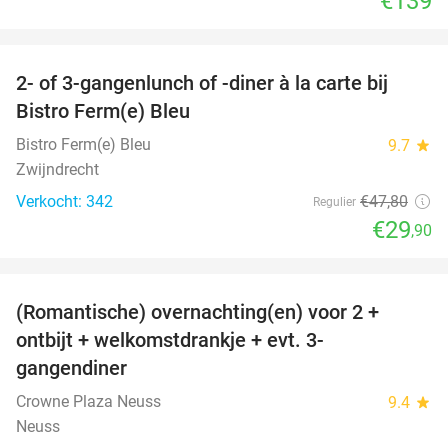
€139
favorite_border
2- of 3-gangenlunch of -diner à la carte bij
37%
Bistro Ferm(e) Bleu
Bistro Ferm(e) Bleu
9.7
star
Zwijndrecht
Verkocht: 342
€47
,80
Regulier
€29
,90
favorite_border
(Romantische) overnachting(en) voor 2 +
32%
ontbijt + welkomstdrankje + evt. 3-
gangendiner
Crowne Plaza Neuss
9.4
star
Neuss