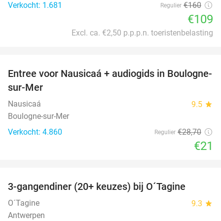
Verkocht: 1.681
€160
Regulier
€109
Excl. ca. €2,50 p.p.p.n. toeristenbelasting
favorite_border
Entree voor Nausicaá + audiogids in Boulogne-
27%
sur-Mer
Nausicaá
9.5
star
Boulogne-sur-Mer
Verkocht: 4.860
€28
,70
Regulier
€21
favorite_border
3-gangendiner (20+ keuzes) bij O´Tagine
43%
O´Tagine
9.3
star
Antwerpen