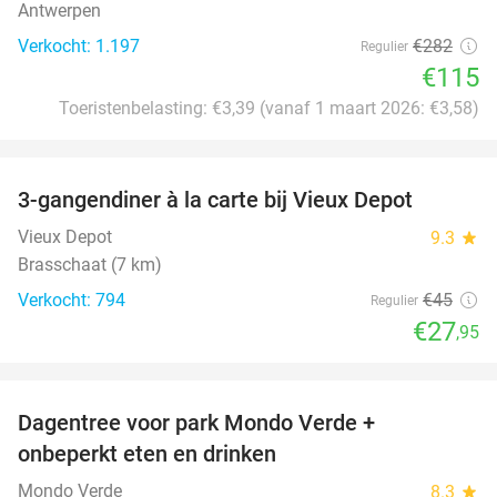
Antwerpen
Verkocht: 1.197
€282
Regulier
€115
Toeristenbelasting: €3,39 (vanaf 1 maart 2026: €3,58)
favorite_border
3-gangendiner à la carte bij Vieux Depot
38%
Vieux Depot
9.3
star
Brasschaat (7 km)
Verkocht: 794
€45
Regulier
€27
,95
favorite_border
Dagentree voor park Mondo Verde +
25%
onbeperkt eten en drinken
Mondo Verde
8.3
star