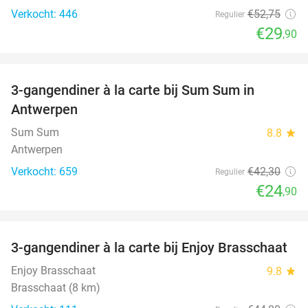
Verkocht: 446
€52
,75
Regulier
€29
,90
favorite_border
3-gangendiner à la carte bij Sum Sum in
41%
Antwerpen
Sum Sum
8.8
star
Antwerpen
Verkocht: 659
€42
,30
Regulier
€24
,90
favorite_border
3-gangendiner à la carte bij Enjoy Brasschaat
39%
Enjoy Brasschaat
9.8
star
Brasschaat (8 km)