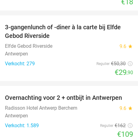
€18
favorite_border
3-gangenlunch of -diner à la carte bij Elfde
41%
Gebod Riverside
Elfde Gebod Riverside
9.6
star
Antwerpen
Verkocht: 279
€50
,30
Regulier
€29
,90
favorite_border
Overnachting voor 2 + ontbijt in Antwerpen
33%
Radisson Hotel Antwerp Berchem
9.6
star
Antwerpen
Verkocht: 1.589
€162
Regulier
€109