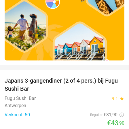
favorite_border
Japans 3-gangendiner (2 of 4 pers.) bij Fugu
46%
Sushi Bar
Fugu Sushi Bar
9.1
star
Antwerpen
Verkocht: 50
€81
,90
Regulier
€43
,90