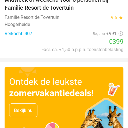
60%
Familie Resort de Tovertuin
Familie Resort de Tovertuin
9.6
star
Hoogerheide
Verkocht: 407
€991
Regulier
€399
Excl. ca. €1,50 p.p.p.n. toeristenbelasting
Ontdek de leukste
zomervakantiedeals
!
Bekijk nu