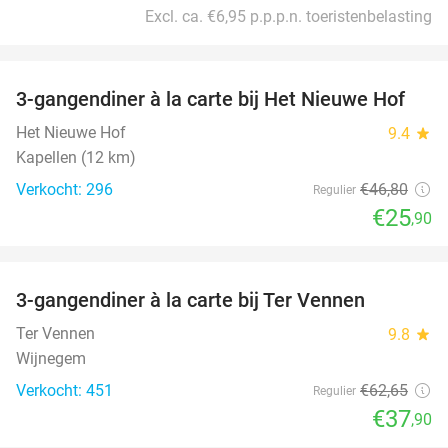
Excl. ca. €6,95 p.p.p.n. toeristenbelasting
favorite_border
3-gangendiner à la carte bij Het Nieuwe Hof
45%
Het Nieuwe Hof
9.4
star
Kapellen (12 km)
Verkocht: 296
€46
,80
Regulier
€25
,90
favorite_border
3-gangendiner à la carte bij Ter Vennen
40%
Ter Vennen
9.8
star
Wijnegem
Verkocht: 451
€62
,65
Regulier
€37
,90