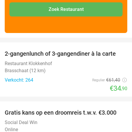
Zoek Restaurant
favorite_border
2-gangenlunch of 3-gangendiner à la carte
43%
Restaurant Klokkenhof
Brasschaat (12 km)
Verkocht: 264
€61
,40
Regulier
€34
,90
favorite_border
Gratis kans op een droomreis t.w.v. €3.000
Social Deal Win
Online