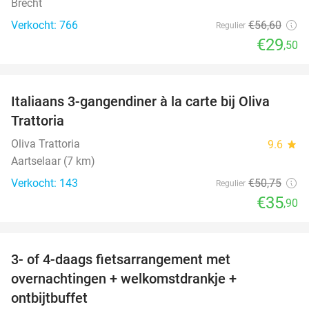
Brecht
Verkocht: 766
€56
,60
Regulier
€29
,50
favorite_border
Italiaans 3-gangendiner à la carte bij Oliva
29%
Trattoria
Oliva Trattoria
9.6
star
Aartselaar (7 km)
Verkocht: 143
€50
,75
Regulier
€35
,90
favorite_border
3- of 4-daags fietsarrangement met
49%
overnachtingen + welkomstdrankje +
ontbijtbuffet