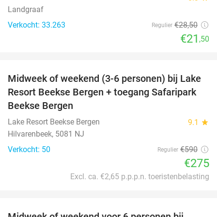
Landgraaf
Verkocht: 33.263
€28
,50
Regulier
€21
,50
favorite_border
Midweek of weekend (3-6 personen) bij Lake
53%
Resort Beekse Bergen + toegang Safaripark
Beekse Bergen
Lake Resort Beekse Bergen
9.1
star
Hilvarenbeek, 5081 NJ
Verkocht: 50
€590
Regulier
€275
Excl. ca. €2,65 p.p.p.n. toeristenbelasting
favorite_border
Midweek of weekend voor 6 personen bij