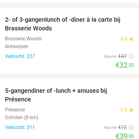
favorite_border
2- of 3-gangenlunch of -diner à la carte bij
31%
Brasserie Woods
Brasserie Woods
9.4
star
Antwerpen
Verkocht: 327
€47
Regulier
€32
,50
favorite_border
5-gangendiner of -lunch + amuses bij
45%
Présence
Présence
9.8
star
Schoten (8 km)
Verkocht: 311
€72
Regulier
€39
,90