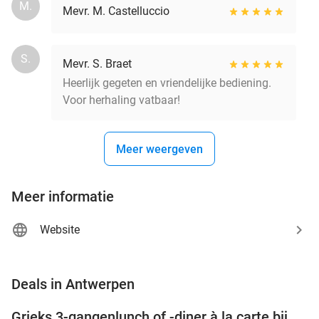
M.
Mevr. M. Castelluccio
S.
Mevr. S. Braet
Heerlijk gegeten en vriendelijke bediening.
Voor herhaling vatbaar!
Meer weergeven
Meer informatie
Website
favorite_border
Deals in Antwerpen
Grieks 3-gangenlunch of -diner à la carte bij