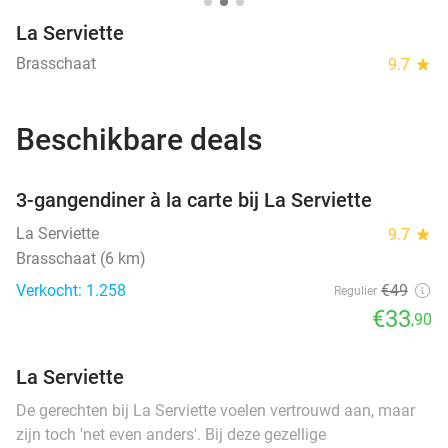
La Serviette
Brasschaat
9.7
star
Beschikbare deals
favorite_border
3-gangendiner à la carte bij La Serviette
La Serviette
9.7
star
Brasschaat (6 km)
Verkocht: 1.258
€49
Regulier
€33
,90
La Serviette
De gerechten bij La Serviette voelen vertrouwd aan, maar
zijn toch 'net even anders'. Bij deze gezellige