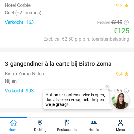
Hotel Corbie
9.2
star
Geel (+2 locaties)
Verkocht: 163
€245
Regulier
€125
Excl. ca. €2,50 p.p.p.n. toeristenbelasting
favorite_border
3-gangendiner à la carte bij Bistro Zoma
37%
Bistro Zoma Nijlen
9.4
star
Nijlen
Verkocht: 903
€55
Regulier
€34
,50
favorite_border
3-gangendiner incl. sushiboot voor 2 bij Esaki
49%
Home
Dichtbij
Restaurants
Hotels
Menu
Esaki Sushi Antwerpen
star