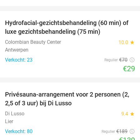
favorite_border
Hydrofacial-gezichtsbehandeling (60 min) of
59%
luxe gezichtsbehandeling (75 min)
Colombian Beauty Center
10.0
star
Antwerpen
Verkocht: 23
€70
Regulier
€29
favorite_border
Privésauna-arrangement voor 2 personen (2,
26%
2,5 of 3 uur) bij Di Lusso
Di Lusso
9.4
star
Lier
Verkocht: 80
€189
Regulier