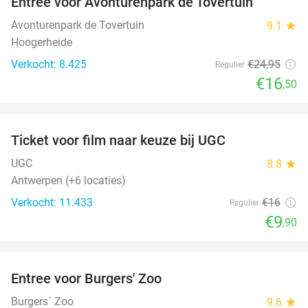
Entree voor Avonturenpark de Tovertuin
34%
Avonturenpark de Tovertuin
9.1
star
Hoogerheide
Verkocht: 8.425
€24
,95
Regulier
€16
,50
favorite_border
Ticket voor film naar keuze bij UGC
38%
UGC
8.8
star
Antwerpen (+6 locaties)
Verkocht: 11.433
€16
Regulier
€9
,90
favorite_border
Entree voor Burgers' Zoo
18%
Burgers´ Zoo
9.6
star