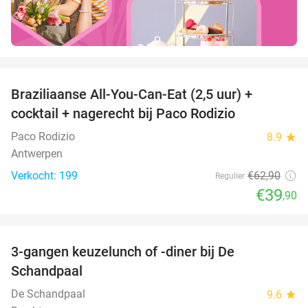
favorite_border
Braziliaanse All-You-Can-Eat (2,5 uur) +
37%
cocktail + nagerecht bij Paco Rodizio
Paco Rodizio
8.9
star
Antwerpen
Verkocht: 199
€62
,90
Regulier
€39
,90
favorite_border
3-gangen keuzelunch of -diner bij De
48%
Schandpaal
De Schandpaal
9.6
star