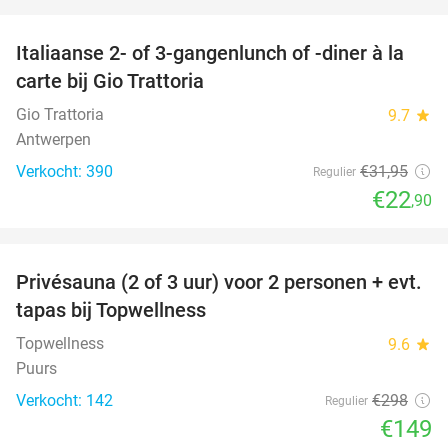
favorite_border
Italiaanse 2- of 3-gangenlunch of -diner à la
28%
carte bij Gio Trattoria
Gio Trattoria
9.7
star
Antwerpen
Verkocht: 390
€31
,95
Regulier
€22
,90
favorite_border
Privésauna (2 of 3 uur) voor 2 personen + evt.
50%
tapas bij Topwellness
Topwellness
9.6
star
Puurs
Verkocht: 142
€298
Regulier
€149