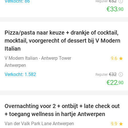
Verkocht: 86
€52
Regulier
€33
,90
favorite_border
Pizza/pasta naar keuze + drankje of cocktail,
28%
mocktail, voorgerecht of dessert bij V Modern
Italian
V Modern Italian - Antwerp Tower
9.6
star
Antwerpen
Verkocht: 1.582
€32
Regulier
€22
,90
favorite_border
Overnachting voor 2 + ontbijt + late check out
59%
+ toegang wellness in hartje Antwerpen
Van der Valk Park Lane Antwerpen
9.9
star