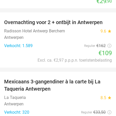
€29
,90
favorite_border
Overnachting voor 2 + ontbijt in Antwerpen
33%
Radisson Hotel Antwerp Berchem
9.6
star
Antwerpen
Verkocht: 1.589
€162
Regulier
€109
Excl. ca. €2,97 p.p.p.n. toeristenbelasting
favorite_border
Mexicaans 3-gangendiner à la carte bij La
32%
Taqueria Antwerpen
La Taqueria
8.5
star
Antwerpen
Verkocht: 320
€33
,50
Regulier