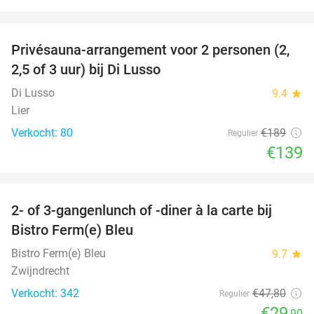
favorite_border
Privésauna-arrangement voor 2 personen (2,
26%
2,5 of 3 uur) bij Di Lusso
Di Lusso
9.4
star
Lier
Verkocht: 80
€189
Regulier
€139
favorite_border
2- of 3-gangenlunch of -diner à la carte bij
37%
Bistro Ferm(e) Bleu
Bistro Ferm(e) Bleu
9.7
star
Zwijndrecht
Verkocht: 342
€47
,80
Regulier
€29
,90