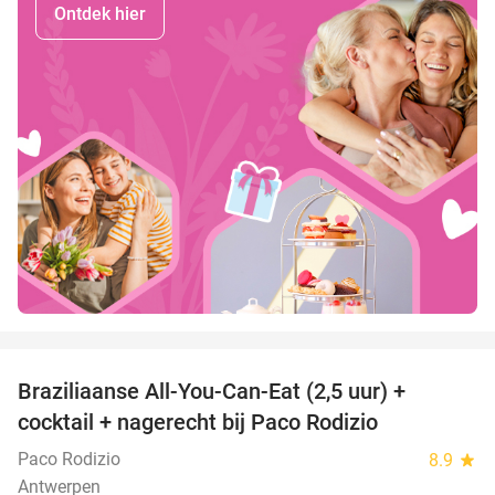
Ontdek hier
favorite_border
Braziliaanse All-You-Can-Eat (2,5 uur) +
37%
cocktail + nagerecht bij Paco Rodizio
Paco Rodizio
8.9
star
Antwerpen