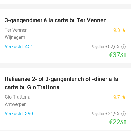
favorite_border
3-gangendiner à la carte bij Ter Vennen
40%
Ter Vennen
9.8
star
Wijnegem
Verkocht: 451
€62
,65
Regulier
€37
,90
favorite_border
Italiaanse 2- of 3-gangenlunch of -diner à la
28%
carte bij Gio Trattoria
Gio Trattoria
9.7
star
Antwerpen
Verkocht: 390
€31
,95
Regulier
€22
,90