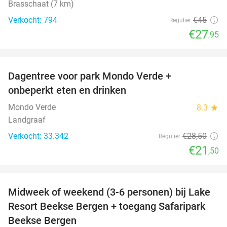
Brasschaat (7 km)
Verkocht: 794
€45
Regulier
€27
,95
favorite_border
Dagentree voor park Mondo Verde +
25%
onbeperkt eten en drinken
Mondo Verde
8.3
star
Landgraaf
Verkocht: 33.342
€28
,50
Regulier
€21
,50
favorite_border
Midweek of weekend (3-6 personen) bij Lake
53%
Resort Beekse Bergen + toegang Safaripark
Beekse Bergen