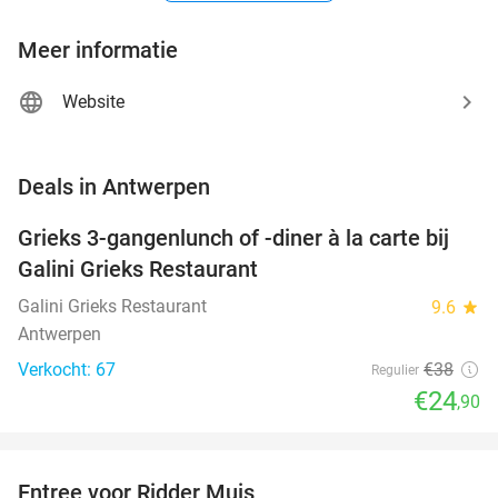
Meer informatie
Website
favorite_border
Deals in Antwerpen
Grieks 3-gangenlunch of -diner à la carte bij
34%
Galini Grieks Restaurant
Galini Grieks Restaurant
9.6
star
Antwerpen
Verkocht: 67
€38
Regulier
€24
,90
favorite_border
Entree voor Ridder Muis