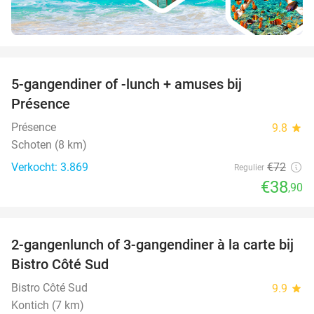
favorite_border
5-gangendiner of -lunch + amuses bij
46%
Présence
Présence
9.8
star
Schoten (8 km)
Verkocht: 3.869
€72
Regulier
€38
,90
favorite_border
2-gangenlunch of 3-gangendiner à la carte bij
39%
Bistro Côté Sud
Bistro Côté Sud
9.9
star
Kontich (7 km)