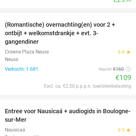
favorite_border
(Romantische) overnachting(en) voor 2 +
32%
ontbijt + welkomstdrankje + evt. 3-
gangendiner
Crowne Plaza Neuss
9.4
star
Neuss
Verkocht: 1.681
€160
Regulier
€109
Excl. ca. €2,50 p.p.p.n. toeristenbelasting
favorite_border
Entree voor Nausicaá + audiogids in Boulogne-
27%
sur-Mer
Nausicaá
9.5
star