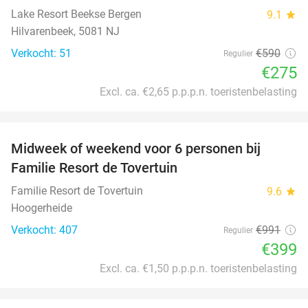
Lake Resort Beekse Bergen
9.1
star
Hilvarenbeek, 5081 NJ
Verkocht: 51
€590
Regulier
€275
Excl. ca. €2,65 p.p.p.n. toeristenbelasting
favorite_border
Midweek of weekend voor 6 personen bij
60%
Familie Resort de Tovertuin
Familie Resort de Tovertuin
9.6
star
Hoogerheide
Verkocht: 407
€991
Regulier
€399
Excl. ca. €1,50 p.p.p.n. toeristenbelasting