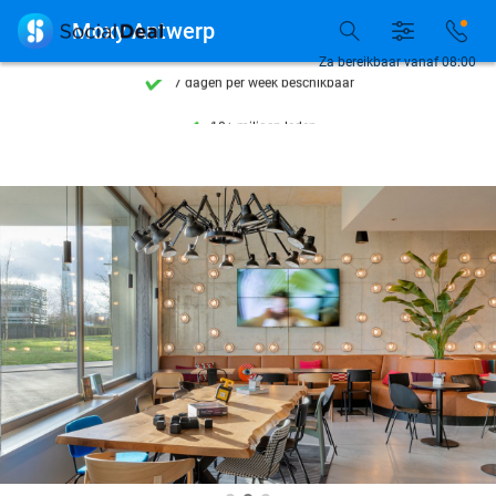
Ontdek 15.000+ deals

Moxy Antwerp
7 dagen per week beschikbaar
Za bereikbaar vanaf 08:00
10+ miljoen leden
9,4
op basis van
206.108 reviews
Ontdek 15.000+ deals
7 dagen per week beschikbaar
10+ miljoen leden