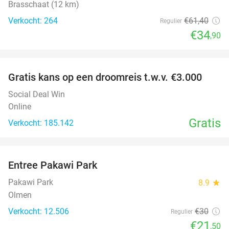
Brasschaat (12 km)
Verkocht: 264
€61
,40
Regulier
€34
,90
favorite_border
Gratis kans op een droomreis t.w.v. €3.000
Social Deal Win
Online
Gratis
Verkocht: 185.142
favorite_border
Entree Pakawi Park
28%
Pakawi Park
8.9
star
Olmen
Verkocht: 12.506
€30
Regulier
€21
,50