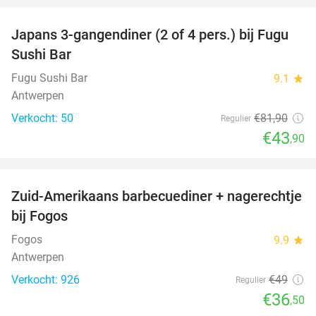
Japans 3-gangendiner (2 of 4 pers.) bij Fugu
46%
Sushi Bar
Fugu Sushi Bar
9.1
star
Antwerpen
Verkocht: 50
€81
,90
Regulier
€43
,90
favorite_border
Zuid-Amerikaans barbecuediner + nagerechtje
26%
bij Fogos
Fogos
9.9
star
Antwerpen
Verkocht: 926
€49
Regulier
€36
,50