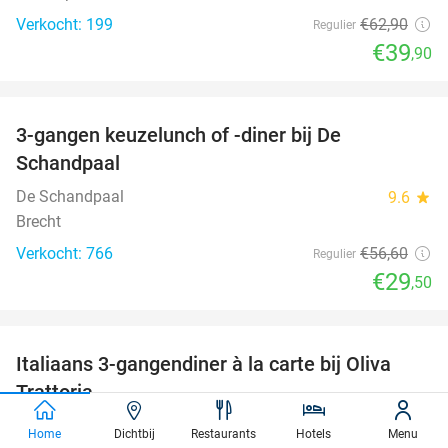
Verkocht: 199
€62
,90
Regulier
€39
,90
favorite_border
3-gangen keuzelunch of -diner bij De
48%
Schandpaal
De Schandpaal
9.6
star
Brecht
Verkocht: 766
€56
,60
Regulier
€29
,50
favorite_border
Italiaans 3-gangendiner à la carte bij Oliva
29%
Trattoria
Oliva Trattoria
9.6
star
Home
Dichtbij
Restaurants
Hotels
Menu