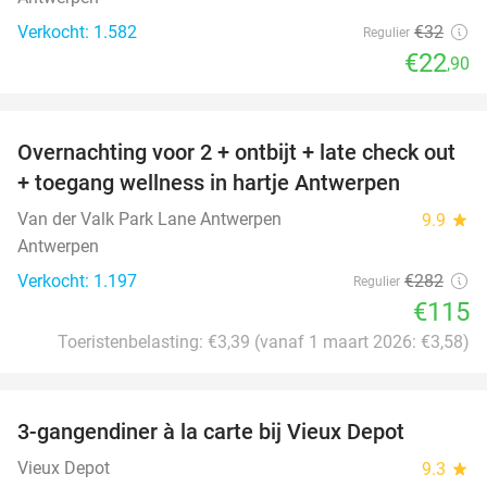
Verkocht: 1.582
€32
Regulier
€22
,90
favorite_border
Overnachting voor 2 + ontbijt + late check out
59%
+ toegang wellness in hartje Antwerpen
Van der Valk Park Lane Antwerpen
9.9
star
Antwerpen
Verkocht: 1.197
€282
Regulier
€115
Toeristenbelasting: €3,39 (vanaf 1 maart 2026: €3,58)
favorite_border
3-gangendiner à la carte bij Vieux Depot
38%
Vieux Depot
9.3
star