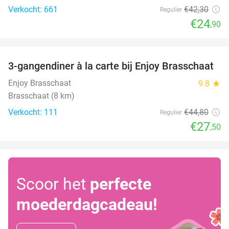
Verkocht: 661
€42
,30
Regulier
€24
,90
favorite_border
3-gangendiner à la carte bij Enjoy Brasschaat
39%
Enjoy Brasschaat
9.8
star
Brasschaat (8 km)
Verkocht: 111
€44
,80
Regulier
€27
,50
Scoor het
perfecte
moederdagcadeau!