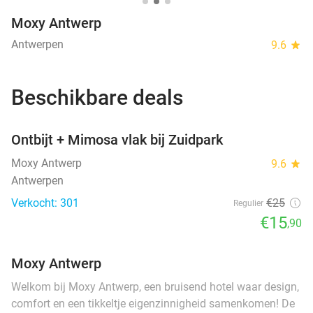
Moxy Antwerp
Antwerpen
9.6
star
Beschikbare deals
favorite_border
Ontbijt + Mimosa vlak bij Zuidpark
Moxy Antwerp
9.6
star
Antwerpen
Verkocht: 301
€25
Regulier
€15
,90
Moxy Antwerp
Welkom bij Moxy Antwerp, een bruisend hotel waar design,
comfort en een tikkeltje eigenzinnigheid samenkomen! De