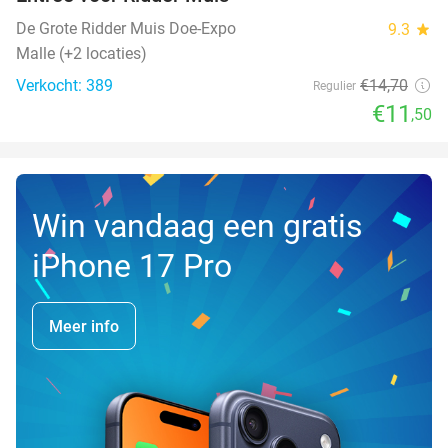
22%
NEW
TODAY
De Grote Ridder Muis Doe-Expo
9.3
star
Malle (+2 locaties)
Verkocht: 389
€14
,70
Regulier
€11
,50
Win vandaag een gratis
iPhone 17 Pro
Meer info