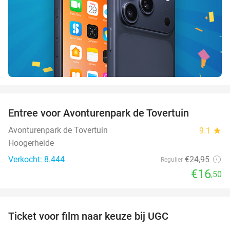
favorite_border
Entree voor Avonturenpark de Tovertuin
34%
Avonturenpark de Tovertuin
9.1
star
Hoogerheide
Verkocht: 8.444
€24
,95
Regulier
€16
,50
favorite_border
Ticket voor film naar keuze bij UGC
38%