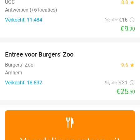
UGC
8.8
star
Antwerpen (+6 locaties)
Verkocht: 11.484
€16
Regulier
€9
,90
favorite_border
Entree voor Burgers' Zoo
18%
Burgers´ Zoo
9.6
star
Arnhem
Verkocht: 18.832
€31
Regulier
€25
,50