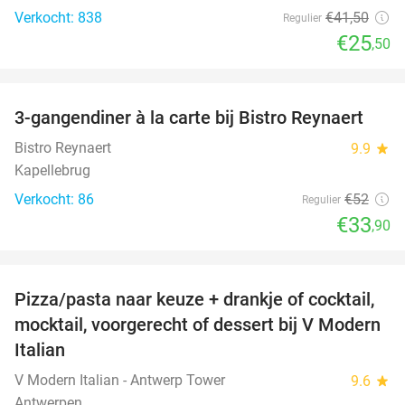
Verkocht: 838
€41
,50
Regulier
€25
,50
favorite_border
3-gangendiner à la carte bij Bistro Reynaert
35%
Bistro Reynaert
9.9
star
Kapellebrug
Verkocht: 86
€52
Regulier
€33
,90
favorite_border
Pizza/pasta naar keuze + drankje of cocktail,
28%
mocktail, voorgerecht of dessert bij V Modern
Italian
V Modern Italian - Antwerp Tower
9.6
star
Antwerpen