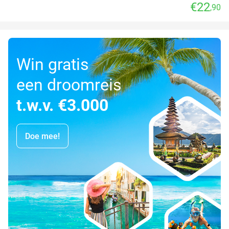
€22
,90
Win gratis
een droomreis
t.w.v. €3.000
Doe mee!