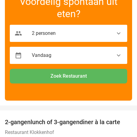
Voordelig spontaan uit
eten?
Zoek Restaurant
favorite_border
2-gangenlunch of 3-gangendiner à la carte
43%
Restaurant Klokkenhof