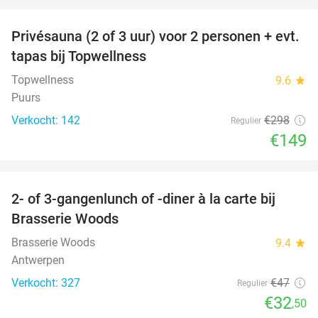
favorite_border
Privésauna (2 of 3 uur) voor 2 personen + evt.
50%
tapas bij Topwellness
Topwellness
9.6
star
Puurs
Verkocht: 142
€298
Regulier
€149
favorite_border
2- of 3-gangenlunch of -diner à la carte bij
31%
Brasserie Woods
Brasserie Woods
9.4
star
Antwerpen
Verkocht: 327
€47
Regulier
€32
,50