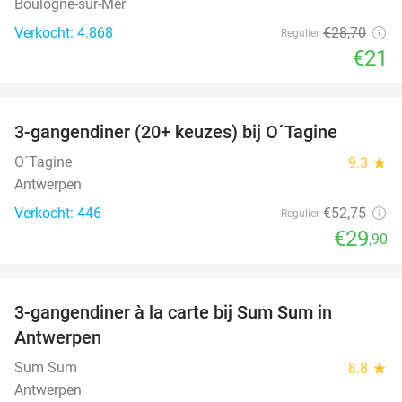
Boulogne-sur-Mer
Verkocht: 4.868
€28
,70
Regulier
€21
favorite_border
3-gangendiner (20+ keuzes) bij O´Tagine
43%
O´Tagine
9.3
star
Antwerpen
Verkocht: 446
€52
,75
Regulier
€29
,90
favorite_border
3-gangendiner à la carte bij Sum Sum in
41%
Antwerpen
Sum Sum
8.8
star
Antwerpen