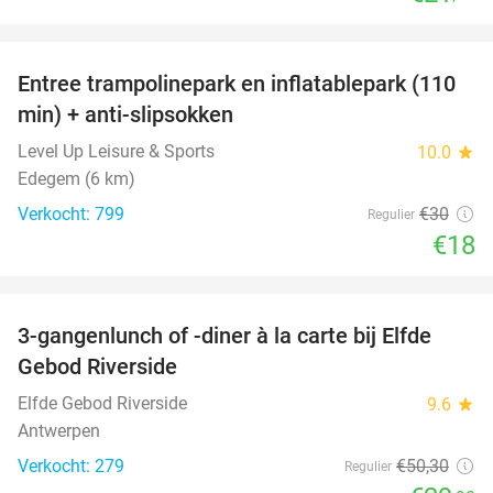
favorite_border
Entree trampolinepark en inflatablepark (110
40%
min) + anti-slipsokken
Level Up Leisure & Sports
10.0
star
Edegem (6 km)
Verkocht: 799
€30
Regulier
€18
favorite_border
3-gangenlunch of -diner à la carte bij Elfde
41%
Gebod Riverside
Elfde Gebod Riverside
9.6
star
Antwerpen
Verkocht: 279
€50
,30
Regulier