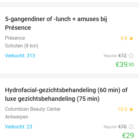
favorite_border
5-gangendiner of -lunch + amuses bij
45%
Présence
Présence
9.8
star
Schoten (8 km)
Verkocht: 313
€72
Regulier
€39
,90
favorite_border
Hydrofacial-gezichtsbehandeling (60 min) of
59%
luxe gezichtsbehandeling (75 min)
Colombian Beauty Center
10.0
star
Antwerpen
Verkocht: 23
€70
Regulier
€29