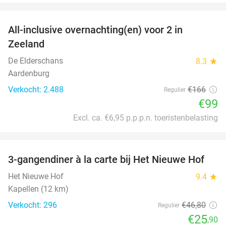
favorite_border
All-inclusive overnachting(en) voor 2 in
40%
Zeeland
De Elderschans
8.3
star
Aardenburg
Verkocht: 2.488
€166
Regulier
€99
Excl. ca. €6,95 p.p.p.n. toeristenbelasting
favorite_border
3-gangendiner à la carte bij Het Nieuwe Hof
45%
Het Nieuwe Hof
9.4
star
Kapellen (12 km)
Verkocht: 296
€46
,80
Regulier
€25
,90