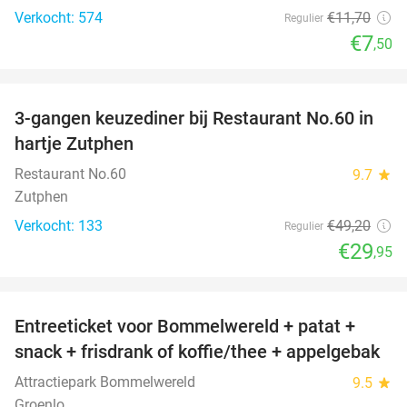
Verkocht: 574
€11
,70
Regulier
€7
,50
favorite_border
3-gangen keuzediner bij Restaurant No.60 in
39%
hartje Zutphen
Restaurant No.60
9.7
star
Zutphen
Verkocht: 133
€49
,20
Regulier
€29
,95
favorite_border
Entreeticket voor Bommelwereld + patat +
23%
snack + frisdrank of koffie/thee + appelgebak
Attractiepark Bommelwereld
9.5
star
Groenlo