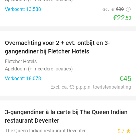
Verkocht: 13.538
€39
Regulier
€22
,50
favorite_border
Overnachting voor 2 + evt. ontbijt en 3-
gangendiner bij Fletcher Hotels
Fletcher Hotels
Apeldoorn (+ meerdere locaties)
€45
Verkocht: 18.078
Excl. ca. €3 p.p.p.n. toeristenbelasting
favorite_border
3-gangendiner à la carte bij The Queen Indian
28%
restaurant Deventer
The Queen Indian restaurant Deventer
9.7
star