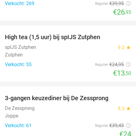
Verkocht: 269
€39
,95
Regulier
€26
,95
favorite_border
High tea (1,5 uur) bij spIJS Zutphen
46%
spIJS Zutphen
9.2
star
Zutphen
Verkocht: 55
€24
,95
Regulier
€13
,50
favorite_border
3-gangen keuzediner bij De Zessprong
39%
De Zessprong
9.3
star
Joppe
Verkocht: 61
€39
,45
Regulier
€24