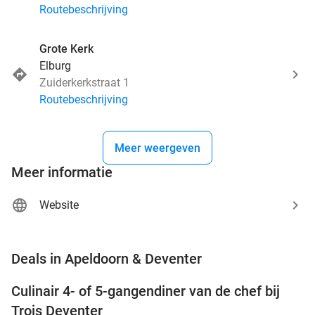
Routebeschrijving
Grote Kerk
Elburg
Zuiderkerkstraat 1
Routebeschrijving
Meer weergeven
Meer informatie
Website
favorite_border
Deals in Apeldoorn & Deventer
Culinair 4- of 5-gangendiner van de chef bij
39%
NEW
Trois Deventer
TODAY