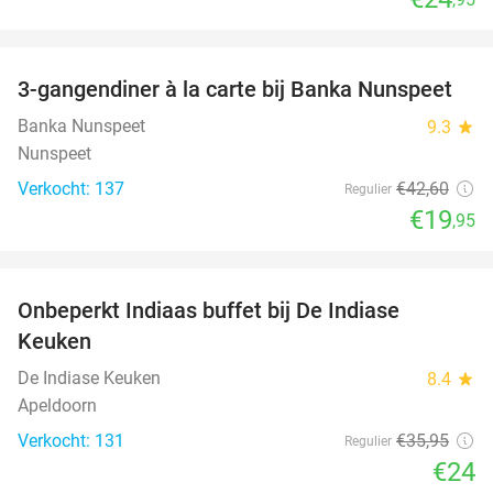
favorite_border
3-gangendiner à la carte bij Banka Nunspeet
53%
Banka Nunspeet
9.3
star
Nunspeet
Verkocht: 137
€42
,60
Regulier
€19
,95
favorite_border
Onbeperkt Indiaas buffet bij De Indiase
33%
Keuken
De Indiase Keuken
8.4
star
Apeldoorn
Verkocht: 131
€35
,95
Regulier
€24