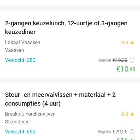
favorite_border
2-gangen keuzelunch, 12-uurtje of 3-gangen
43%
keuzediner
Lokaal Vaassen
9.9
star
Vaassen
Verkocht: 280
€19
,20
Regulier
€10
,95
favorite_border
Steur- en meervalvissen + materiaal + 2
43%
consumpties (4 uur)
Breukink Forellenvijver
9.8
star
Steenderen
Verkocht: 650
€29
,55
Regulier