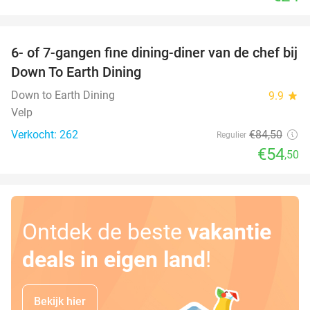
favorite_border
6- of 7-gangen fine dining-diner van de chef bij
36%
Down To Earth Dining
Down to Earth Dining
9.9
star
Velp
Verkocht: 262
€84
,50
Regulier
€54
,50
Ontdek de beste
vakantie
deals in eigen land
!
Bekijk hier