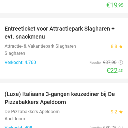
€19
,95
favorite_border
Entreeticket voor Attractiepark Slagharen +
41%
evt. snackmenu
Attractie- & Vakantiepark Slagharen
8.8
star
Slagharen
Verkocht: 4.760
€37
,90
Regulier
€22
,40
favorite_border
(Luxe) Italiaans 3-gangen keuzediner bij De
35%
Pizzabakkers Apeldoorn
De Pizzabakkers Apeldoorn
9.2
star
Apeldoorn
Verkocht: 408
€30
,75
Regulier