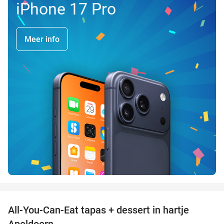
iPhone 17 Pro
Meer info
favorite_border
All-You-Can-Eat tapas + dessert in hartje
28%
Apeldoorn