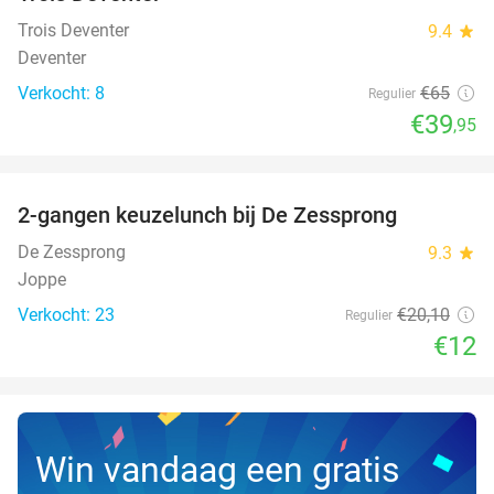
Trois Deventer
9.4
star
Deventer
Verkocht: 8
€65
Regulier
€39
,95
favorite_border
2-gangen keuzelunch bij De Zessprong
40%
NEW
TODAY
De Zessprong
9.3
star
Joppe
Verkocht: 23
€20
,10
Regulier
€12
Win vandaag een gratis