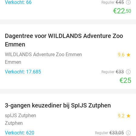
Verkocht: 66
€45
Regulier
€22
,50
favorite_border
Dagentree voor WILDLANDS Adventure Zoo
24%
Emmen
WILDLANDS Adventure Zoo Emmen
9.6
star
Emmen
Verkocht: 17.685
€33
Regulier
€25
favorite_border
3-gangen keuzediner bij SpIJS Zutphen
40%
spIJS Zutphen
9.2
star
Zutphen
Verkocht: 620
€33
,05
Regulier