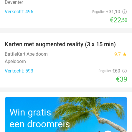
Deventer
Verkocht: 496
€31
,10
Regulier
€22
,50
favorite_border
Karten met augmented reality (3 x 15 min)
35%
BattleKart Apeldoorn
9.7
star
Apeldoorn
Verkocht: 593
€60
Regulier
€39
Win gratis
een droomreis