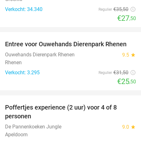
Verkocht: 34.340
€35
,50
Regulier
€27
,50
favorite_border
Entree voor Ouwehands Dierenpark Rhenen
19%
Ouwehands Dierenpark Rhenen
9.5
star
Rhenen
Verkocht: 3.295
€31
,50
Regulier
€25
,50
favorite_border
Poffertjes experience (2 uur) voor 4 of 8
33%
personen
De Pannenkoeken Jungle
9.0
star
Apeldoorn