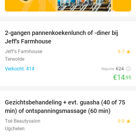
favorite_border
2-gangen pannenkoekenlunch of -diner bij
38%
Jeff's Farmhouse
Jeff's Farmhouse
9.7
star
Terwolde
Verkocht: 414
€24
Regulier
€14
,95
favorite_border
Gezichtsbehandeling + evt. guasha (40 of 75
50%
SOLD
min) of ontspanningsmassage (60 min)
OUT
Tsé Beautysalon
9.9
star
Ugchelen