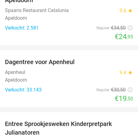
Spaans Restaurant Catalunia
9.6
star
Apeldoorn
Verkocht: 2.581
€34
,50
Regulier
€24
,95
favorite_border
Dagentree voor Apenheul
36%
Apenheul
9.4
star
Apeldoorn
Verkocht: 33.143
€30
,50
Regulier
€19
,50
favorite_border
Entree Sprookjesweken Kinderpretpark
39%
Julianatoren