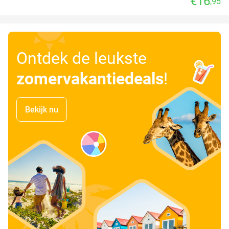
€16
,95
Ontdek de leukste
zomervakantiedeals
!
Bekijk nu