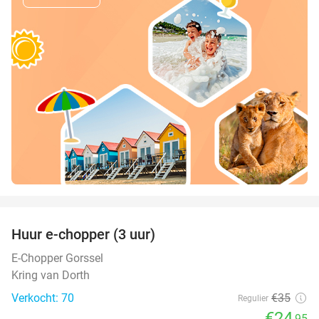
favorite_border
Huur e-chopper (3 uur)
29%
E-Chopper Gorssel
Kring van Dorth
Verkocht: 70
€35
Regulier
€24
,95