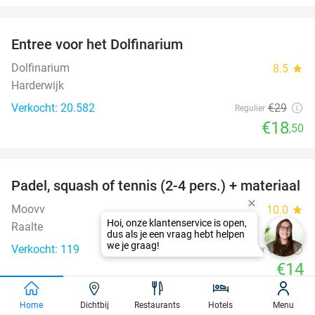
favorite_border
Entree voor het Dolfinarium
36%
Dolfinarium
8.5
star
Harderwijk
Verkocht: 20.582
€29
Regulier
€18
,50
favorite_border
Padel, squash of tennis (2-4 pers.) + materiaal
50%
Moovv
10.0
star
Raalte
Verkocht: 119
€28
Regulier
€14
favorite_border
Home
Dichtbij
Restaurants
Hotels
Menu