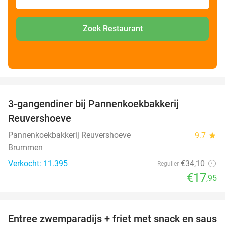
Zoek Restaurant
favorite_border
3-gangendiner bij Pannenkoekbakkerij
47%
Reuvershoeve
Pannenkoekbakkerij Reuvershoeve
9.7
star
Brummen
Verkocht: 11.395
€34
,10
Regulier
€17
,95
favorite_border
Entree zwemparadijs + friet met snack en saus
20%