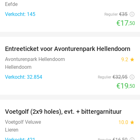
Eefde
Verkocht: 145
€35
Regulier
€17
,50
favorite_border
Entreeticket voor Avonturenpark Hellendoorn
41%
Avonturenpark Hellendoorn
9.2
star
Hellendoorn
Verkocht: 32.854
€32
,95
Regulier
€19
,50
favorite_border
Voetgolf (2x9 holes), evt. + bittergarnituur
40%
Voetgolf Veluwe
10.0
star
Lieren
Verkocht: 421
€16
,50
Regulier