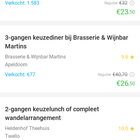
Verkocht: 1.583
€32
Regulier
€23
,50
favorite_border
3-gangen keuzediner bij Brasserie & Wijnbar
35%
Martins
Brasserie & Wijnbar Martins
9.8
star
Apeldoorn
Verkocht: 677
€40
,70
Regulier
€26
,50
favorite_border
2-gangen keuzelunch of compleet
36%
wandelarrangement
Heldenhof Theehuis
10.0
star
Twello