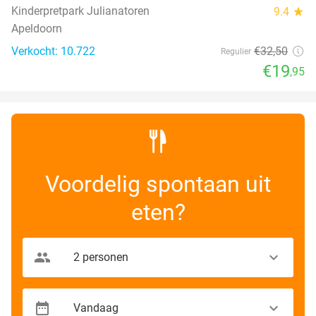
Kinderpretpark Julianatoren
9.4
star
Apeldoorn
Verkocht: 10.722
€32
,50
Regulier
€19
,95
Voordelig spontaan uit
eten?