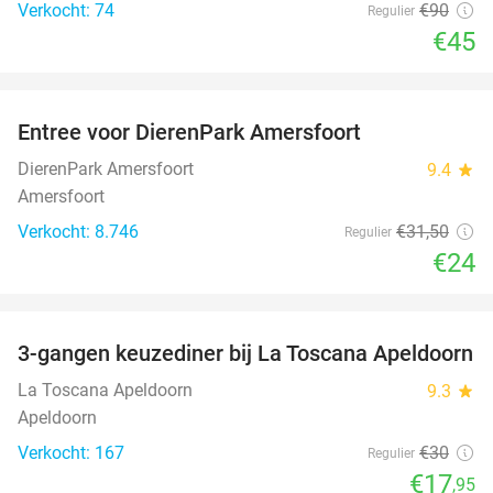
Verkocht: 74
€90
Regulier
€45
favorite_border
Entree voor DierenPark Amersfoort
24%
DierenPark Amersfoort
9.4
star
Amersfoort
Verkocht: 8.746
€31
,50
Regulier
€24
favorite_border
3-gangen keuzediner bij La Toscana Apeldoorn
40%
La Toscana Apeldoorn
9.3
star
Apeldoorn
Verkocht: 167
€30
Regulier
€17
,95