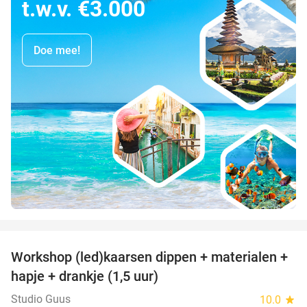
t.w.v. €3.000
Doe mee!
favorite_border
Workshop (led)kaarsen dippen + materialen +
50%
hapje + drankje (1,5 uur)
Studio Guus
10.0
star