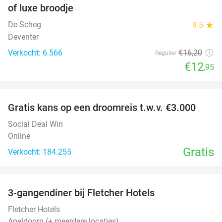
of luxe broodje
De Scheg
9.5
star
Deventer
Verkocht: 6.566
€16
,20
Regulier
€12
,95
favorite_border
Gratis kans op een droomreis t.w.v. €3.000
Social Deal Win
Online
Gratis
Verkocht: 184.255
favorite_border
3-gangendiner bij Fletcher Hotels
42%
Fletcher Hotels
Apeldoorn (+ meerdere locaties)