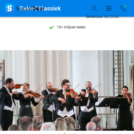
Ontdek 15.000+ deals

Beleef Klassiek
7 dagen per week beschikbaar
Bereikbaar tot 23:00
10+ miljoen leden
9,4
op basis van
206.004 reviews
Ontdek 15.000+ deals
7 dagen per week beschikbaar
10+ miljoen leden