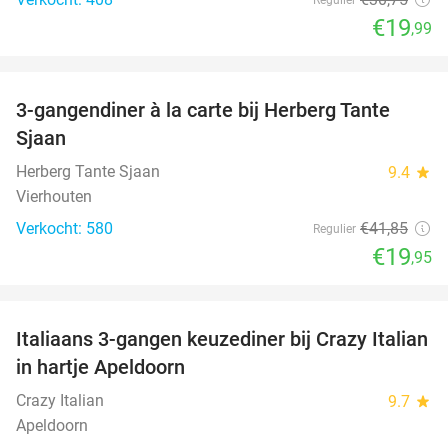
€19
,99
favorite_border
3-gangendiner à la carte bij Herberg Tante
52%
Sjaan
Herberg Tante Sjaan
9.4
star
Vierhouten
Verkocht: 580
€41
,85
Regulier
€19
,95
favorite_border
Italiaans 3-gangen keuzediner bij Crazy Italian
27%
in hartje Apeldoorn
Crazy Italian
9.7
star
Apeldoorn