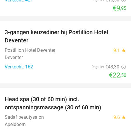
€9
,95
favorite_border
3-gangen keuzediner bij Postillion Hotel
48%
Deventer
Postillion Hotel Deventer
9.1
star
Deventer
Verkocht: 162
€43
,30
Regulier
€22
,50
favorite_border
Head spa (30 of 60 min) incl.
50%
ontspanningsmassage (30 of 60 min)
Sadaf beautysalon
9.6
star
Apeldoorn