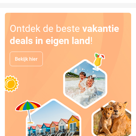
Ontdek de beste
vakantie
deals in eigen land
!
Bekijk hier