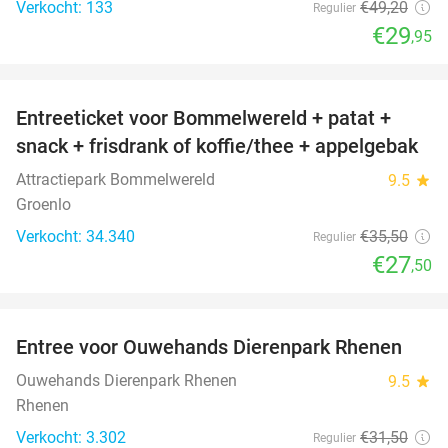
Verkocht: 133
€49
,20
Regulier
€29
,95
favorite_border
Entreeticket voor Bommelwereld + patat +
23%
snack + frisdrank of koffie/thee + appelgebak
Attractiepark Bommelwereld
9.5
star
Groenlo
Verkocht: 34.340
€35
,50
Regulier
€27
,50
favorite_border
Entree voor Ouwehands Dierenpark Rhenen
19%
Ouwehands Dierenpark Rhenen
9.5
star
Rhenen
Verkocht: 3.302
€31
,50
Regulier