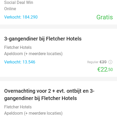
Social Deal Win
Online
Gratis
Verkocht: 184.290
favorite_border
3-gangendiner bij Fletcher Hotels
42%
Fletcher Hotels
Apeldoorn (+ meerdere locaties)
Verkocht: 13.546
€39
Regulier
€22
,50
favorite_border
Overnachting voor 2 + evt. ontbijt en 3-
gangendiner bij Fletcher Hotels
Fletcher Hotels
Apeldoorn (+ meerdere locaties)