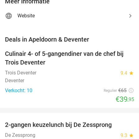
Meer informatie
Website
favorite_border
Deals in Apeldoorn & Deventer
Culinair 4- of 5-gangendiner van de chef bij
39%
NEW
Trois Deventer
TODAY
Trois Deventer
9.4
star
Deventer
Verkocht: 10
€65
Regulier
€39
,95
favorite_border
2-gangen keuzelunch bij De Zessprong
40%
NEW
TODAY
De Zessprong
9.3
star