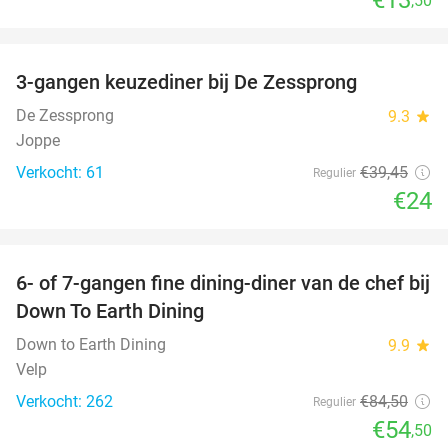
,50
favorite_border
3-gangen keuzediner bij De Zessprong
39%
De Zessprong
9.3
star
Joppe
Verkocht: 61
€39
,45
Regulier
€24
favorite_border
6- of 7-gangen fine dining-diner van de chef bij
36%
Down To Earth Dining
Down to Earth Dining
9.9
star
Velp
Verkocht: 262
€84
,50
Regulier
€54
,50