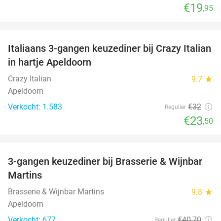
€19
,95
favorite_border
Italiaans 3-gangen keuzediner bij Crazy Italian
27%
in hartje Apeldoorn
Crazy Italian
9.7
star
Apeldoorn
Verkocht: 1.583
€32
Regulier
€23
,50
favorite_border
3-gangen keuzediner bij Brasserie & Wijnbar
35%
Martins
Brasserie & Wijnbar Martins
9.8
star
Apeldoorn
Verkocht: 677
€40
,70
Regulier