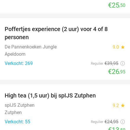
€25
,50
favorite_border
Poffertjes experience (2 uur) voor 4 of 8
33%
personen
De Pannenkoeken Jungle
9.0
star
Apeldoorn
Verkocht: 269
€39
,95
Regulier
€26
,95
favorite_border
High tea (1,5 uur) bij spIJS Zutphen
46%
spIJS Zutphen
9.2
star
Zutphen
Verkocht: 55
€24
,95
Regulier
€13