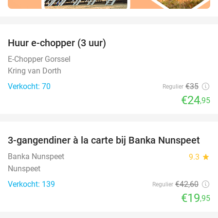
favorite_border
Huur e-chopper (3 uur)
29%
E-Chopper Gorssel
Kring van Dorth
Verkocht: 70
€35
Regulier
€24
,95
favorite_border
3-gangendiner à la carte bij Banka Nunspeet
53%
Banka Nunspeet
9.3
star
Nunspeet
Verkocht: 139
€42
,60
Regulier
€19
,95
favorite_border