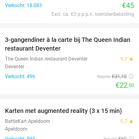
€45
Verkocht: 18.083
Excl. ca. €3 p.p.p.n. toeristenbelasting
favorite_border
3-gangendiner à la carte bij The Queen Indian
28%
restaurant Deventer
The Queen Indian restaurant Deventer
9.7
star
Deventer
Verkocht: 496
€31
,10
Regulier
€22
,50
favorite_border
Karten met augmented reality (3 x 15 min)
35%
BattleKart Apeldoorn
9.7
star
Apeldoorn
Verkocht: 593
€60
Regulier