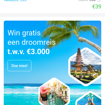
€39
Win gratis
een droomreis
t.w.v. €3.000
Doe mee!