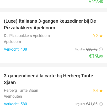
€22
,40
favorite_border
(Luxe) Italiaans 3-gangen keuzediner bij De
35%
Pizzabakkers Apeldoorn
De Pizzabakkers Apeldoorn
9.2
star
Apeldoorn
Verkocht: 408
€30
,75
Regulier
€19
,99
favorite_border
3-gangendiner à la carte bij Herberg Tante
52%
Sjaan
Herberg Tante Sjaan
9.4
star
Vierhouten
Verkocht: 580
€41
,85
Regulier