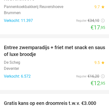
Pannenkoekbakkerij Reuvershoeve
9.7
star
Brummen
Verkocht: 11.397
€34
,10
Regulier
€17
,95
favorite_border
Entree zwemparadijs + friet met snack en saus
20%
of luxe broodje
De Scheg
9.5
star
Deventer
Verkocht: 6.572
€16
,20
Regulier
€12
,95
favorite_border
Gratis kans op een droomreis t.w.v. €3.000