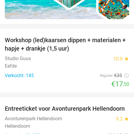
favorite_border
Workshop (led)kaarsen dippen + materialen +
50%
hapje + drankje (1,5 uur)
Studio Guus
10.0
star
Eefde
Verkocht: 145
€35
Regulier
€17
,50
favorite_border
Entreeticket voor Avonturenpark Hellendoorn
41%
Avonturenpark Hellendoorn
9.2
star
Hellendoorn