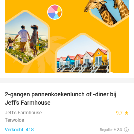
favorite_border
2-gangen pannenkoekenlunch of -diner bij
38%
Jeff's Farmhouse
Jeff's Farmhouse
9.7
star
Terwolde
Verkocht: 418
€24
Regulier