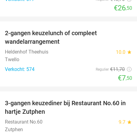
€26
,50
favorite_border
2-gangen keuzelunch of compleet
36%
wandelarrangement
Heldenhof Theehuis
10.0
star
Twello
Verkocht: 574
€11
,70
Regulier
€7
,50
favorite_border
3-gangen keuzediner bij Restaurant No.60 in
39%
hartje Zutphen
Restaurant No.60
9.7
star
Zutphen