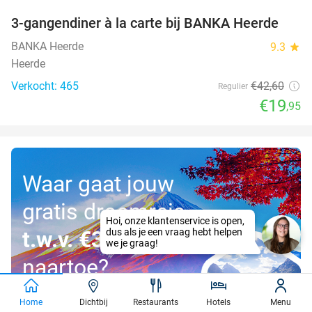
3-gangendiner à la carte bij BANKA Heerde
53%
BANKA Heerde
9.3
star
Heerde
Verkocht: 465
€42
,60
Regulier
€19
,95
Waar gaat jouw
gratis droomreis
t.w.v. €3.000
naartoe?
Home
Dichtbij
Restaurants
Hotels
Menu
Doe mee!