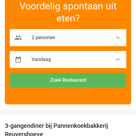
Voordelig spontaan uit
eten?
Zoek Restaurant
favorite_border
3-gangendiner bij Pannenkoekbakkerij
47%
Reuvershoeve