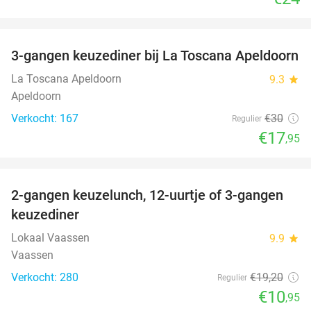
favorite_border
3-gangen keuzediner bij La Toscana Apeldoorn
40%
La Toscana Apeldoorn
9.3
star
Apeldoorn
Verkocht: 167
€30
Regulier
€17
,95
favorite_border
2-gangen keuzelunch, 12-uurtje of 3-gangen
43%
keuzediner
Lokaal Vaassen
9.9
star
Vaassen
Verkocht: 280
€19
,20
Regulier
€10
,95