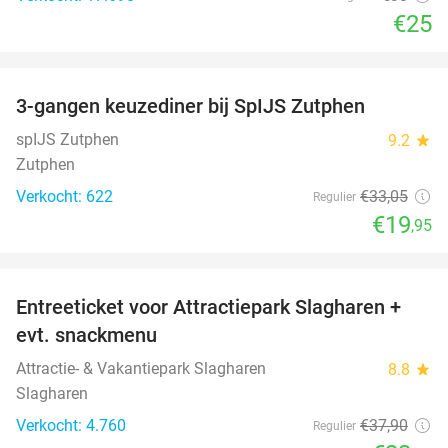
€25
favorite_border
3-gangen keuzediner bij SpIJS Zutphen
40%
spIJS Zutphen
9.2
star
Zutphen
Verkocht: 622
€33
,05
Regulier
€19
,95
favorite_border
Entreeticket voor Attractiepark Slagharen +
41%
evt. snackmenu
Attractie- & Vakantiepark Slagharen
8.8
star
Slagharen
Verkocht: 4.760
€37
,90
Regulier