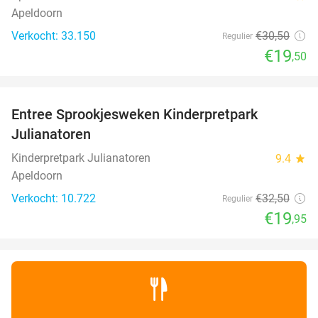
Apeldoorn
Verkocht: 33.150
€30
,50
Regulier
€19
,50
favorite_border
Entree Sprookjesweken Kinderpretpark
39%
Julianatoren
Kinderpretpark Julianatoren
9.4
star
Apeldoorn
Verkocht: 10.722
€32
,50
Regulier
€19
,95