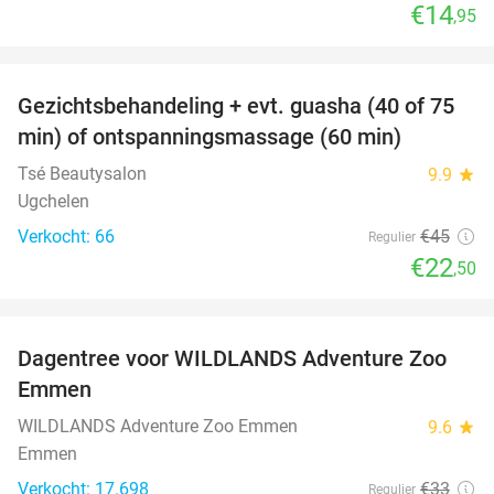
€14
,95
favorite_border
Gezichtsbehandeling + evt. guasha (40 of 75
50%
SOLD
min) of ontspanningsmassage (60 min)
OUT
Tsé Beautysalon
9.9
star
Ugchelen
Verkocht: 66
€45
Regulier
€22
,50
favorite_border
Dagentree voor WILDLANDS Adventure Zoo
24%
Emmen
WILDLANDS Adventure Zoo Emmen
9.6
star
Emmen
Verkocht: 17.698
€33
Regulier