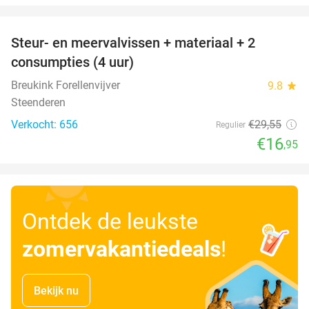
favorite_border
Steur- en meervalvissen + materiaal + 2
43%
consumpties (4 uur)
Breukink Forellenvijver
9.8
star
Steenderen
Verkocht: 656
€29
,55
Regulier
€16
,95
Ontdek de leukste
zomervakantiedeals
!
Bekijk nu