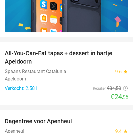
favorite_border
All-You-Can-Eat tapas + dessert in hartje
28%
Apeldoorn
Spaans Restaurant Catalunia
9.6
star
Apeldoorn
Verkocht: 2.581
€34
,50
Regulier
€24
,95
favorite_border
Dagentree voor Apenheul
36%
Apenheul
9.4
star