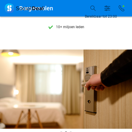
Ontdek 15.000+ deals

Borgermolen
7 dagen per week beschikbaar
Bereikbaar tot 23:00
10+ miljoen leden
9,4
op basis van
206.004 reviews
Ontdek 15.000+ deals
7 dagen per week beschikbaar
10+ miljoen leden