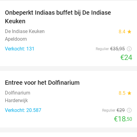
Onbeperkt Indiaas buffet bij De Indiase
33%
Keuken
De Indiase Keuken
8.4
star
Apeldoorn
Verkocht: 131
€35
,95
Regulier
€24
favorite_border
Entree voor het Dolfinarium
36%
Dolfinarium
8.5
star
Harderwijk
Verkocht: 20.587
€29
Regulier
€18
,50
favorite_border