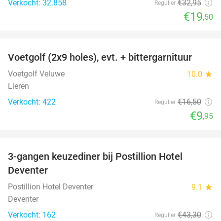
Verkocht: 32.858
€32
,95
Regulier
€19
,50
favorite_border
Voetgolf (2x9 holes), evt. + bittergarnituur
40%
Voetgolf Veluwe
10.0
star
Lieren
Verkocht: 422
€16
,50
Regulier
€9
,95
favorite_border
3-gangen keuzediner bij Postillion Hotel
48%
Deventer
Postillion Hotel Deventer
9.1
star
Deventer
Verkocht: 162
€43
,30
Regulier