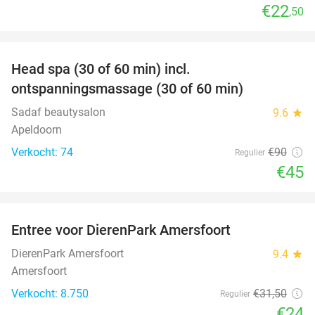
€22
,50
favorite_border
Head spa (30 of 60 min) incl.
50%
ontspanningsmassage (30 of 60 min)
Sadaf beautysalon
9.6
star
Apeldoorn
Verkocht: 74
€90
Regulier
€45
favorite_border
Entree voor DierenPark Amersfoort
24%
DierenPark Amersfoort
9.4
star
Amersfoort
Verkocht: 8.750
€31
,50
Regulier
€24