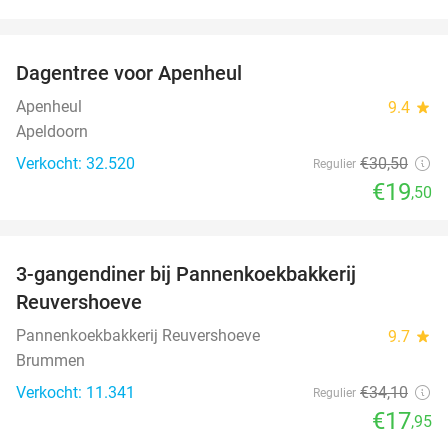
favorite_border
Dagentree voor Apenheul
36%
Apenheul
9.4
star
Apeldoorn
Verkocht: 32.520
€30
,50
Regulier
€19
,50
favorite_border
3-gangendiner bij Pannenkoekbakkerij
47%
Reuvershoeve
Pannenkoekbakkerij Reuvershoeve
9.7
star
Brummen
Verkocht: 11.341
€34
,10
Regulier
€17
,95