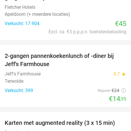
Fletcher Hotels
Apeldoorn (+ meerdere locaties)
€45
Verkocht: 17.904
Excl. ca. €3 p.p.p.n. toeristenbelasting
favorite_border
2-gangen pannenkoekenlunch of -diner bij
38%
Jeff's Farmhouse
Jeff's Farmhouse
9.7
star
Terwolde
Verkocht: 399
€24
Regulier
€14
,95
favorite_border
Karten met augmented reality (3 x 15 min)
35%