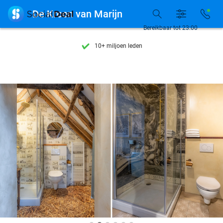
Ontdek 15.000+ deals

De Kroon van Marijn
7 dagen per week beschikbaar
Bereikbaar tot 23:00
10+ miljoen leden
9,4
op basis van
205.791 reviews
Ontdek 15.000+ deals
7 dagen per week beschikbaar
10+ miljoen leden