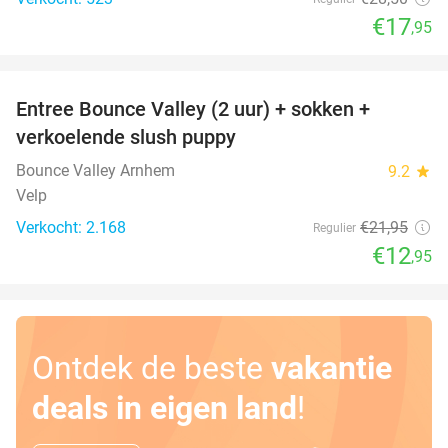
€17
,95
favorite_border
Entree Bounce Valley (2 uur) + sokken +
41%
verkoelende slush puppy
Bounce Valley Arnhem
9.2
star
Velp
Verkocht: 2.168
€21
,95
Regulier
€12
,95
Ontdek de beste
vakantie
deals in eigen land
!