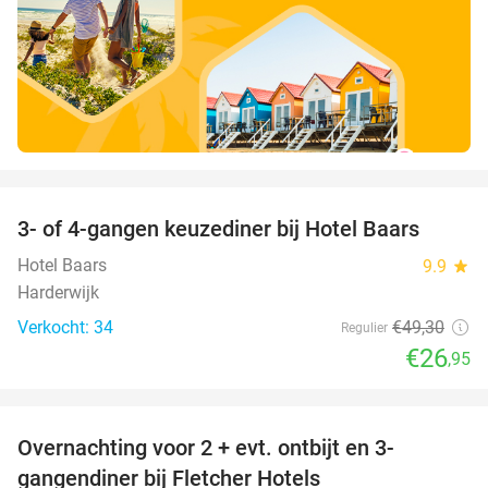
favorite_border
3- of 4-gangen keuzediner bij Hotel Baars
45%
Hotel Baars
9.9
star
Harderwijk
Verkocht: 34
€49
,30
Regulier
€26
,95
favorite_border
Overnachting voor 2 + evt. ontbijt en 3-
gangendiner bij Fletcher Hotels