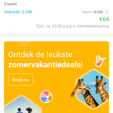
Elspeet
Verkocht: 3.248
€130
Regulier
€64
Excl. ca. €2,50 p.p.p.n. toeristenbelasting
Ontdek de leukste
zomervakantiedeals
!
Bekijk nu