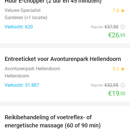
Huur E-chopper (2 uur en 45 minuten)
28%
Veluwe Specialist
7.8
star
Garderen (+1 locatie)
Verkocht: 620
€37
,50
Regulier
€26
,95
favorite_border
Entreeticket voor Avonturenpark Hellendoorn
41%
Avonturenpark Hellendoorn
9.2
star
Hellendoorn
Verkocht: 31.887
€32
,95
Regulier
€19
,50
favorite_border
Reikibehandeling of voetreflex- of
63%
SOLD
energetische massage (60 of 90 min)
OUT