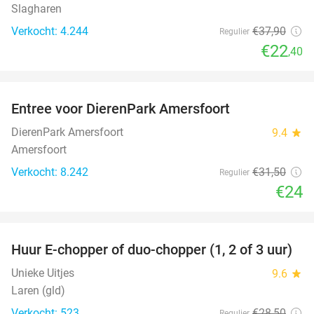
Slagharen
Verkocht: 4.244
€37
,90
Regulier
€22
,40
favorite_border
Entree voor DierenPark Amersfoort
24%
DierenPark Amersfoort
9.4
star
Amersfoort
Verkocht: 8.242
€31
,50
Regulier
€24
favorite_border
Huur E-chopper of duo-chopper (1, 2 of 3 uur)
37%
Unieke Uitjes
9.6
star
Laren (gld)
Verkocht: 523
€28
,50
Regulier