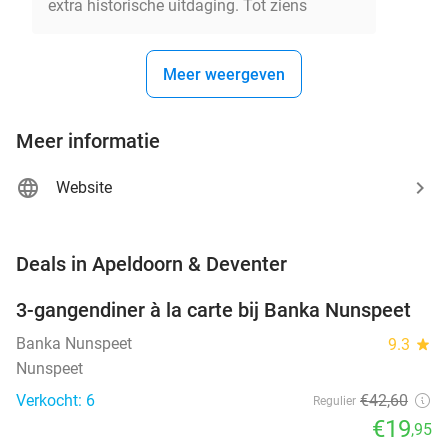
extra historische uitdaging. Tot ziens
Meer weergeven
Meer informatie
Website
favorite_border
Deals in Apeldoorn & Deventer
3-gangendiner à la carte bij Banka Nunspeet
53%
NEW
TODAY
Banka Nunspeet
9.3
star
Nunspeet
Verkocht: 6
€42
,60
Regulier
€19
,95