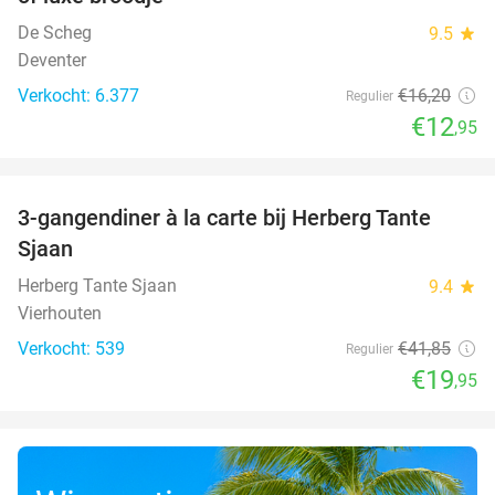
De Scheg
9.5
star
Deventer
Verkocht: 6.377
€16
,20
Regulier
€12
,95
favorite_border
3-gangendiner à la carte bij Herberg Tante
52%
Sjaan
Herberg Tante Sjaan
9.4
star
Vierhouten
Verkocht: 539
€41
,85
Regulier
€19
,95