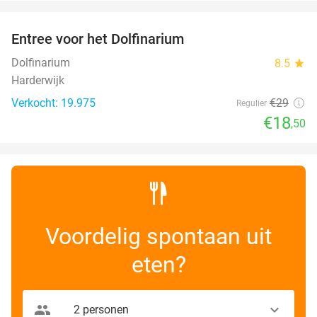
favorite_border
Entree voor het Dolfinarium
36%
Dolfinarium
8.5
star
Harderwijk
Verkocht: 19.975
€29
Regulier
€18
,50
Voordelig spontaan uit
eten?