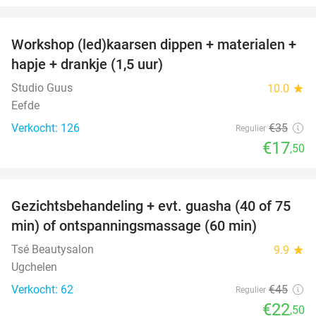
favorite_border
Workshop (led)kaarsen dippen + materialen +
50%
hapje + drankje (1,5 uur)
Studio Guus
10.0
star
Eefde
Verkocht: 126
€35
Regulier
€17
,50
favorite_border
Gezichtsbehandeling + evt. guasha (40 of 75
50%
min) of ontspanningsmassage (60 min)
Tsé Beautysalon
9.9
star
Ugchelen
Verkocht: 62
€45
Regulier
€22
,50