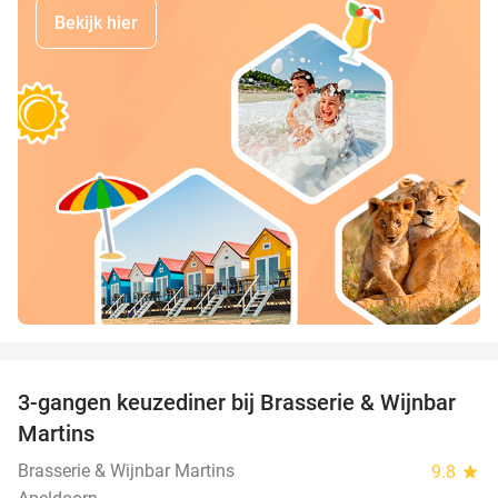
Bekijk hier
favorite_border
3-gangen keuzediner bij Brasserie & Wijnbar
35%
Martins
Brasserie & Wijnbar Martins
9.8
star