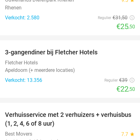
9.5
Rhenen
Verkocht: 2.580
€31
,50
Regulier
€25
,50
favorite_border
3-gangendiner bij Fletcher Hotels
42%
Fletcher Hotels
Apeldoorn (+ meerdere locaties)
Verkocht: 13.356
€39
Regulier
€22
,50
favorite_border
Verhuisservice met 2 verhuizers + verhuisbus
80%
(1, 2, 4, 6 of 8 uur)
Best Movers
7.7
star