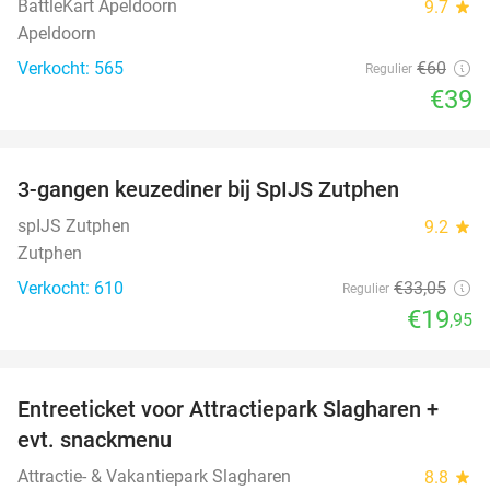
BattleKart Apeldoorn
9.7
star
Apeldoorn
Verkocht: 565
€60
Regulier
€39
favorite_border
3-gangen keuzediner bij SpIJS Zutphen
40%
spIJS Zutphen
9.2
star
Zutphen
Verkocht: 610
€33
,05
Regulier
€19
,95
favorite_border
Entreeticket voor Attractiepark Slagharen +
41%
evt. snackmenu
Attractie- & Vakantiepark Slagharen
8.8
star