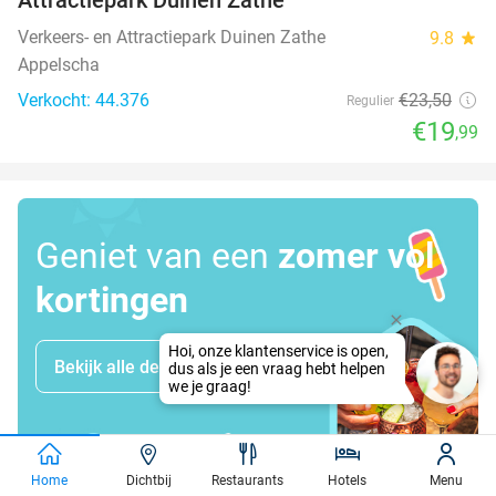
Verkeers- en Attractiepark Duinen Zathe
9.8
star
Appelscha
Verkocht: 44.376
€23
,50
Regulier
€19
,99
Geniet van een
zomer vol
kortingen
Bekijk alle deals
Home
Dichtbij
Restaurants
Hotels
Menu