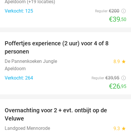
Apeldoorn (+19 locaties)
Verkocht: 125
€200
Regulier
€39
,50
favorite_border
Poffertjes experience (2 uur) voor 4 of 8
33%
personen
De Pannenkoeken Jungle
8.9
star
Apeldoorn
Verkocht: 264
€39
,95
Regulier
€26
,95
favorite_border
Overnachting voor 2 + evt. ontbijt op de
51%
Veluwe
Landgoed Mennorode
9.3
star