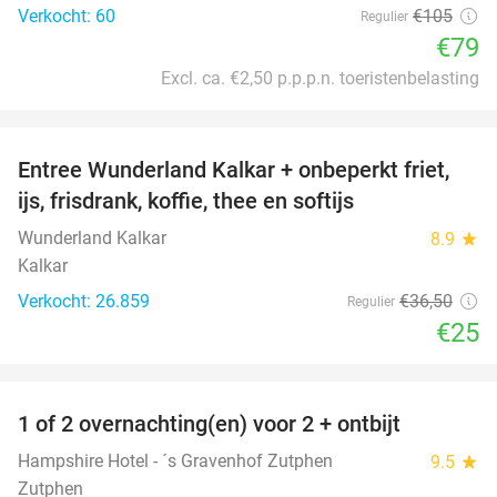
Verkocht: 60
€105
Regulier
€79
Excl. ca. €2,50 p.p.p.n. toeristenbelasting
favorite_border
Entree Wunderland Kalkar + onbeperkt friet,
32%
ijs, frisdrank, koffie, thee en softijs
Wunderland Kalkar
8.9
star
Kalkar
Verkocht: 26.859
€36
,50
Regulier
€25
favorite_border
1 of 2 overnachting(en) voor 2 + ontbijt
31%
Hampshire Hotel - ´s Gravenhof Zutphen
9.5
star
Zutphen