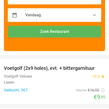
Zoek Restaurant
favorite_border
Voetgolf (2x9 holes), evt. + bittergarnituur
40%
Voetgolf Veluwe
10.0
star
Lieren
Verkocht: 367
€16
,50
Regulier
€9
,95
favorite_border