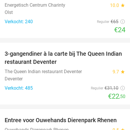
Energetisch Centrum Charinty
10.0
star
Olst
Verkocht: 240
€65
Regulier
€24
favorite_border
3-gangendiner à la carte bij The Queen Indian
28%
restaurant Deventer
The Queen Indian restaurant Deventer
9.7
star
Deventer
Verkocht: 485
€31
,10
Regulier
€22
,50
favorite_border
Entree voor Ouwehands Dierenpark Rhenen
19%
Ouwehands Dierenpark Rhenen
star