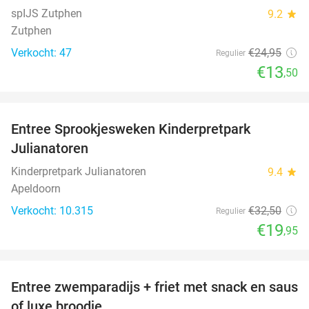
spIJS Zutphen
9.2
star
Zutphen
Verkocht: 47
€24
,95
Regulier
€13
,50
favorite_border
Entree Sprookjesweken Kinderpretpark
39%
Julianatoren
Kinderpretpark Julianatoren
9.4
star
Apeldoorn
Verkocht: 10.315
€32
,50
Regulier
€19
,95
favorite_border
Entree zwemparadijs + friet met snack en saus
20%
of luxe broodje