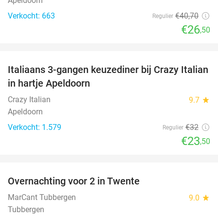
Apeldoorn
Verkocht: 663
€40
,70
Regulier
€26
,50
favorite_border
Italiaans 3-gangen keuzediner bij Crazy Italian
27%
in hartje Apeldoorn
Crazy Italian
9.7
star
Apeldoorn
Verkocht: 1.579
€32
Regulier
€23
,50
favorite_border
Overnachting voor 2 in Twente
25%
MarCant Tubbergen
9.0
star
Tubbergen