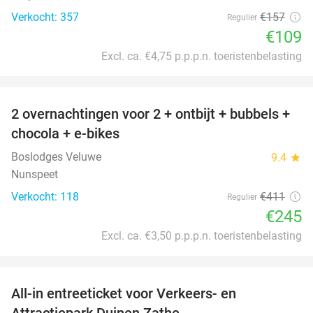
Verkocht: 357
€157
Regulier
€109
Excl. ca. €4,75 p.p.p.n. toeristenbelasting
favorite_border
2 overnachtingen voor 2 + ontbijt + bubbels +
40%
chocola + e-bikes
Boslodges Veluwe
9.4
star
Nunspeet
Verkocht: 118
€411
Regulier
€245
Excl. ca. €3,50 p.p.p.n. toeristenbelasting
favorite_border
All-in entreeticket voor Verkeers- en
15%
Attractiepark Duinen Zathe