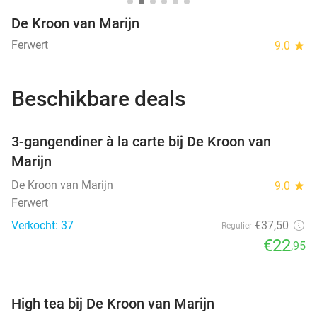
De Kroon van Marijn
Ferwert
9.0
star
Beschikbare deals
favorite_border
3-gangendiner à la carte bij De Kroon van
Marijn
De Kroon van Marijn
9.0
star
Ferwert
Verkocht: 37
€37
,50
Regulier
€22
,95
favorite_border
High tea bij De Kroon van Marijn