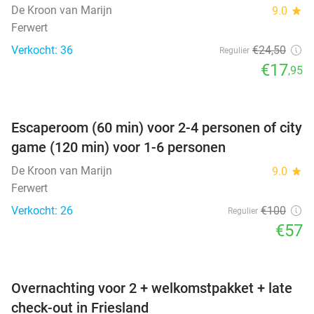
De Kroon van Marijn
9.0
star
Ferwert
Verkocht: 36
€24
,50
Regulier
€17
,95
favorite_border
Escaperoom (60 min) voor 2-4 personen of city
game (120 min) voor 1-6 personen
De Kroon van Marijn
9.0
star
Ferwert
Verkocht: 26
€100
Regulier
€57
favorite_border
Overnachting voor 2 + welkomstpakket + late
check-out in Friesland