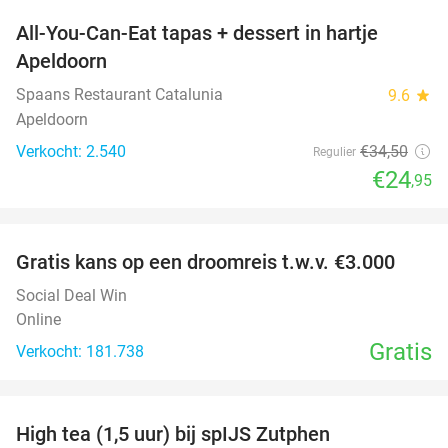
All-You-Can-Eat tapas + dessert in hartje
28%
Apeldoorn
Spaans Restaurant Catalunia
9.6
star
Apeldoorn
Verkocht: 2.540
€34
,50
Regulier
€24
,95
favorite_border
Gratis kans op een droomreis t.w.v. €3.000
Social Deal Win
Online
Gratis
Verkocht: 181.738
favorite_border
High tea (1,5 uur) bij spIJS Zutphen
46%