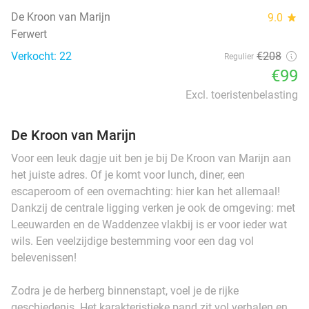
De Kroon van Marijn
9.0
star
Ferwert
Verkocht: 22
€208
Regulier
€99
Excl. toeristenbelasting
De Kroon van Marijn
Voor een leuk dagje uit ben je bij De Kroon van Marijn aan
het juiste adres. Of je komt voor lunch, diner, een
escaperoom of een overnachting: hier kan het allemaal!
Dankzij de centrale ligging verken je ook de omgeving: met
Leeuwarden en de Waddenzee vlakbij is er voor ieder wat
wils. Een veelzijdige bestemming voor een dag vol
belevenissen!
Zodra je de herberg binnenstapt, voel je de rijke
geschiedenis. Het karakteristieke pand zit vol verhalen en