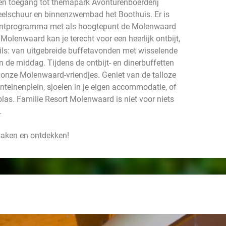
gen toegang tot themapark Avonturenboerderij
elschuur en binnenzwembad het Boothuis. Er is
nmentprogramma met als hoogtepunt de Molenwaard
Molenwaard kan je terecht voor een heerlijk ontbijt,
 wils: van uitgebreide buffetavonden met wisselende
n de middag. Tijdens de ontbijt- en dinerbuffetten
n onze Molenwaard-vriendjes. Geniet van de talloze
onteinenplein, sjoelen in je eigen accommodatie, of
as. Familie Resort Molenwaard is niet voor niets
.
 maken en ontdekken!