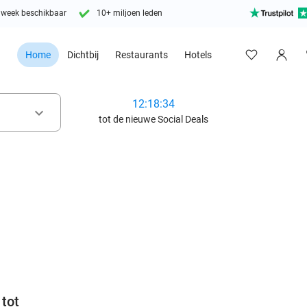
 week beschikbaar
10+ miljoen leden
Home
Dichtbij
Restaurants
Hotels
12:18:32
keyboard_arrow_down
tot de nieuwe Social Deals
favorite_border
tot