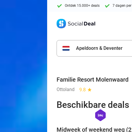
Ontdek 15.000+ deals
7 dagen per
Apeldoorn & Deventer
Familie Resort Molenwaard
Ottoland
9.8
star
Beschikbare deals
hexagon
hotel
Midweek of weekend weg (2 