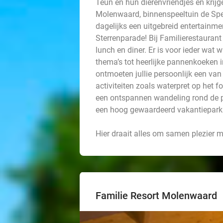
Teun en hun dierenvriendjes en krij
Molenwaard, binnenspeeltuin de Spe
dagelijks een uitgebreid entertai
Sterrenparade! Bij Familierestaurant 
lunch en diner. Er is voor ieder wat
thema’s tot heerlijke pannenkoeken i
ontmoeten jullie persoonlijk een va
activiteiten zoals waterpret op het f
een ontspannen wandeling rond de pl
een hoog gewaardeerd vakantiepark
Hier draait alles om samen plezier
Familie Resort Molenwaard