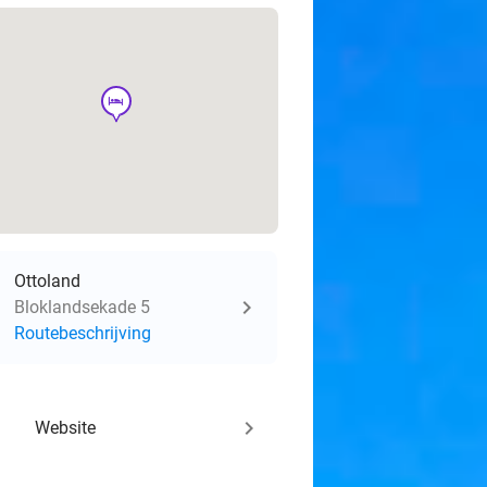
hotel
Ottoland
Bloklandsekade 5
Routebeschrijving
keyboard_arrow_right
Website