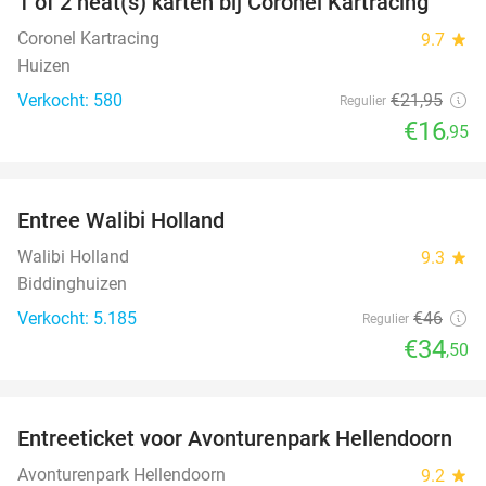
1 of 2 heat(s) karten bij Coronel Kartracing
23%
Coronel Kartracing
9.7
star
Huizen
Verkocht: 580
€21
,95
Regulier
€16
,95
favorite_border
Entree Walibi Holland
25%
Walibi Holland
9.3
star
Biddinghuizen
Verkocht: 5.185
€46
Regulier
€34
,50
favorite_border
Entreeticket voor Avonturenpark Hellendoorn
41%
Avonturenpark Hellendoorn
9.2
star