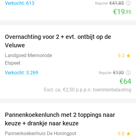
Verkocht: 613
€41
,85
Regulier
€19
,95
favorite_border
Overnachting voor 2 + evt. ontbijt op de
51%
Veluwe
Landgoed Mennorode
9.3
star
Elspeet
Verkocht: 3.269
€130
Regulier
€64
Excl. ca. €2,50 p.p.p.n. toeristenbelasting
favorite_border
Pannenkoekenlunch met 2 toppings naar
38%
keuze + drankje naar keuze
Pannenkoekenhuis De Honingpot
9.8
star