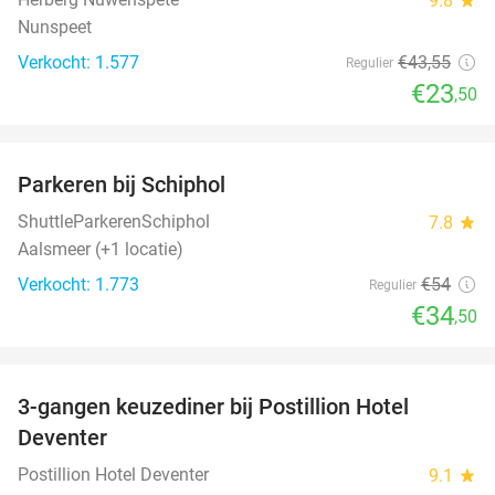
9.8
Nunspeet
Verkocht: 1.577
€43
,55
Regulier
€23
,50
favorite_border
Parkeren bij Schiphol
36%
ShuttleParkerenSchiphol
7.8
star
Aalsmeer (+1 locatie)
Verkocht: 1.773
€54
Regulier
€34
,50
favorite_border
3-gangen keuzediner bij Postillion Hotel
48%
Deventer
Postillion Hotel Deventer
9.1
star