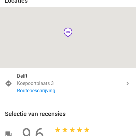
Locaties
hotel
Delft
Koepoortplaats 3
Routebeschrijving
Selectie van recensies
9,6