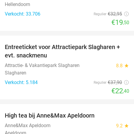
Hellendoorn
Verkocht: 33.706
€32
,95
Regulier
€19
,50
favorite_border
Entreeticket voor Attractiepark Slagharen +
41%
evt. snackmenu
Attractie- & Vakantiepark Slagharen
8.8
star
Slagharen
Verkocht: 5.184
€37
,90
Regulier
€22
,40
favorite_border
High tea bij Anne&Max Apeldoorn
29%
Anne&Max Apeldoorn
9.2
star
Apeldoorn