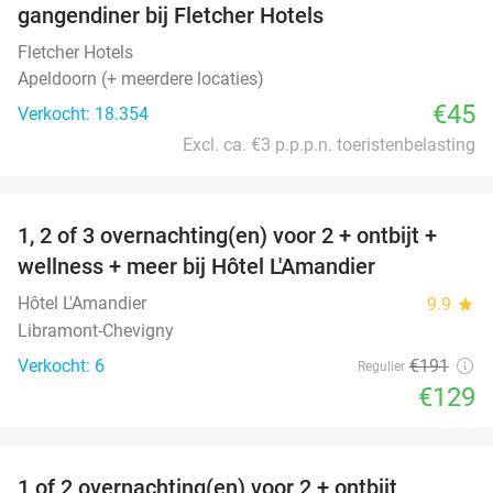
gangendiner bij Fletcher Hotels
Fletcher Hotels
Apeldoorn (+ meerdere locaties)
€45
Verkocht: 18.354
Excl. ca. €3 p.p.p.n. toeristenbelasting
favorite_border
1, 2 of 3 overnachting(en) voor 2 + ontbijt +
32%
NEW
wellness + meer bij Hôtel L'Amandier
TODAY
Hôtel L'Amandier
9.9
star
Libramont-Chevigny
Verkocht: 6
€191
Regulier
€129
favorite_border
1 of 2 overnachting(en) voor 2 + ontbijt