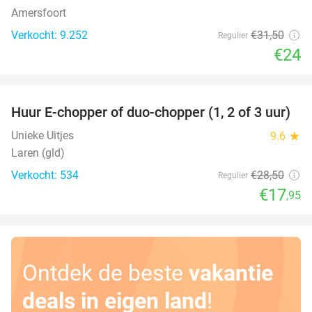
Amersfoort
Verkocht: 9.252
€31
,50
Regulier
€24
favorite_border
Huur E-chopper of duo-chopper (1, 2 of 3 uur)
37%
Unieke Uitjes
9.6
star
Laren (gld)
Verkocht: 534
€28
,50
Regulier
€17
,95
Ontdek de beste
vakantie
deals in eigen land
!