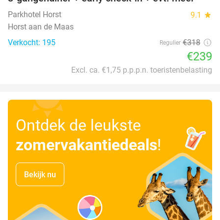
Parkhotel Horst
9.1
star
Horst aan de Maas
Verkocht: 195
€318
Regulier
€239
Excl. ca. €1,75 p.p.p.n. toeristenbelasting
Ontdek de leukste
zomervakantiedeals
!
Bekijk nu