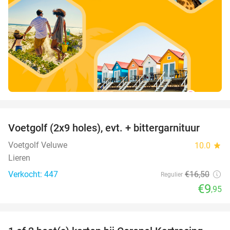
favorite_border
Voetgolf (2x9 holes), evt. + bittergarnituur
40%
Voetgolf Veluwe
10.0
star
Lieren
Verkocht: 447
€16
,50
Regulier
€9
,95
favorite_border