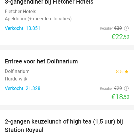
3-gangendiner bij Fletcher Hotels
42%
Fletcher Hotels
Apeldoorn (+ meerdere locaties)
Verkocht: 13.851
€39
Regulier
€22
,50
favorite_border
Entree voor het Dolfinarium
36%
Dolfinarium
8.5
star
Harderwijk
Verkocht: 21.328
€29
Regulier
€18
,50
favorite_border
2-gangen keuzelunch of high tea (1,5 uur) bij
44%
Station Royaal