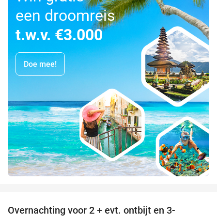
een droomreis
t.w.v. €3.000
Doe mee!
favorite_border
Overnachting voor 2 + evt. ontbijt en 3-