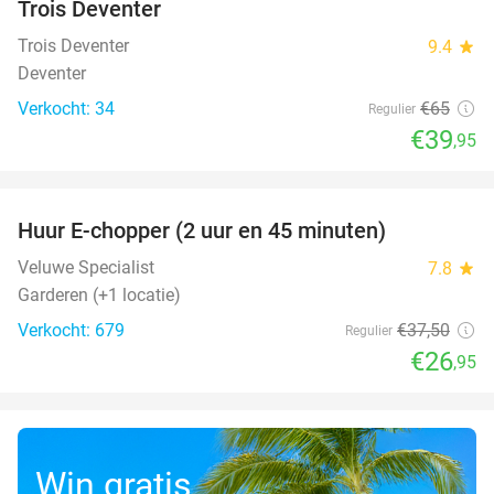
Trois Deventer
Trois Deventer
9.4
star
Deventer
Verkocht: 34
€65
Regulier
€39
,95
favorite_border
Huur E-chopper (2 uur en 45 minuten)
28%
Veluwe Specialist
7.8
star
Garderen (+1 locatie)
Verkocht: 679
€37
,50
Regulier
€26
,95
Win gratis