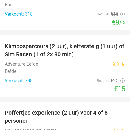
Epe
Verkocht: 318
€16
Regulier
€9
,95
favorite_border
Klimbosparcours (2 uur), klettersteig (1 uur) of
40%
Sim Racen (1 of 2x 30 min)
Adventure Eefde
9.3
star
Eefde
Verkocht: 798
€25
Regulier
€15
favorite_border
Poffertjes experience (2 uur) voor 4 of 8
33%
personen