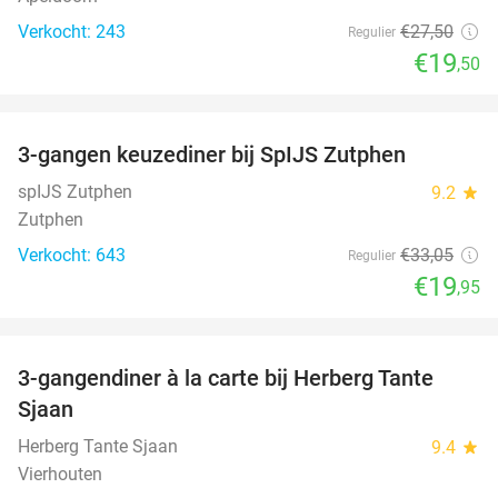
Verkocht: 243
€27
,50
Regulier
€19
,50
favorite_border
3-gangen keuzediner bij SpIJS Zutphen
40%
spIJS Zutphen
9.2
star
Zutphen
Verkocht: 643
€33
,05
Regulier
€19
,95
favorite_border
3-gangendiner à la carte bij Herberg Tante
52%
Sjaan
Herberg Tante Sjaan
9.4
star
Vierhouten