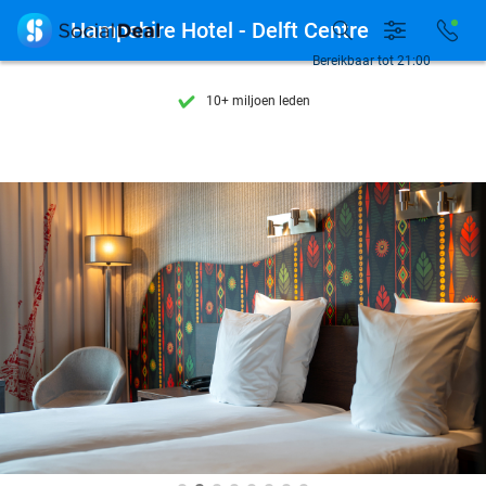
Ontdek 15.000+ deals

Hampshire Hotel - Delft Centre
7 dagen per week beschikbaar
Bereikbaar tot 21:00
10+ miljoen leden
9,4
op basis van
206.274 reviews
Ontdek 15.000+ deals
7 dagen per week beschikbaar
10+ miljoen leden