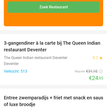
Zoek Restaurant
favorite_border
3-gangendiner à la carte bij The Queen Indian
20%
restaurant Deventer
The Queen Indian restaurant Deventer
9.7
star
Deventer
Verkocht: 513
€31
,10
Regulier
€24
,95
favorite_border
Entree zwemparadijs + friet met snack en saus
20%
of luxe broodje