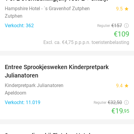
31%
Hampshire Hotel - ´s Gravenhof Zutphen
9.5
star
Zutphen
Verkocht: 362
€157
Regulier
€109
Excl. ca. €4,75 p.p.p.n. toeristenbelasting
favorite_border
Entree Sprookjesweken Kinderpretpark
39%
Julianatoren
Kinderpretpark Julianatoren
9.4
star
Apeldoorn
Verkocht: 11.019
€32
,50
Regulier
€19
,95
favorite_border