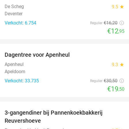
De Scheg
9.5
star
Deventer
Verkocht: 6.754
€16
,20
Regulier
€12
,95
favorite_border
Dagentree voor Apenheul
36%
Apenheul
9.3
star
Apeldoorn
Verkocht: 33.735
€30
,50
Regulier
€19
,50
favorite_border
3-gangendiner bij Pannenkoekbakkerij
47%
Reuvershoeve