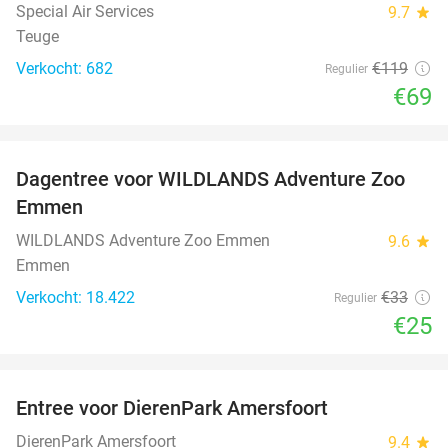
Special Air Services
9.7
star
Teuge
Verkocht: 682
€119
Regulier
€69
favorite_border
Dagentree voor WILDLANDS Adventure Zoo
24%
Emmen
WILDLANDS Adventure Zoo Emmen
9.6
star
Emmen
Verkocht: 18.422
€33
Regulier
€25
favorite_border
Entree voor DierenPark Amersfoort
24%
DierenPark Amersfoort
9.4
star