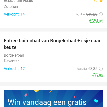
Restaurant No.60
9.7
star
Zutphen
Verkocht: 141
€49
,20
Regulier
€29
,95
favorite_border
Entree buitenbad van Borgelerbad + ijsje naar
21%
NEW
keuze
TODAY
Borgelerbad
Deventer
Verkocht: 12
€8
,85
Regulier
€6
,95
Win vandaag een gratis