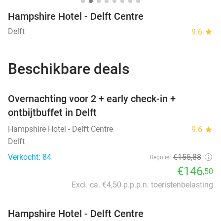
Hampshire Hotel - Delft Centre
Delft
9.6
star
Beschikbare deals
favorite_border
Overnachting voor 2 + early check-in +
ontbijtbuffet in Delft
Hampshire Hotel - Delft Centre
9.6
star
Delft
Verkocht: 84
€155
,88
Regulier
€146
,50
Excl. ca. €4,50 p.p.p.n. toeristenbelasting
Hampshire Hotel - Delft Centre