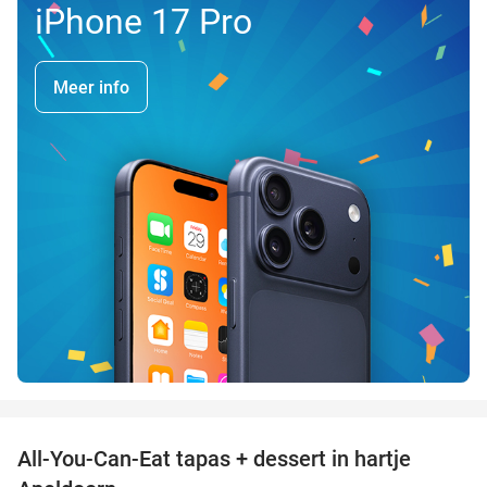
iPhone 17 Pro
Meer info
favorite_border
All-You-Can-Eat tapas + dessert in hartje
28%