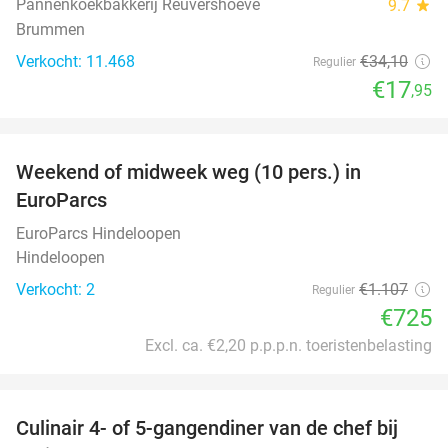
Pannenkoekbakkerij Reuvershoeve
9.7
star
Brummen
Verkocht: 11.468
€34
,10
Regulier
€17
,95
favorite_border
Weekend of midweek weg (10 pers.) in
35%
EuroParcs
EuroParcs Hindeloopen
Hindeloopen
Verkocht: 2
€1.107
Regulier
€725
Excl. ca. €2,20 p.p.p.n. toeristenbelasting
favorite_border
Culinair 4- of 5-gangendiner van de chef bij
39%