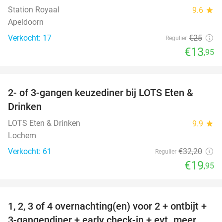
Station Royaal
9.6
star
Apeldoorn
Verkocht: 17
€25
Regulier
€13
,95
favorite_border
2- of 3-gangen keuzediner bij LOTS Eten &
38%
Drinken
LOTS Eten & Drinken
9.9
star
Lochem
Verkocht: 61
€32
,20
Regulier
€19
,95
favorite_border
1, 2, 3 of 4 overnachting(en) voor 2 + ontbijt +
25%
3-gangendiner + early check-in + evt. meer