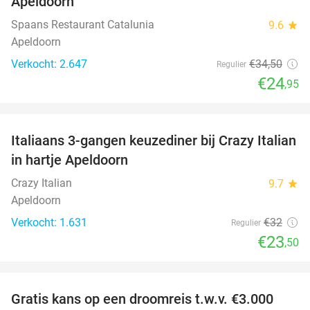
Apeldoorn
Spaans Restaurant Catalunia
9.6
star
Apeldoorn
Verkocht: 2.647
€34
,50
Regulier
€24
,95
favorite_border
Italiaans 3-gangen keuzediner bij Crazy Italian
27%
in hartje Apeldoorn
Crazy Italian
9.7
star
Apeldoorn
Verkocht: 1.631
€32
Regulier
€23
,50
favorite_border
Gratis kans op een droomreis t.w.v. €3.000