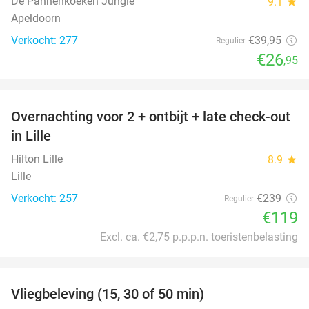
De Pannenkoeken Jungle
9.1
star
Apeldoorn
Verkocht: 277
€39
,95
Regulier
€26
,95
favorite_border
Overnachting voor 2 + ontbijt + late check-out
50%
in Lille
Hilton Lille
8.9
star
Lille
Verkocht: 257
€239
Regulier
€119
Excl. ca. €2,75 p.p.p.n. toeristenbelasting
favorite_border
Vliegbeleving (15, 30 of 50 min)
42%