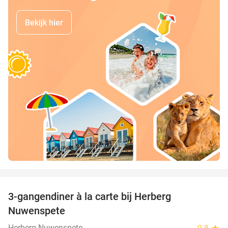
Bekijk hier
favorite_border
3-gangendiner à la carte bij Herberg
46%
Nuwenspete
Herberg Nuwenspete
star