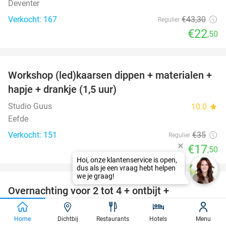
Deventer
Verkocht: 167
€43
,30
Regulier
€22
,50
favorite_border
Workshop (led)kaarsen dippen + materialen +
50%
hapje + drankje (1,5 uur)
Studio Guus
10.0
star
Eefde
Verkocht: 151
€35
Regulier
€17
,50
favorite_border
Overnachting voor 2 tot 4 + ontbijt +
35%
welkomstdrankje + evt. diner in Deventer
Home
Dichtbij
Restaurants
Hotels
Menu
Holiday Inn Express & Suites Deventer
9.1
star