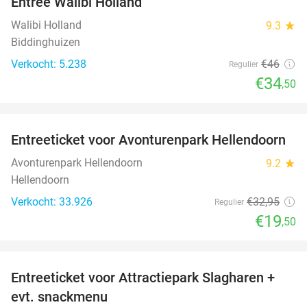
Entree Walibi Holland
25%
Walibi Holland
9.3
star
Biddinghuizen
Verkocht: 5.238
€46
Regulier
€34
,50
favorite_border
Entreeticket voor Avonturenpark Hellendoorn
41%
Avonturenpark Hellendoorn
9.2
star
Hellendoorn
Verkocht: 33.926
€32
,95
Regulier
€19
,50
favorite_border
Entreeticket voor Attractiepark Slagharen +
41%
evt. snackmenu