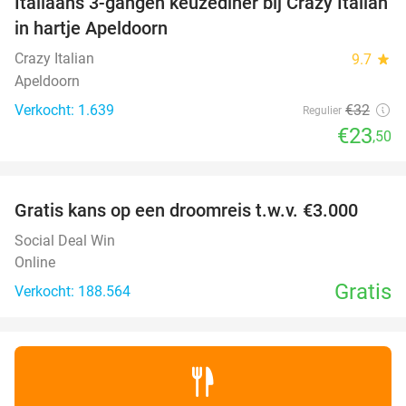
Italiaans 3-gangen keuzediner bij Crazy Italian
27%
in hartje Apeldoorn
Crazy Italian
9.7
star
Apeldoorn
Verkocht: 1.639
€32
Regulier
€23
,50
favorite_border
Gratis kans op een droomreis t.w.v. €3.000
Social Deal Win
Online
Gratis
Verkocht: 188.564