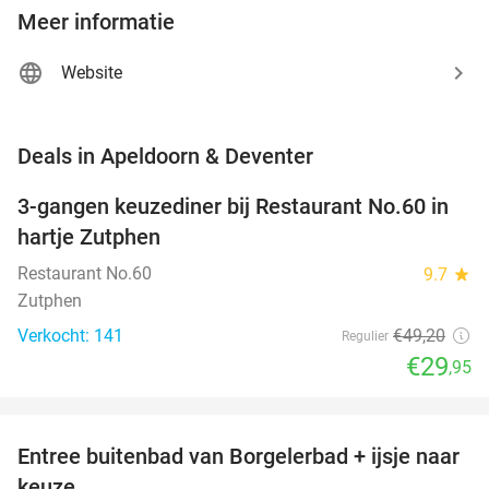
Meer informatie
Website
favorite_border
Deals in Apeldoorn & Deventer
3-gangen keuzediner bij Restaurant No.60 in
39%
hartje Zutphen
Restaurant No.60
9.7
star
Zutphen
Verkocht: 141
€49
,20
Regulier
€29
,95
favorite_border
Entree buitenbad van Borgelerbad + ijsje naar
21%
NEW
keuze
TODAY