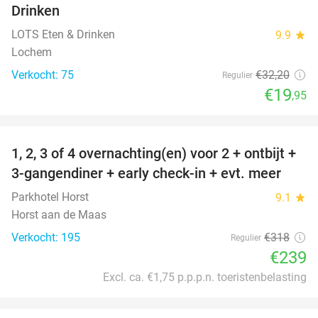
Drinken
LOTS Eten & Drinken
9.9
star
Lochem
Verkocht: 75
€32
,20
Regulier
€19
,95
favorite_border
1, 2, 3 of 4 overnachting(en) voor 2 + ontbijt +
25%
3-gangendiner + early check-in + evt. meer
Parkhotel Horst
9.1
star
Horst aan de Maas
Verkocht: 195
€318
Regulier
€239
Excl. ca. €1,75 p.p.p.n. toeristenbelasting