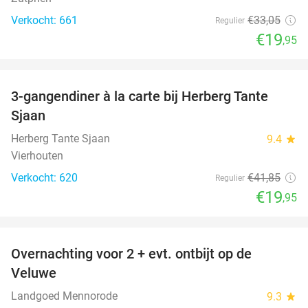
Verkocht: 661
€33
,05
Regulier
€19
,95
favorite_border
3-gangendiner à la carte bij Herberg Tante
52%
Sjaan
Herberg Tante Sjaan
9.4
star
Vierhouten
Verkocht: 620
€41
,85
Regulier
€19
,95
favorite_border
Overnachting voor 2 + evt. ontbijt op de
51%
Veluwe
Landgoed Mennorode
9.3
star