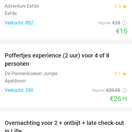
Adventure Eefde
9.3
star
Eefde
Verkocht: 802
€25
Regulier
€15
favorite_border
Poffertjes experience (2 uur) voor 4 of 8
33%
personen
De Pannenkoeken Jungle
9.1
star
Apeldoorn
Verkocht: 280
€39
,95
Regulier
€26
,95
favorite_border
Overnachting voor 2 + ontbijt + late check-out
50%
in Lille