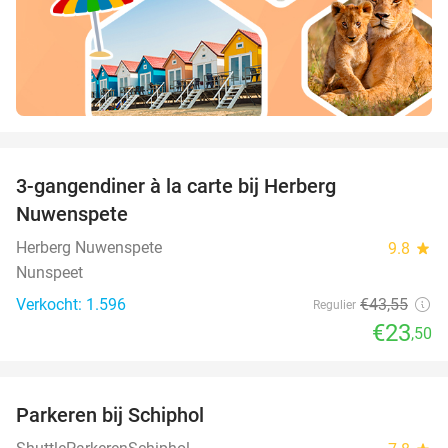
favorite_border
3-gangendiner à la carte bij Herberg
46%
Nuwenspete
Herberg Nuwenspete
9.8
star
Nunspeet
Verkocht: 1.596
€43
,55
Regulier
€23
,50
favorite_border
Parkeren bij Schiphol
36%