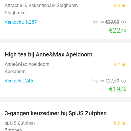
Attractie- & Vakantiepark Slagharen
8.8
star
Slagharen
Verkocht: 5.287
€37
,90
Regulier
€22
,40
favorite_border
High tea bij Anne&Max Apeldoorn
29%
Anne&Max Apeldoorn
9.2
star
Apeldoorn
Verkocht: 245
€27
,50
Regulier
€19
,50
favorite_border
3-gangen keuzediner bij SpIJS Zutphen
40%
spIJS Zutphen
9.2
star
Zutphen