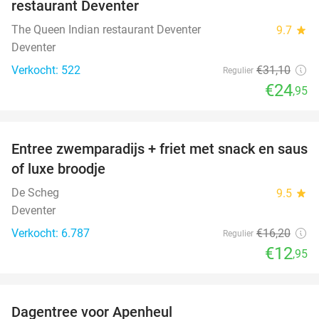
restaurant Deventer
The Queen Indian restaurant Deventer
9.7
star
Deventer
Verkocht: 522
€31
,10
Regulier
€24
,95
favorite_border
Entree zwemparadijs + friet met snack en saus
20%
of luxe broodje
De Scheg
9.5
star
Deventer
Verkocht: 6.787
€16
,20
Regulier
€12
,95
favorite_border
Dagentree voor Apenheul
36%