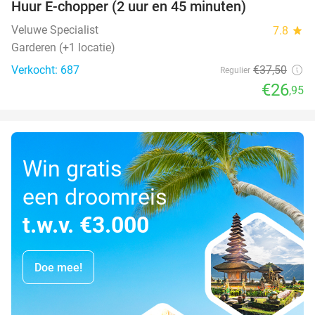
Huur E-chopper (2 uur en 45 minuten)
28%
Veluwe Specialist
7.8
star
Garderen (+1 locatie)
Verkocht: 687
€37
,50
Regulier
€26
,95
Win gratis
een droomreis
t.w.v. €3.000
Doe mee!