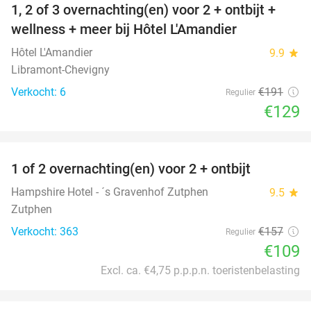
1, 2 of 3 overnachting(en) voor 2 + ontbijt +
32%
NEW
wellness + meer bij Hôtel L'Amandier
TODAY
Hôtel L'Amandier
9.9
star
Libramont-Chevigny
Verkocht: 6
€191
Regulier
€129
favorite_border
1 of 2 overnachting(en) voor 2 + ontbijt
31%
Hampshire Hotel - ´s Gravenhof Zutphen
9.5
star
Zutphen
Verkocht: 363
€157
Regulier
€109
Excl. ca. €4,75 p.p.p.n. toeristenbelasting
favorite_border