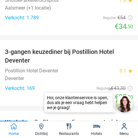
ShuttleParkerenSchiphol
7.8
star
Aalsmeer (+1 locatie)
Verkocht: 1.789
€54
Regulier
€34
,50
favorite_border
3-gangen keuzediner bij Postillion Hotel
48%
Deventer
Postillion Hotel Deventer
9.1
star
Deventer
Verkocht: 169
€43
,30
Regulier
€22
,50
favorite_border
Workshop (led)kaarsen dippen + materialen +
50%
hapje + drankje (1,5 uur)
Home
Dichtbij
Restaurants
Hotels
Menu