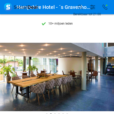
Ontdek 15.000+ deals

Hampshire Hotel - ´s Gravenhof Zutphen
7 dagen per week beschikbaar
Bereikbaar tot 21:00
10+ miljoen leden
9,4
op basis van
206.330 reviews
Ontdek 15.000+ deals
7 dagen per week beschikbaar
10+ miljoen leden