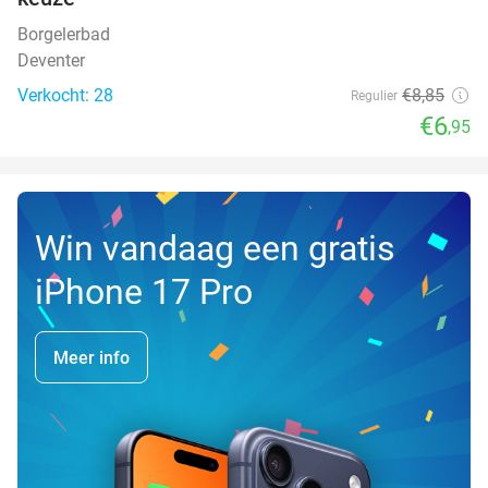
Borgelerbad
Deventer
Verkocht: 28
€8
,85
Regulier
€6
,95
Win vandaag een gratis
iPhone 17 Pro
Meer info