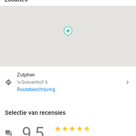
events
Zutphen
's-Gravenhof 6
Routebeschrijving
Selectie van recensies
9,5