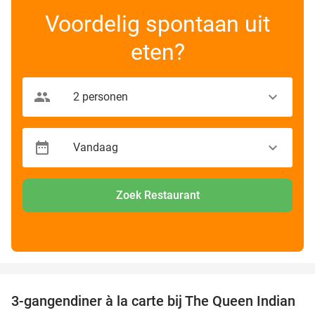
Voordelig spontaan uit
eten?
Zoek Restaurant
favorite_border
3-gangendiner à la carte bij The Queen Indian
20%