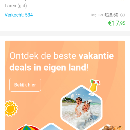
Laren (gld)
Verkocht: 534
€28
,50
Regulier
€17
,95
Ontdek de beste
vakantie
deals in eigen land
!
Bekijk hier