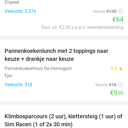
Elspeet
Verkocht: 3.276
€130
Regulier
€64
Excl. ca. €2,50 p.p.p.n. toeristenbelasting
favorite_border
Pannenkoekenlunch met 2 toppings naar
38%
keuze + drankje naar keuze
Pannenkoekenhuis De Honingpot
9.8
star
Epe
Verkocht: 318
€16
Regulier
€9
,95
favorite_border
Klimbosparcours (2 uur), klettersteig (1 uur) of
40%
Sim Racen (1 of 2x 30 min)