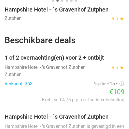
Hampshire Hotel - ´s Gravenhof Zutphen
Zutphen
9.5
star
Beschikbare deals
favorite_border
1 of 2 overnachting(en) voor 2 + ontbijt
Hampshire Hotel - 's Gravenhof Zutphen
9.5
star
Zutphen
Verkocht: 363
€157
Regulier
€109
Excl. ca. €4,75 p.p.p.n. toeristenbelasting
Hampshire Hotel - ´s Gravenhof Zutphen
Hampshire Hotel - 's Gravenhof Zutphen is gevestigd in een