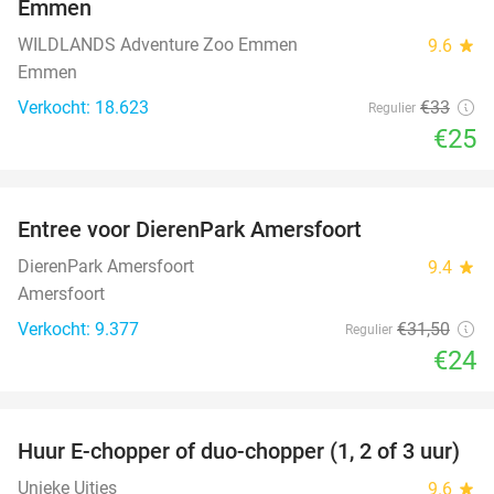
Emmen
WILDLANDS Adventure Zoo Emmen
9.6
star
Emmen
Verkocht: 18.623
€33
Regulier
€25
favorite_border
Entree voor DierenPark Amersfoort
24%
DierenPark Amersfoort
9.4
star
Amersfoort
Verkocht: 9.377
€31
,50
Regulier
€24
favorite_border
Huur E-chopper of duo-chopper (1, 2 of 3 uur)
37%
Unieke Uitjes
9.6
star