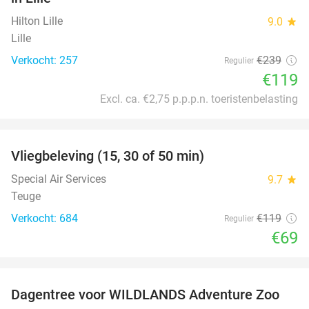
Hilton Lille
9.0
star
Lille
Verkocht: 257
€239
Regulier
€119
Excl. ca. €2,75 p.p.p.n. toeristenbelasting
favorite_border
Vliegbeleving (15, 30 of 50 min)
42%
Special Air Services
9.7
star
Teuge
Verkocht: 684
€119
Regulier
€69
favorite_border
Dagentree voor WILDLANDS Adventure Zoo
24%