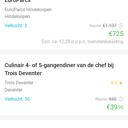
EuroParcs Hindeloopen
Hindeloopen
Verkocht: 2
€1.107
Regulier
€725
Excl. ca. €2,20 p.p.p.n. toeristenbelasting
favorite_border
Culinair 4- of 5-gangendiner van de chef bij
39%
Trois Deventer
Trois Deventer
9.4
star
Deventer
Verkocht: 36
€65
Regulier
€39
,95
favorite_border