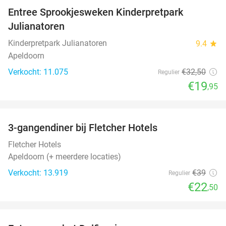
Entree Sprookjesweken Kinderpretpark
39%
Julianatoren
Kinderpretpark Julianatoren
9.4
star
Apeldoorn
Verkocht: 11.075
€32
,50
Regulier
€19
,95
favorite_border
3-gangendiner bij Fletcher Hotels
42%
Fletcher Hotels
Apeldoorn (+ meerdere locaties)
Verkocht: 13.919
€39
Regulier
€22
,50
favorite_border