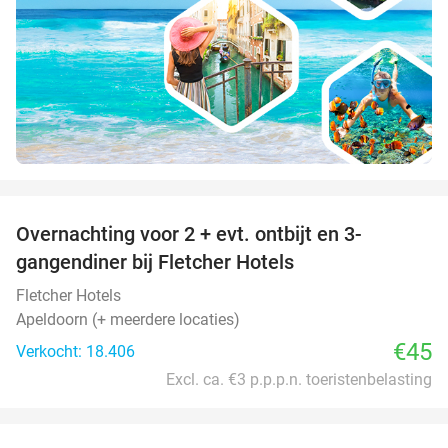
favorite_border
Overnachting voor 2 + evt. ontbijt en 3-
gangendiner bij Fletcher Hotels
Fletcher Hotels
Apeldoorn (+ meerdere locaties)
€45
Verkocht: 18.406
Excl. ca. €3 p.p.p.n. toeristenbelasting
favorite_border