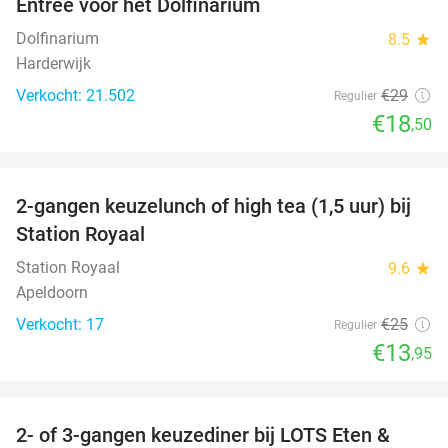
Entree voor het Dolfinarium
36%
Dolfinarium
8.5
star
Harderwijk
Verkocht: 21.502
€29
Regulier
€18
,50
favorite_border
2-gangen keuzelunch of high tea (1,5 uur) bij
44%
Station Royaal
Station Royaal
9.6
star
Apeldoorn
Verkocht: 17
€25
Regulier
€13
,95
favorite_border
2- of 3-gangen keuzediner bij LOTS Eten &
38%