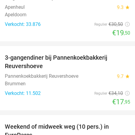
Apenheul
9.3
star
Apeldoorn
Verkocht: 33.876
€30
,50
Regulier
€19
,50
favorite_border
3-gangendiner bij Pannenkoekbakkerij
47%
Reuvershoeve
Pannenkoekbakkerij Reuvershoeve
9.7
star
Brummen
Verkocht: 11.502
€34
,10
Regulier
€17
,95
favorite_border
Weekend of midweek weg (10 pers.) in
35%
EuroParcs