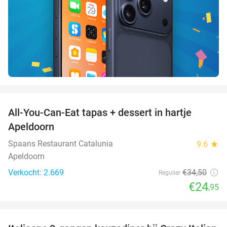
favorite_border
All-You-Can-Eat tapas + dessert in hartje
28%
Apeldoorn
Spaans Restaurant Catalunia
9.6
star
Apeldoorn
Verkocht: 2.669
€34
,50
Regulier
€24
,95
favorite_border