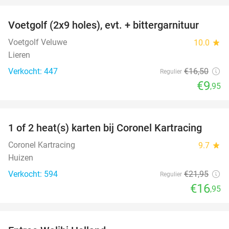
Voetgolf (2x9 holes), evt. + bittergarnituur
40%
Voetgolf Veluwe
10.0
star
Lieren
Verkocht: 447
€16
,50
Regulier
€9
,95
favorite_border
1 of 2 heat(s) karten bij Coronel Kartracing
23%
Coronel Kartracing
9.7
star
Huizen
Verkocht: 594
€21
,95
Regulier
€16
,95
favorite_border