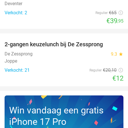
Deventer
Verkocht: 2
€65
Regulier
€39
,95
favorite_border
2-gangen keuzelunch bij De Zessprong
40%
NEW
TODAY
De Zessprong
9.3
star
Joppe
Verkocht: 21
€20
,10
Regulier
€12
Win vandaag een gratis
iPhone 17 Pro