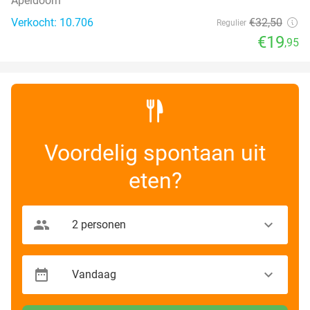
Apeldoorn
Verkocht: 10.706
€32
,50
Regulier
€19
,95
Voordelig spontaan uit
eten?