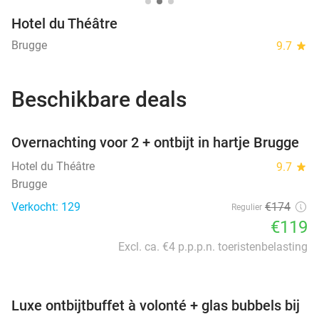
Hotel du Théâtre
Brugge
9.7
star
Beschikbare deals
favorite_border
Overnachting voor 2 + ontbijt in hartje Brugge
Hotel du Théâtre
9.7
star
Brugge
Verkocht: 129
€174
Regulier
€119
Excl. ca. €4 p.p.p.n. toeristenbelasting
favorite_border
Luxe ontbijtbuffet à volonté + glas bubbels bij