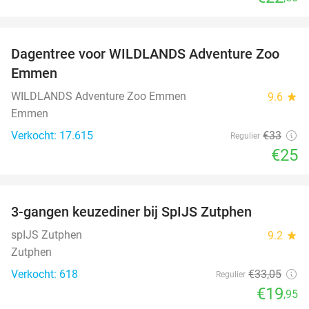
favorite_border
Dagentree voor WILDLANDS Adventure Zoo
24%
Emmen
WILDLANDS Adventure Zoo Emmen
9.6
star
Emmen
Verkocht: 17.615
€33
Regulier
€25
favorite_border
3-gangen keuzediner bij SpIJS Zutphen
40%
spIJS Zutphen
9.2
star
Zutphen
Verkocht: 618
€33
,05
Regulier
€19
,95