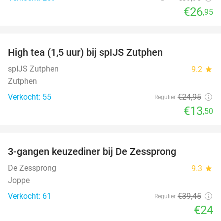
€26
,95
favorite_border
High tea (1,5 uur) bij spIJS Zutphen
46%
spIJS Zutphen
9.2
star
Zutphen
Verkocht: 55
€24
,95
Regulier
€13
,50
favorite_border
3-gangen keuzediner bij De Zessprong
39%
De Zessprong
9.3
star
Joppe
Verkocht: 61
€39
,45
Regulier
€24