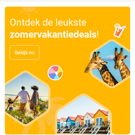
Ontdek de leukste
zomervakantiedeals
!
Bekijk nu