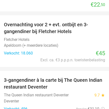
€22
,50
favorite_border
Overnachting voor 2 + evt. ontbijt en 3-
gangendiner bij Fletcher Hotels
Fletcher Hotels
Apeldoorn (+ meerdere locaties)
€45
Verkocht: 18.060
Excl. ca. €3 p.p.p.n. toeristenbelasting
favorite_border
3-gangendiner à la carte bij The Queen Indian
28%
restaurant Deventer
The Queen Indian restaurant Deventer
9.7
star
Deventer
Verkocht: 496
€31
,10
Regulier