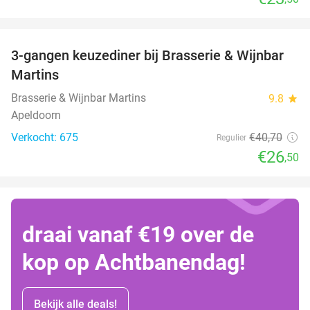
favorite_border
3-gangen keuzediner bij Brasserie & Wijnbar
35%
Martins
Brasserie & Wijnbar Martins
9.8
star
Apeldoorn
Verkocht: 675
€40
,70
Regulier
€26
,50
draai vanaf €19 over de
kop op Achtbanendag!
Bekijk alle deals!