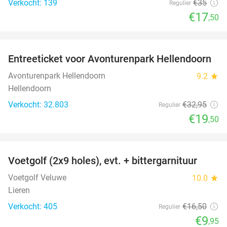
Verkocht: 139
€35
Regulier
€17
,50
favorite_border
Entreeticket voor Avonturenpark Hellendoorn
41%
Avonturenpark Hellendoorn
9.2
star
Hellendoorn
Verkocht: 32.803
€32
,95
Regulier
€19
,50
favorite_border
Voetgolf (2x9 holes), evt. + bittergarnituur
40%
Voetgolf Veluwe
10.0
star
Lieren
Verkocht: 405
€16
,50
Regulier
€9
,95