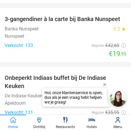
favorite_border
3-gangendiner à la carte bij Banka Nunspeet
53%
Banka Nunspeet
9.3
star
Nunspeet
Verkocht: 133
€42
,60
Regulier
€19
,95
favorite_border
Onbeperkt Indiaas buffet bij De Indiase
33%
Keuken
De Indiase Keuken
8.4
star
Apeldoorn
Verkocht: 131
€35
,95
Regulier
€24
Home
Dichtbij
Restaurants
Hotels
Menu
favorite_border