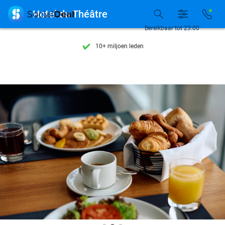
Ontdek 15.000+ deals

Hotel du Théâtre
7 dagen per week beschikbaar
Bereikbaar tot 23:00
10+ miljoen leden
9,4
op basis van
205.993 reviews
Ontdek 15.000+ deals
7 dagen per week beschikbaar
10+ miljoen leden