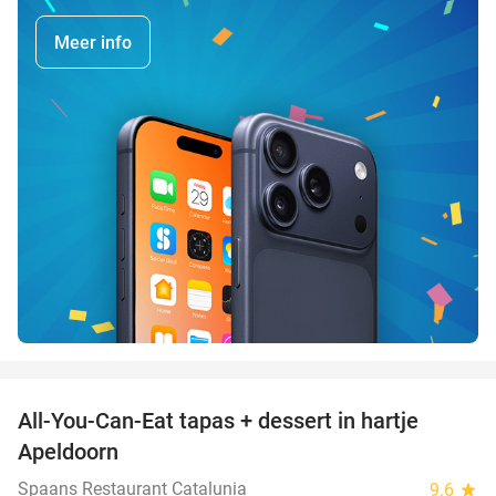
Meer info
favorite_border
All-You-Can-Eat tapas + dessert in hartje
28%
Apeldoorn
Spaans Restaurant Catalunia
9.6
star