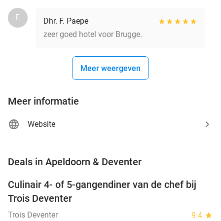
F.
Dhr. F. Paepe
zeer goed hotel voor Brugge.
Meer weergeven
Meer informatie
Website
favorite_border
Deals in Apeldoorn & Deventer
Culinair 4- of 5-gangendiner van de chef bij
39%
NEW
Trois Deventer
TODAY
Trois Deventer
9.4
star