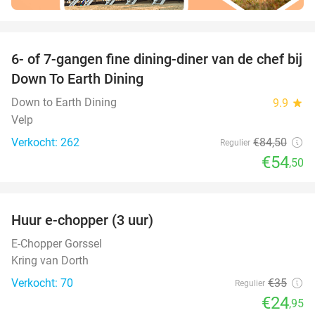
favorite_border
6- of 7-gangen fine dining-diner van de chef bij
36%
Down To Earth Dining
Down to Earth Dining
9.9
star
Velp
Verkocht: 262
€84
,50
Regulier
€54
,50
favorite_border
Huur e-chopper (3 uur)
29%
E-Chopper Gorssel
Kring van Dorth
Verkocht: 70
€35
Regulier
€24
,95