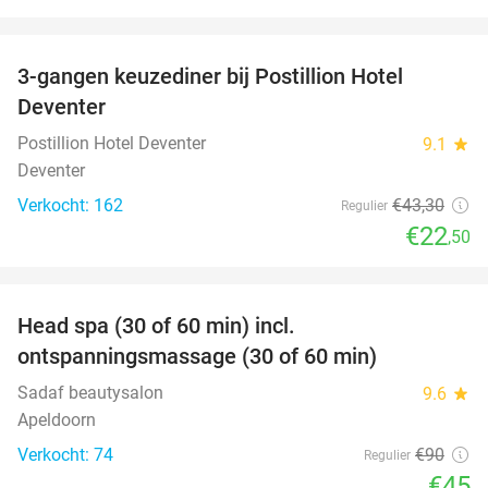
favorite_border
3-gangen keuzediner bij Postillion Hotel
48%
Deventer
Postillion Hotel Deventer
9.1
star
Deventer
Verkocht: 162
€43
,30
Regulier
€22
,50
favorite_border
Head spa (30 of 60 min) incl.
50%
ontspanningsmassage (30 of 60 min)
Sadaf beautysalon
9.6
star
Apeldoorn
Verkocht: 74
€90
Regulier
€45