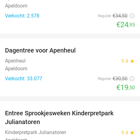
Apeldoorn
Verkocht: 2.578
€34
,50
Regulier
€24
,95
favorite_border
Dagentree voor Apenheul
36%
Apenheul
9.4
star
Apeldoorn
Verkocht: 33.077
€30
,50
Regulier
€19
,50
favorite_border
Entree Sprookjesweken Kinderpretpark
39%
Julianatoren
Kinderpretpark Julianatoren
9.4
star