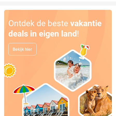
Ontdek de beste
vakantie
deals in eigen land
!
Bekijk hier