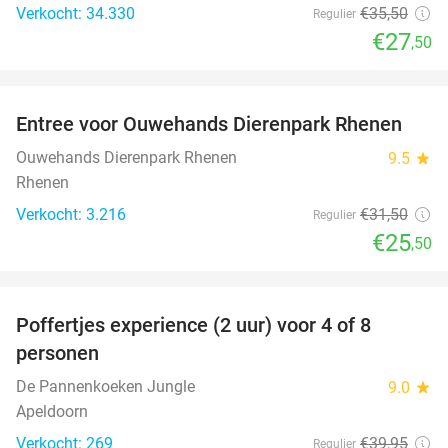
Verkocht: 34.330
€35
,50
Regulier
€27
,50
favorite_border
Entree voor Ouwehands Dierenpark Rhenen
19%
Ouwehands Dierenpark Rhenen
9.5
star
Rhenen
Verkocht: 3.216
€31
,50
Regulier
€25
,50
favorite_border
Poffertjes experience (2 uur) voor 4 of 8
33%
personen
De Pannenkoeken Jungle
9.0
star
Apeldoorn
Verkocht: 269
€39
,95
Regulier