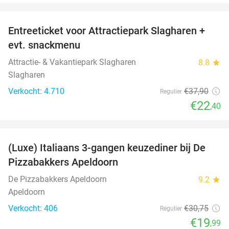
favorite_border
Entreeticket voor Attractiepark Slagharen +
41%
evt. snackmenu
Attractie- & Vakantiepark Slagharen
8.8
star
Slagharen
Verkocht: 4.710
€37
,90
Regulier
€22
,40
favorite_border
(Luxe) Italiaans 3-gangen keuzediner bij De
35%
Pizzabakkers Apeldoorn
De Pizzabakkers Apeldoorn
9.2
star
Apeldoorn
Verkocht: 406
€30
,75
Regulier
€19
,99