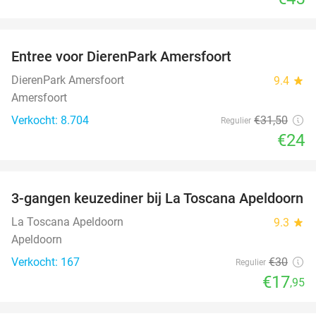
favorite_border
Entree voor DierenPark Amersfoort
24%
DierenPark Amersfoort
9.4
star
Amersfoort
Verkocht: 8.704
€31
,50
Regulier
€24
favorite_border
3-gangen keuzediner bij La Toscana Apeldoorn
40%
La Toscana Apeldoorn
9.3
star
Apeldoorn
Verkocht: 167
€30
Regulier
€17
,95
favorite_border