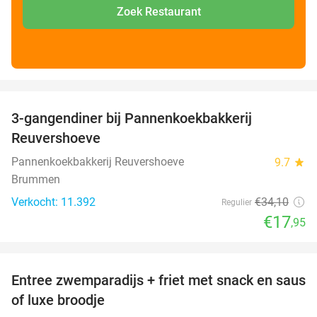
Zoek Restaurant
favorite_border
3-gangendiner bij Pannenkoekbakkerij
47%
Reuvershoeve
Pannenkoekbakkerij Reuvershoeve
9.7
star
Brummen
Verkocht: 11.392
€34
,10
Regulier
€17
,95
favorite_border
Entree zwemparadijs + friet met snack en saus
20%
of luxe broodje