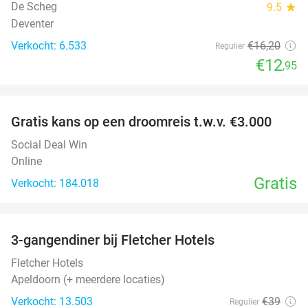
De Scheg
9.5
star
Deventer
Verkocht: 6.533
€16
,20
Regulier
€12
,95
favorite_border
Gratis kans op een droomreis t.w.v. €3.000
Social Deal Win
Online
Gratis
Verkocht: 184.018
favorite_border
3-gangendiner bij Fletcher Hotels
42%
Fletcher Hotels
Apeldoorn (+ meerdere locaties)
Verkocht: 13.503
€39
Regulier