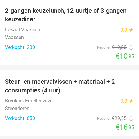
2-gangen keuzelunch, 12-uurtje of 3-gangen
43%
keuzediner
Lokaal Vaassen
9.9
star
Vaassen
Verkocht: 280
€19
,20
Regulier
€10
,95
favorite_border
Steur- en meervalvissen + materiaal + 2
43%
consumpties (4 uur)
Breukink Forellenvijver
9.8
star
Steenderen
Verkocht: 650
€29
,55
Regulier
€16
,95