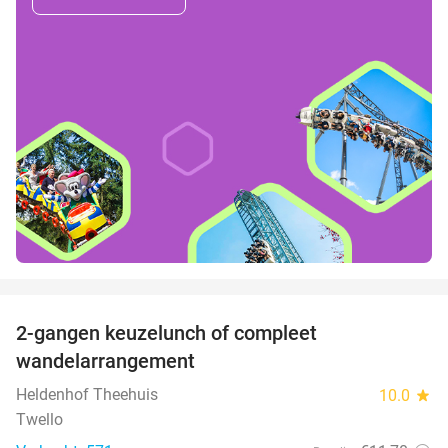
favorite_border
2-gangen keuzelunch of compleet
36%
wandelarrangement
Heldenhof Theehuis
10.0
star
Twello