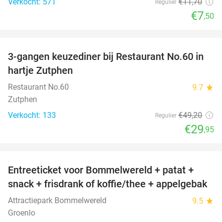
Verkocht: 571
€11
,70
Regulier
€7
,50
favorite_border
3-gangen keuzediner bij Restaurant No.60 in
39%
hartje Zutphen
Restaurant No.60
9.7
star
Zutphen
Verkocht: 133
€49
,20
Regulier
€29
,95
favorite_border
Entreeticket voor Bommelwereld + patat +
23%
snack + frisdrank of koffie/thee + appelgebak
Attractiepark Bommelwereld
9.5
star
Groenlo