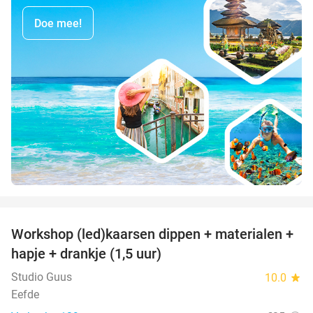
Doe mee!
favorite_border
Workshop (led)kaarsen dippen + materialen +
50%
hapje + drankje (1,5 uur)
Studio Guus
10.0
star
Eefde