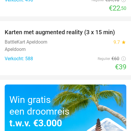
€22
,50
favorite_border
Karten met augmented reality (3 x 15 min)
35%
BattleKart Apeldoorn
9.7
star
Apeldoorn
Verkocht: 588
€60
Regulier
€39
Win gratis
een droomreis
t.w.v. €3.000