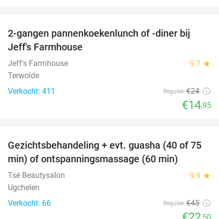
favorite_border
2-gangen pannenkoekenlunch of -diner bij
38%
Jeff's Farmhouse
Jeff's Farmhouse
9.7
star
Terwolde
Verkocht: 411
€24
Regulier
€14
,95
favorite_border
Gezichtsbehandeling + evt. guasha (40 of 75
50%
SOLD
min) of ontspanningsmassage (60 min)
OUT
Tsé Beautysalon
9.9
star
Ugchelen
Verkocht: 66
€45
Regulier
€22
,50