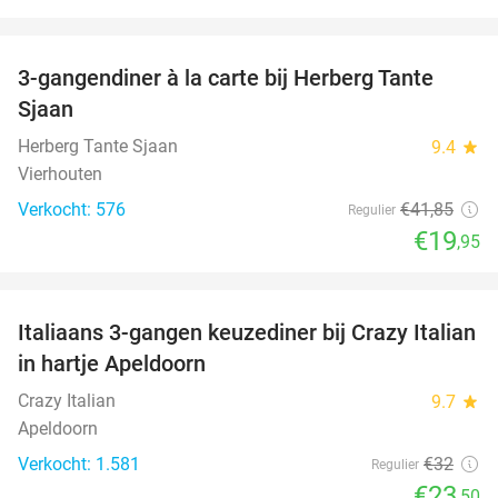
favorite_border
3-gangendiner à la carte bij Herberg Tante
52%
Sjaan
Herberg Tante Sjaan
9.4
star
Vierhouten
Verkocht: 576
€41
,85
Regulier
€19
,95
favorite_border
Italiaans 3-gangen keuzediner bij Crazy Italian
27%
in hartje Apeldoorn
Crazy Italian
9.7
star
Apeldoorn
Verkocht: 1.581
€32
Regulier
€23
,50